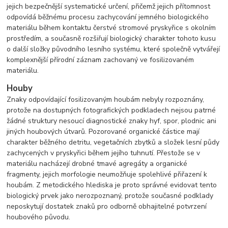
jejich bezpečnější systematické určení, přičemž jejich přítomnost
odpovídá běžnému procesu zachycování jemného biologického
materiálu během kontaktu čerstvé stromové pryskyřice s okolním
prostředím, a současně rozšiřují biologický charakter tohoto kusu
o další složky původního lesního systému, které společně vytvářejí
komplexnější přírodní záznam zachovaný ve fosilizovaném
materiálu.
Houby
Znaky odpovídající fosilizovaným houbám nebyly rozpoznány,
protože na dostupných fotografických podkladech nejsou patrné
žádné struktury nesoucí diagnostické znaky hyf, spor, plodnic ani
jiných houbových útvarů. Pozorované organické částice mají
charakter běžného detritu, vegetačních zbytků a složek lesní půdy
zachycených v pryskyřici během jejího tuhnutí. Přestože se v
materiálu nacházejí drobné tmavé agregáty a organické
fragmenty, jejich morfologie neumožňuje spolehlivé přiřazení k
houbám. Z metodického hlediska je proto správné evidovat tento
biologický prvek jako nerozpoznaný, protože současné podklady
neposkytují dostatek znaků pro odborně obhajitelné potvrzení
houbového původu.