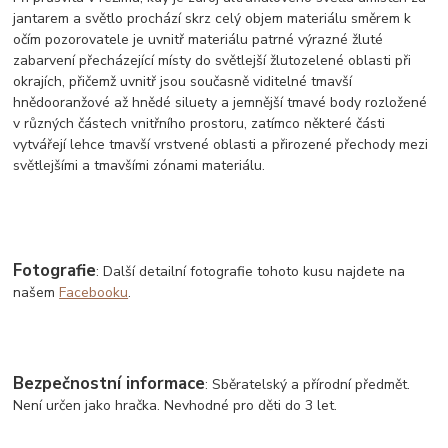
jantarem a světlo prochází skrz celý objem materiálu směrem k
očím pozorovatele je uvnitř materiálu patrné výrazné žluté
zabarvení přecházející místy do světlejší žlutozelené oblasti při
okrajích, přičemž uvnitř jsou současně viditelné tmavší
hnědooranžové až hnědé siluety a jemnější tmavé body rozložené
v různých částech vnitřního prostoru, zatímco některé části
vytvářejí lehce tmavší vrstvené oblasti a přirozené přechody mezi
světlejšími a tmavšími zónami materiálu.
Fotografie
: Další detailní fotografie tohoto kusu najdete na
našem
Facebooku
.
Bezpečnostní informace
: Sběratelský a přírodní předmět.
Není určen jako hračka. Nevhodné pro děti do 3 let.