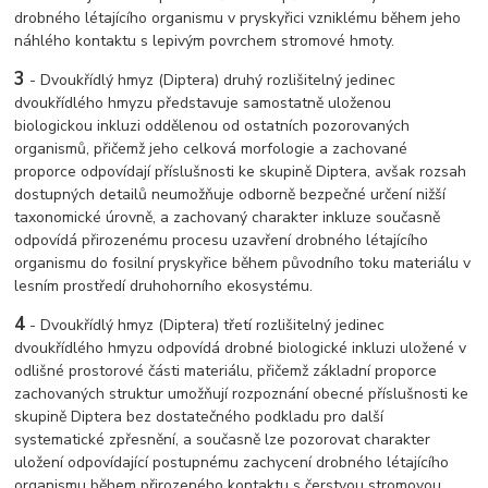
drobného létajícího organismu v pryskyřici vzniklému během jeho
náhlého kontaktu s lepivým povrchem stromové hmoty.
3
- Dvoukřídlý hmyz (Diptera) druhý rozlišitelný jedinec
dvoukřídlého hmyzu představuje samostatně uloženou
biologickou inkluzi oddělenou od ostatních pozorovaných
organismů, přičemž jeho celková morfologie a zachované
proporce odpovídají příslušnosti ke skupině Diptera, avšak rozsah
dostupných detailů neumožňuje odborně bezpečné určení nižší
taxonomické úrovně, a zachovaný charakter inkluze současně
odpovídá přirozenému procesu uzavření drobného létajícího
organismu do fosilní pryskyřice během původního toku materiálu v
lesním prostředí druhohorního ekosystému.
4
- Dvoukřídlý hmyz (Diptera) třetí rozlišitelný jedinec
dvoukřídlého hmyzu odpovídá drobné biologické inkluzi uložené v
odlišné prostorové části materiálu, přičemž základní proporce
zachovaných struktur umožňují rozpoznání obecné příslušnosti ke
skupině Diptera bez dostatečného podkladu pro další
systematické zpřesnění, a současně lze pozorovat charakter
uložení odpovídající postupnému zachycení drobného létajícího
organismu během přirozeného kontaktu s čerstvou stromovou