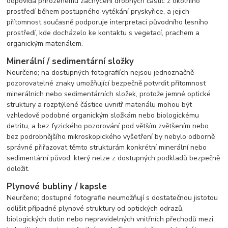
odpovídá přirozenému zachycení drobných částic z okolního
prostředí během postupného vytékání pryskyřice, a jejich
přítomnost současně podporuje interpretaci původního lesního
prostředí, kde docházelo ke kontaktu s vegetací, prachem a
organickým materiálem.
Minerální / sedimentární složky
Neurčeno; na dostupných fotografiích nejsou jednoznačně
pozorovatelné znaky umožňující bezpečně potvrdit přítomnost
minerálních nebo sedimentárních složek, protože jemné optické
struktury a rozptýlené částice uvnitř materiálu mohou být
vzhledově podobné organickým složkám nebo biologickému
detritu, a bez fyzického pozorování pod větším zvětšením nebo
bez podrobnějšího mikroskopického vyšetření by nebylo odborně
správné přiřazovat těmto strukturám konkrétní minerální nebo
sedimentární původ, který nelze z dostupných podkladů bezpečně
doložit.
Plynové bubliny / kapsle
Neurčeno; dostupné fotografie neumožňují s dostatečnou jistotou
odlišit případné plynové struktury od optických odrazů,
biologických dutin nebo nepravidelných vnitřních přechodů mezi