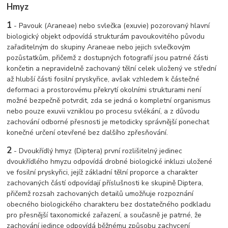
Hmyz
1
- Pavouk (Araneae) nebo svlečka (exuvie) pozorovaný hlavní
biologický objekt odpovídá strukturám pavoukovitého původu
zařaditelným do skupiny Araneae nebo jejich svlečkovým
pozůstatkům, přičemž z dostupných fotografií jsou patrné části
končetin a nepravidelně zachovaný tělní celek uložený ve střední
až hlubší části fosilní pryskyřice, avšak vzhledem k částečné
deformaci a prostorovému překrytí okolními strukturami není
možné bezpečně potvrdit, zda se jedná o kompletní organismus
nebo pouze exuvii vzniklou po procesu svlékání, a z důvodu
zachování odborné přesnosti je metodicky správnější ponechat
konečné určení otevřené bez dalšího zpřesňování.
2
- Dvoukřídlý hmyz (Diptera) první rozlišitelný jedinec
dvoukřídlého hmyzu odpovídá drobné biologické inkluzi uložené
ve fosilní pryskyřici, jejíž základní tělní proporce a charakter
zachovaných částí odpovídají příslušnosti ke skupině Diptera,
přičemž rozsah zachovaných detailů umožňuje rozpoznání
obecného biologického charakteru bez dostatečného podkladu
pro přesnější taxonomické zařazení, a současně je patrné, že
zachování jedince odpovídá běžnému způsobu zachycení