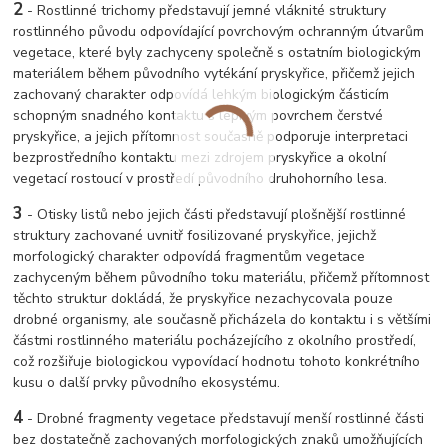
2
- Rostlinné trichomy představují jemné vláknité struktury
rostlinného původu odpovídající povrchovým ochranným útvarům
vegetace, které byly zachyceny společně s ostatním biologickým
materiálem během původního vytékání pryskyřice, přičemž jejich
zachovaný charakter odpovídá lehkým biologickým částicím
schopným snadného kontaktu s lepivým povrchem čerstvé
pryskyřice, a jejich přítomnost současně podporuje interpretaci
bezprostředního kontaktu mezi zdrojem pryskyřice a okolní
vegetací rostoucí v prostředí původního druhohorního lesa.
3
- Otisky listů nebo jejich části představují plošnější rostlinné
struktury zachované uvnitř fosilizované pryskyřice, jejichž
morfologický charakter odpovídá fragmentům vegetace
zachyceným během původního toku materiálu, přičemž přítomnost
těchto struktur dokládá, že pryskyřice nezachycovala pouze
drobné organismy, ale současně přicházela do kontaktu i s většími
částmi rostlinného materiálu pocházejícího z okolního prostředí,
což rozšiřuje biologickou vypovídací hodnotu tohoto konkrétního
kusu o další prvky původního ekosystému.
4
- Drobné fragmenty vegetace představují menší rostlinné části
bez dostatečně zachovaných morfologických znaků umožňujících