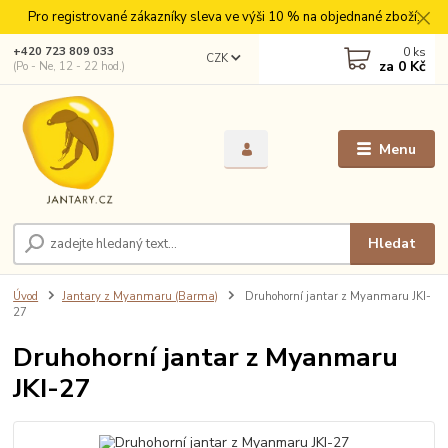
Pro registrované zákazníky sleva ve výši 10 % na objednané zboží.
0
ks
+420 723 809 033
CZK
za
0 Kč
(Po - Ne, 12 - 22 hod.)
Menu
Hledat
Úvod
Jantary z Myanmaru (Barma)
Druhohorní jantar z Myanmaru JKI-
27
Druhohorní jantar z Myanmaru
JKI-27