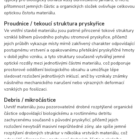
přítomnost jemných částic a organických složek ovlivňuje celkovou
optickou čistotu materiálu.
Proudnice / tekoucí struktura pryskyřice
Ve vnitřní stavbě materiálu jsou patrné přirozené tokové struktury
vzniklé během původního pohybu stromové pryskyřice, přičemž
jejich průběh vykazuje místy mírně zakřivený charakter odpovídající
postupnému vrstvení a opakovanému přetékání pryskyřičné hmoty
v době jejího vzniku, a tyto struktury současně vytvářejí jemné
optické rozdíly mezi jednotlivými částmi materiálu, což podporuje
prostorové oddělení biologického obsahu a umožňuje lépe
sledovat rozložení jednotlivých inkluzí, aniž by vznikaly známky
násilného mechanického narušení nebo výrazných deformací
vzniklých po fosilizaci.
Debris / mikročástice
Uvnitř materiálu jsou pozorovatelné drobné rozptýlené organické
částice odpovídající biologickému a rostlinnému detritu
zachycenému současně s původní pryskyřicí, přičemž jejich
rozložení nevytváří masivní neprůhledné zóny, ale spíše jemné
rozptýlení drobných struktur v několika vrstvách materiálu, což