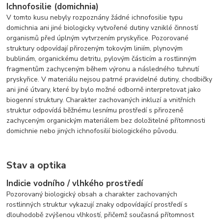
Ichnofosilie (domichnia)
V tomto kusu nebyly rozpoznány žádné ichnofosilie typu
domichnia ani jiné biologicky vytvořené dutiny vzniklé činností
organismů před úplným vytvrzením pryskyřice. Pozorované
struktury odpovídají přirozeným tokovým liniím, plynovým
bublinám, organickému detritu, pylovým částicím a rostlinným
fragmentům zachyceným během výronu a následného tuhnutí
pryskyřice. V materiálu nejsou patrné pravidelné dutiny, chodbičky
ani jiné útvary, které by bylo možné odborně interpretovat jako
biogenní struktury. Charakter zachovaných inkluzí a vnitřních
struktur odpovídá běžnému lesnímu prostředí s přirozeně
zachyceným organickým materiálem bez doložitelné přítomnosti
domichnie nebo jiných ichnofosilií biologického původu.
Stav a optika
Indicie vodního / vlhkého prostředí
Pozorovaný biologický obsah a charakter zachovaných
rostlinných struktur vykazují znaky odpovídající prostředí s
dlouhodobě zvýšenou vlhkostí, přičemž současná přítomnost