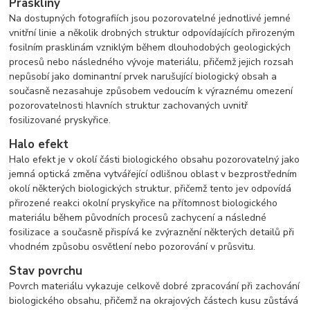
Praskliny
Na dostupných fotografiích jsou pozorovatelné jednotlivé jemné
vnitřní linie a několik drobných struktur odpovídajících přirozeným
fosilním prasklinám vzniklým během dlouhodobých geologických
procesů nebo následného vývoje materiálu, přičemž jejich rozsah
nepůsobí jako dominantní prvek narušující biologický obsah a
současně nezasahuje způsobem vedoucím k výraznému omezení
pozorovatelnosti hlavních struktur zachovaných uvnitř
fosilizované pryskyřice.
Halo efekt
Halo efekt je v okolí části biologického obsahu pozorovatelný jako
jemná optická změna vytvářející odlišnou oblast v bezprostředním
okolí některých biologických struktur, přičemž tento jev odpovídá
přirozené reakci okolní pryskyřice na přítomnost biologického
materiálu během původních procesů zachycení a následné
fosilizace a současně přispívá ke zvýraznění některých detailů při
vhodném způsobu osvětlení nebo pozorování v průsvitu.
Stav povrchu
Povrch materiálu vykazuje celkově dobré zpracování při zachování
biologického obsahu, přičemž na okrajových částech kusu zůstává