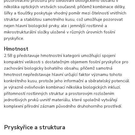
pozorovacího prostoru pro sledování biologického obsahu v
několika optických vrstvách současně, přičemž kombinace délky,
šířky a tloušťky poskytuje vhodný poměr mezi čitelností vnitřních
struktur a stabilitou samotného kusu, což umožňuje pozorovat
nejen hlavní biologické prvky, ale i jemnější rostlinné a
mikrostrukturální složky uložené v různých úrovních fosilní
pryskyřice.
Hmotnost
2.58 g představuje hmotnostní kategorii umožňující spojení
kompaktní velikosti s dostatečným objemem fosilní pryskyřice pro
zachování biologicky bohatého obsahu, přičemž samotná
hmotnost nepředstavuje hlavní určující faktor významu tohoto
konkrétního kusu, protože jeho informační a sběratelský potenciál
je výrazně ovlivňován kombinací několika biologických inkluzí,
přítomností rostlinných struktur a prostorovým rozložením
jednotlivých prvků uvnitř materiálu, které společně vytvářejí
komplexní přírodní záznam původního druhohorního prostředí.
Pryskyřice a struktura