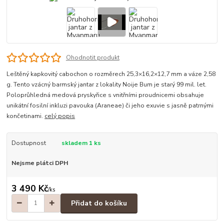
Ohodnotit produkt
Leštěný kapkovitý cabochon o rozměrech 25,3×16,2×12,7 mm a váze 2,58
g. Tento vzácný barmský jantar z lokality Noije Bum je starý 99 mil. let.
Poloprůhledná medová pryskyřice s vnitřními proudnicemi obsahuje
unikátní fosilní inkluzi pavouka (Araneae) či jeho exuvie s jasně patrnými
končetinami.
celý popis
Dostupnost
skladem 1 ks
Nejsme plátci DPH
3 490 Kč
/
ks
Přidat do košíku