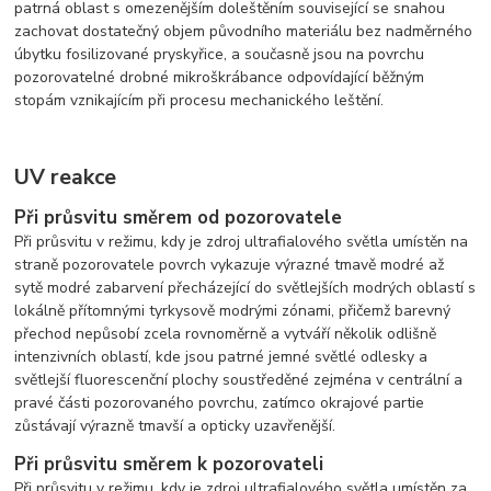
patrná oblast s omezenějším doleštěním související se snahou
zachovat dostatečný objem původního materiálu bez nadměrného
úbytku fosilizované pryskyřice, a současně jsou na povrchu
pozorovatelné drobné mikroškrábance odpovídající běžným
stopám vznikajícím při procesu mechanického leštění.
UV reakce
Při průsvitu směrem od pozorovatele
Při průsvitu v režimu, kdy je zdroj ultrafialového světla umístěn na
straně pozorovatele povrch vykazuje výrazné tmavě modré až
sytě modré zabarvení přecházející do světlejších modrých oblastí s
lokálně přítomnými tyrkysově modrými zónami, přičemž barevný
přechod nepůsobí zcela rovnoměrně a vytváří několik odlišně
intenzivních oblastí, kde jsou patrné jemné světlé odlesky a
světlejší fluorescenční plochy soustředěné zejména v centrální a
pravé části pozorovaného povrchu, zatímco okrajové partie
zůstávají výrazně tmavší a opticky uzavřenější.
Při průsvitu směrem k pozorovateli
Při průsvitu v režimu, kdy je zdroj ultrafialového světla umístěn za