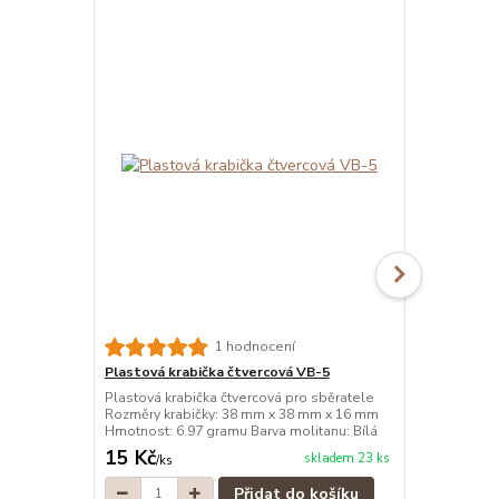
1 hodnocení
Plastová krabička čtvercová VB-5
Plastová kr
Plastová krabička čtvercová pro sběratele
Plastová kra
Rozměry krabičky: 38 mm x 38 mm x 16 mm
Rozměry kra
Hmotnost: 6.97 gramu Barva molitanu: Bílá
Hmotnost: 6.
15 Kč
15 Kč
skladem 23 ks
/
ks
/
ks
Přidat do košíku