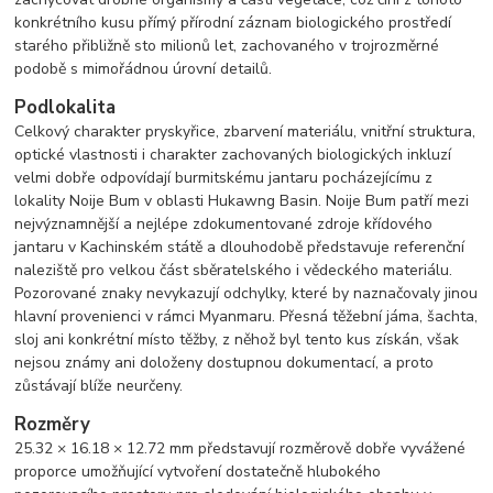
konkrétního kusu přímý přírodní záznam biologického prostředí
starého přibližně sto milionů let, zachovaného v trojrozměrné
podobě s mimořádnou úrovní detailů.
Podlokalita
Celkový charakter pryskyřice, zbarvení materiálu, vnitřní struktura,
optické vlastnosti i charakter zachovaných biologických inkluzí
velmi dobře odpovídají burmitskému jantaru pocházejícímu z
lokality Noije Bum v oblasti Hukawng Basin. Noije Bum patří mezi
nejvýznamnější a nejlépe zdokumentované zdroje křídového
jantaru v Kachinském státě a dlouhodobě představuje referenční
naleziště pro velkou část sběratelského i vědeckého materiálu.
Pozorované znaky nevykazují odchylky, které by naznačovaly jinou
hlavní provenienci v rámci Myanmaru. Přesná těžební jáma, šachta,
sloj ani konkrétní místo těžby, z něhož byl tento kus získán, však
nejsou známy ani doloženy dostupnou dokumentací, a proto
zůstávají blíže neurčeny.
Rozměry
25.32 × 16.18 × 12.72 mm představují rozměrově dobře vyvážené
proporce umožňující vytvoření dostatečně hlubokého