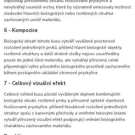
odpovídají přirozenému obsahu fosilizované pryskyřice a
nevytvářejí souvislé vrstvy, které by významně omezovaly možnost
sledování hlavních biologických nebo rostlinných struktur
zachovaných uvnitř materiálu.
6 - Kompozice
Biologický obsah tohoto kusu vytváří vyvážené prostorové
rozložení jednotlivých prvků, přičemž hlavní biologické objekty,
rostlinné struktury a další drobné složky nejsou soustředěny
pouze do jedné části materiálu, ale vytvářejí přirozený celek
připomínající výřez původního biologického prostředí zachyceného
během postupného ukládání stromové pryskyřice.
7 - Celkový vizuální efekt
Celkový vzhled kusu působí vyváženým dojmem kombinujícím
biologický obsah, rostlinné prvky a přirozené optické vlastnosti
fosilizované pryskyřice, přičemž hloubkové rozložení jednotlivých
struktur spolu s barevnými přechody a vnitřními tokovými liniemi
vytváří přirozený vizuální efekt podporující vnímání biologického
charakteru zachovaného materiálu.