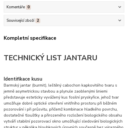
Komentáře
0
Související zboží
2
Kompletní specifikace
TECHNICKÝ LIST JANTARU
Identifikace kusu
Barmský jantar (burmit), leštěný cabochon kapkovitého tvaru s
jemně asymetrickou stavbou a plynule zaoblenými liniemi
představuje esteticky vyvážený kus fosilní pryskyřice, jehož tvar
umožňuje dobré optické otevření vnitřního prostoru při běžném
pozorování i při průsvitu, přičemž kombinace hladkého povrchu,
dostatečné tloušťky a přirozeného rozložení biologického obsahu
vytváří stabilní pozorovací okno umožňující sledování biologických
struktur v několika hloubkových úrovních současně bez výrazného