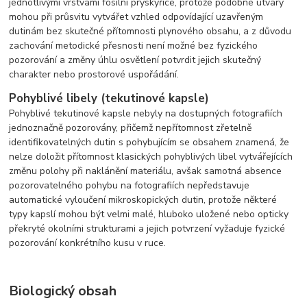
jednotlivými vrstvami fosilní pryskyřice, protože podobné útvary
mohou při průsvitu vytvářet vzhled odpovídající uzavřeným
dutinám bez skutečné přítomnosti plynového obsahu, a z důvodu
zachování metodické přesnosti není možné bez fyzického
pozorování a změny úhlu osvětlení potvrdit jejich skutečný
charakter nebo prostorové uspořádání.
Pohyblivé libely (tekutinové kapsle)
Pohyblivé tekutinové kapsle nebyly na dostupných fotografiích
jednoznačně pozorovány, přičemž nepřítomnost zřetelně
identifikovatelných dutin s pohybujícím se obsahem znamená, že
nelze doložit přítomnost klasických pohyblivých libel vytvářejících
změnu polohy při naklánění materiálu, avšak samotná absence
pozorovatelného pohybu na fotografiích nepředstavuje
automatické vyloučení mikroskopických dutin, protože některé
typy kapslí mohou být velmi malé, hluboko uložené nebo opticky
překryté okolními strukturami a jejich potvrzení vyžaduje fyzické
pozorování konkrétního kusu v ruce.
Biologický obsah