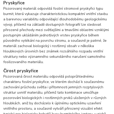
Pryskyřice
Pozorovaný materiál odpovídá fosilní stromové pryskyřici typu
burmit, která vykazuje charakteristickou kompaktní vnitřní stavbu
a barevnou variabilitu odpovídající dlouhodobému geologickému
vývoji, přičemž na základě dostupných fotografií lze sledovat
přirozené přechody mezi světlejšími a tmavšími oblastmi vzniklými
postupným ukládáním jednotlivých vrstev pryskyřice během
původního vytékání na povrchu stromu, a současně je patrné, že
materiál zachoval biologický i rostlinný obsah v několika
hloubkových úrovních bez známek rozsáhlého rozpadu vnitřní
struktury nebo významného sekundárního narušení samotného
fosilizovaného materiálu.
Čirost pryskyřice
Pozorovaná čirost materiálu odpovídá poloprůhlednému
charakteru fosilní pryskyřice, ve kterém dochází k současnému
zachování průchodu světla i přítomnosti jemných rozptylových
struktur uvnitř materiálu, přičemž tato kombinace umožňuje
pozorování biologických i rostlinných prvků uložených v různých
hloubkách, aniž by docházelo k úplnému optickému uzavření
vnitřního prostoru, a současně vytváří přirozený vizuální efekt
typický pro biologicky bohatší kusy burmitského jantaru, u nichž