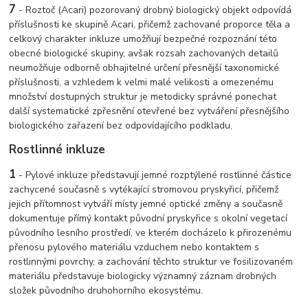
7
- Roztoč (Acari) pozorovaný drobný biologický objekt odpovídá
příslušnosti ke skupině Acari, přičemž zachované proporce těla a
celkový charakter inkluze umožňují bezpečné rozpoznání této
obecné biologické skupiny, avšak rozsah zachovaných detailů
neumožňuje odborně obhajitelné určení přesnější taxonomické
příslušnosti, a vzhledem k velmi malé velikosti a omezenému
množství dostupných struktur je metodicky správné ponechat
další systematické zpřesnění otevřené bez vytváření přesnějšího
biologického zařazení bez odpovídajícího podkladu.
Rostlinné inkluze
1
- Pylové inkluze představují jemné rozptýlené rostlinné částice
zachycené současně s vytékající stromovou pryskyřicí, přičemž
jejich přítomnost vytváří místy jemné optické změny a současně
dokumentuje přímý kontakt původní pryskyřice s okolní vegetací
původního lesního prostředí, ve kterém docházelo k přirozenému
přenosu pylového materiálu vzduchem nebo kontaktem s
rostlinnými povrchy, a zachování těchto struktur ve fosilizovaném
materiálu představuje biologicky významný záznam drobných
složek původního druhohorního ekosystému.