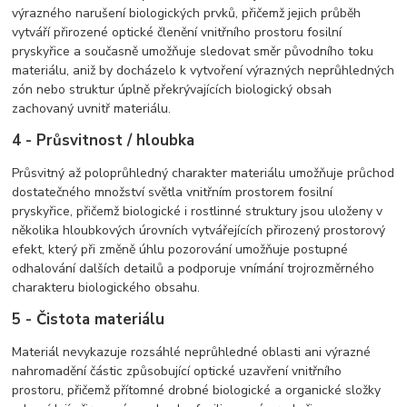
výrazného narušení biologických prvků, přičemž jejich průběh
vytváří přirozené optické členění vnitřního prostoru fosilní
pryskyřice a současně umožňuje sledovat směr původního toku
materiálu, aniž by docházelo k vytvoření výrazných neprůhledných
zón nebo struktur úplně překrývajících biologický obsah
zachovaný uvnitř materiálu.
4 - Průsvitnost / hloubka
Průsvitný až poloprůhledný charakter materiálu umožňuje průchod
dostatečného množství světla vnitřním prostorem fosilní
pryskyřice, přičemž biologické i rostlinné struktury jsou uloženy v
několika hloubkových úrovních vytvářejících přirozený prostorový
efekt, který při změně úhlu pozorování umožňuje postupné
odhalování dalších detailů a podporuje vnímání trojrozměrného
charakteru biologického obsahu.
5 - Čistota materiálu
Materiál nevykazuje rozsáhlé neprůhledné oblasti ani výrazné
nahromadění částic způsobující optické uzavření vnitřního
prostoru, přičemž přítomné drobné biologické a organické složky