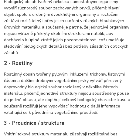
Biologický obsah tvořený několika samostatnými organismy
vytváří různorodý soubor zachovaných prvků, přičemž hlavní
objekt spolu s drobnými dvoukřídlými organismy a roztočem
zůstává rozlišitelný i přes jejich uložení v různých hloubkových
úrovních materiálu, a současně je patrné, že jednotlivé organismy
nejsou výrazně překryty okolními strukturami natolik, aby
docházelo k úplné ztrátě jejich pozorovatelnosti, což umožňuje
sledování biologických detailů i bez potřeby zásadních optických
zásahů.
2 - Rostliny
Rostlinný obsah tvořený pylovými inkluzemi, trichomy, listovými
částmi a dalšími drobnými vegetačními prvky vytváří přirozený
doprovodný biologický soubor rozložený v několika částech
materiálu, přičemž jednotlivé struktury nejsou soustředěny pouze
do jediné oblasti, ale doplňují celkový biologický charakter kusu a
současně rozšiřují jeho vypovídací hodnotu o další informace
vztahující se k původnímu vegetačnímu prostředí.
3 - Proudnice / struktura
Vnitřní tokové struktury materiálu zůstávají rozlišitelné bez