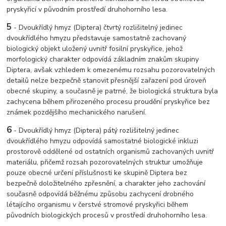
pryskyřicí v původním prostředí druhohorního lesa.
5
- Dvoukřídlý hmyz (Diptera) čtvrtý rozlišitelný jedinec
dvoukřídlého hmyzu představuje samostatně zachovaný
biologický objekt uložený uvnitř fosilní pryskyřice, jehož
morfologický charakter odpovídá základním znakům skupiny
Diptera, avšak vzhledem k omezenému rozsahu pozorovatelných
detailů nelze bezpečně stanovit přesnější zařazení pod úroveň
obecné skupiny, a současně je patrné, že biologická struktura byla
zachycena během přirozeného procesu proudění pryskyřice bez
známek pozdějšího mechanického narušení.
6
- Dvoukřídlý hmyz (Diptera) pátý rozlišitelný jedinec
dvoukřídlého hmyzu odpovídá samostatné biologické inkluzi
prostorově oddělené od ostatních organismů zachovaných uvnitř
materiálu, přičemž rozsah pozorovatelných struktur umožňuje
pouze obecné určení příslušnosti ke skupině Diptera bez
bezpečně doložitelného zpřesnění, a charakter jeho zachování
současně odpovídá běžnému způsobu zachycení drobného
létajícího organismu v čerstvé stromové pryskyřici během
původních biologických procesů v prostředí druhohorního lesa.