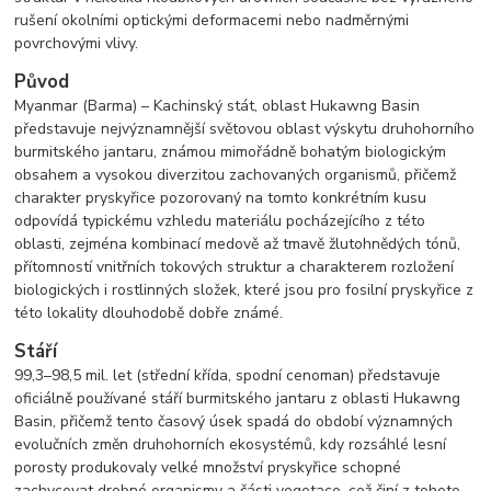
rušení okolními optickými deformacemi nebo nadměrnými
povrchovými vlivy.
Původ
Myanmar (Barma) – Kachinský stát, oblast Hukawng Basin
představuje nejvýznamnější světovou oblast výskytu druhohorního
burmitského jantaru, známou mimořádně bohatým biologickým
obsahem a vysokou diverzitou zachovaných organismů, přičemž
charakter pryskyřice pozorovaný na tomto konkrétním kusu
odpovídá typickému vzhledu materiálu pocházejícího z této
oblasti, zejména kombinací medově až tmavě žlutohnědých tónů,
přítomností vnitřních tokových struktur a charakterem rozložení
biologických i rostlinných složek, které jsou pro fosilní pryskyřice z
této lokality dlouhodobě dobře známé.
Stáří
99,3–98,5 mil. let (střední křída, spodní cenoman) představuje
oficiálně používané stáří burmitského jantaru z oblasti Hukawng
Basin, přičemž tento časový úsek spadá do období významných
evolučních změn druhohorních ekosystémů, kdy rozsáhlé lesní
porosty produkovaly velké množství pryskyřice schopné
zachycovat drobné organismy a části vegetace, což činí z tohoto