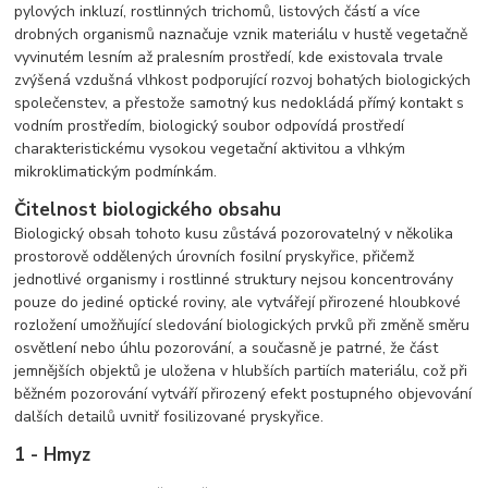
pylových inkluzí, rostlinných trichomů, listových částí a více
drobných organismů naznačuje vznik materiálu v hustě vegetačně
vyvinutém lesním až pralesním prostředí, kde existovala trvale
zvýšená vzdušná vlhkost podporující rozvoj bohatých biologických
společenstev, a přestože samotný kus nedokládá přímý kontakt s
vodním prostředím, biologický soubor odpovídá prostředí
charakteristickému vysokou vegetační aktivitou a vlhkým
mikroklimatickým podmínkám.
Čitelnost biologického obsahu
Biologický obsah tohoto kusu zůstává pozorovatelný v několika
prostorově oddělených úrovních fosilní pryskyřice, přičemž
jednotlivé organismy i rostlinné struktury nejsou koncentrovány
pouze do jediné optické roviny, ale vytvářejí přirozené hloubkové
rozložení umožňující sledování biologických prvků při změně směru
osvětlení nebo úhlu pozorování, a současně je patrné, že část
jemnějších objektů je uložena v hlubších partiích materiálu, což při
běžném pozorování vytváří přirozený efekt postupného objevování
dalších detailů uvnitř fosilizované pryskyřice.
1 - Hmyz