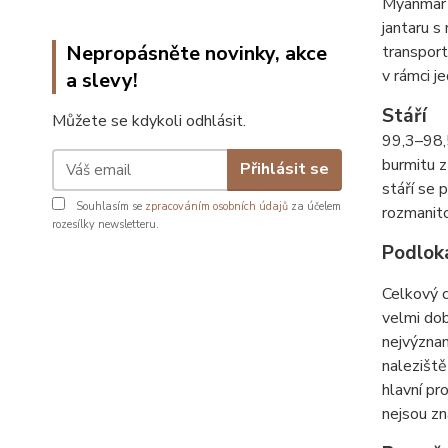
Myanmar 
jantaru s
Nepropásněte novinky, akce
transport
v rámci j
a slevy!
Stáří
Můžete se kdykoli odhlásit.
99,3–98,5
burmitu z
Přihlásit se
stáří se 
Souhlasím se
zpracováním osobních údajů
za účelem
rozmanito
rozesílky newsletteru.
Podlok
Celkový c
velmi dob
nejvýznam
naleziště
hlavní pr
nejsou zn