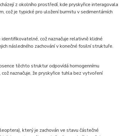
ázejí z okolního prostředí, kde pryskyřice interagovala
 což je typické pro uložení burmitu v sedimentárních
identifikovatelné, což naznačuje relativně klidné
jich následného zachování v konečné fosilní struktuře.
 absence těchto struktur odpovídá homogennímu
 což naznačuje, že pryskyřice tuhla bez vytvoření
oleoptera), který je zachován ve stavu částečné