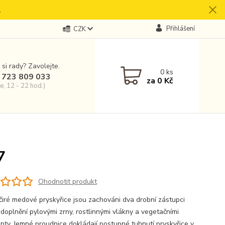
.
Přihlášení
CZK
 si rady? Zavolejte.
0
ks
 723 809 033
za
0 Kč
e, 12 - 22 hod.)
7
Ohodnotit produkt
 čiré medové pryskyřice jsou zachováni dva drobní zástupci
doplnění pylovými zrny, rostlinnými vlákny a vegetačními
nty. Jemné proudnice dokládají postupné tuhnutí pryskyřice v