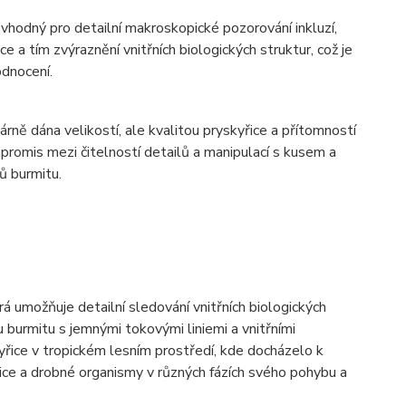
hodný pro detailní makroskopické pozorování inkluzí,
a tím zvýraznění vnitřních biologických struktur, což je
odnocení.
rně dána velikostí, ale kvalitou pryskyřice a přítomností
promis mezi čitelností detailů a manipulací s kusem a
 burmitu.
á umožňuje detailní sledování vnitřních biologických
 burmitu s jemnými tokovými liniemi a vnitřními
řice v tropickém lesním prostředí, kde docházelo k
ice a drobné organismy v různých fázích svého pohybu a