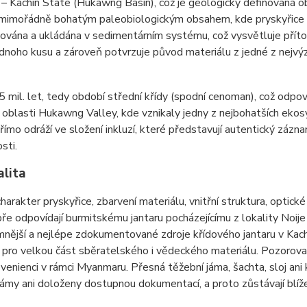
– Kachin State (Hukawng Basin), což je geologicky definovaná 
 mimořádně bohatým paleobiologickým obsahem, kde pryskyřice v
ována a ukládána v sedimentárním systému, což vysvětluje přítom
ednoho kusu a zároveň potvrzuje původ materiálu z jedné z nejvýzn
 mil. let, tedy období střední křídy (spodní cenoman), což odpo
 oblasti Hukawng Valley, kde vznikaly jedny z nejbohatších eko
přímo odráží ve složení inkluzí, které představují autentický zázn
sti.
alita
harakter pryskyřice, zbarvení materiálu, vnitřní struktura, optické
ře odpovídají burmitskému jantaru pocházejícímu z lokality Noij
nější a nejlépe zdokumentované zdroje křídového jantaru v Kac
 pro velkou část sběratelského i vědeckého materiálu. Pozorovan
ovenienci v rámci Myanmaru. Přesná těžební jáma, šachta, sloj ani
ámy ani doloženy dostupnou dokumentací, a proto zůstávají blíž