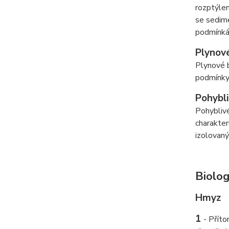
rozptýlen
se sedime
podmínká
Plynové
Plynové b
podmínky 
Pohybli
Pohyblivé
charakter
izolovan
Biolog
Hmyz
1
-
Příto