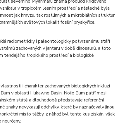
oblast severního Myanmaru známá produkcí křídového
znikala v tropickém lesním prostředí a následně byla
nost jak hmyzu, tak rostlinných a mikrobiálních struktur
amnějších světových lokalit fosilní pryskyřice.
vídá radiometricky i paleontologicky potvrzenému stáří
systémů zachovaných v jantaru v době dinosaurů, a toto
am tehdejšího tropického prostředí a biologické
 vlastnosti i charakter zachovaných biologických inkluzí
e Bum v oblasti Hukawng Basin. Noije Bum patří mezi
hinském státě a dlouhodobě představuje referenční
é znaky nevykazují odchylky, které by naznačovaly jinou
 konkrétní místo těžby, z něhož byl tento kus získán, však
e neurčeny.