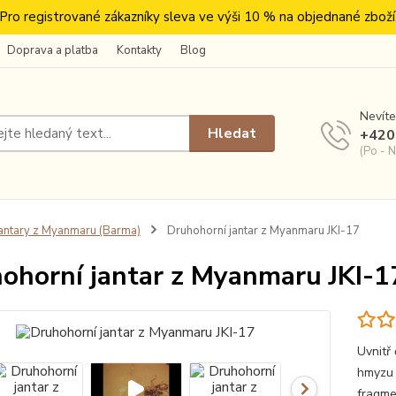
Pro registrované zákazníky sleva ve výši 10 % na objednané zboží
Doprava a platba
Kontakty
Blog
Nevíte
Hledat
+420
(Po - N
antary z Myanmaru (Barma)
Druhohorní jantar z Myanmaru JKI-17
ohorní jantar z Myanmaru JKI-1
Uvnitř
hmyzu 
fragme