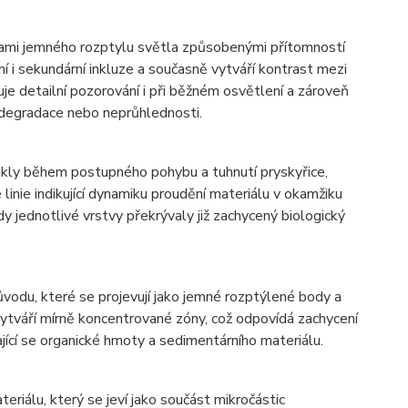
ónami jemného rozptylu světla způsobenými přítomností
í i sekundární inkluze a současně vytváří kontrast mezi
uje detailní pozorování i při běžném osvětlení a zároveň
 degradace nebo neprůhlednosti.
znikly během postupného pohybu a tuhnutí pryskyřice,
linie indikující dynamiku proudění materiálu v okamžiku
kdy jednotlivé vrstvy překrývaly již zachycený biologický
ůvodu, které se projevují jako jemné rozptýlené body a
vytváří mírně koncentrované zóny, což odpovídá zachycení
jící se organické hmoty a sedimentárního materiálu.
riálu, který se jeví jako součást mikročástic