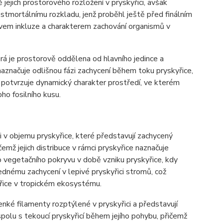
 jejich prostorového rozložení v pryskyřici, avšak
ostmortálnímu rozkladu, jenž proběhl ještě před finálním
avem inkluze a charakterem zachování organismů v
erá je prostorově oddělena od hlavního jedince a
aznačuje odlišnou fázi zachycení během toku pryskyřice,
potvrzuje dynamický charakter prostředí, ve kterém
ho fosilního kusu.
 v objemu pryskyřice, které představují zachycený
čemž jejich distribuce v rámci pryskyřice naznačuje
 vegetačního pokryvu v době vzniku pryskyřice, kdy
lednému zachycení v lepivé pryskyřici stromů, což
yřice v tropickém ekosystému.
tenké filamenty rozptýlené v pryskyřici a představují
polu s tekoucí pryskyřicí během jejího pohybu, přičemž