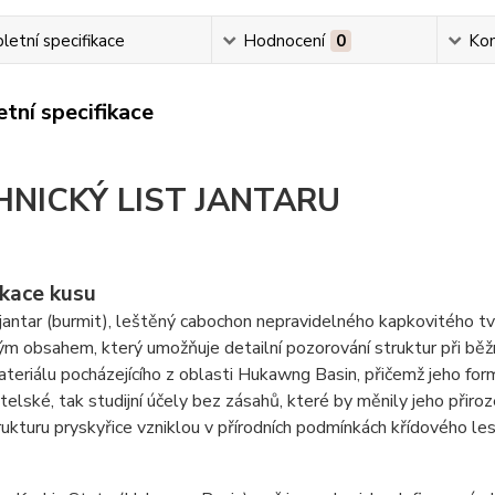
etní specifikace
Hodnocení
0
Ko
tní specifikace
HNICKÝ LIST JANTARU
ikace kusu
antar (burmit), leštěný cabochon nepravidelného kapkovitého tva
ým obsahem, který umožňuje detailní pozorování struktur při běž
teriálu pocházejícího z oblasti Hukawng Basin, přičemž jeho f
telské, tak studijní účely bez zásahů, které by měnily jeho přiro
trukturu pryskyřice vzniklou v přírodních podmínkách křídového les