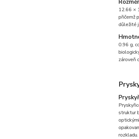
Rozmě
12.66 × 1
přičemž p
důležité 
Hmotn
0.96 g, c
biologick
zároveň 
Prysky
Pryskyř
Pryskyřic
struktur 
optickými
opakované
rozkladu.