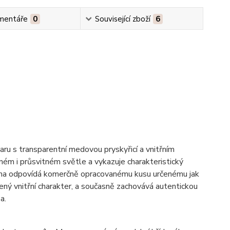
mentáře
0
Související zboží
6
ru s transparentní medovou pryskyřicí a vnitřním
ném i průsvitném světle a vykazuje charakteristický
orma odpovídá komerčně opracovanému kusu určenému jak
zený vnitřní charakter, a současně zachovává autentickou
a.