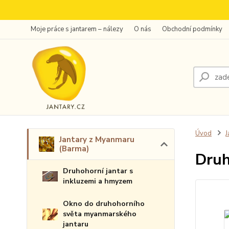
Moje práce s jantarem – nálezy
O nás
Obchodní podmínky
Úvod
J
Jantary z Myanmaru
(Barma)
Druh
Druhohorní jantar s
inkluzemi a hmyzem
Okno do druhohorního
světa myanmarského
jantaru