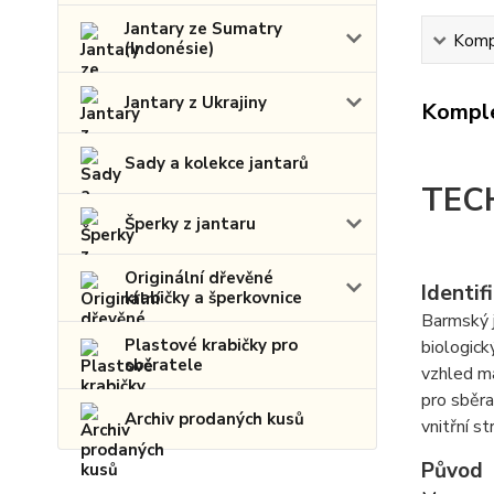
Jantary ze Sumatry
Kompl
(Indonésie)
Jantary z Ukrajiny
Komple
Sady a kolekce jantarů
TEC
Šperky z jantaru
Originální dřevěné
Identif
krabičky a šperkovnice
Barmský j
Plastové krabičky pro
biologick
sběratele
vzhled ma
pro sběra
Archiv prodaných kusů
vnitřní s
Původ