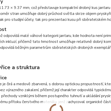
ry
1.73 × 9.37 mm, což představuje kompaktní drobný kus jantaru v
oměr stran umožňuje dobrý průchod světla skrze objem pryskyřice 
jak pro studijní účely, tak pro prezentaci kusu při sběratelském h
ost
ož odpovídá malé váhové kategorii jantaru, kde hodnota není primá
ých inkluzí, přičemž tato hmotnost umožňuje relativně dobrý kom
odpovídá běžným parametrům sběratelských drobných exemplářů
řice a struktura
ice
e je čirá a medově zbarvená, s dobrou optickou propustností, kter
bez výrazného zakalení, přičemž její charakter odpovídá typickému
 přechody vzniklými během postupného tuhnutí a ukládání prysky
mu přítoku čerstvého materiálu, jenž zachycoval organické část