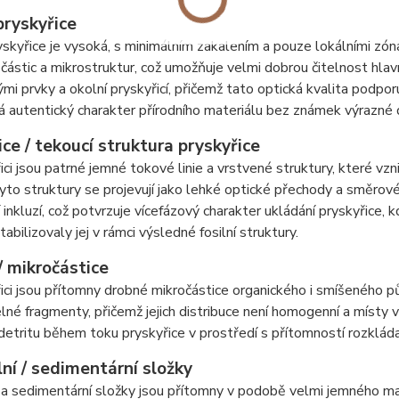
pryskyřice
yskyřice je vysoká, s minimálním zakalením a pouze lokálními z
částic a mikrostruktur, což umožňuje velmi dobrou čitelnost hlavn
ými prvky a okolní pryskyřicí, přičemž tato optická kvalita podpor
 autentický charakter přírodního materiálu bez známek výrazné
ce / tekoucí struktura pryskyřice
ici jsou patrné jemné tokové linie a vrstvené struktury, které v
yto struktury se projevují jako lehké optické přechody a směrové 
 inkluzí, což potvrzuje vícefázový charakter ukládání pryskyřice, 
abilizovaly jej v rámci výsledné fosilní struktury.
/ mikročástice
ici jsou přítomny drobné mikročástice organického i smíšeného p
lné fragmenty, přičemž jejich distribuce není homogenní a místy 
etritu během toku pryskyřice v prostředí s přítomností rozkláda
ní / sedimentární složky
 a sedimentární složky jsou přítomny v podobě velmi jemného mate