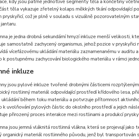
lace, kdy jsou patrné jednotlivé segmenty těla a končetiny včetně
 část těla vykazuje zřetelný kolaps měkkých tkání odpovídající p
 pryskyřicí, což je plně v souladu s vizuálně pozorovatelným st
jantaru.
mna je jedna drobná sekundární hmyzí inkluze menší velikosti, kt
je samostatně zachycený organismus, jehož pozice v pryskyřici n
ídá vícefázovému ukládání materiálu zaznamenanému v auditu a 
 k postupnému zachycování biologického materiálu v rámci jedno
nné inkluze
ny jsou pylové inkluze tvořené drobnými částicemi rozptýlenými
ický rostlinný materiál odpovídající prostředí křídového lesa, při
ukládání během toku materiálu a potvrzuje přítomnost aktivního
 k uvolňování pylových částic do okolního prostředí a jejich nás
je přirozený proces interakce mezi rostlinami a produkcí prysk
mna jsou jemná vláknitá rostlinná vlákna, která se projevují jako 
 organický materiál rostlinného původu, jenž byl transportován s