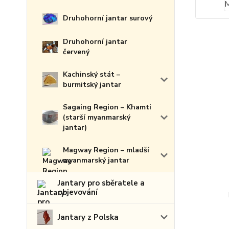
Druhohorní jantar surový
Druhohorní jantar
červený
Kachinský stát –
burmitský jantar
Sagaing Region – Khamti
(starší myanmarský
jantar)
Magway Region – mladší
myanmarský jantar
Jantary pro sběratele a
objevování
Jantary z Polska