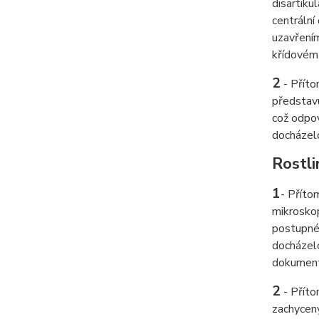
disartiku
centrální
uzavřením
křídovém 
2
-
Příto
představu
což odpov
docházelo
Rostli
1
-
Přítom
mikroskop
postupné 
docházelo
dokumentu
2
-
Příto
zachycený