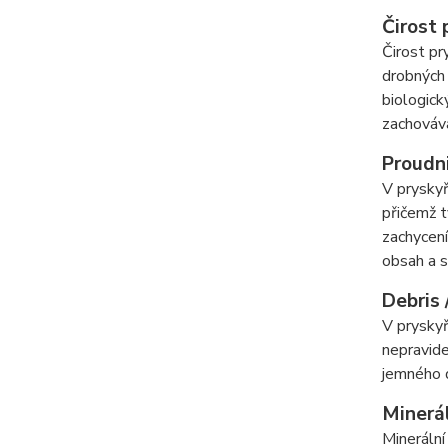
Čirost 
Čirost pr
drobných 
biologick
zachovává
Proudni
V pryskyř
přičemž t
zachycení
obsah a st
Debris 
V pryskyř
nepravide
jemného d
Minerál
Minerální