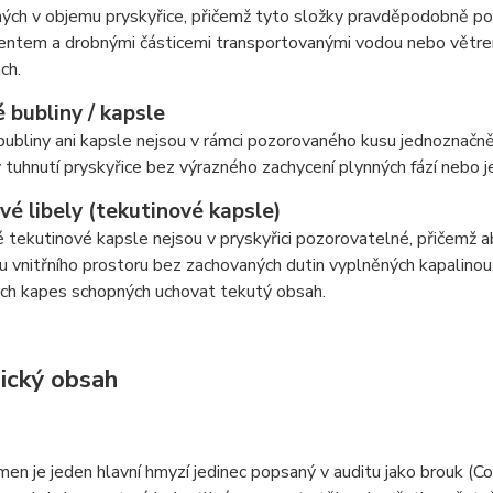
ých v objemu pryskyřice, přičemž tyto složky pravděpodobně poch
ntem a drobnými částicemi transportovanými vodou nebo větrem,
ch.
 bubliny / kapsle
ubliny ani kapsle nejsou v rámci pozorovaného kusu jednoznačně 
tuhnutí pryskyřice bez výrazného zachycení plynných fází nebo je
vé libely (tekutinové kapsle)
 tekutinové kapsle nejsou v pryskyřici pozorovatelné, přičemž
u vnitřního prostoru bez zachovaných dutin vyplněných kapalinou,
ých kapes schopných uchovat tekutý obsah.
ický obsah
men je jeden hlavní hmyzí jedinec popsaný v auditu jako brouk (C