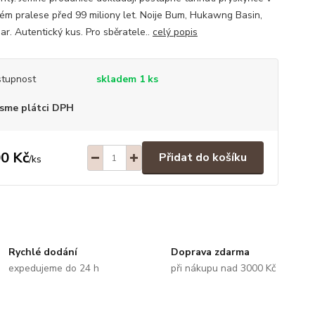
kém pralese před 99 miliony let. Noije Bum, Hukawng Basin,
r. Autentický kus. Pro sběratele..
celý popis
tupnost
skladem 1 ks
sme plátci DPH
0 Kč
Přidat do košíku
/
ks
Rychlé dodání
Doprava zdarma
expedujeme do 24 h
při nákupu nad 3000 Kč