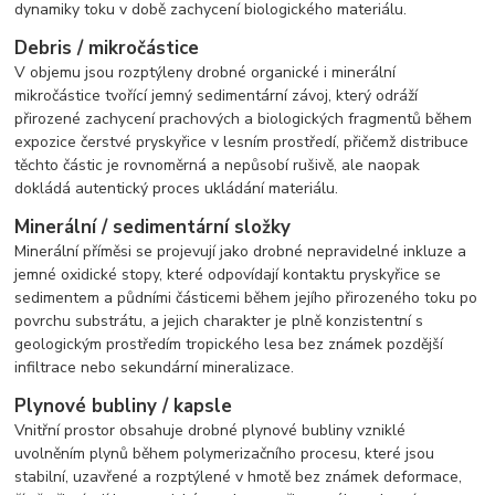
dynamiky toku v době zachycení biologického materiálu.
Debris / mikročástice
V objemu jsou rozptýleny drobné organické i minerální
mikročástice tvořící jemný sedimentární závoj, který odráží
přirozené zachycení prachových a biologických fragmentů během
expozice čerstvé pryskyřice v lesním prostředí, přičemž distribuce
těchto částic je rovnoměrná a nepůsobí rušivě, ale naopak
dokládá autentický proces ukládání materiálu.
Minerální / sedimentární složky
Minerální příměsi se projevují jako drobné nepravidelné inkluze a
jemné oxidické stopy, které odpovídají kontaktu pryskyřice se
sedimentem a půdními částicemi během jejího přirozeného toku po
povrchu substrátu, a jejich charakter je plně konzistentní s
geologickým prostředím tropického lesa bez známek pozdější
infiltrace nebo sekundární mineralizace.
Plynové bubliny / kapsle
Vnitřní prostor obsahuje drobné plynové bubliny vzniklé
uvolněním plynů během polymerizačního procesu, které jsou
stabilní, uzavřené a rozptýlené v hmotě bez známek deformace,