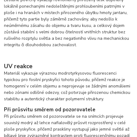
lokálně ponechanými nedoleštěnými prohloubeními patrnými v
ploše i na hranách v místech přirozeného úbytku hmoty jantaru,
přičemž tyto partie byly záměrně zachovány, aby nedošlo k
neúměrnému zásahu do objemu a tvaru kusu, a celkový dojem
zůstává stabilní s velmi dobrou čitelností vnitřních struktur bez
rušivého rozptylu světla a bez negativního vlivu na mechanickou
integritu či dlouhodobou zachovalost.
UV reakce
Materiál vykazuje výraznou modrotyrkysovou fluorescenci
typickou pro fosilní pryskyřici tohoto původu, přičemž reakce je
homogenní v celém objemu a neprojevuje se žádnými anomáliemi
nebo zónami odlišné odezvy, což potvrzuje přirozenou chemickou
stabilitu a autentický charakter polymerní struktury.
Při průsvitu směrem od pozorovatele
Při průsvitu směrem od pozorovatele se na snímcích projevuje
souvislý modrý až lehce nafialovělý průsvit rozprostřený v celé
ploše pryskyřice, přičemž praskliny vystupují jako jemné světlé až
bělavé linie zvýrazněné kontrastem proti fluorescenčnímu pozadí