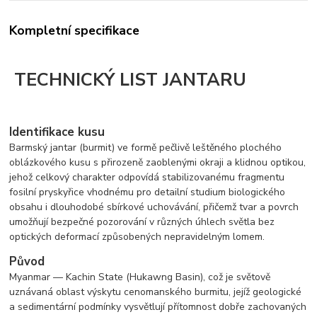
Kompletní specifikace
TECHNICKÝ LIST JANTARU
Identifikace kusu
Barmský jantar (burmit) ve formě pečlivě leštěného plochého
oblázkového kusu s přirozeně zaoblenými okraji a klidnou optikou,
jehož celkový charakter odpovídá stabilizovanému fragmentu
fosilní pryskyřice vhodnému pro detailní studium biologického
obsahu i dlouhodobé sbírkové uchovávání, přičemž tvar a povrch
umožňují bezpečné pozorování v různých úhlech světla bez
optických deformací způsobených nepravidelným lomem.
Původ
Myanmar — Kachin State (Hukawng Basin), což je světově
uznávaná oblast výskytu cenomanského burmitu, jejíž geologické
a sedimentární podmínky vysvětlují přítomnost dobře zachovaných