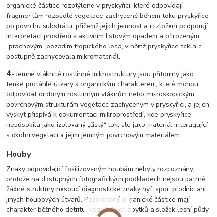
organické částice rozptýlené v pryskyřici, které odpovídají
fragmentům rozpadlé vegetace zachycené během toku pryskyřice
po povrchu substrátu, přičemž jejich jemnost a rozložení podporují
interpretaci prostředí s aktivním listovým opadem a přirozeným
„prachovým“ pozadím tropického lesa, v němž pryskyřice tekla a
postupně zachycovala mikromateriál.
4
- Jemné vláknité rostlinné mikrostruktury jsou přítomny jako
tenké protáhlé útvary s organickým charakterem, které mohou
odpovídat drobným rostlinným vláknům nebo mikroskopickým
povrchovým strukturám vegetace zachyceným v pryskyřici, a jejich
výskyt přispívá k dokumentaci mikroprostředí, kde pryskyřice
nepůsobila jako izolovaný „čistý“ tok, ale jako materiál interagující
s okolní vegetací a jejím jemným povrchovým materiálem.
Houby
Znaky odpovídající fosilizovaným houbám nebyly rozpoznány,
protože na dostupných fotografických podkladech nejsou patrné
žádné struktury nesoucí diagnostické znaky hyf, spor, plodnic ani
jiných houbových útvarů. Pozorované organické částice mají
charakter běžného detritu, vegetačních zbytků a složek lesní půdy