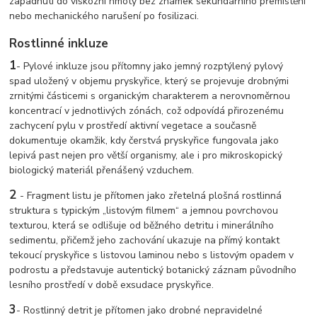
zapadnutí do viskózní hmoty bez známek sekundárního přemístění
nebo mechanického narušení po fosilizaci.
Rostlinné inkluze
1
- Pylové inkluze jsou přítomny jako jemný rozptýlený pylový
spad uložený v objemu pryskyřice, který se projevuje drobnými
zrnitými částicemi s organickým charakterem a nerovnoměrnou
koncentrací v jednotlivých zónách, což odpovídá přirozenému
zachycení pylu v prostředí aktivní vegetace a současně
dokumentuje okamžik, kdy čerstvá pryskyřice fungovala jako
lepivá past nejen pro větší organismy, ale i pro mikroskopický
biologický materiál přenášený vzduchem.
2
- Fragment listu je přítomen jako zřetelná plošná rostlinná
struktura s typickým „listovým filmem“ a jemnou povrchovou
texturou, která se odlišuje od běžného detritu i minerálního
sedimentu, přičemž jeho zachování ukazuje na přímý kontakt
tekoucí pryskyřice s listovou laminou nebo s listovým opadem v
podrostu a představuje autentický botanický záznam původního
lesního prostředí v době exsudace pryskyřice.
3
- Rostlinný detrit je přítomen jako drobné nepravidelné