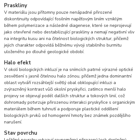
Praskliny
V materiálu jsou přítomny pouze nenápadné přirozené
diskontinuity odpovídající fosilním napěťovým liniím vzniklým
během polymerizace a následné diagenese, které se neprojevují
jako otevřené nebo destabilizující praskliny a nemají negativní vliv
na integritu kusu ani na čitelnost biologických struktur, přičemž
jejich charakter odpovídá běžnému vývoji stabilního burmitu
uloženého po dlouhé geologické období.
Halo efekt
V okolí biologických inkluzí je na snímcích patrné výrazné optické
zesvětlení s jasně čitelnou halo zónou, přičemž jedna dominantní
oblast vytváří rozsáhlejší světlý obal obklopující inkluzi a
zvýrazněný kontrast vůči okolní pryskyřici, zatímco menší halo
projevy se objevují podél dalších struktur a tokových linií, což
dohromady potvrzuje přirozenou interakci pryskyřice s organickým
materiálem během tuhnutí a podporuje plastické oddělení
biologických prvků od homogenní hmoty bez známek pozdějšího
narušení.
Stav povrchu
Leštěné povrchy vykazují rovnoměrný přirozený lesk doplněný