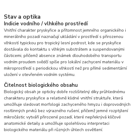
Stav a optika
Indicie vodního / vlhkého prostředí
Vnitřní charakter pryskyřice a přítomnost jemného organického i
minerálního pozadí naznačují ukládání v prostředí s přirozenou
vlhkostí typickou pro tropický lesní podrost, kde se pryskyřice
dostávala do kontaktu s vlhkým substrátem a suspendovanými
částicemi, přičemž absence známek dlouhodobého transportu
vodním proudem svědčí spíše pro lokální zachycení materiálu v
mikroprostředí s periodickou vlhkostí než pro přímé sedimentární
uložení v otevřeném vodním systému.
Čitelnost biologického obsahu
Biologický obsah je opticky dobře rozlišitelný díky průhlednému
charakteru pryskyřice a relativně klidné vnitřní struktuře, která
umožňuje sledovat morfologii zachyceného hmyzu i doprovodných
rostlinných prvků bez výrazného rušení, přičemž jemné rozptýlení
mikročástic vytváří přirozené pozadí, které nepřekrývá klíčové
anatomické detaily a umožňuje spolehlivou interpretaci
biologického materiálu při různých úhlech osvětlení.