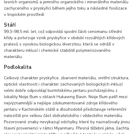
lesních organismů a jemného organického i minerálního materiálu
zachyceného v pryskyřici během jejího toku a následné fosilizace
v tropickém prostředí.
Stáří
99,3–98,5 mil. let, což odpovídá spodní části cenomanu střední
křídy a potvrzuje vznik pryskyřice v období rozsáhlých křídových
pralesů s vysokou biologickou diverzitou, která se odráží v
charakteru inkluzí i chemické stabilitě polymerizovaného
materiálu.
Podlokalita
Celkový charakter pryskyřice, zbarvení materiálu, vnitřní struktura,
optické vlastnosti i charakter zachovaných biologických inkluzí
velmi dobře odpovídají burmitskému jantaru pocházejícímu z
lokality Noije Bum v oblasti Hukawng Basin. Noije Bum patří mezi
nejvýznamnější a nejlépe zdokumentované zdroje křídového
jantaru v Kachinském státě a dlouhodobě představuje referenční
naleziště pro velkou část sběratelského i vědeckého materiálu.
Pozorované znaky nevykazují odchylky, které by naznačovaly jinou
hlavní provenienci v rámci Myanmaru. Přesná těžební jáma, šachta,