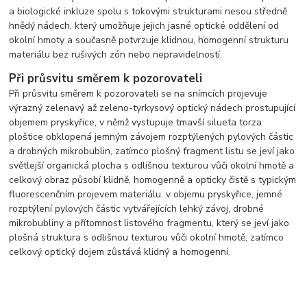
a biologické inkluze spolu s tokovými strukturami nesou středně
hnědý nádech, který umožňuje jejich jasné optické oddělení od
okolní hmoty a současně potvrzuje klidnou, homogenní strukturu
materiálu bez rušivých zón nebo nepravidelností.
Při průsvitu směrem k pozorovateli
Při průsvitu směrem k pozorovateli se na snímcích projevuje
výrazný zelenavý až zeleno-tyrkysový optický nádech prostupující
objemem pryskyřice, v němž vystupuje tmavší silueta torza
ploštice obklopená jemným závojem rozptýlených pylových částic
a drobných mikrobublin, zatímco plošný fragment listu se jeví jako
světlejší organická plocha s odlišnou texturou vůči okolní hmotě a
celkový obraz působí klidně, homogenně a opticky čistě s typickým
fluorescenčním projevem materiálu. v objemu pryskyřice, jemné
rozptýlení pylových částic vytvářejících lehký závoj, drobné
mikrobubliny a přítomnost listového fragmentu, který se jeví jako
plošná struktura s odlišnou texturou vůči okolní hmotě, zatímco
celkový optický dojem zůstává klidný a homogenní.