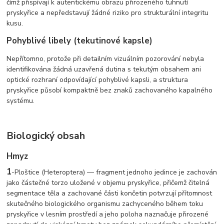
čímž přispívají k autentickému obrazu přirozeného tuhnutí
pryskyřice a nepředstavují žádné riziko pro strukturální integritu
kusu.
Pohyblivé libely (tekutinové kapsle)
Nepřítomno, protože při detailním vizuálním pozorování nebyla
identifikována žádná uzavřená dutina s tekutým obsahem ani
optické rozhraní odpovídající pohyblivé kapsli, a struktura
pryskyřice působí kompaktně bez znaků zachovaného kapalného
systému.
Biologický obsah
Hmyz
1
-
Ploštice (Heteroptera) — fragment jednoho jedince je zachován
jako částečné torzo uložené v objemu pryskyřice, přičemž čitelná
segmentace těla a zachované části končetin potvrzují přítomnost
skutečného biologického organismu zachyceného během toku
pryskyřice v lesním prostředí a jeho poloha naznačuje přirozené