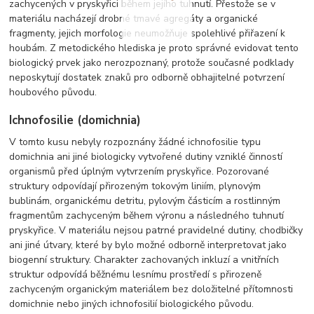
zachycených v pryskyřici během jejího tuhnutí. Přestože se v
materiálu nacházejí drobné tmavé agregáty a organické
fragmenty, jejich morfologie neumožňuje spolehlivé přiřazení k
houbám. Z metodického hlediska je proto správné evidovat tento
biologický prvek jako nerozpoznaný, protože současné podklady
neposkytují dostatek znaků pro odborně obhajitelné potvrzení
houbového původu.
Ichnofosilie (domichnia)
V tomto kusu nebyly rozpoznány žádné ichnofosilie typu
domichnia ani jiné biologicky vytvořené dutiny vzniklé činností
organismů před úplným vytvrzením pryskyřice. Pozorované
struktury odpovídají přirozeným tokovým liniím, plynovým
bublinám, organickému detritu, pylovým částicím a rostlinným
fragmentům zachyceným během výronu a následného tuhnutí
pryskyřice. V materiálu nejsou patrné pravidelné dutiny, chodbičky
ani jiné útvary, které by bylo možné odborně interpretovat jako
biogenní struktury. Charakter zachovaných inkluzí a vnitřních
struktur odpovídá běžnému lesnímu prostředí s přirozeně
zachyceným organickým materiálem bez doložitelné přítomnosti
domichnie nebo jiných ichnofosilií biologického původu.