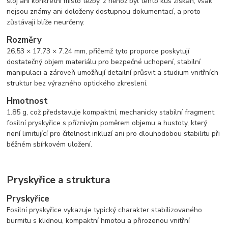
sloj ani konkrétní místo těžby, z něhož byl tento kus získán, však
nejsou známy ani doloženy dostupnou dokumentací, a proto
zůstávají blíže neurčeny.
Rozměry
26.53 × 17.73 × 7.24 mm, přičemž tyto proporce poskytují
dostatečný objem materiálu pro bezpečné uchopení, stabilní
manipulaci a zároveň umožňují detailní průsvit a studium vnitřních
struktur bez výrazného optického zkreslení.
Hmotnost
1.85 g, což představuje kompaktní, mechanicky stabilní fragment
fosilní pryskyřice s příznivým poměrem objemu a hustoty, který
není limitující pro čitelnost inkluzí ani pro dlouhodobou stabilitu při
běžném sbírkovém uložení.
Pryskyřice a struktura
Pryskyřice
Fosilní pryskyřice vykazuje typický charakter stabilizovaného
burmitu s klidnou, kompaktní hmotou a přirozenou vnitřní