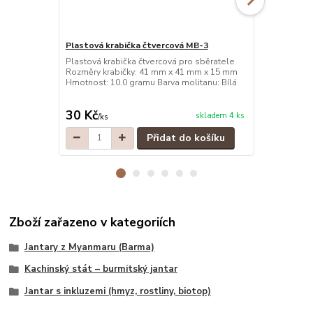
Plastová krabička čtvercová MB-3
Plastová kr
Plastová krabička čtvercová pro sběratele
Plastová kra
Rozměry krabičky: 41 mm x 41 mm x 15 mm
Rozměry kra
Hmotnost: 10.0 gramu Barva molitanu: Bílá
Hmotnost: 10
30 Kč
30 Kč
skladem 4 ks
/
ks
/
ks
Přidat do košíku
Zboží zařazeno v kategoriích
Jantary z Myanmaru (Barma)
Kachinský stát – burmitský jantar
Jantar s inkluzemi (hmyz, rostliny, biotop)