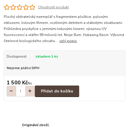
Ohodnotit produkt
Plochý sběratelský exemplář s fragmentem ploštice, pylovými
inkluzemi, listovým filmem, rostlinným detritem a vláknitými strukturami.
Průhledná pryskyřice s jemnými tokovými liniemi, výraznou UV
fluorescencí a stářím 99 milionů let. Noije Bum, Hukawng Basin. Výborná
čitelnost biologického obsahu....
celý popis
Dostupnost
skladem 1 ks
Nejsme plátci DPH
1 500 Kč
/
ks
Přidat do košíku
Originální zboží,