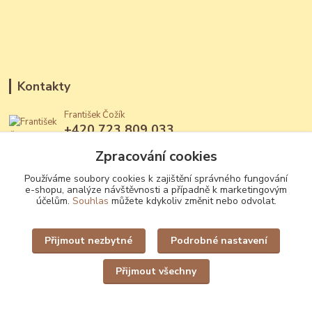
Kontakty
František Čožík
+420 723 809 033
(Po - Ne, 12 - 22 hod.)
Zpracování cookies
jantary@jantary.cz
Používáme soubory cookies k zajištění správného fungování
e-shopu, analýze návštěvnosti a případně k marketingovým
účelům.
Souhlas
můžete kdykoliv změnit nebo odvolat.
Přijmout nezbytné
Podrobné nastavení
Upravit sběr cookies.
Přijmout všechny
Vytvořeno na
Eshop-rychle.cz