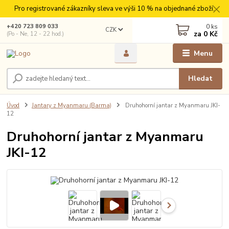
Pro registrované zákazníky sleva ve výši 10 % na objednané zboží.
0
ks
+420 723 809 033
CZK
za
0 Kč
(Po - Ne, 12 - 22 hod.)
Menu
Hledat
Úvod
Jantary z Myanmaru (Barma)
Druhohorní jantar z Myanmaru JKI-
12
Druhohorní jantar z Myanmaru
JKI-12