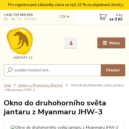
Pro registrované zákazníky sleva ve výši 10 % na objednané zboží.
0
ks
+420 723 809 033
CZK
za
0 Kč
(Po - Ne, 12 - 22 hod.)
Menu
Hledat
Úvod
Jantary z Myanmaru (Barma)
Okno do druhohorního světa jantaru
z Myanmaru JHW-3
Okno do druhohorního světa
jantaru z Myanmaru JHW-3