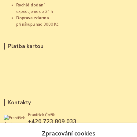
Rychlé dodání
expedujeme do 24 h
Doprava zdarma
při nákupu nad 3000 Kč
Platba kartou
Kontakty
František Čožík
+420 723 809 033
(Po - Ne, 12 - 22 hod.)
Zpracování cookies