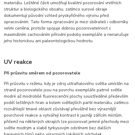
materiálu. Leštěné části umožňují kvalitní pozorování vnitřních
struktur a biologického obsahu, zatímco surové okraje
dokumentují původní vzhled pryskyřičného výronu před
opracováním. Tato forma zpracování je mezi sběrateli i odborníky
velmi ceněna, protože spojuje dobrou pozorovatelnost s
maximálním zachováním přírodní podoby exempláře a nenarušuje
jeho historickou ani paleontologickou hodnotu.
UV reakce
Při průsvitu směrem od pozorovatele
Při průsvitu v režimu, kdy je zdroj ultrafialového světla umístěn na
straně pozorovatele jsou na povrchu exempláře patrné světle
modré až modrobílé fluorescenční plochy soustředěné především
podél leštěných hran a kolem světlejších partií materiálu, zatímco
rozsáhlejší tmavé oblasti zůstávají převážně bez výraznější
povrchové reakce a vytvářejí kontrast k jasněji zářícím místům,
přičemž na některých okrajích lze pozorovat jemné přechody mezi
světle modrým a slabě tyrkysovým odstínem bez dalších
barevných tónů nebo výrazných lokálních odchylek.