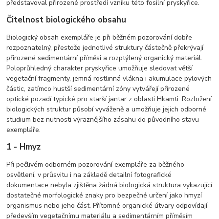
představoval přirozené prostředí vzniku této fosilní pryskyřice.
Čitelnost biologického obsahu
Biologický obsah exempláře je při běžném pozorování dobře
rozpoznatelný, přestože jednotlivé struktury částečně překrývají
přirozené sedimentární příměsi a rozptýlený organický materiál.
Poloprůhledný charakter pryskyřice umožňuje sledovat větší
vegetační fragmenty, jemná rostlinná vlákna i akumulace pylových
částic, zatímco hustší sedimentární zóny vytvářejí přirozené
optické pozadí typické pro starší jantar z oblasti Hkamti. Rozložení
biologických struktur působí vyváženě a umožňuje jejich odborné
studium bez nutnosti výraznějšího zásahu do původního stavu
exempláře.
1 - Hmyz
Při pečlivém odborném pozorování exempláře za běžného
osvětlení, v průsvitu i na základě detailní fotografické
dokumentace nebyla zjištěna žádná biologická struktura vykazující
dostatečné morfologické znaky pro bezpečné určení jako hmyzí
organismus nebo jeho část. Přítomné organické útvary odpovídají
především vegetačnímu materiálu a sedimentárním příměsím