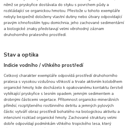
němž se pryskyřice dostávala do styku s povrchem půdy a
rozkládající se organickou hmotou. Přestože u tohoto exempláře
nebyly bezpečně doloženy vlastní dutiny nebo útvary odpovídající
pravým ichnofosiliím typu domichnia, jeho zachované sedimentární
a biologické znaky představují velmi věrohodný záznam
druhohorního pralesního prostředí.
Stav a optika
Indicie vodního / vlhkého prostředí
Celkový charakter exempláře odpovídá prostředí druhohorního
pralesa s vysokou vzdušnou vlhkostí a trvale aktivním koloběhem
organické hmoty, kde docházelo k opakovanému kontaktu čerstvě
vytékající pryskyřice s lesním opadem, jemným sedimentem a
drobnými částicemi vegetace. Přítomnost organicko-minerálních
příměsí, rozptýleného rostlinného detritu a jemných pylových
částic vytváří obraz prostředí bohatého na biologickou aktivitu a
intenzivní rozklad organické hmoty. Zachované struktury velmi
dobře odpovídají podmínkám vlhkého tropického lesa, který