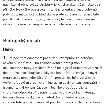
nacházejí drobné světlé struktury, jejich charakter však nelze bez
přímého fyzického pozorování a změny orientace kusu odborně
potvrdit. Z metodického hlediska je proto správné ponechat tuto
položku jako neurčenou, aby technický list zachovával maximální
věcnou přesnost a neopíral se o nepodložené interpretace.
Biologický obsah
Hmyz
1
-
Při pečlivém odborném posouzení exempláře za běžného
osvětlení, v průsvitu i na základě detailní fotografické
dokumentace nebyla zjištěna žádná biologická struktura vykazující
dostatečné morfologické znaky pro bezpečné určení jako hmyzí
organismus nebo jeho část. Vnitřní prostor fosilní pryskyřice je
tvořen především organicko-minerálním sedimentem, vegetačními
fragmenty a drobnými částicemi lesního prostředí, jejichž
charakter odpovídá přirozenému zachycení okolního materiálu
během výronu pryskyřice. Z metodického hlediska je proto
správné tuto položku neuvádět jako biologickou inkluzi a zachovat