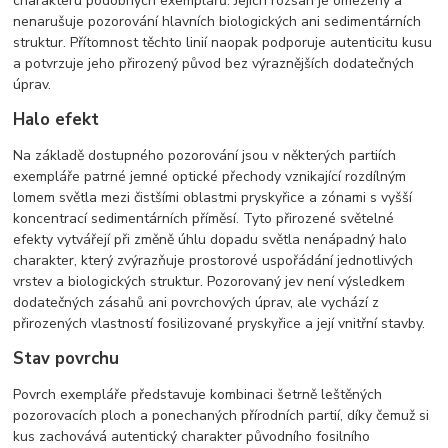
charakteru podobných exemplářů. Jejich rozsah je omezený a
nenarušuje pozorování hlavních biologických ani sedimentárních
struktur. Přítomnost těchto linií naopak podporuje autenticitu kusu
a potvrzuje jeho přirozený původ bez výraznějších dodatečných
úprav.
Halo efekt
Na základě dostupného pozorování jsou v některých partiích
exempláře patrné jemné optické přechody vznikající rozdílným
lomem světla mezi čistšími oblastmi pryskyřice a zónami s vyšší
koncentrací sedimentárních příměsí. Tyto přirozené světelné
efekty vytvářejí při změně úhlu dopadu světla nenápadný halo
charakter, který zvýrazňuje prostorové uspořádání jednotlivých
vrstev a biologických struktur. Pozorovaný jev není výsledkem
dodatečných zásahů ani povrchových úprav, ale vychází z
přirozených vlastností fosilizované pryskyřice a její vnitřní stavby.
Stav povrchu
Povrch exempláře představuje kombinaci šetrně leštěných
pozorovacích ploch a ponechaných přírodních partií, díky čemuž si
kus zachovává autentický charakter původního fosilního