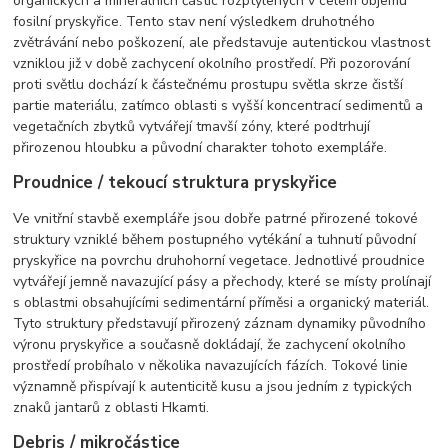
organických a minerálních částic rozptýlených v celém objemu
fosilní pryskyřice. Tento stav není výsledkem druhotného
zvětrávání nebo poškození, ale představuje autentickou vlastnost
vzniklou již v době zachycení okolního prostředí. Při pozorování
proti světlu dochází k částečnému prostupu světla skrze čistší
partie materiálu, zatímco oblasti s vyšší koncentrací sedimentů a
vegetačních zbytků vytvářejí tmavší zóny, které podtrhují
přirozenou hloubku a původní charakter tohoto exempláře.
Proudnice / tekoucí struktura pryskyřice
Ve vnitřní stavbě exempláře jsou dobře patrné přirozené tokové
struktury vzniklé během postupného vytékání a tuhnutí původní
pryskyřice na povrchu druhohorní vegetace. Jednotlivé proudnice
vytvářejí jemně navazující pásy a přechody, které se místy prolínají
s oblastmi obsahujícími sedimentární příměsi a organický materiál.
Tyto struktury představují přirozený záznam dynamiky původního
výronu pryskyřice a současně dokládají, že zachycení okolního
prostředí probíhalo v několika navazujících fázích. Tokové linie
významně přispívají k autenticitě kusu a jsou jedním z typických
znaků jantarů z oblasti Hkamti.
Debris / mikročástice