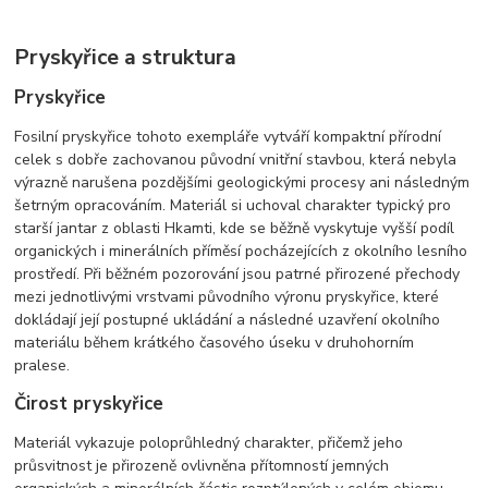
Pryskyřice a struktura
Pryskyřice
Fosilní pryskyřice tohoto exempláře vytváří kompaktní přírodní
celek s dobře zachovanou původní vnitřní stavbou, která nebyla
výrazně narušena pozdějšími geologickými procesy ani následným
šetrným opracováním. Materiál si uchoval charakter typický pro
starší jantar z oblasti Hkamti, kde se běžně vyskytuje vyšší podíl
organických i minerálních příměsí pocházejících z okolního lesního
prostředí. Při běžném pozorování jsou patrné přirozené přechody
mezi jednotlivými vrstvami původního výronu pryskyřice, které
dokládají její postupné ukládání a následné uzavření okolního
materiálu během krátkého časového úseku v druhohorním
pralese.
Čirost pryskyřice
Materiál vykazuje poloprůhledný charakter, přičemž jeho
průsvitnost je přirozeně ovlivněna přítomností jemných