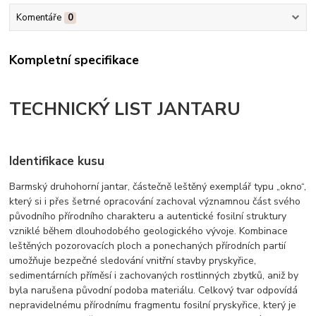
Komentáře
0
Kompletní specifikace
TECHNICKÝ LIST JANTARU
Identifikace kusu
Barmský druhohorní jantar, částečně leštěný exemplář typu „okno“,
který si i přes šetrné opracování zachoval významnou část svého
původního přírodního charakteru a autentické fosilní struktury
vzniklé během dlouhodobého geologického vývoje. Kombinace
leštěných pozorovacích ploch a ponechaných přírodních partií
umožňuje bezpečné sledování vnitřní stavby pryskyřice,
sedimentárních příměsí i zachovaných rostlinných zbytků, aniž by
byla narušena původní podoba materiálu. Celkový tvar odpovídá
nepravidelnému přírodnímu fragmentu fosilní pryskyřice, který je