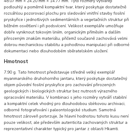
48.07 mm × 24.20 mm × 14.77 mm. Tyto rozměry vytvářejí
podlouhlý a poměrně kompaktní tvar, který poskytuje dostatečně
rozsáhlou pozorovací plochu pro sledování vnitřní stavby fosilní
pryskyřice i jednotlivých sedimentárních a vegetačních struktur při
běžném osvětlení i při podsvícení. Velikost exempláře umožňuje
dobře vyniknout tokovým liniím, organickým příměsím a dalším
přirozeným znakům materiálu, přičemž současně zachovává velmi
dobrou mechanickou stabilitu a pohodlnou manipulaci při odborné
dokumentaci nebo dlouhodobém sběratelském uložení.
Hmotnost
7.90 g. Tato hmotnost představuje středně velký exemplář
myanmarského druhohorního jantaru, který poskytuje dostatečný
objem původní fosilní pryskyřice pro zachování přirozených
geologických i biologických struktur bez nutnosti výrazného
opracování materiálu. V kombinaci s jeho rozměry vytváří stabilní
a kompaktní celek vhodný pro dlouhodobou sbírkovou archivaci,
odborné fotografování i paleontologické studium. Samotná
hmotnost zároveň potvrzuje, že hlavní hodnotou tohoto kusu není
pouze velikost, ale především autenticita zachovaných struktur a
reprezentativní charakter typický pro jantar z oblasti Hkamti.