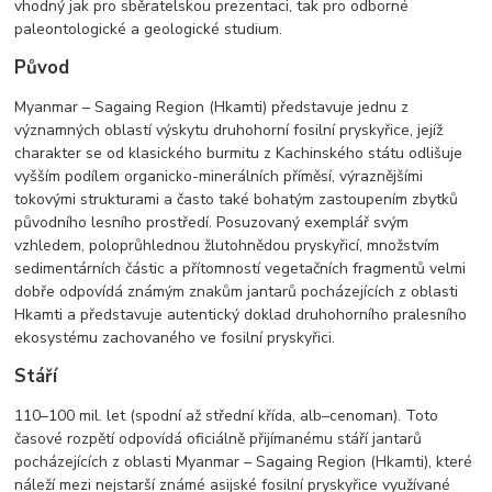
vhodný jak pro sběratelskou prezentaci, tak pro odborné
paleontologické a geologické studium.
Původ
Myanmar – Sagaing Region (Hkamti) představuje jednu z
významných oblastí výskytu druhohorní fosilní pryskyřice, jejíž
charakter se od klasického burmitu z Kachinského státu odlišuje
vyšším podílem organicko-minerálních příměsí, výraznějšími
tokovými strukturami a často také bohatým zastoupením zbytků
původního lesního prostředí. Posuzovaný exemplář svým
vzhledem, poloprůhlednou žlutohnědou pryskyřicí, množstvím
sedimentárních částic a přítomností vegetačních fragmentů velmi
dobře odpovídá známým znakům jantarů pocházejících z oblasti
Hkamti a představuje autentický doklad druhohorního pralesního
ekosystému zachovaného ve fosilní pryskyřici.
Stáří
110–100 mil. let (spodní až střední křída, alb–cenoman). Toto
časové rozpětí odpovídá oficiálně přijímanému stáří jantarů
pocházejících z oblasti Myanmar – Sagaing Region (Hkamti), které
náleží mezi nejstarší známé asijské fosilní pryskyřice využívané