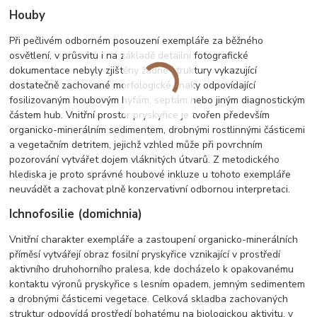
Houby
Při pečlivém odborném posouzení exempláře za běžného
osvětlení, v průsvitu i na základě detailní fotografické
dokumentace nebyly zjištěny žádné struktury vykazující
dostatečně zachované morfologické znaky odpovídající
fosilizovaným houbovým hyfám, septám nebo jiným diagnostickým
částem hub. Vnitřní prostor pryskyřice je tvořen především
organicko-minerálním sedimentem, drobnými rostlinnými částicemi
a vegetačním detritem, jejichž vzhled může při povrchním
pozorování vytvářet dojem vláknitých útvarů. Z metodického
hlediska je proto správné houbové inkluze u tohoto exempláře
neuvádět a zachovat plně konzervativní odbornou interpretaci.
Ichnofosilie (domichnia)
Vnitřní charakter exempláře a zastoupení organicko-minerálních
příměsí vytvářejí obraz fosilní pryskyřice vznikající v prostředí
aktivního druhohorního pralesa, kde docházelo k opakovanému
kontaktu výronů pryskyřice s lesním opadem, jemným sedimentem
a drobnými částicemi vegetace. Celková skladba zachovaných
struktur odpovídá prostředí bohatému na biologickou aktivitu, v