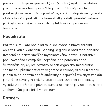
pro paleontologický, geologický i sběratelský výzkum. V období
jejich vzniku existovaly rozsáhlé jehličnaté lesní porosty
produkující velké množství pryskyřice, která postupně zachycovala
částice lesního podloží, rostlinné zbytky a další přírodní materiál,
jenž byl následně uchován miliony let trvajícím procesem
fosilizace.
Podlokalita
Pat-tar Bum. Tato podlokalita je spojována s hlavní těžební
oblastí Hkamti v dnešním Sagaing Regionu a patří mezi odborně
uváděná naleziště staršího myanmarského jantaru. Charakter
posuzovaného exempláře, zejména jeho poloprůhledná
žlutohnědá pryskyřice, výrazný obsah organicko-minerálního
sedimentu, přítomnost částí vegetace a celkový vzhled materiálu,
je s tímto nalezištěm dobře slučitelný a odpovídá typickým znakům
jantarů získávaných právě z této oblasti. Uvedení podlokality
vychází z doloženého původu kusu a současně je v souladu s jeho
zachovanými přírodními vlastnostmi.
Rozměry