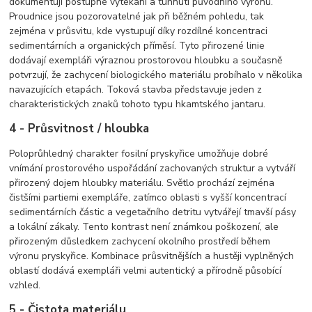
dokumentují postupné vytékání a tuhnutí původního výronu.
Proudnice jsou pozorovatelné jak při běžném pohledu, tak
zejména v průsvitu, kde vystupují díky rozdílné koncentraci
sedimentárních a organických příměsí. Tyto přirozené linie
dodávají exempláři výraznou prostorovou hloubku a současně
potvrzují, že zachycení biologického materiálu probíhalo v několika
navazujících etapách. Toková stavba představuje jeden z
charakteristických znaků tohoto typu hkamtského jantaru.
4 - Průsvitnost / hloubka
Poloprůhledný charakter fosilní pryskyřice umožňuje dobré
vnímání prostorového uspořádání zachovaných struktur a vytváří
přirozený dojem hloubky materiálu. Světlo prochází zejména
čistšími partiemi exempláře, zatímco oblasti s vyšší koncentrací
sedimentárních částic a vegetačního detritu vytvářejí tmavší pásy
a lokální zákaly. Tento kontrast není známkou poškození, ale
přirozeným důsledkem zachycení okolního prostředí během
výronu pryskyřice. Kombinace průsvitnějších a hustěji vyplněných
oblastí dodává exempláři velmi autentický a přírodně působící
vzhled.
5 - Čistota materiálu