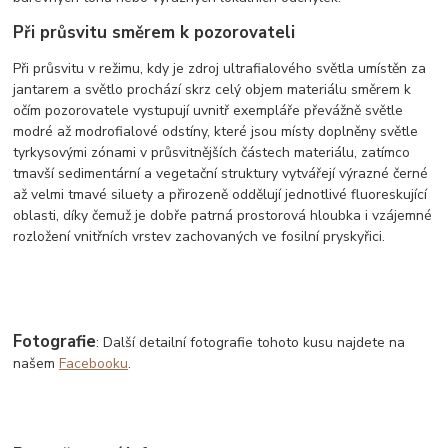
Při průsvitu směrem k pozorovateli
Při průsvitu v režimu, kdy je zdroj ultrafialového světla umístěn za
jantarem a světlo prochází skrz celý objem materiálu směrem k
očím pozorovatele vystupují uvnitř exempláře převážně světle
modré až modrofialové odstíny, které jsou místy doplněny světle
tyrkysovými zónami v průsvitnějších částech materiálu, zatímco
tmavší sedimentární a vegetační struktury vytvářejí výrazné černé
až velmi tmavé siluety a přirozeně oddělují jednotlivé fluoreskující
oblasti, díky čemuž je dobře patrná prostorová hloubka i vzájemné
rozložení vnitřních vrstev zachovaných ve fosilní pryskyřici.
Fotografie
: Další detailní fotografie tohoto kusu najdete na
našem
Facebooku
.