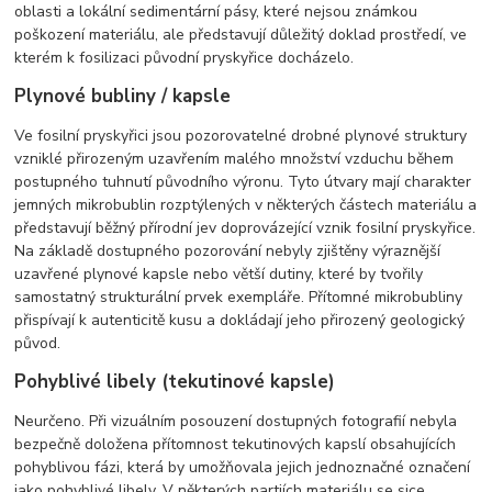
oblasti a lokální sedimentární pásy, které nejsou známkou
poškození materiálu, ale představují důležitý doklad prostředí, ve
kterém k fosilizaci původní pryskyřice docházelo.
Plynové bubliny / kapsle
Ve fosilní pryskyřici jsou pozorovatelné drobné plynové struktury
vzniklé přirozeným uzavřením malého množství vzduchu během
postupného tuhnutí původního výronu. Tyto útvary mají charakter
jemných mikrobublin rozptýlených v některých částech materiálu a
představují běžný přírodní jev doprovázející vznik fosilní pryskyřice.
Na základě dostupného pozorování nebyly zjištěny výraznější
uzavřené plynové kapsle nebo větší dutiny, které by tvořily
samostatný strukturální prvek exempláře. Přítomné mikrobubliny
přispívají k autenticitě kusu a dokládají jeho přirozený geologický
původ.
Pohyblivé libely (tekutinové kapsle)
Neurčeno. Při vizuálním posouzení dostupných fotografií nebyla
bezpečně doložena přítomnost tekutinových kapslí obsahujících
pohyblivou fázi, která by umožňovala jejich jednoznačné označení
jako pohyblivé libely. V některých partiích materiálu se sice