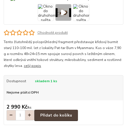
Ohodnotit produkt
Tento žlutohnědý poloprůhledný fragment představuje křídový burmit
starý 110–100 mil. let z lokality Pat-tar Bum v Myanmaru. Kus o váze 7,90
g a rozměru 48×24×15 mm spojuje surový povrch s leštěným oknem,
které odkrývá vnitřní tokové struktury, mikrobubliny, sediment a rostlinné
zbytky lesa.
celý popis
Dostupnost
skladem 1 ks
Nejsme plátci DPH
2 990 Kč
/
ks
Přidat do košíku