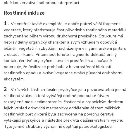
plně konzervativní odbornou interpretaci.
Rostlinné inkluze
1
-
Ve vnitřní stavbě exempláře je dobře patrný větší fragment
vegetace, který představuje část původního rostlinného materiálu
zachyceného během výronu druhohorní pryskyřice. Struktura má
nepravidelný organický charakter a svým vzhledem odpovídá
běžným vegetačním zbytkům nacházeným v myanmarském jantaru
z oblasti Hkamti. Přítomnost tohoto fragmentu dokládá přímý
kontakt čerstvé pryskyřice s lesním prostředím a současně
potvrzuje, že fosilizace probíhala v bezprostřední blízkosti
rostlinného opadu a aktivní vegetace tvořící původní druhohorní
ekosystém.
2
-
V různých částech fosilní pryskyřice jsou pozorovatelná jemná
rostlinná vlákna, která vytvářejí drobné podlouhlé útvary
rozptýlené mezi sedimentárními částicemi a organickým detritem.
Jejich vzhled odpovídá mechanicky odděleným částem měkkých
rostlinných pletiv, která byla zachycena na povrchu čerstvě
vytékající pryskyřice a následně překryta dalšími vrstvami výronu.
Tyto jemné struktury významně doplňují paleoekologickou