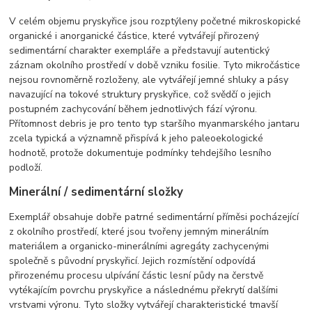
V celém objemu pryskyřice jsou rozptýleny početné mikroskopické
organické i anorganické částice, které vytvářejí přirozený
sedimentární charakter exempláře a představují autentický
záznam okolního prostředí v době vzniku fosilie. Tyto mikročástice
nejsou rovnoměrně rozloženy, ale vytvářejí jemné shluky a pásy
navazující na tokové struktury pryskyřice, což svědčí o jejich
postupném zachycování během jednotlivých fází výronu.
Přítomnost debris je pro tento typ staršího myanmarského jantaru
zcela typická a významně přispívá k jeho paleoekologické
hodnotě, protože dokumentuje podmínky tehdejšího lesního
podloží.
Minerální / sedimentární složky
Exemplář obsahuje dobře patrné sedimentární příměsi pocházející
z okolního prostředí, které jsou tvořeny jemným minerálním
materiálem a organicko-minerálními agregáty zachycenými
společně s původní pryskyřicí. Jejich rozmístění odpovídá
přirozenému procesu ulpívání částic lesní půdy na čerstvě
vytékajícím povrchu pryskyřice a následnému překrytí dalšími
vrstvami výronu. Tyto složky vytvářejí charakteristické tmavší