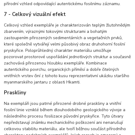
přírodní vzhled odpovídající autentickému fosilnímu záznamu.
7 - Celkový vizuální efekt
Celkový vzhled exempláře je charakterizován teplým žlutohnědým
zbarvením, výraznými tokovými strukturami a bohatým
zastoupením přirozených sedimentárních a vegetačních prvků,
které společně vytvářejí velmi působivý obraz druhohorní fosilní
pryskyřice. Poloprůhledný charakter materiálu umožňuje
pozorovat prostorové uspořádání jednotlivých struktur a současně
zachovává přirozenou hloubku exempláře. Kombinace
autentického povrchu, organických příměsí a dobře čitelných
vnitřních vrstev činí z tohoto kusu reprezentativní ukázku staršího
myanmarského jantaru z oblasti Hkamti.
Praskliny
Na exempláři jsou patrné přirozené drobné praskliny a vnitřní
fosilní linie vzniklé během dlouhodobého geologického vývoje a
následného procesu fosilizace původní pryskyřice. Tyto útvary
nepředstavují známku mechanického poškození ani nenarušují
celkovou stabilitu materiálu, ale tvoří běžnou součást přírodního