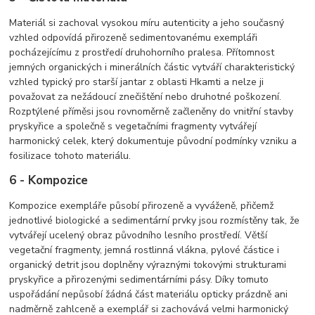
Materiál si zachoval vysokou míru autenticity a jeho současný
vzhled odpovídá přirozeně sedimentovanému exempláři
pocházejícímu z prostředí druhohorního pralesa. Přítomnost
jemných organických i minerálních částic vytváří charakteristický
vzhled typický pro starší jantar z oblasti Hkamti a nelze ji
považovat za nežádoucí znečištění nebo druhotné poškození.
Rozptýlené příměsi jsou rovnoměrně začleněny do vnitřní stavby
pryskyřice a společně s vegetačními fragmenty vytvářejí
harmonický celek, který dokumentuje původní podmínky vzniku a
fosilizace tohoto materiálu.
6 - Kompozice
Kompozice exempláře působí přirozeně a vyváženě, přičemž
jednotlivé biologické a sedimentární prvky jsou rozmístěny tak, že
vytvářejí ucelený obraz původního lesního prostředí. Větší
vegetační fragmenty, jemná rostlinná vlákna, pylové částice i
organický detrit jsou doplněny výraznými tokovými strukturami
pryskyřice a přirozenými sedimentárními pásy. Díky tomuto
uspořádání nepůsobí žádná část materiálu opticky prázdně ani
nadměrně zahlceně a exemplář si zachovává velmi harmonický