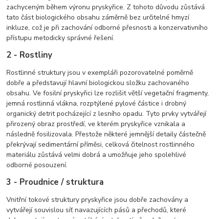
zachyceným během výronu pryskyřice. Z tohoto důvodu zůstává
tato část biologického obsahu záměrně bez určitelné hmyzí
inkluze, což je při zachování odborné přesnosti a konzervativního
přístupu metodicky správné řešení.
2 - Rostliny
Rostlinné struktury jsou v exempláři pozorovatelné poměrně
dobře a představují hlavní biologickou složku zachovaného
obsahu. Ve fosilní pryskyřici lze rozlišit větší vegetační fragmenty,
jemná rostlinná vlákna, rozptýlené pylové částice i drobný
organický detrit pocházející z lesního opadu. Tyto prvky vytvářejí
přirozený obraz prostředí, ve kterém pryskyřice vznikala a
následně fosilizovala. Přestože některé jemnější detaily částečně
překrývají sedimentární příměsi, celková čitelnost rostlinného
materiálu zůstává velmi dobrá a umožňuje jeho spolehlivé
odborné posouzení.
3 - Proudnice / struktura
Vnitřní tokové struktury pryskyřice jsou dobře zachovány a
vytvářejí souvislou síť navazujících pásů a přechodů, které