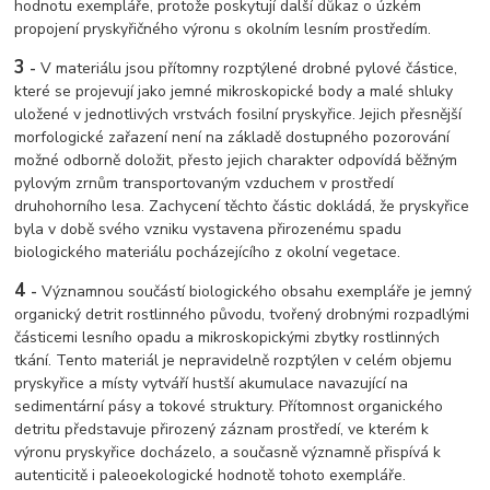
hodnotu exempláře, protože poskytují další důkaz o úzkém
propojení pryskyřičného výronu s okolním lesním prostředím.
3
-
V materiálu jsou přítomny rozptýlené drobné pylové částice,
které se projevují jako jemné mikroskopické body a malé shluky
uložené v jednotlivých vrstvách fosilní pryskyřice. Jejich přesnější
morfologické zařazení není na základě dostupného pozorování
možné odborně doložit, přesto jejich charakter odpovídá běžným
pylovým zrnům transportovaným vzduchem v prostředí
druhohorního lesa. Zachycení těchto částic dokládá, že pryskyřice
byla v době svého vzniku vystavena přirozenému spadu
biologického materiálu pocházejícího z okolní vegetace.
4
-
Významnou součástí biologického obsahu exempláře je jemný
organický detrit rostlinného původu, tvořený drobnými rozpadlými
částicemi lesního opadu a mikroskopickými zbytky rostlinných
tkání. Tento materiál je nepravidelně rozptýlen v celém objemu
pryskyřice a místy vytváří hustší akumulace navazující na
sedimentární pásy a tokové struktury. Přítomnost organického
detritu představuje přirozený záznam prostředí, ve kterém k
výronu pryskyřice docházelo, a současně významně přispívá k
autenticitě i paleoekologické hodnotě tohoto exempláře.