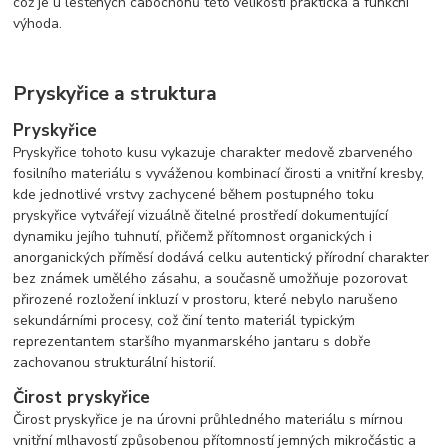
což je u leštěných cabochonů této velikosti praktická a funkční
výhoda.
Pryskyřice a struktura
Pryskyřice
Pryskyřice tohoto kusu vykazuje charakter medově zbarveného
fosilního materiálu s vyváženou kombinací čirosti a vnitřní kresby,
kde jednotlivé vrstvy zachycené během postupného toku
pryskyřice vytvářejí vizuálně čitelné prostředí dokumentující
dynamiku jejího tuhnutí, přičemž přítomnost organických i
anorganických příměsí dodává celku autentický přírodní charakter
bez známek umělého zásahu, a současně umožňuje pozorovat
přirozené rozložení inkluzí v prostoru, které nebylo narušeno
sekundárními procesy, což činí tento materiál typickým
reprezentantem staršího myanmarského jantaru s dobře
zachovanou strukturální historií.
Čirost pryskyřice
Čirost pryskyřice je na úrovni průhledného materiálu s mírnou
vnitřní mlhavostí způsobenou přítomností jemných mikročástic a