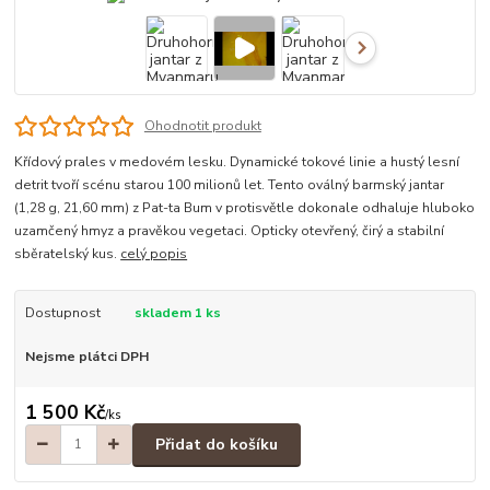
Ohodnotit produkt
Křídový prales v medovém lesku. Dynamické tokové linie a hustý lesní
detrit tvoří scénu starou 100 milionů let. Tento oválný barmský jantar
(1,28 g, 21,60 mm) z Pat-ta Bum v protisvětle dokonale odhaluje hluboko
uzamčený hmyz a pravěkou vegetaci. Opticky otevřený, čirý a stabilní
sběratelský kus.
celý popis
Dostupnost
skladem 1 ks
Nejsme plátci DPH
1 500 Kč
/
ks
Přidat do košíku