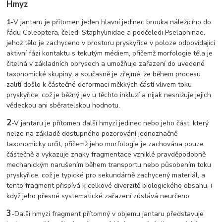
Hmyz
1-
V jantaru je přítomen jeden hlavní jedinec brouka náležícího do
řádu Coleoptera, čeledi Staphylinidae a podčeledi Pselaphinae,
jehož tělo je zachyceno v prostoru pryskyřice v poloze odpovídající
aktivní fázi kontaktu s tekutým médiem, přičemž morfologie těla je
čitelná v základních obrysech a umožňuje zařazení do uvedené
taxonomické skupiny, a současně je zřejmé, že během procesu
zalití došlo k částečné deformaci měkkých částí vlivem toku
pryskyřice, což je běžný jev u těchto inkluzí a nijak nesnižuje jejich
vědeckou ani sběratelskou hodnotu.
2
-
V jantaru je přítomen další hmyzí jedinec nebo jeho část, který
nelze na základě dostupného pozorování jednoznačně
taxonomicky určit, přičemž jeho morfologie je zachována pouze
částečně a vykazuje znaky fragmentace vzniklé pravděpodobně
mechanickým narušením během transportu nebo působením toku
pryskyřice, což je typické pro sekundárně zachycený materiál, a
tento fragment přispívá k celkové diverzitě biologického obsahu, i
když jeho přesné systematické zařazení zůstává neurčeno.
3
-
Další hmyzí fragment přítomný v objemu jantaru představuje