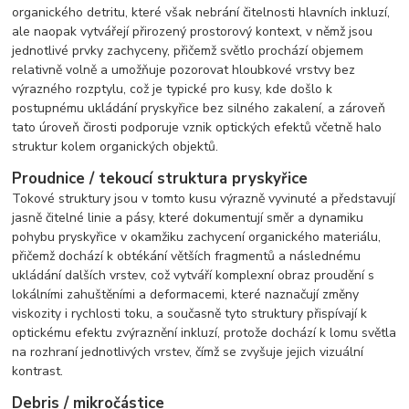
organického detritu, které však nebrání čitelnosti hlavních inkluzí,
ale naopak vytvářejí přirozený prostorový kontext, v němž jsou
jednotlivé prvky zachyceny, přičemž světlo prochází objemem
relativně volně a umožňuje pozorovat hloubkové vrstvy bez
výrazného rozptylu, což je typické pro kusy, kde došlo k
postupnému ukládání pryskyřice bez silného zakalení, a zároveň
tato úroveň čirosti podporuje vznik optických efektů včetně halo
struktur kolem organických objektů.
Proudnice / tekoucí struktura pryskyřice
Tokové struktury jsou v tomto kusu výrazně vyvinuté a představují
jasně čitelné linie a pásy, které dokumentují směr a dynamiku
pohybu pryskyřice v okamžiku zachycení organického materiálu,
přičemž dochází k obtékání větších fragmentů a následnému
ukládání dalších vrstev, což vytváří komplexní obraz proudění s
lokálními zahuštěními a deformacemi, které naznačují změny
viskozity i rychlosti toku, a současně tyto struktury přispívají k
optickému efektu zvýraznění inkluzí, protože dochází k lomu světla
na rozhraní jednotlivých vrstev, čímž se zvyšuje jejich vizuální
kontrast.
Debris / mikročástice