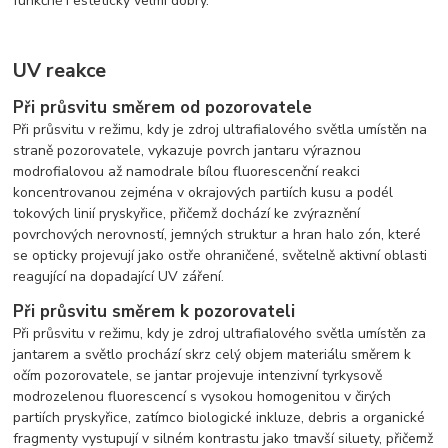
funkčně i esteticky velmi dobrý.
UV reakce
Při průsvitu směrem od pozorovatele
Při průsvitu v režimu, kdy je zdroj ultrafialového světla umístěn na
straně pozorovatele, vykazuje povrch jantaru výraznou
modrofialovou až namodrale bílou fluorescenční reakci
koncentrovanou zejména v okrajových partiích kusu a podél
tokových linií pryskyřice, přičemž dochází ke zvýraznění
povrchových nerovností, jemných struktur a hran halo zón, které
se opticky projevují jako ostře ohraničené, světelně aktivní oblasti
reagující na dopadající UV záření.
Při průsvitu směrem k pozorovateli
Při průsvitu v režimu, kdy je zdroj ultrafialového světla umístěn za
jantarem a světlo prochází skrz celý objem materiálu směrem k
očím pozorovatele, se jantar projevuje intenzivní tyrkysově
modrozelenou fluorescencí s vysokou homogenitou v čirých
partiích pryskyřice, zatímco biologické inkluze, debris a organické
fragmenty vystupují v silném kontrastu jako tmavší siluety, přičemž