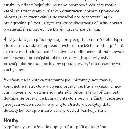
struktury připomínající chlupy nebo povrchové výrůstky rostlin,
které jsou zachyceny v různých orientacích v objemu pryskyřice,
přičemž jejich zachování je dostatečné pro rozpoznání jejich
biologického původu, a tyto struktury představují důležitý doklad
o vegetačním prostředí, ve kterém pryskyřice vznikla.
4
-
V jantaru jsou přítomny fragmenty vegetace neurčeného typu,
které mají charakter nepravidelných organických struktur, přičemž
jejich tvar a textura naznačují původ v rostlinném materiálu, avšak
bez možnosti přesnější identifikace, a tyto fragmenty byly
pravděpodobně transportovány spolu s pryskyřicí a následně v ní
zachyceny.
5
-
Dřevní nebo kůrové fragmenty jsou přítomny jako tmavší,
kompaktnější struktury v objemu pryskyřice, které vykazují znaky
lignifikovaného rostlinného materiálu, přičemž jejich přítomnost
dokládá, že pryskyřice byla v kontaktu s pevnými částmi vegetace,
jako jsou větve nebo kmeny, a tyto struktury poskytují další
důležitý kontext pro interpretaci prostředí vzniku jantaru.
Houby
Nepřítomny, protože z dostupných fotografií a optického