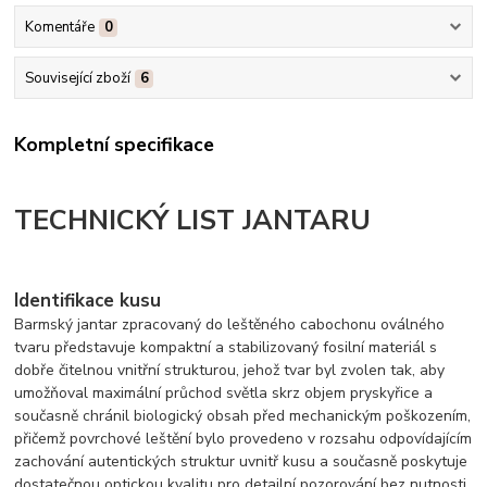
Komentáře
0
Související zboží
6
Kompletní specifikace
TECHNICKÝ LIST JANTARU
Identifikace kusu
Barmský jantar zpracovaný do leštěného cabochonu oválného
tvaru představuje kompaktní a stabilizovaný fosilní materiál s
dobře čitelnou vnitřní strukturou, jehož tvar byl zvolen tak, aby
umožňoval maximální průchod světla skrz objem pryskyřice a
současně chránil biologický obsah před mechanickým poškozením,
přičemž povrchové leštění bylo provedeno v rozsahu odpovídajícím
zachování autentických struktur uvnitř kusu a současně poskytuje
dostatečnou optickou kvalitu pro detailní pozorování bez nutnosti