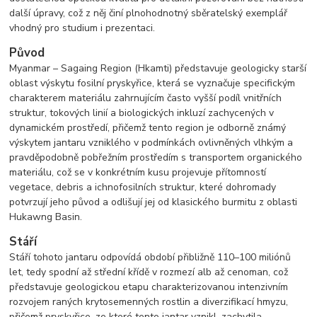
další úpravy, což z něj činí plnohodnotný sběratelský exemplář
vhodný pro studium i prezentaci.
Původ
Myanmar – Sagaing Region (Hkamti) představuje geologicky starší
oblast výskytu fosilní pryskyřice, která se vyznačuje specifickým
charakterem materiálu zahrnujícím často vyšší podíl vnitřních
struktur, tokových linií a biologických inkluzí zachycených v
dynamickém prostředí, přičemž tento region je odborně známý
výskytem jantaru vzniklého v podmínkách ovlivněných vlhkým a
pravděpodobně pobřežním prostředím s transportem organického
materiálu, což se v konkrétním kusu projevuje přítomností
vegetace, debris a ichnofosilních struktur, které dohromady
potvrzují jeho původ a odlišují jej od klasického burmitu z oblasti
Hukawng Basin.
Stáří
Stáří tohoto jantaru odpovídá období přibližně 110–100 miliónů
let, tedy spodní až střední křídě v rozmezí alb až cenoman, což
představuje geologickou etapu charakterizovanou intenzivním
rozvojem raných krytosemenných rostlin a diverzifikací hmyzu,
přičemž pryskyřice, ze které tento jantar vznikl, zachytila