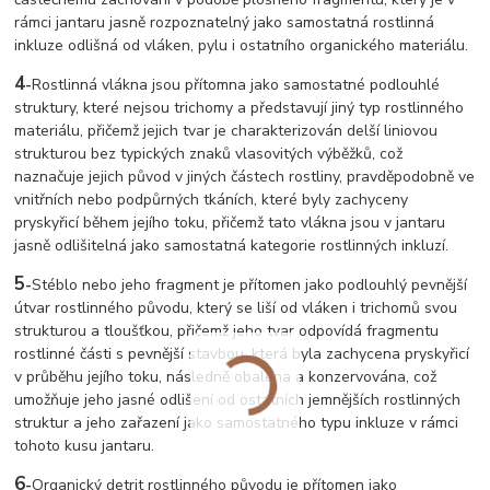
rámci jantaru jasně rozpoznatelný jako samostatná rostlinná
inkluze odlišná od vláken, pylu i ostatního organického materiálu.
4
-
Rostlinná vlákna jsou přítomna jako samostatné podlouhlé
struktury, které nejsou trichomy a představují jiný typ rostlinného
materiálu, přičemž jejich tvar je charakterizován delší liniovou
strukturou bez typických znaků vlasovitých výběžků, což
naznačuje jejich původ v jiných částech rostliny, pravděpodobně ve
vnitřních nebo podpůrných tkáních, které byly zachyceny
pryskyřicí během jejího toku, přičemž tato vlákna jsou v jantaru
jasně odlišitelná jako samostatná kategorie rostlinných inkluzí.
5
-
Stéblo nebo jeho fragment je přítomen jako podlouhlý pevnější
útvar rostlinného původu, který se liší od vláken i trichomů svou
strukturou a tloušťkou, přičemž jeho tvar odpovídá fragmentu
rostlinné části s pevnější stavbou, která byla zachycena pryskyřicí
v průběhu jejího toku, následně obalena a konzervována, což
umožňuje jeho jasné odlišení od ostatních jemnějších rostlinných
struktur a jeho zařazení jako samostatného typu inkluze v rámci
tohoto kusu jantaru.
6
-
Organický detrit rostlinného původu je přítomen jako