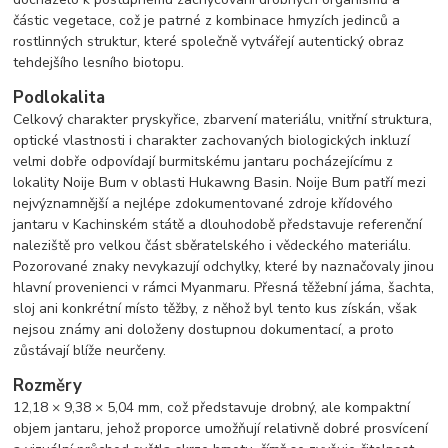
částic vegetace, což je patrné z kombinace hmyzích jedinců a
rostlinných struktur, které společně vytvářejí autentický obraz
tehdejšího lesního biotopu.
Podlokalita
Celkový charakter pryskyřice, zbarvení materiálu, vnitřní struktura,
optické vlastnosti i charakter zachovaných biologických inkluzí
velmi dobře odpovídají burmitskému jantaru pocházejícímu z
lokality Noije Bum v oblasti Hukawng Basin. Noije Bum patří mezi
nejvýznamnější a nejlépe zdokumentované zdroje křídového
jantaru v Kachinském státě a dlouhodobě představuje referenční
naleziště pro velkou část sběratelského i vědeckého materiálu.
Pozorované znaky nevykazují odchylky, které by naznačovaly jinou
hlavní provenienci v rámci Myanmaru. Přesná těžební jáma, šachta,
sloj ani konkrétní místo těžby, z něhož byl tento kus získán, však
nejsou známy ani doloženy dostupnou dokumentací, a proto
zůstávají blíže neurčeny.
Rozměry
12,18 × 9,38 × 5,04 mm, což představuje drobný, ale kompaktní
objem jantaru, jehož proporce umožňují relativně dobré prosvícení