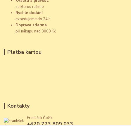
Kvalita a pravost,
za kterou ručíme
Rychlé dodání
expedujeme do 24 h
Doprava zdarma
při nákupu nad 3000 Kč
Platba kartou
Kontakty
František Čožík
+420 723 809 033
(Po - Ne, 12 - 22 hod.)