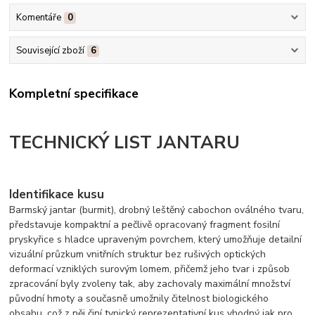
Komentáře
0
Související zboží
6
Kompletní specifikace
TECHNICKÝ LIST JANTARU
Identifikace kusu
Barmský jantar (burmit), drobný leštěný cabochon oválného tvaru,
představuje kompaktní a pečlivě opracovaný fragment fosilní
pryskyřice s hladce upraveným povrchem, který umožňuje detailní
vizuální průzkum vnitřních struktur bez rušivých optických
deformací vzniklých surovým lomem, přičemž jeho tvar i způsob
zpracování byly zvoleny tak, aby zachovaly maximální množství
původní hmoty a současně umožnily čitelnost biologického
obsahu, což z něj činí typický reprezentativní kus vhodný jak pro