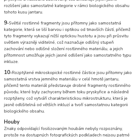
rozlišení jako samostatné kategorie v rámci biologického obsahu
tohoto kusu jantaru.
9
-
Světlé rostlinné fragmenty jsou přítomny jako samostatná
kategorie, která se liší barvou i optikou od tmavších částí, přičemž
tyto fragmenty vykazují nižší optickou hustotu a jsou při průsvitu
světlem výrazněji viditelné, což naznačuje odlišný stupeň
zachování nebo odlišné složení rostlinného materiálu, a jejich
přítomnost umožňuje jejich jasné odlišení jako samostatného typu
inkluze.
10
-
Rozptýlené mikroskopické rostlinné částice jsou přítomny jako
samostatná vrstva jemného materiálu v celé hmotě jantaru,
přičemž tento materiál představuje drobné fragmenty rostlinného
původu, které byly zachyceny během toku pryskyřice a následně
rozptýleny, což vytváří charakteristickou mikrostrukturu, která je
jasně odlišitelná od větších inkluzí a tvoří samostatnou kategorii
biologického obsahu.
Houby
Znaky odpovídající fosilizovaným houbám nebyly rozpoznány,
protože na dostupných fotografických podkladech nejsou patrné