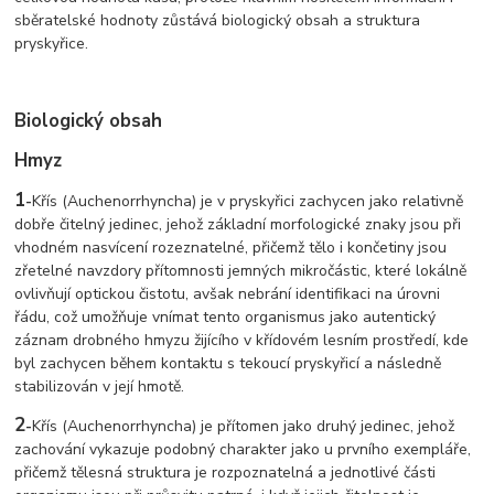
sběratelské hodnoty zůstává biologický obsah a struktura
pryskyřice.
Biologický obsah
Hmyz
1
-
Křís (Auchenorrhyncha) je v pryskyřici zachycen jako relativně
dobře čitelný jedinec, jehož základní morfologické znaky jsou při
vhodném nasvícení rozeznatelné, přičemž tělo i končetiny jsou
zřetelné navzdory přítomnosti jemných mikročástic, které lokálně
ovlivňují optickou čistotu, avšak nebrání identifikaci na úrovni
řádu, což umožňuje vnímat tento organismus jako autentický
záznam drobného hmyzu žijícího v křídovém lesním prostředí, kde
byl zachycen během kontaktu s tekoucí pryskyřicí a následně
stabilizován v její hmotě.
2
-
Křís (Auchenorrhyncha) je přítomen jako druhý jedinec, jehož
zachování vykazuje podobný charakter jako u prvního exempláře,
přičemž tělesná struktura je rozpoznatelná a jednotlivé části