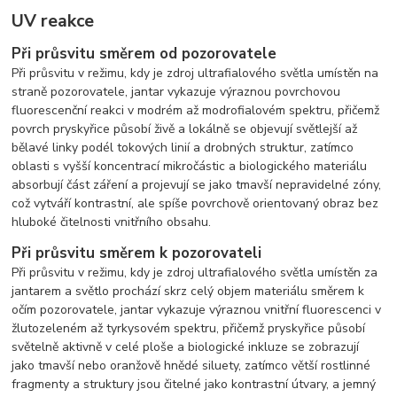
UV reakce
Při průsvitu směrem od pozorovatele
Při průsvitu v režimu, kdy je zdroj ultrafialového světla umístěn na
straně pozorovatele, jantar vykazuje výraznou povrchovou
fluorescenční reakci v modrém až modrofialovém spektru, přičemž
povrch pryskyřice působí živě a lokálně se objevují světlejší až
bělavé linky podél tokových linií a drobných struktur, zatímco
oblasti s vyšší koncentrací mikročástic a biologického materiálu
absorbují část záření a projevují se jako tmavší nepravidelné zóny,
což vytváří kontrastní, ale spíše povrchově orientovaný obraz bez
hluboké čitelnosti vnitřního obsahu.
Při průsvitu směrem k pozorovateli
Při průsvitu v režimu, kdy je zdroj ultrafialového světla umístěn za
jantarem a světlo prochází skrz celý objem materiálu směrem k
očím pozorovatele, jantar vykazuje výraznou vnitřní fluorescenci v
žlutozeleném až tyrkysovém spektru, přičemž pryskyřice působí
světelně aktivně v celé ploše a biologické inkluze se zobrazují
jako tmavší nebo oranžově hnědé siluety, zatímco větší rostlinné
fragmenty a struktury jsou čitelné jako kontrastní útvary, a jemný