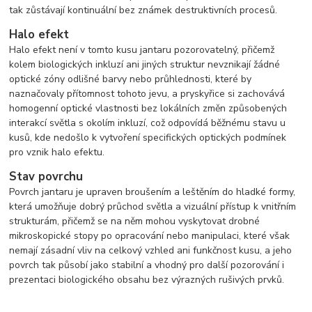
tak zůstávají kontinuální bez známek destruktivních procesů.
Halo efekt
Halo efekt není v tomto kusu jantaru pozorovatelný, přičemž
kolem biologických inkluzí ani jiných struktur nevznikají žádné
optické zóny odlišné barvy nebo průhlednosti, které by
naznačovaly přítomnost tohoto jevu, a pryskyřice si zachovává
homogenní optické vlastnosti bez lokálních změn způsobených
interakcí světla s okolím inkluzí, což odpovídá běžnému stavu u
kusů, kde nedošlo k vytvoření specifických optických podmínek
pro vznik halo efektu.
Stav povrchu
Povrch jantaru je upraven broušením a leštěním do hladké formy,
která umožňuje dobrý průchod světla a vizuální přístup k vnitřním
strukturám, přičemž se na něm mohou vyskytovat drobné
mikroskopické stopy po opracování nebo manipulaci, které však
nemají zásadní vliv na celkový vzhled ani funkčnost kusu, a jeho
povrch tak působí jako stabilní a vhodný pro další pozorování i
prezentaci biologického obsahu bez výrazných rušivých prvků.