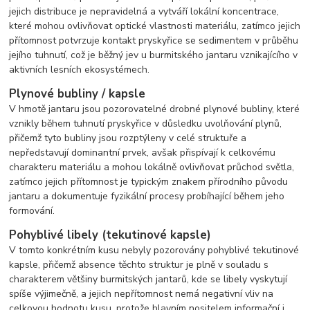
jejich distribuce je nepravidelná a vytváří lokální koncentrace,
které mohou ovlivňovat optické vlastnosti materiálu, zatímco jejich
přítomnost potvrzuje kontakt pryskyřice se sedimentem v průběhu
jejího tuhnutí, což je běžný jev u burmitského jantaru vznikajícího v
aktivních lesních ekosystémech.
Plynové bubliny / kapsle
V hmotě jantaru jsou pozorovatelné drobné plynové bubliny, které
vznikly během tuhnutí pryskyřice v důsledku uvolňování plynů,
přičemž tyto bubliny jsou rozptýleny v celé struktuře a
nepředstavují dominantní prvek, avšak přispívají k celkovému
charakteru materiálu a mohou lokálně ovlivňovat průchod světla,
zatímco jejich přítomnost je typickým znakem přírodního původu
jantaru a dokumentuje fyzikální procesy probíhající během jeho
formování.
Pohyblivé libely (tekutinové kapsle)
V tomto konkrétním kusu nebyly pozorovány pohyblivé tekutinové
kapsle, přičemž absence těchto struktur je plně v souladu s
charakterem většiny burmitských jantarů, kde se libely vyskytují
spíše výjimečně, a jejich nepřítomnost nemá negativní vliv na
celkovou hodnotu kusu, protože hlavním nositelem informační i