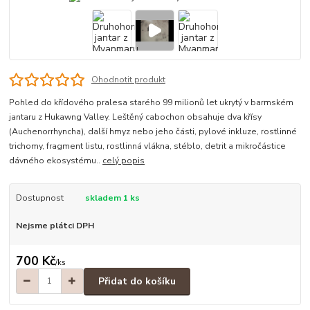
Ohodnotit produkt
Pohled do křídového pralesa starého 99 milionů let ukrytý v barmském
jantaru z Hukawng Valley. Leštěný cabochon obsahuje dva křísy
(Auchenorrhyncha), další hmyz nebo jeho části, pylové inkluze, rostlinné
trichomy, fragment listu, rostlinná vlákna, stéblo, detrit a mikročástice
dávného ekosystému..
celý popis
Dostupnost
skladem 1 ks
Nejsme plátci DPH
700 Kč
/
ks
Přidat do košíku