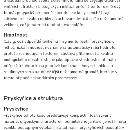
a vizuální průchod světla skrze hmotu, čímž se zvyšuje čitelnost
vnitřních struktur i biologických inkluzí, přičemž tento rozměrový
formát je typický pro menší sběratelské kusy, u nichž hraje
klíčovou roli kvalita optiky a zachování detailů spíše než samotná
velikost, což je patrné i u tohoto exempláře.
Hmotnost
0,33 g, což odpovídá lehkému fragmentu fosilní pryskyřice, u
něhož nízká hmotnost neznamená automaticky nižší hodnotu,
protože rozhodujícím faktorem zůstává přítomnost a kvalita
biologického obsahu, stejně jako optické vlastnosti materiálu,
přičemž u tohoto kusu je právě kombinace hmyzích inkluzí a
rostlinných struktur důležitější než samotná gramáž, která je v
tomto případě sekundárním parametrem.
Pryskyřice a struktura
Pryskyřice
Pryskyřice tohoto kusu představuje kompaktní fosilizovaný
materiál s typickým charakterem burmitského jantaru, jehož hmota
vznikla postupným vytékáním a tuhnutím pryskyřičných exudátů v