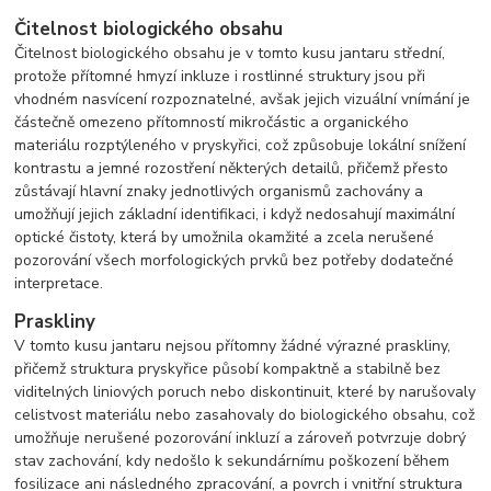
Čitelnost biologického obsahu
Čitelnost biologického obsahu je v tomto kusu jantaru střední,
protože přítomné hmyzí inkluze i rostlinné struktury jsou při
vhodném nasvícení rozpoznatelné, avšak jejich vizuální vnímání je
částečně omezeno přítomností mikročástic a organického
materiálu rozptýleného v pryskyřici, což způsobuje lokální snížení
kontrastu a jemné rozostření některých detailů, přičemž přesto
zůstávají hlavní znaky jednotlivých organismů zachovány a
umožňují jejich základní identifikaci, i když nedosahují maximální
optické čistoty, která by umožnila okamžité a zcela nerušené
pozorování všech morfologických prvků bez potřeby dodatečné
interpretace.
Praskliny
V tomto kusu jantaru nejsou přítomny žádné výrazné praskliny,
přičemž struktura pryskyřice působí kompaktně a stabilně bez
viditelných liniových poruch nebo diskontinuit, které by narušovaly
celistvost materiálu nebo zasahovaly do biologického obsahu, což
umožňuje nerušené pozorování inkluzí a zároveň potvrzuje dobrý
stav zachování, kdy nedošlo k sekundárnímu poškození během
fosilizace ani následného zpracování, a povrch i vnitřní struktura