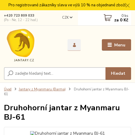
Pro registrované zákazníky sleva ve výši 10 % na objednané zboží.
0
ks
+420 723 809 033
CZK
za
0 Kč
(Po - Ne, 12 - 22 hod.)
Menu
Hledat
Úvod
Jantary z Myanmaru (Barma)
Druhohorní jantar z Myanmaru BJ-
61
Druhohorní jantar z Myanmaru
BJ-61