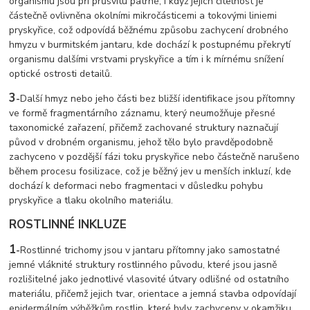
organismu jsou při průsvitu patrné, i když jejich čitelnost je
částečně ovlivněna okolními mikročásticemi a tokovými liniemi
pryskyřice, což odpovídá běžnému způsobu zachycení drobného
hmyzu v burmitském jantaru, kde dochází k postupnému překrytí
organismu dalšími vrstvami pryskyřice a tím i k mírnému snížení
optické ostrosti detailů.
3
-
Další hmyz nebo jeho části bez bližší identifikace jsou přítomny
ve formě fragmentárního záznamu, který neumožňuje přesné
taxonomické zařazení, přičemž zachované struktury naznačují
původ v drobném organismu, jehož tělo bylo pravděpodobně
zachyceno v pozdější fázi toku pryskyřice nebo částečně narušeno
během procesu fosilizace, což je běžný jev u menších inkluzí, kde
dochází k deformaci nebo fragmentaci v důsledku pohybu
pryskyřice a tlaku okolního materiálu.
ROSTLINNÉ INKLUZE
1
-
Rostlinné trichomy jsou v jantaru přítomny jako samostatné
jemné vláknité struktury rostlinného původu, které jsou jasně
rozlišitelné jako jednotlivé vlasovité útvary odlišné od ostatního
materiálu, přičemž jejich tvar, orientace a jemná stavba odpovídají
epidermálním výběžkům rostlin, které byly zachyceny v okamžiku