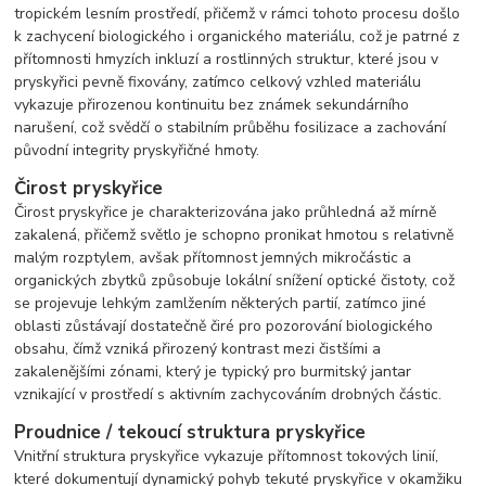
tropickém lesním prostředí, přičemž v rámci tohoto procesu došlo
k zachycení biologického i organického materiálu, což je patrné z
přítomnosti hmyzích inkluzí a rostlinných struktur, které jsou v
pryskyřici pevně fixovány, zatímco celkový vzhled materiálu
vykazuje přirozenou kontinuitu bez známek sekundárního
narušení, což svědčí o stabilním průběhu fosilizace a zachování
původní integrity pryskyřičné hmoty.
Čirost pryskyřice
Čirost pryskyřice je charakterizována jako průhledná až mírně
zakalená, přičemž světlo je schopno pronikat hmotou s relativně
malým rozptylem, avšak přítomnost jemných mikročástic a
organických zbytků způsobuje lokální snížení optické čistoty, což
se projevuje lehkým zamlžením některých partií, zatímco jiné
oblasti zůstávají dostatečně čiré pro pozorování biologického
obsahu, čímž vzniká přirozený kontrast mezi čistšími a
zakalenějšími zónami, který je typický pro burmitský jantar
vznikající v prostředí s aktivním zachycováním drobných částic.
Proudnice / tekoucí struktura pryskyřice
Vnitřní struktura pryskyřice vykazuje přítomnost tokových linií,
které dokumentují dynamický pohyb tekuté pryskyřice v okamžiku