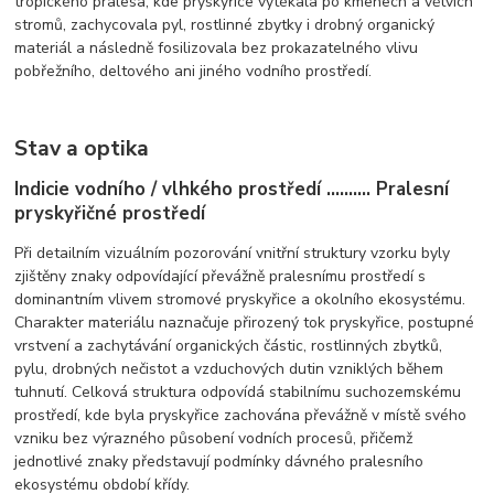
tropického pralesa, kde pryskyřice vytékala po kmenech a větvích
stromů, zachycovala pyl, rostlinné zbytky i drobný organický
materiál a následně fosilizovala bez prokazatelného vlivu
pobřežního, deltového ani jiného vodního prostředí.
Stav a optika
Indicie vodního / vlhkého prostředí .......... Pralesní
pryskyřičné prostředí
Při detailním vizuálním pozorování vnitřní struktury vzorku byly
zjištěny znaky odpovídající převážně pralesnímu prostředí s
dominantním vlivem stromové pryskyřice a okolního ekosystému.
Charakter materiálu naznačuje přirozený tok pryskyřice, postupné
vrstvení a zachytávání organických částic, rostlinných zbytků,
pylu, drobných nečistot a vzduchových dutin vzniklých během
tuhnutí. Celková struktura odpovídá stabilnímu suchozemskému
prostředí, kde byla pryskyřice zachována převážně v místě svého
vzniku bez výrazného působení vodních procesů, přičemž
jednotlivé znaky představují podmínky dávného pralesního
ekosystému období křídy.