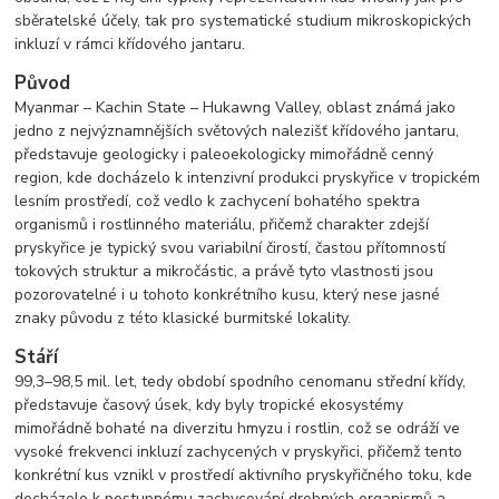
sběratelské účely, tak pro systematické studium mikroskopických
inkluzí v rámci křídového jantaru.
Původ
Myanmar – Kachin State – Hukawng Valley, oblast známá jako
jedno z nejvýznamnějších světových nalezišť křídového jantaru,
představuje geologicky i paleoekologicky mimořádně cenný
region, kde docházelo k intenzivní produkci pryskyřice v tropickém
lesním prostředí, což vedlo k zachycení bohatého spektra
organismů i rostlinného materiálu, přičemž charakter zdejší
pryskyřice je typický svou variabilní čirostí, častou přítomností
tokových struktur a mikročástic, a právě tyto vlastnosti jsou
pozorovatelné i u tohoto konkrétního kusu, který nese jasné
znaky původu z této klasické burmitské lokality.
Stáří
99,3–98,5 mil. let, tedy období spodního cenomanu střední křídy,
představuje časový úsek, kdy byly tropické ekosystémy
mimořádně bohaté na diverzitu hmyzu i rostlin, což se odráží ve
vysoké frekvenci inkluzí zachycených v pryskyřici, přičemž tento
konkrétní kus vznikl v prostředí aktivního pryskyřičného toku, kde
docházelo k postupnému zachycování drobných organismů a