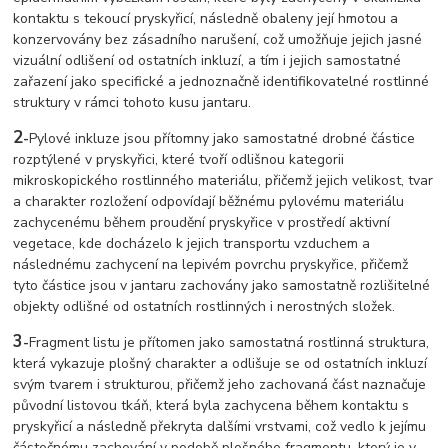
kontaktu s tekoucí pryskyřicí, následně obaleny její hmotou a
konzervovány bez zásadního narušení, což umožňuje jejich jasné
vizuální odlišení od ostatních inkluzí, a tím i jejich samostatné
zařazení jako specifické a jednoznačně identifikovatelné rostlinné
struktury v rámci tohoto kusu jantaru.
2
-
Pylové inkluze jsou přítomny jako samostatné drobné částice
rozptýlené v pryskyřici, které tvoří odlišnou kategorii
mikroskopického rostlinného materiálu, přičemž jejich velikost, tvar
a charakter rozložení odpovídají běžnému pylovému materiálu
zachycenému během proudění pryskyřice v prostředí aktivní
vegetace, kde docházelo k jejich transportu vzduchem a
následnému zachycení na lepivém povrchu pryskyřice, přičemž
tyto částice jsou v jantaru zachovány jako samostatně rozlišitelné
objekty odlišné od ostatních rostlinných i nerostných složek.
3
-
Fragment listu je přítomen jako samostatná rostlinná struktura,
která vykazuje plošný charakter a odlišuje se od ostatních inkluzí
svým tvarem i strukturou, přičemž jeho zachovaná část naznačuje
původní listovou tkáň, která byla zachycena během kontaktu s
pryskyřicí a následně překryta dalšími vrstvami, což vedlo k jejímu
částečnému zachování v podobě plošného fragmentu, který je v