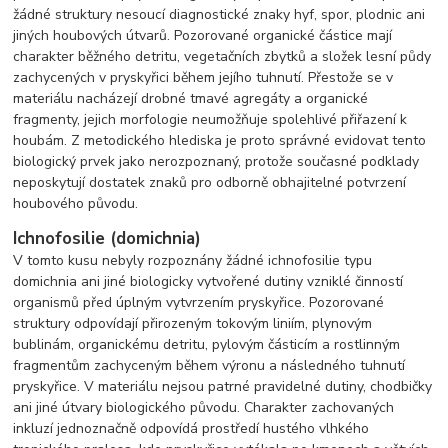
žádné struktury nesoucí diagnostické znaky hyf, spor, plodnic ani
jiných houbových útvarů. Pozorované organické částice mají
charakter běžného detritu, vegetačních zbytků a složek lesní půdy
zachycených v pryskyřici během jejího tuhnutí. Přestože se v
materiálu nacházejí drobné tmavé agregáty a organické
fragmenty, jejich morfologie neumožňuje spolehlivé přiřazení k
houbám. Z metodického hlediska je proto správné evidovat tento
biologický prvek jako nerozpoznaný, protože současné podklady
neposkytují dostatek znaků pro odborně obhajitelné potvrzení
houbového původu.
Ichnofosilie (domichnia)
V tomto kusu nebyly rozpoznány žádné ichnofosilie typu
domichnia ani jiné biologicky vytvořené dutiny vzniklé činností
organismů před úplným vytvrzením pryskyřice. Pozorované
struktury odpovídají přirozeným tokovým liniím, plynovým
bublinám, organickému detritu, pylovým částicím a rostlinným
fragmentům zachyceným během výronu a následného tuhnutí
pryskyřice. V materiálu nejsou patrné pravidelné dutiny, chodbičky
ani jiné útvary biologického původu. Charakter zachovaných
inkluzí jednoznačně odpovídá prostředí hustého vlhkého