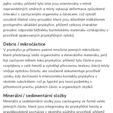
jejího vzniku, přičemž tyto linie jsou orientovány v mírně
nepravidelných směrech a místy vykazují deformace způsobené
interakcí s zachycenými organismy a částicemi, což vytváří
vizuálně čitelné zóny proudění, které jsou důležitým indikátorem
postupného ukládání pryskyřice, přičemž celkový charakter
proudnic odpovídá běžnému burmitskému materiálu vznikajícímu v
prostředí opakovaných pryskyřičných výtoků.
Debris / mikročástice
V pryskyřici je přítomno patrné množství jemných mikročástic,
které představují směs organického a minerálního materiálu, jenž
byl zachycen během toku pryskyřice, přičemž tyto částice jsou
rozptýleny v celé hmotě a vytvářejí přirozenou texturu, která místy
snižuje optickou čistotu, ale současně dokumentuje prostředí
vzniku, kdy docházelo k intenzivnímu kontaktu pryskyřice s
okolním substrátem, což je typické pro lesní podmínky s
přítomností prachu, půdních částic a organických zbytků.
Minerální / sedimentární složky
Minerální a sedimentární složky jsou zastoupeny ve formě velmi
jemných částic, které jsou integrovány do pryskyřičné hmoty a
pravděpodobně pocházejí z okolního půdního prostředí, přičemž