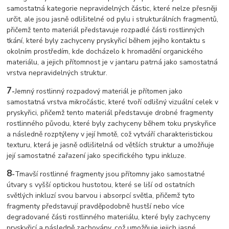
samostatná kategorie nepravidelných částic, které nelze přesněji
určit, ale jsou jasně odlišitelné od pylu i strukturálních fragmentů,
přičemž tento materiál představuje rozpadlé části rostlinných
tkání, které byly zachyceny pryskyřicí během jejího kontaktu s
okolním prostředím, kde docházelo k hromadění organického
materiálu, a jejich přítomnost je v jantaru patrná jako samostatná
vrstva nepravidelných struktur.
7
-
Jemný rostlinný rozpadový materiál je přítomen jako
samostatná vrstva mikročástic, které tvoří odlišný vizuální celek v
pryskyřici, přičemž tento materiál představuje drobné fragmenty
rostlinného původu, které byly zachyceny během toku pryskyřice
a následně rozptýleny v její hmotě, což vytváří charakteristickou
texturu, která je jasně odlišitelná od větších struktur a umožňuje
její samostatné zařazení jako specifického typu inkluze.
8
-
Tmavší rostlinné fragmenty jsou přítomny jako samostatné
útvary s vyšší optickou hustotou, které se liší od ostatních
světlých inkluzí svou barvou i absorpcí světla, přičemž tyto
fragmenty představují pravděpodobně hustší nebo více
degradované části rostlinného materiálu, které byly zachyceny
pryskyřicí a následně zachovány, což umožňuje jejich jasné