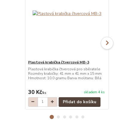
Plastová krabička čtvercová MB-3
Plastová kr
Plastová krabička čtvercová pro sběratele
Plastová kra
Rozměry krabičky: 41 mm x 41 mm x 15 mm
Rozměry kra
Hmotnost: 10.0 gramu Barva molitanu: Bílá
Hmotnost: 10
30 Kč
30 Kč
skladem 4 ks
/
ks
/
ks
Přidat do košíku