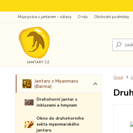
Moje práce s jantarem – nálezy
O nás
Obchodní podmínky
Úvod
J
Jantary z Myanmaru
(Barma)
Druh
Druhohorní jantar s
inkluzemi a hmyzem
Okno do druhohorního
světa myanmarského
jantaru