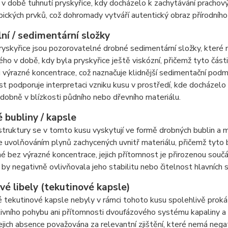
 v době tuhnutí pryskyřice, kdy docházelo k zachytávání prachový
ických prvků, což dohromady vytváří autentický obraz přírodního 
ní / sedimentární složky
ryskyřice jsou pozorovatelné drobné sedimentární složky, které 
ho v době, kdy byla pryskyřice ještě viskózní, přičemž tyto část
i výrazné koncentrace, což naznačuje klidnější sedimentační podm
t podporuje interpretaci vzniku kusu v prostředí, kde docházelo 
obně v blízkosti půdního nebo dřevního materiálu.
 bubliny / kapsle
truktury se v tomto kusu vyskytují ve formě drobných bublin a mi
e uvolňováním plynů zachycených uvnitř materiálu, přičemž tyto b
é bez výrazné koncentrace, jejich přítomnost je přirozenou součást
ž by negativně ovlivňovala jeho stabilitu nebo čitelnost hlavních s
vé libely (tekutinové kapsle)
 tekutinové kapsle nebyly v rámci tohoto kusu spolehlivě proká
ivního pohybu ani přítomnosti dvoufázového systému kapaliny a pl
jejich absence považována za relevantní zjištění, které nemá neg