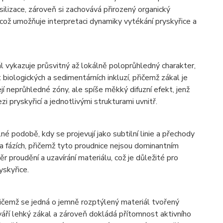
ilizace, zároveň si zachovává přirozený organický
 což umožňuje interpretaci dynamiky vytékání pryskyřice a
ál vykazuje průsvitný až lokálně poloprůhledný charakter,
t biologických a sedimentárních inkluzí, přičemž zákal je
í neprůhledné zóny, ale spíše měkký difuzní efekt, jenž
pryskyřicí a jednotlivými strukturami uvnitř.
é podobě, kdy se projevují jako subtilní linie a přechody
ka fázích, přičemž tyto proudnice nejsou dominantním
r proudění a uzavírání materiálu, což je důležité pro
yskyřice.
řičemž se jedná o jemně rozptýlený materiál tvořený
váří lehký zákal a zároveň dokládá přítomnost aktivního