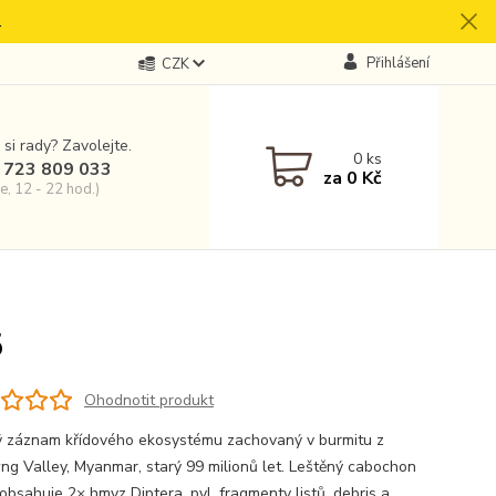
.
Přihlášení
CZK
 si rady? Zavolejte.
0
ks
 723 809 033
za
0 Kč
e, 12 - 22 hod.)
5
Ohodnotit produkt
 záznam křídového ekosystému zachovaný v burmitu z
g Valley, Myanmar, starý 99 milionů let. Leštěný cabochon
obsahuje 2× hmyz Diptera, pyl, fragmenty listů, debris a