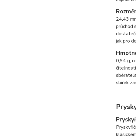
Rozmě
24,43 mm
průchod s
dostatečn
jak pro d
Hmotn
0,94 g, c
čitelnost
sběratels
sbírek z
Prysky
Pryskyř
Pryskyřič
klasickém