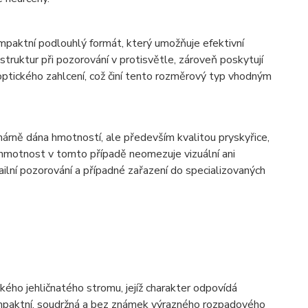
aktní podlouhlý formát, který umožňuje efektivní
 struktur při pozorování v protisvětle, zároveň poskytují
optického zahlcení, což činí tento rozměrový typ vhodným
márně dána hmotností, ale především kvalitou pryskyřice,
ká hmotnost v tomto případě neomezuje vizuální ani
ilní pozorování a případné zařazení do specializovaných
kého jehličnatého stromu, jejíž charakter odpovídá
kompaktní, soudržná a bez známek výrazného rozpadového