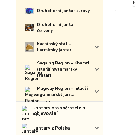
Druhohorní jantar surový
Druhohorní jantar
červený
Kachinský stát –
burmitský jantar
Sagaing Region – Khamti
(starší myanmarský
jantar)
Magway Region – mladší
myanmarský jantar
Jantary pro sběratele a
objevování
Jantary z Polska