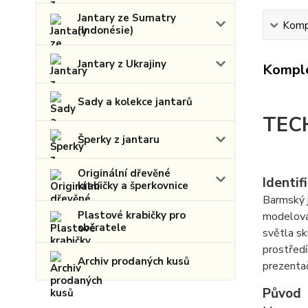
Jantary ze Sumatry
Kompl
(Indonésie)
Jantary z Ukrajiny
Komple
Sady a kolekce jantarů
TEC
Šperky z jantaru
Originální dřevěné
Identif
krabičky a šperkovnice
Barmský j
Plastové krabičky pro
modelovan
sběratele
světla sk
prostředí
Archiv prodaných kusů
prezentač
Původ