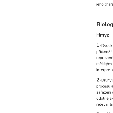
jeho char
Biolog
Hmyz
1
-
Dvoukř
přičemž t
reprezent
měkkých t
interpret
2
-
Druhý 
procesu a
zařazení 
odolnější
relevantn