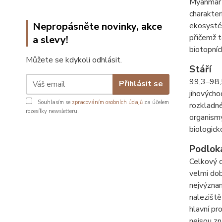
Myanmar (
charakter
Nepropásněte novinky, akce
ekosystém
přičemž t
a slevy!
biotopní
Můžete se kdykoli odhlásit.
Stáří
99,3–98,5
Přihlásit se
jihovýcho
Souhlasím se
zpracováním osobních údajů
za účelem
rozkladné
rozesílky newsletteru.
organismy
biologicko
Podlok
Celkový c
velmi dob
nejvýznam
naleziště
hlavní pr
nejsou zn