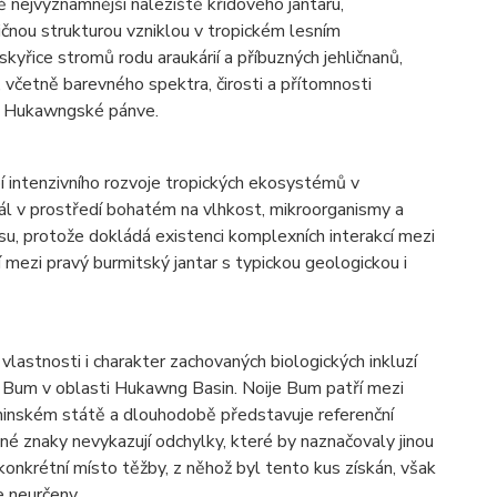
 nejvýznamnější naleziště křídového jantaru,
řičnou strukturou vzniklou v tropickém lesním
yřice stromů rodu araukárií a příbuzných jehličnanů,
 včetně barevného spektra, čirosti a přítomnosti
dí Hukawngské pánve.
bí intenzivního rozvoje tropických ekosystémů v
iál v prostředí bohatém na vlhkost, mikroorganismy a
su, protože dokládá existenci komplexních interakcí mezi
 mezi pravý burmitský jantar s typickou geologickou i
 vlastnosti i charakter zachovaných biologických inkluzí
e Bum v oblasti Hukawng Basin. Noije Bum patří mezi
hinském státě a dlouhodobě představuje referenční
é znaky nevykazují odchylky, které by naznačovaly jinou
 konkrétní místo těžby, z něhož byl tento kus získán, však
e neurčeny.