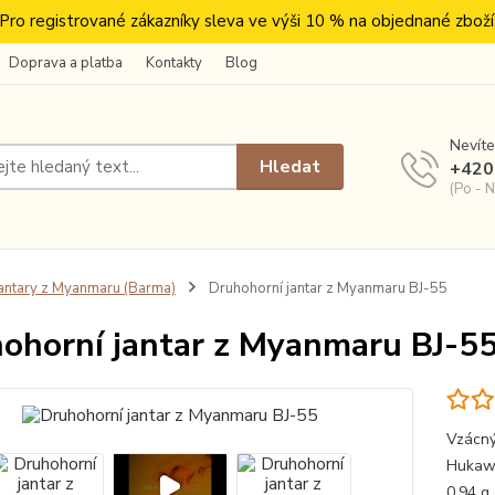
Pro registrované zákazníky sleva ve výši 10 % na objednané zboží
Doprava a platba
Kontakty
Blog
Nevíte
Hledat
+420
(Po - N
antary z Myanmaru (Barma)
Druhohorní jantar z Myanmaru BJ-55
ohorní jantar z Myanmaru BJ-5
Vzácný
Hukawn
0,94 g 