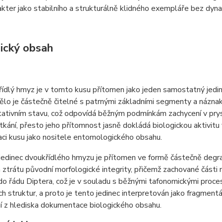
akter jako stabilního a strukturálně klidného exempláře bez dyn
ický obsah
ídlý hmyz je v tomto kusu přítomen jako jeden samostatný jedin
ělo je částečně čitelné s patrnými základními segmenty a názna
ativním stavu, což odpovídá běžným podmínkám zachycení v prysk
kání, přesto jeho přítomnost jasně dokládá biologickou aktivitu v
aci kusu jako nositele entomologického obsahu.
jedinec dvoukřídlého hmyzu je přítomen ve formě částečně deg
 ztrátu původní morfologické integrity, přičemž zachované části 
do řádu Diptera, což je v souladu s běžnými tafonomickými proces
ch struktur, a proto je tento jedinec interpretován jako fragment
í z hlediska dokumentace biologického obsahu.