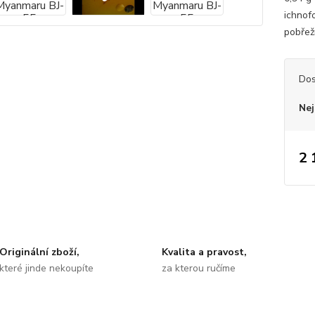
ichnof
pobřež
Dos
Nej
2 
Originální zboží,
Kvalita a pravost,
které jinde nekoupíte
za kterou ručíme