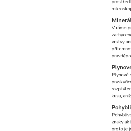
prostředí
mikroskop
Minerál
V rámci p
zachycené
vrstvy an
přítomnos
pravděpod
Plynové
Plynové s
pryskyřic
rozptýlen
kusu, ani
Pohybli
Pohyblivé
znaky akt
proto je 