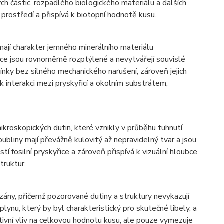
ch částic, rozpadlého biologického materiálu a dalších
prostředí a přispívá k biotopní hodnotě kusu.
mají charakter jemného minerálního materiálu
ice jsou rovnoměrně rozptýlené a nevytvářejí souvislé
ínky bez silného mechanického narušení, zároveň jejich
k interakci mezi pryskyřicí a okolním substrátem,
kroskopických dutin, které vznikly v průběhu tuhnutí
ubliny mají převážně kulovitý až nepravidelný tvar a jsou
í fosilní pryskyřice a zároveň přispívá k vizuální hloubce
truktur.
zány, přičemž pozorované dutiny a struktury nevykazují
ynu, který by byl charakteristický pro skutečné libely, a
ativní vliv na celkovou hodnotu kusu, ale pouze vymezuje