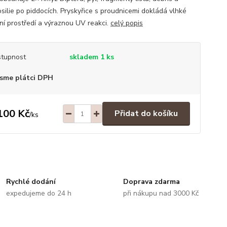
osilie po piddocích. Pryskyřice s proudnicemi dokládá vlhké
ní prostředí a výraznou UV reakci.
celý popis
tupnost
skladem 1 ks
sme plátci DPH
100 Kč
Přidat do košíku
/
ks
Rychlé dodání
Doprava zdarma
expedujeme do 24 h
při nákupu nad 3000 Kč