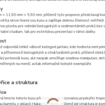
ry
 × 11,90 mm × 5,90 mm, přičemž tyto proporce představují komp
větla skrze hlavní osu kusu a zajišťuje dobrou čitelnost vnitřních
ou plochu pro vnímání biologických a sedimentárních prvků bez 
etailní studium, tak pro estetickou prezentaci v rámci sbírky.
ost
ož odpovídá lehké váhové kategorii jantaru, kde hodnota není pri
í a přítomností biologických a strukturálních prvků, přičemž níz
ký potenciál kusu, ale naopak umožňuje snadnou manipulaci, deta
aměřených na menší, avšak informačně bohaté exempláře.
řice a struktura
ice
ná hmota tohoto kusu představuje fosilizovanou pryskyřici tropic
u burmitu z oblasti Hukawng Valley, přičemž její struktura je 