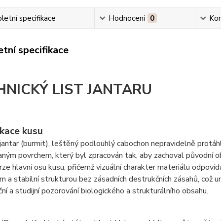
etní specifikace
Hodnocení
0
Ko
tní specifikace
HNICKÝ LIST JANTARU
ikace kusu
antar (burmit), leštěný podlouhlý cabochon nepravidelně protáh
ým povrchem, který byl zpracován tak, aby zachoval původní ob
rze hlavní osu kusu, přičemž vizuální charakter materiálu odpovídá 
m a stabilní strukturou bez zásadních destrukčních zásahů, což um
ní a studijní pozorování biologického a strukturálního obsahu.