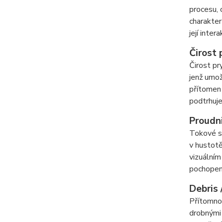
procesu, 
charakter
její inte
Čirost 
Čirost pr
jenž umož
přítomen 
podtrhuje
Proudni
Tokové st
v hustotě
vizuálním
pochopení
Debris 
Přítomnos
drobnými 