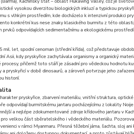
Barma), Kachinský stát – oblast Hukawng Valley, což je světově
istické vysokou diverzitou biologických inkluzí a typickou prysky
u s vlhkým prostředím, kde docházelo k intenzivní produkci prysk
ento konkrétní kus nese znaky klasického burmitu z této oblasti,
ch prvků odpovídajících sedimentačnímu a ekologickému prostře
 mil. let, spodní cenoman (střední křída), což představuje obdo
dní Asii, kdy pryskyřice zachytávala organismy a organický mater
 procesy, přičemž toto stáří je zásadní pro vědeckou hodnotu ku
 a pryskyřicí v době dinosaurů, a zároveň potvrzuje jeho zařazení
u historií.
alita
harakter pryskyřice, zbarvení materiálu, vnitřní struktura, optické
ře odpovídají burmitskému jantaru pocházejícímu z lokality Noij
nější a nejlépe zdokumentované zdroje křídového jantaru v Kac
 pro velkou část sběratelského i vědeckého materiálu. Pozorovan
ovenienci v rámci Myanmaru. Přesná těžební jáma, šachta, sloj ani
ámy ani doloženy dostupnou dokumentací, a proto zůstávají blíž