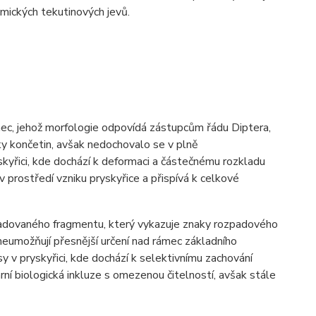
amických tekutinových jevů.
ec, jehož morfologie odpovídá zástupcům řádu Diptera,
ky končetin, avšak nedochovalo se v plně
yřici, kde dochází k deformaci a částečnému rozkladu
 prostředí vzniku pryskyřice a přispívá k celkové
radovaného fragmentu, který vykazuje znaky rozpadového
neumožňují přesnější určení nad rámec základního
y v pryskyřici, kde dochází k selektivnímu zachování
ární biologická inkluze s omezenou čitelností, avšak stále