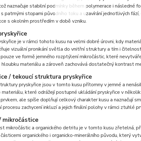
což naznačuje stabilní podmínky během polymerace i následné fos
 s patrnými stopami původního toku a uzavírání jednotlivých fází,
rakce s okolním prostředím v době vzniku.
pryskyřice
yskyřice je v rámci tohoto kusu na velmi dobré úrovni, kdy materi
ňuje vizuální pronikání světla do vnitřní struktury a tím i čitelnos
pouze ve formě jemného rozptýlení mikročástic, které nevytvářej
 hloubku materiálu a zároveň zachovává dostatečný kontrast mezi 
ce / tekoucí struktura pryskyřice
ruktury pryskyřice jsou v tomto kusu přítomny v jemné a nenásiln
 materiálu, které odrážejí postupné ukládání pryskyřice v několi
 prvkem, ale spíše doplňují celkový charakter kusu a naznačují smě
 procesu zachycení inkluzí a jejich finální polohy v rámci ztuhlé pr
/ mikročástice
t mikročástic a organického detritu je v tomto kusu zřetelná, p
částicemi organického i organicko-minerálního původu, který vyt