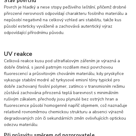
Stav povrchu
Povrch je hladký a nese stopy pečlivého leštění, přičemž drobné
přirozené nerovnosti odpovídají charakteru fosilního materiálu a
nepůsobí negativně na celkový vzhled ani stabilitu, takže kus
působí esteticky vyváženě a zachovává autentický výraz
odpovídající přírodnímu původu.
UV reakce
Celková reakce kusu pod ultrafialovým zářením je výrazná a
dobře čitelná, s jasně patrným rozdílem mezi povrchovou
fluorescencí a průsvitovým chováním materiálu, kdy pryskyřice
vykazuje stabilní modré až tyrkysové emisní tóny typické pro
dobře zachovaný fosilní polymer, zatímco v transmisním režimu
zůstává zachována přirozená teplá barevnost s minimálním
rušivým zákalem, přechody jsou plynulé bez ostrých hran a
fluorescence působí homogenně napříč objemem, což naznačuje
relativně rovnoměrnou chemickou strukturu a absenci výrazně
degradovaných zón či sekundárních změn ovlivňujících optickou
odezvu materiálu.
Při průsvitu směrem od pozorovatele