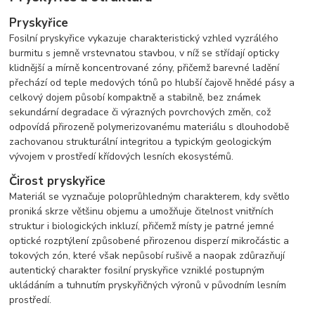
Pryskyřice
Fosilní pryskyřice vykazuje charakteristický vzhled vyzrálého
burmitu s jemně vrstevnatou stavbou, v níž se střídají opticky
klidnější a mírně koncentrované zóny, přičemž barevné ladění
přechází od teple medových tónů po hlubší čajově hnědé pásy a
celkový dojem působí kompaktně a stabilně, bez známek
sekundární degradace či výrazných povrchových změn, což
odpovídá přirozeně polymerizovanému materiálu s dlouhodobě
zachovanou strukturální integritou a typickým geologickým
vývojem v prostředí křídových lesních ekosystémů.
Čirost pryskyřice
Materiál se vyznačuje poloprůhledným charakterem, kdy světlo
proniká skrze většinu objemu a umožňuje čitelnost vnitřních
struktur i biologických inkluzí, přičemž místy je patrné jemné
optické rozptýlení způsobené přirozenou disperzí mikročástic a
tokových zón, které však nepůsobí rušivě a naopak zdůrazňují
autentický charakter fosilní pryskyřice vzniklé postupným
ukládáním a tuhnutím pryskyřičných výronů v původním lesním
prostředí.