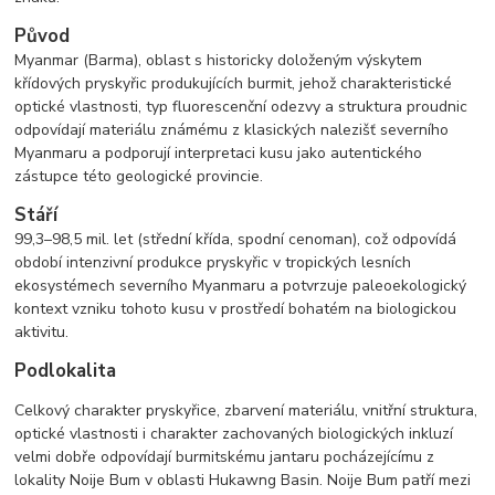
Původ
Myanmar (Barma), oblast s historicky doloženým výskytem
křídových pryskyřic produkujících burmit, jehož charakteristické
optické vlastnosti, typ fluorescenční odezvy a struktura proudnic
odpovídají materiálu známému z klasických nalezišť severního
Myanmaru a podporují interpretaci kusu jako autentického
zástupce této geologické provincie.
Stáří
99,3–98,5 mil. let (střední křída, spodní cenoman), což odpovídá
období intenzivní produkce pryskyřic v tropických lesních
ekosystémech severního Myanmaru a potvrzuje paleoekologický
kontext vzniku tohoto kusu v prostředí bohatém na biologickou
aktivitu.
Podlokalita
Celkový charakter pryskyřice, zbarvení materiálu, vnitřní struktura,
optické vlastnosti i charakter zachovaných biologických inkluzí
velmi dobře odpovídají burmitskému jantaru pocházejícímu z
lokality Noije Bum v oblasti Hukawng Basin. Noije Bum patří mezi