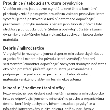
Proudnice / tekoucí struktura pryskyřice
V celém objemu jsou patrné plynulé tokové linie a laminární
přechody vzniklé postupným prouděním viskózní pryskyřice, které
vytvářejí jemné páskování a lokální deformace odpovídající
přirozenému pohybu materiálu během jeho tuhnutí, přičemž tyto
struktury jsou opticky dobře čitelné a poskytují důležitý záznam
dynamiky pryskyřičného toku v okamžiku zachycení biologického
materiálu.
Debris / mikročástice
V pryskyřici je rozptýlena jemná disperze mikroskopických částic
organického i minerálního původu, které vytvářejí přirozený
sedimentární charakter odpovídající zachycení drobných nečistot z
okolního prostředí, přičemž jejich hustota je rovnoměrná a
podporuje interpretaci kusu jako autentického přírodního
materiálu vzniklého v aktivním lesním ekosystému.
Minerální / sedimentární složky
Pozorovatelné jsou drobné sedimentární příměsi a mikroskopické
inkluze odpovídající jemnému minerálnímu prachu a organickému
detritu, které byly zachyceny během exsudace pryskyřice a
následně konzervovány v jejím objemu, aniž by narušovaly