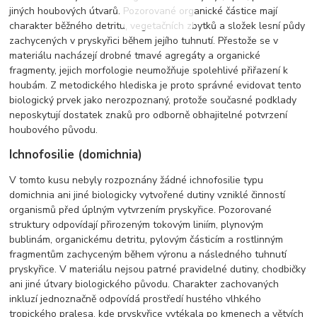
jiných houbových útvarů. Pozorované organické částice mají
charakter běžného detritu, vegetačních zbytků a složek lesní půdy
zachycených v pryskyřici během jejího tuhnutí. Přestože se v
materiálu nacházejí drobné tmavé agregáty a organické
fragmenty, jejich morfologie neumožňuje spolehlivé přiřazení k
houbám. Z metodického hlediska je proto správné evidovat tento
biologický prvek jako nerozpoznaný, protože současné podklady
neposkytují dostatek znaků pro odborně obhajitelné potvrzení
houbového původu.
Ichnofosilie (domichnia)
V tomto kusu nebyly rozpoznány žádné ichnofosilie typu
domichnia ani jiné biologicky vytvořené dutiny vzniklé činností
organismů před úplným vytvrzením pryskyřice. Pozorované
struktury odpovídají přirozeným tokovým liniím, plynovým
bublinám, organickému detritu, pylovým částicím a rostlinným
fragmentům zachyceným během výronu a následného tuhnutí
pryskyřice. V materiálu nejsou patrné pravidelné dutiny, chodbičky
ani jiné útvary biologického původu. Charakter zachovaných
inkluzí jednoznačně odpovídá prostředí hustého vlhkého
tropického pralesa, kde pryskyřice vytékala po kmenech a větvích