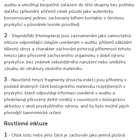
auditu a umožňují bezpečné zařazení do této skupiny bez potřeby
dalšího zpřesnění, přičemž celek působí jako autenticky
konzervovaný jedinec zachovaný během kontaktu s čerstvou
pryskyřicí v původním lesním prostředí.
2
- Stejnokřídlí (Homoptera) jsou zaznamenáni jako samostatná
inkluze odpovídající údajům uvedeným v auditu, přičemž základní
tělesný obrys a charakter zachování potvrzují přítomnost tohoto
hmyzu jako přirozeně zachyceného organismu v době výronu
pryskyřice, bez známek sekundárního narušení nebo umělého
zásahu do struktury okolního materiálu.
3
- Neurčené hmyzí fragmenty (Insecta indet.) jsou přítomny v
podobě drobných částí biologického materiálu rozptýlených v
pryskyřici, které odpovídají informaci uvedené v auditu a
představují přirozený detrit vzniklý v souvislosti s biologickou
aktivitou v okolí pryskyřičného výronu, aniž by bylo možné jejich
přesnější taxonomické určení.
Rostlinné inkluze
1
- Otisk listu nebo jeho části je zachován jako jemná plošná