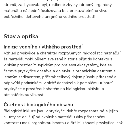
stromů, zachycovala pyl, rostlinné zbytky i drobný organický
materiál a následně fosilizovala bez prokazatelného vlivu
pobřežního, deltového ani jiného vodního prostředí.
Stav a optika
Indicie vodního / vlhkého prostředí
Vzhled pryskyřice a charakter rozptýlených mikročástic naznačují,
že materiál mohl během své rané historie přijít do kontaktu s
vlhkým prostředím typickým pro pralesní ekosystémy, kde se
čerstvá pryskyřice dostávala do styku s organickým detritem a
jemným sedimentem, přičemž celkový dojem působí přirozeně a
odpovídá podmínkám, v nichž docházelo k pomalému tuhnutí
pryskyřice v prostředí bohatém na biologickou aktivitu a
atmosférickou vlhkost.
Čitelnost biologického obsahu
Biologické inkluze jsou v pryskyřici dobře rozpoznatelné a jejich
siluety se odlišují od okolního materiálu díky přirozenému
kontrastu mezi organickou hmotou a čiršími zónami pryskyřice, což