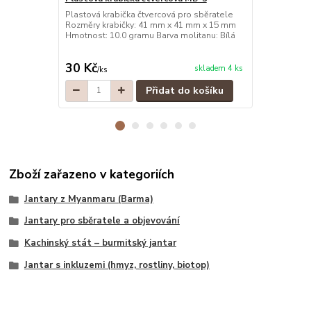
Plastová krabička čtvercová pro sběratele
Plastová kra
Rozměry krabičky: 41 mm x 41 mm x 15 mm
Rozměry kra
Hmotnost: 10.0 gramu Barva molitanu: Bílá
Hmotnost: 10
30 Kč
30 Kč
skladem 4 ks
/
ks
/
ks
Přidat do košíku
Zboží zařazeno v kategoriích
Jantary z Myanmaru (Barma)
Jantary pro sběratele a objevování
Kachinský stát – burmitský jantar
Jantar s inkluzemi (hmyz, rostliny, biotop)