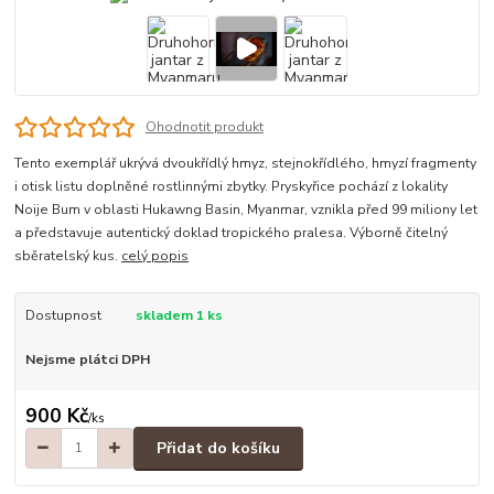
Ohodnotit produkt
Tento exemplář ukrývá dvoukřídlý hmyz, stejnokřídlého, hmyzí fragmenty
i otisk listu doplněné rostlinnými zbytky. Pryskyřice pochází z lokality
Noije Bum v oblasti Hukawng Basin, Myanmar, vznikla před 99 miliony let
a představuje autentický doklad tropického pralesa. Výborně čitelný
sběratelský kus.
celý popis
Dostupnost
skladem 1 ks
Nejsme plátci DPH
900 Kč
/
ks
Přidat do košíku