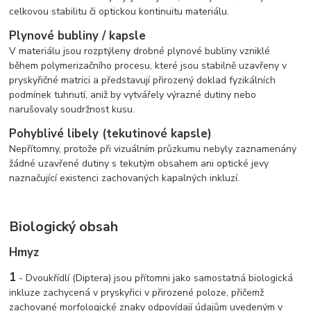
celkovou stabilitu či optickou kontinuitu materiálu.
Plynové bubliny / kapsle
V materiálu jsou rozptýleny drobné plynové bubliny vzniklé
během polymerizačního procesu, které jsou stabilně uzavřeny v
pryskyřičné matrici a představují přirozený doklad fyzikálních
podmínek tuhnutí, aniž by vytvářely výrazné dutiny nebo
narušovaly soudržnost kusu.
Pohyblivé libely (tekutinové kapsle)
Nepřítomny, protože při vizuálním průzkumu nebyly zaznamenány
žádné uzavřené dutiny s tekutým obsahem ani optické jevy
naznačující existenci zachovaných kapalných inkluzí.
Biologický obsah
Hmyz
1
- Dvoukřídlí (Diptera) jsou přítomni jako samostatná biologická
inkluze zachycená v pryskyřici v přirozené poloze, přičemž
zachované morfologické znaky odpovídají údajům uvedeným v