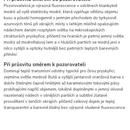
Pozorovatelná je výrazná fluorescence v odstínech blankytně
modré až sytě elektricky modré, která vyplňuje většinu objemu
kusu a působí homogenně s jemným přechodem do tyrkysově
azurových tónů při okrajích, místy s lehkým mléčně opalizujícím
nádechem daným rozptylem světla na mikroskopických
strukturách pryskyřice, přičemž na hranách je patrný jemný světle
modrý až modrofialový lem a v hlubších partiích se modrá jeví o
něco sytější a opticky hutnější bez patrných teplých barevných
příměsí.
Při průsvitu směrem k pozorovateli
Dominují teplé transmisní odstíny typické pro čirou pryskyřici,
zejména světle medově žlutá a sytější jantarově oranžová barva s
dobře čitelnými čajově hnědými až karamelovými tokovými pásy
probíhajícími napříč objemem, lokálně doplněnými o jemný olivově
nazelenalý nádech v silnějších partiích a subtilní zlatavé
prosvětlení v tenčích okrajích, přičemž celkový dojem je teplý,
transparentní a barevně klidný bez výrazné studené fluorescence.