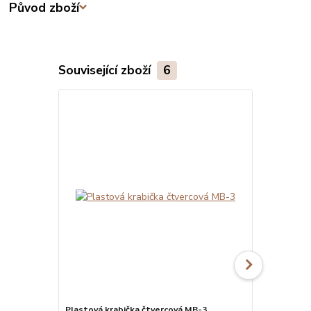
Původ zboží
Související zboží
6
Plastová krabička čtvercová MB-3
Plastová kr