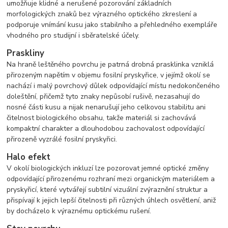
umožňuje klidné a nerušené pozorování základních
morfologických znaků bez výrazného optického zkreslení a
podporuje vnímání kusu jako stabilního a přehledného exempláře
vhodného pro studijní i sběratelské účely.
Praskliny
Na hraně leštěného povrchu je patrná drobná prasklinka vzniklá
přirozeným napětím v objemu fosilní pryskyřice, v jejímž okolí se
nachází i malý povrchový důlek odpovídající místu nedokončeného
doleštění, přičemž tyto znaky nepůsobí rušivě, nezasahují do
nosné části kusu a nijak nenarušují jeho celkovou stabilitu ani
čitelnost biologického obsahu, takže materiál si zachovává
kompaktní charakter a dlouhodobou zachovalost odpovídající
přirozeně vyzrálé fosilní pryskyřici.
Halo efekt
V okolí biologických inkluzí lze pozorovat jemné optické změny
odpovídající přirozenému rozhraní mezi organickým materiálem a
pryskyřicí, které vytvářejí subtilní vizuální zvýraznění struktur a
přispívají k jejich lepší čitelnosti při různých úhlech osvětlení, aniž
by docházelo k výraznému optickému rušení.