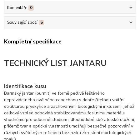
Komentáře
0
Související zboží
6
Kompletní specifikace
TECHNICKÝ LIST JANTARU
Identifikace kusu
Barmský jantar (burmit) ve formě pečlivě leštěného
nepravidelného oválného cabochonu s dobře čitelnou vnitřní
strukturou pryskyřice a zachovanými biologickými inkluzemi, jehož
celkový vzhled odpovídá stabilizovanému fosilnímu materiálu
vhodnému pro odborné studium i dlouhodobé sběratelské uložení,
přičemž tvar a optické vlastnosti umožňují bezpečné pozorování v
různých světelných režimech bez rizika zkreslení morfologických
znaků.