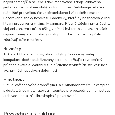
nejvýznamnější a nejlépe zdokumentované zdroje křídového
jantaru v Kachinském státě a dlouhodobě představuje referenční
naleziště pro velkou část sběratelského i vědeckého materiálu.
Pozorované znaky nevykazují odchylky, které by naznačovaly jinou
hlavní provenienci v rámci Myanmaru. Přesná těžební jáma, šachta,
sloj ani konkrétní místo těžby, z něhož byl tento kus získán, však
nejsou známy ani doloženy dostupnou dokumentací, a proto
zůstávají blíže neurčeny.
Rozměry
16.62 × 11.82 × 5.03 mm, přičemž tyto proporce vytvářejí
kompaktní, dobře stabilizovaný objem umožňující rovnoměrný
průchod světla a kvalitní vizuální čitelnost vnitřních struktur bez
významných optických deformací.
Hmotnost
0.75 g, což odpovídá drobnějšímu, ale plnohodnotnému exempláři
s dostatečnou materiálovou integritou pro bezpečnou manipulaci,
archivaci i detailní mikroskopické pozorování.
Pryskyřice a struktura