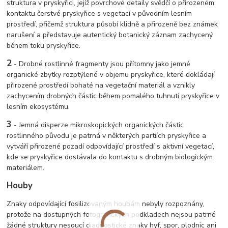
struktura v pryskyřici, jejíž povrchové detaily svědčí o přirozeném
kontaktu čerstvé pryskyřice s vegetací v původním lesním
prostředí, přičemž struktura působí klidně a přirozeně bez známek
narušení a představuje autentický botanický záznam zachycený
během toku pryskyřice.
2
- Drobné rostlinné fragmenty jsou přítomny jako jemné
organické zbytky rozptýlené v objemu pryskyřice, které dokládají
přirozené prostředí bohaté na vegetační materiál a vznikly
zachycením drobných částic během pomalého tuhnutí pryskyřice v
lesním ekosystému.
3
- Jemná disperze mikroskopických organických částic
rostlinného původu je patrná v některých partiích pryskyřice a
vytváří přirozené pozadí odpovídající prostředí s aktivní vegetací,
kde se pryskyřice dostávala do kontaktu s drobným biologickým
materiálem.
Houby
Znaky odpovídající fosilizovaným houbám nebyly rozpoznány,
protože na dostupných fotografických podkladech nejsou patrné
žádné struktury nesoucí diagnostické znaky hyf, spor, plodnic ani