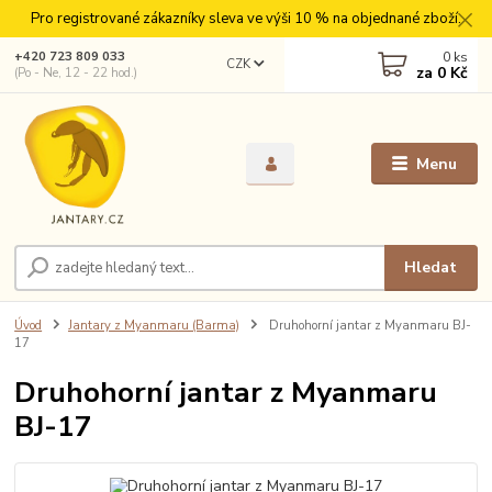
Pro registrované zákazníky sleva ve výši 10 % na objednané zboží.
0
ks
+420 723 809 033
CZK
za
0 Kč
(Po - Ne, 12 - 22 hod.)
Menu
Hledat
Úvod
Jantary z Myanmaru (Barma)
Druhohorní jantar z Myanmaru BJ-
17
Druhohorní jantar z Myanmaru
BJ-17