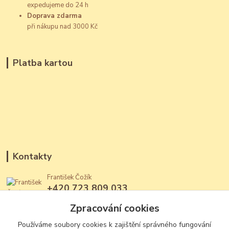
expedujeme do 24 h
Doprava zdarma
při nákupu nad 3000 Kč
Platba kartou
Kontakty
František Čožík
+420 723 809 033
(Po - Ne, 12 - 22 hod.)
Zpracování cookies
jantary@jantary.cz
Používáme soubory cookies k zajištění správného fungování