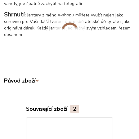
variety, jde špatně zachytit na fotografii.
Shrnutí
: Jantary z mého e-shopu můžete využít nejen jako
surovinu pro Vaši další tvorbu, či pro sběratelské účely, ale i jako
originální dárek. Každý jantar je jedinečný svým vzhledem, řezem,
obsahem.
Původ zboží
Související zboží
2