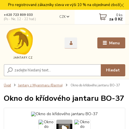
Pro registrované zákazníky sleva ve výši 10 % na objednané zboží.
0
ks
+420 723 809 033
CZK
za
0 Kč
(Po - Ne, 12 - 22 hod.)
Menu
Hledat
Úvod
Jantary z Myanmaru (Barma)
Okno do křídového jantaru BO-37
Okno do křídového jantaru BO-37