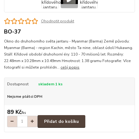
Ohodnotit produkt
BO-37
Okno do druhohorního světa jantaru - Myanmar (Barma) Země původu:
Myanmar (Barma) - region Kachin, město Ta-nine, oblast údolí Hukawng.
Stáří: Křídové období druhohorní éry: 110 - 70 milionů let. Rozměry:
22.48mm x 10.28mm x 10.49mm Hmotnost: 1.38 gramu Fotografie: Více
fotografií si můžete prohlédn...
celý popis
Dostupnost
skladem 1 ks
Nejsme plátci DPH
89 Kč
/
ks
Přidat do košíku