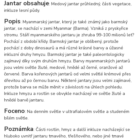
Jantar obsahuje
: Medový jantar průhledný, části vegetace,
inkluze lesní půdy.
Popis
: Myanmarský jantar, který je také známý jako barmský
jantar, se nachází v zemi Myanmar (Barma). Vzniká z pryskyřice
stromu. Stáří myanmarského jantaru je zhruba 99-100 milionů let?
Pochází z období křídy. Barmský jantar je oblíbený, protože
pochází z doby dinosaurů a má různé krásné barvy a úžasné
inkluzní druhy hmyzu. Barmský jantar je také paleontologicky
zajímavý díky svým druhům hmyzu. Barvy myanmarských jantarů
jsou velmi světle žluté, medové, hnědé až černé, oranžové až
červené. Barva kořenových jantarů od velmi světlé krémové přes
dřevitou až po černou barvu. Některé jantary jsou velmi zajímavé,
protože barva se může měnit v závislosti na úhlech pohledu.
Inkluze hmyzu a rostlin se obvykle nacházejí ve světle žluté a
hnědé barvě jantaru.
Foceno
: Na denním světle v ultrafialovém světle a studeném
bílém světle.
Poznámka
: Části rostlin, hmyz a další inkluze nacházející se
hluboko uvnitř jantaru tmavého, třešňového, nebo jiné tmavé