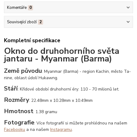
Komentáře
0
Související zboží
2
Kompletní specifikace
Okno do druhohorního světa
jantaru - Myanmar (Barma)
Země původu
: Myanmar (Barma) - region Kachin, město Ta-
nine, oblast údolí Hukawng.
Stáří
: Křídové období druhohorní éry: 110 - 70 milionů let.
Rozměry
: 22.48mm x 10.28mm x 10.49mm
Hmotnost
: 1.38 gramu
Fotografie
: Více fotografií si můžete prohlédnou na našem
Facebooku
a na našem
Instagramu
.