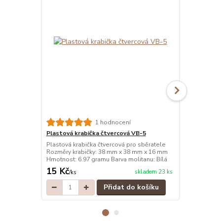
1 hodnocení
Plastová krabička čtvercová VB-5
Plastová kr
Plastová krabička čtvercová pro sběratele
Plastová kra
Rozměry krabičky: 38 mm x 38 mm x 16 mm
Rozměry kra
Hmotnost: 6.97 gramu Barva molitanu: Bílá
Hmotnost: 6.
15 Kč
15 Kč
skladem 23 ks
/
ks
/
ks
Přidat do košíku