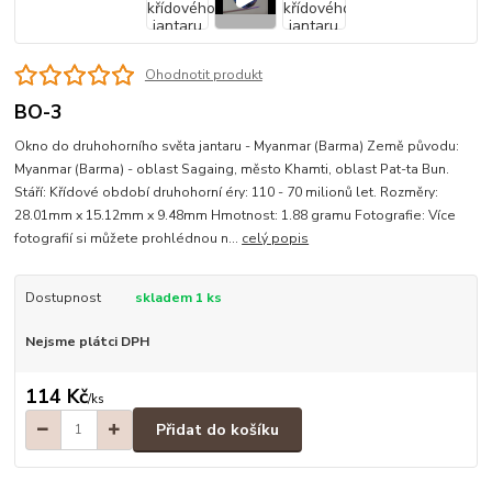
Ohodnotit produkt
BO-3
Okno do druhohorního světa jantaru - Myanmar (Barma) Země původu:
Myanmar (Barma) - oblast Sagaing, město Khamti, oblast Pat-ta Bun.
Stáří: Křídové období druhohorní éry: 110 - 70 milionů let. Rozměry:
28.01mm x 15.12mm x 9.48mm Hmotnost: 1.88 gramu Fotografie: Více
fotografií si můžete prohlédnou n...
celý popis
Dostupnost
skladem 1 ks
Nejsme plátci DPH
114 Kč
/
ks
Přidat do košíku