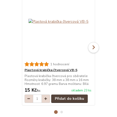
1 hodnocení
Plastová krabička čtvercová VB-5
Plastová kr
Plastová krabička čtvercová pro sběratele
Plastová kra
Rozměry krabičky: 38 mm x 38 mm x 16 mm
Rozměry kra
Hmotnost: 6.97 gramu Barva molitanu: Bílá
Hmotnost: 6.
15 Kč
15 Kč
skladem 23 ks
/
ks
/
ks
Přidat do košíku