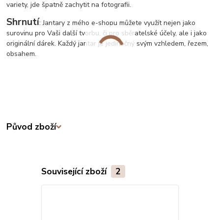
variety, jde špatně zachytit na fotografii.
Shrnutí
: Jantary z mého e-shopu můžete využít nejen jako
surovinu pro Vaši další tvorbu, či pro sběratelské účely, ale i jako
originální dárek. Každý jantar je jedinečný svým vzhledem, řezem,
obsahem.
Původ zboží
Související zboží
2