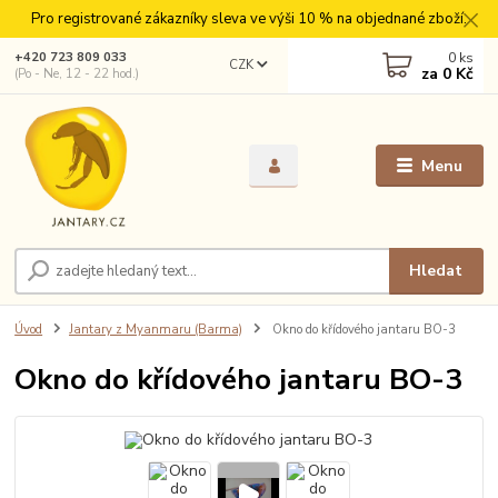
Pro registrované zákazníky sleva ve výši 10 % na objednané zboží.
0
ks
+420 723 809 033
CZK
za
0 Kč
(Po - Ne, 12 - 22 hod.)
Menu
Hledat
Úvod
Jantary z Myanmaru (Barma)
Okno do křídového jantaru BO-3
Okno do křídového jantaru BO-3