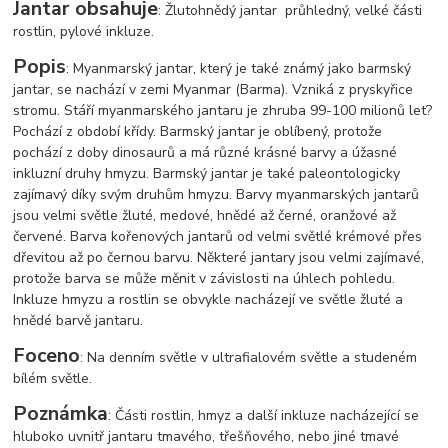
Jantar obsahuje
: Žlutohnědý jantar průhledný, velké části
rostlin, pylové inkluze.
Popis
: Myanmarský jantar, který je také známý jako barmský
jantar, se nachází v zemi Myanmar (Barma). Vzniká z pryskyřice
stromu. Stáří myanmarského jantaru je zhruba 99-100 milionů let?
Pochází z období křídy. Barmský jantar je oblíbený, protože
pochází z doby dinosaurů a má různé krásné barvy a úžasné
inkluzní druhy hmyzu. Barmský jantar je také paleontologicky
zajímavý díky svým druhům hmyzu. Barvy myanmarských jantarů
jsou velmi světle žluté, medové, hnědé až černé, oranžové až
červené. Barva kořenových jantarů od velmi světlé krémové přes
dřevitou až po černou barvu. Některé jantary jsou velmi zajímavé,
protože barva se může měnit v závislosti na úhlech pohledu.
Inkluze hmyzu a rostlin se obvykle nacházejí ve světle žluté a
hnědé barvě jantaru.
Foceno
: Na denním světle v ultrafialovém světle a studeném
bílém světle.
Poznámka
: Části rostlin, hmyz a další inkluze nacházející se
hluboko uvnitř jantaru tmavého, třešňového, nebo jiné tmavé