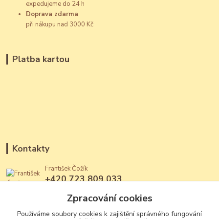
expedujeme do 24 h
Doprava zdarma
při nákupu nad 3000 Kč
Platba kartou
Kontakty
František Čožík
+420 723 809 033
(Po - Ne, 12 - 22 hod.)
Zpracování cookies
jantary@jantary.cz
Používáme soubory cookies k zajištění správného fungování