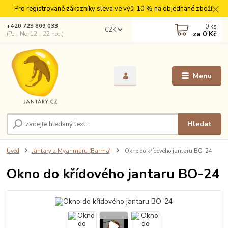
Pro registrované zákazníky sleva ve výši 10 % na objednané zboží.
0
ks
+420 723 809 033
CZK
za
0 Kč
(Po - Ne, 12 - 22 hod.)
Menu
Hledat
Úvod
Jantary z Myanmaru (Barma)
Okno do křídového jantaru BO-24
Okno do křídového jantaru BO-24