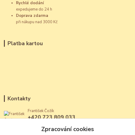
Rychlé dodání
expedujeme do 24 h
Doprava zdarma
při nákupu nad 3000 Kč
Platba kartou
Kontakty
František Čožík
+420 723 809 033
(Po - Ne, 12 - 22 hod.)
Zpracování cookies
jantary@jantary.cz