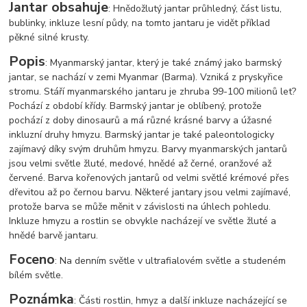
Jantar obsahuje
: Hnědožlutý jantar průhledný, část listu,
bublinky, inkluze lesní půdy, na tomto jantaru je vidět příklad
pěkné silné krusty.
Popis
: Myanmarský jantar, který je také známý jako barmský
jantar, se nachází v zemi Myanmar (Barma). Vzniká z pryskyřice
stromu. Stáří myanmarského jantaru je zhruba 99-100 milionů let?
Pochází z období křídy. Barmský jantar je oblíbený, protože
pochází z doby dinosaurů a má různé krásné barvy a úžasné
inkluzní druhy hmyzu. Barmský jantar je také paleontologicky
zajímavý díky svým druhům hmyzu. Barvy myanmarských jantarů
jsou velmi světle žluté, medové, hnědé až černé, oranžové až
červené. Barva kořenových jantarů od velmi světlé krémové přes
dřevitou až po černou barvu. Některé jantary jsou velmi zajímavé,
protože barva se může měnit v závislosti na úhlech pohledu.
Inkluze hmyzu a rostlin se obvykle nacházejí ve světle žluté a
hnědé barvě jantaru.
Foceno
: Na denním světle v ultrafialovém světle a studeném
bílém světle.
Poznámka
: Části rostlin, hmyz a další inkluze nacházející se