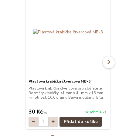
Plastová krabička čtvercová MB-3
Plastová kr
Plastová krabička čtvercová pro sběratele
Plastová kra
Rozměry krabičky: 41 mm x 41 mm x 15 mm
Rozměry kra
Hmotnost: 10.0 gramu Barva molitanu: Bílá
Hmotnost: 10
30 Kč
30 Kč
skladem 4 ks
/
ks
/
ks
Přidat do košíku