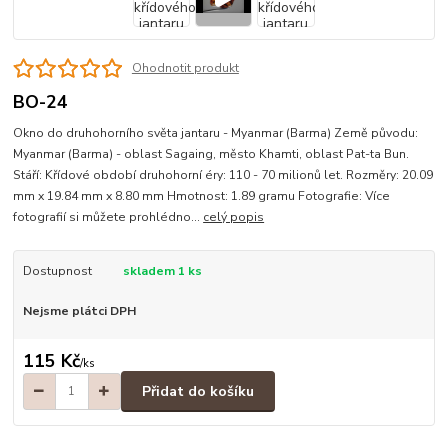
Ohodnotit produkt
BO-24
Okno do druhohorního světa jantaru - Myanmar (Barma) Země původu:
Myanmar (Barma) - oblast Sagaing, město Khamti, oblast Pat-ta Bun.
Stáří: Křídové období druhohorní éry: 110 - 70 milionů let. Rozměry: 20.09
mm x 19.84 mm x 8.80 mm Hmotnost: 1.89 gramu Fotografie: Více
fotografií si můžete prohlédno...
celý popis
Dostupnost
skladem 1 ks
Nejsme plátci DPH
115 Kč
/
ks
Přidat do košíku