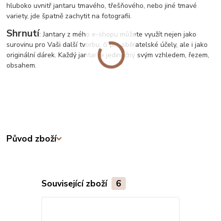
hluboko uvnitř jantaru tmavého, třešňového, nebo jiné tmavé
variety, jde špatně zachytit na fotografii.
Shrnutí
: Jantary z mého e-shopu můžete využít nejen jako
surovinu pro Vaši další tvorbu, či pro sběratelské účely, ale i jako
originální dárek. Každý jantar je jedinečný svým vzhledem, řezem,
obsahem.
Původ zboží
Související zboží
6