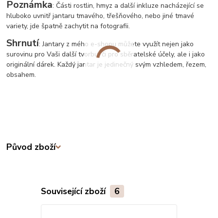
Poznámka
: Části rostlin, hmyz a další inkluze nacházející se
hluboko uvnitř jantaru tmavého, třešňového, nebo jiné tmavé
variety, jde špatně zachytit na fotografii.
Shrnutí
: Jantary z mého e-shopu můžete využít nejen jako
surovinu pro Vaši další tvorbu, či pro sběratelské účely, ale i jako
originální dárek. Každý jantar je jedinečný svým vzhledem, řezem,
obsahem.
Původ zboží
Související zboží
6