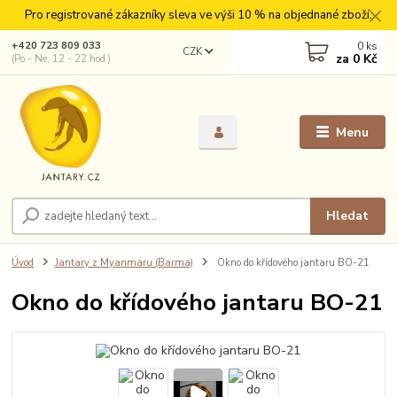
Pro registrované zákazníky sleva ve výši 10 % na objednané zboží.
0
ks
+420 723 809 033
CZK
za
0 Kč
(Po - Ne, 12 - 22 hod.)
Menu
Hledat
Úvod
Jantary z Myanmaru (Barma)
Okno do křídového jantaru BO-21
Okno do křídového jantaru BO-21