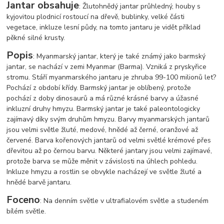
Jantar obsahuje
: Žlutohnědý jantar průhledný, houby s
kyjovitou plodnicí rostoucí na dřevě, bublinky, velké části
vegetace, inkluze lesní půdy, na tomto jantaru je vidět příklad
pěkné silné krusty.
Popis
: Myanmarský jantar, který je také známý jako barmský
jantar, se nachází v zemi Myanmar (Barma). Vzniká z pryskyřice
stromu. Stáří myanmarského jantaru je zhruba 99-100 milionů let?
Pochází z období křídy. Barmský jantar je oblíbený, protože
pochází z doby dinosaurů a má různé krásné barvy a úžasné
inkluzní druhy hmyzu. Barmský jantar je také paleontologicky
zajímavý díky svým druhům hmyzu. Barvy myanmarských jantarů
jsou velmi světle žluté, medové, hnědé až černé, oranžové až
červené. Barva kořenových jantarů od velmi světlé krémové přes
dřevitou až po černou barvu. Některé jantary jsou velmi zajímavé,
protože barva se může měnit v závislosti na úhlech pohledu.
Inkluze hmyzu a rostlin se obvykle nacházejí ve světle žluté a
hnědé barvě jantaru.
Foceno
: Na denním světle v ultrafialovém světle a studeném
bílém světle.