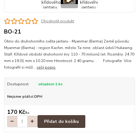
Ohodnotit produkt
BO-21
Okno do druhohorního světa jantaru - Myanmar (Barma) Země původu:
Myanmar (Barma) - region Kachin, město Ta-nine, oblast údolí Hukawng.
Stáří: Křídové období druhohorní éry: 110 - 70 milionů let. Rozměry: 24.70
mm x 19.01 mm x 10.20 mm Hmotnost: 2.40 gramu Fotografie: Více
fotografií si můž...
celý popis
Dostupnost
skladem 1 ks
Nejsme plátci DPH
170 Kč
/
ks
Přidat do košíku