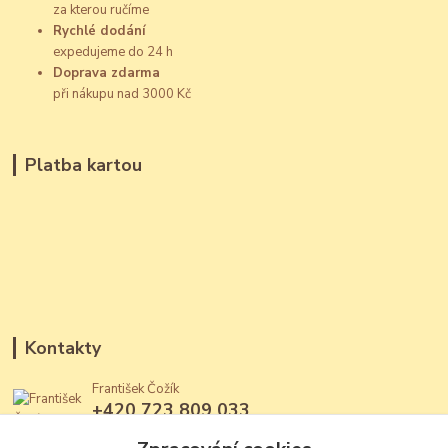
za kterou ručíme
Rychlé dodání
expedujeme do 24 h
Doprava zdarma
při nákupu nad 3000 Kč
Platba kartou
Kontakty
František Čožík
+420 723 809 033
(Po - Ne, 12 - 22 hod.)