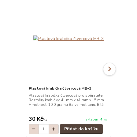
Plastová krabička čtvercová MB-3
Plastová kr
Plastová krabička čtvercová pro sběratele
Plastová kra
Rozměry krabičky: 41 mm x 41 mm x 15 mm
Rozměry kra
Hmotnost: 10.0 gramu Barva molitanu: Bílá
Hmotnost: 10
30 Kč
30 Kč
skladem 4 ks
/
ks
/
ks
Přidat do košíku