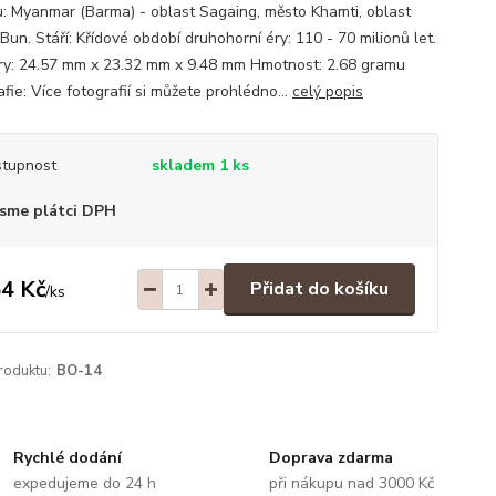
: Myanmar (Barma) - oblast Sagaing, město Khamti, oblast
Bun. Stáří: Křídové období druhohorní éry: 110 - 70 milionů let.
y: 24.57 mm x 23.32 mm x 9.48 mm Hmotnost: 2.68 gramu
fie: Více fotografií si můžete prohlédno...
celý popis
tupnost
skladem 1 ks
sme plátci DPH
4 Kč
Přidat do košíku
/
ks
roduktu:
BO-14
Rychlé dodání
Doprava zdarma
expedujeme do 24 h
při nákupu nad 3000 Kč