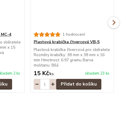
á MC-4
1 hodnocení
Plastová krabička čtvercová VB-5
Pl
ro sběratele
 mm x 15
Plastová krabička čtvercová pro sběratele
Pla
va
Rozměry krabičky: 38 mm x 38 mm x 16
Roz
mm Hmotnost: 6.97 gramu Barva
mm
molitanu: Bílá
mol
15 Kč
15
kladem 2 ks
skladem 23 ks
/
ks
šíku
Přidat do košíku