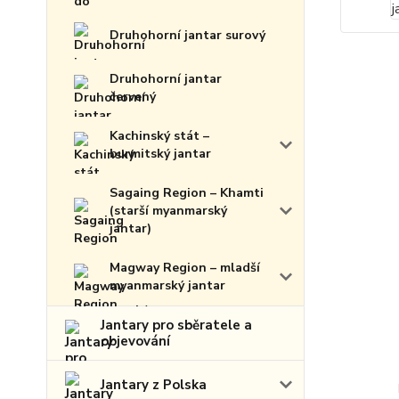
Druhohorní jantar surový
Druhohorní jantar
červený
Kachinský stát –
burmitský jantar
Sagaing Region – Khamti
(starší myanmarský
jantar)
Magway Region – mladší
myanmarský jantar
Jantary pro sběratele a
objevování
Jantary z Polska