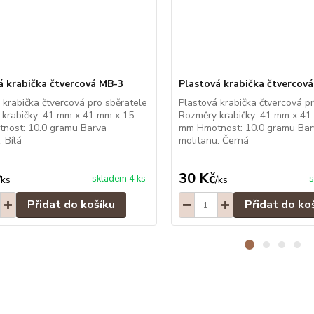
á krabička čtvercová MB-3
Plastová krabička čtvercov
 krabička čtvercová pro sběratele
Plastová krabička čtvercová p
krabičky: 41 mm x 41 mm x 15
Rozměry krabičky: 41 mm x 41
nost: 10.0 gramu Barva
mm Hmotnost: 10.0 gramu Bar
: Bílá
molitanu: Černá
30 Kč
skladem 4 ks
s
/
ks
/
ks
Přidat do košíku
Přidat do ko