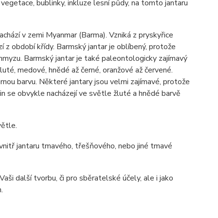
 vegetace, bublinky, inkluze lesní půdy, na tomto jantaru
nachází v zemi Myanmar (Barma). Vzniká z pryskyřice
 z období křídy. Barmský jantar je oblíbený, protože
 hmyzu. Barmský jantar je také paleontologicky zajímavý
luté, medové, hnědé až černé, oranžové až červené.
nou barvu. Některé jantary jsou velmi zajímavé, protože
in se obvykle nacházejí ve světle žluté a hnědé barvě
ětle.
 uvnitř jantaru tmavého, třešňového, nebo jiné tmavé
ši další tvorbu, či pro sběratelské účely, ale i jako
.