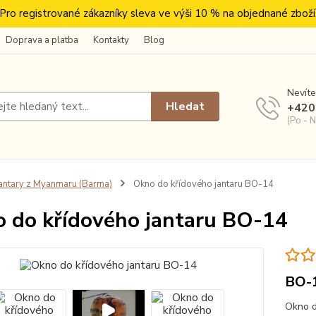
Pro registrované zákazníky sleva ve výši 10 % na objednané zboží
Doprava a platba
Kontakty
Blog
Nevíte
Hledat
+420
(Po - N
antary z Myanmaru (Barma)
Okno do křídového jantaru BO-14
 do křídového jantaru BO-14
BO-
Okno d