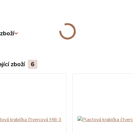
zboží
jící zboží
6