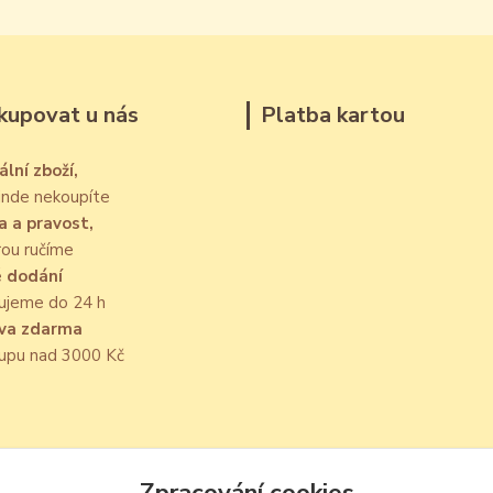
kupovat u nás
Platba kartou
ální zboží,
jinde nekoupíte
a a pravost,
rou ručíme
é dodání
ujeme do 24 h
va zdarma
kupu nad 3000 Kč
Zpracování cookies
Upravit sběr cookies.