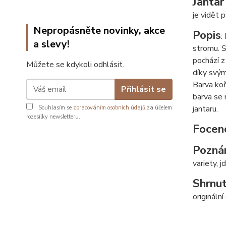
Jantar
je vidět 
Nepropásněte novinky, akce
Popis
:
a slevy!
stromu. S
pochází z
Můžete se kdykoli odhlásit.
díky svým
Barva koř
Přihlásit se
barva se 
jantaru.
Souhlasím se
zpracováním osobních údajů
za účelem
rozesílky newsletteru.
Focen
Pozná
variety, j
Shrnut
origináln