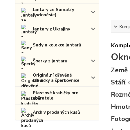
Jantary ze Sumatry
(Indonésie)
Kompl
Jantary z Ukrajiny
Komple
Sady a kolekce jantarů
Okno
Šperky z jantaru
Země 
Originální dřevěné
krabičky a šperkovnice
Stáří
: 
Plastové krabičky pro
Rozmě
sběratele
Hmot
Archiv prodaných kusů
Fotogr