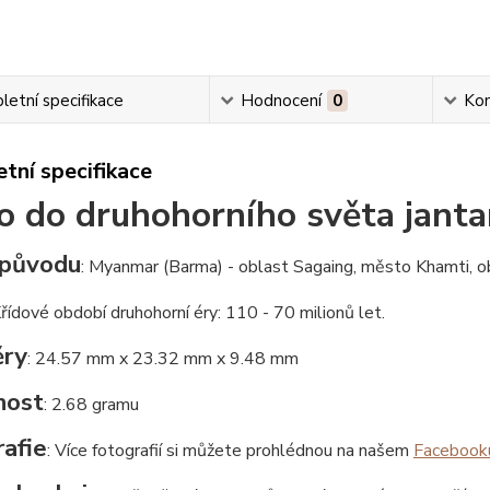
etní specifikace
Hodnocení
0
Ko
tní specifikace
 do druhohorního světa jant
původu
: Myanmar (Barma) - oblast Sagaing, město Khamti, o
Křídové období druhohorní éry: 110 - 70 milionů let.
ry
: 24.57 mm x 23.32 mm x 9.48 mm
nost
: 2.68 gramu
afie
: Více fotografií si můžete prohlédnou na našem
Facebook