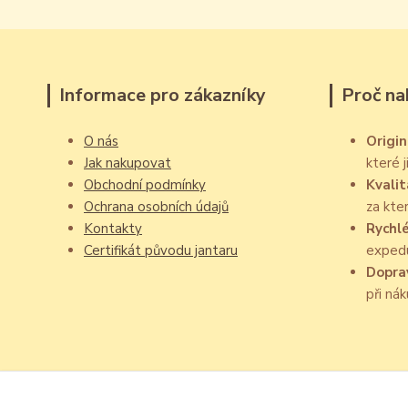
Informace pro zákazníky
Proč na
O nás
Origin
Jak nakupovat
které 
Obchodní podmínky
Kvalit
Ochrana osobních údajů
za kte
Kontakty
Rychl
Certifikát původu jantaru
exped
Dopra
při ná