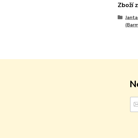
Zboží 
Janta
(Bar
N