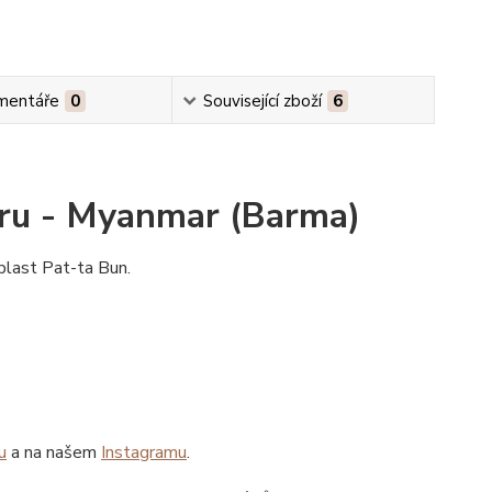
mentáře
0
Související zboží
6
aru - Myanmar (Barma)
blast Pat-ta Bun.
u
a na našem
Instagramu
.