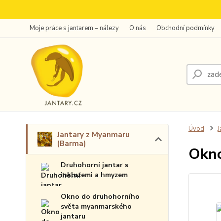
Moje práce s jantarem – nálezy
O nás
Obchodní podmínky
Úvod
J
Jantary z Myanmaru
(Barma)
Okno
Druhohorní jantar s
inkluzemi a hmyzem
Okno do druhohorního
světa myanmarského
jantaru