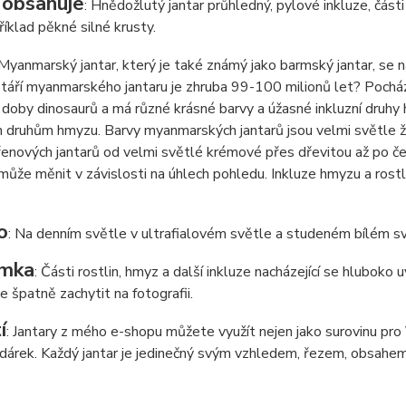
 obsahuje
: Hnědožlutý jantar průhledný, pylové inkluze, části
příklad pěkné silné krusty.
 Myanmarský jantar, který je také známý jako barmský jantar, se 
táří myanmarského jantaru je zhruba 99-100 milionů let? Pochází
 doby dinosaurů a má různé krásné barvy a úžasné inkluzní druhy
 druhům hmyzu. Barvy myanmarských jantarů jsou velmi světle ž
enových jantarů od velmi světlé krémové přes dřevitou až po čer
může měnit v závislosti na úhlech pohledu. Inkluze hmyzu a rostl
o
: Na denním světle v ultrafialovém světle a studeném bílém sv
mka
: Části rostlin, hmyz a další inkluze nacházející se hluboko
de špatně zachytit na fotografii.
í
: Jantary z mého e-shopu můžete využít nejen jako surovinu pro Va
í dárek. Každý jantar je jedinečný svým vzhledem, řezem, obsahem