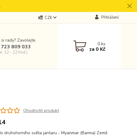
.
Přihlášení
CZK
 si rady? Zavolejte.
0
ks
 723 809 033
za
0 Kč
e, 12 - 22 hod.)
Ohodnotit produkt
14
o druhohorního světa jantaru - Myanmar (Barma) Země