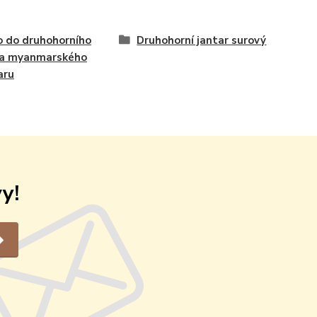
 do druhohorního
Druhohorní jantar surový
ta myanmarského
aru
y!