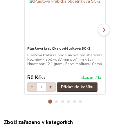
Plastová krabička obdélníková SC-2
Plastová kr
Plastová krabička obdélníková pro sběratele
Plastová kra
Rozměry krabičky: 37 mm x 57 mm x 15 mm
Rozměry kra
Hmotnost: 12.1 gramu Barva molitanu: Černá
Hmotnost: 12
50 Kč
50 Kč
skladem 7 ks
/
ks
/
ks
Přidat do košíku
Zboží zařazeno v kategoriích