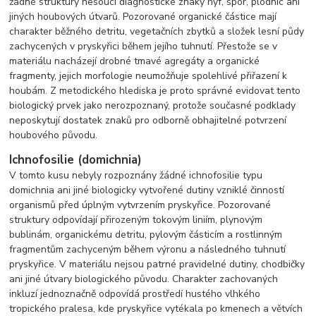
žádné struktury nesoucí diagnostické znaky hyf, spor, plodnic ani
jiných houbových útvarů. Pozorované organické částice mají
charakter běžného detritu, vegetačních zbytků a složek lesní půdy
zachycených v pryskyřici během jejího tuhnutí. Přestože se v
materiálu nacházejí drobné tmavé agregáty a organické
fragmenty, jejich morfologie neumožňuje spolehlivé přiřazení k
houbám. Z metodického hlediska je proto správné evidovat tento
biologický prvek jako nerozpoznaný, protože současné podklady
neposkytují dostatek znaků pro odborně obhajitelné potvrzení
houbového původu.
Ichnofosilie (domichnia)
V tomto kusu nebyly rozpoznány žádné ichnofosilie typu
domichnia ani jiné biologicky vytvořené dutiny vzniklé činností
organismů před úplným vytvrzením pryskyřice. Pozorované
struktury odpovídají přirozeným tokovým liniím, plynovým
bublinám, organickému detritu, pylovým částicím a rostlinným
fragmentům zachyceným během výronu a následného tuhnutí
pryskyřice. V materiálu nejsou patrné pravidelné dutiny, chodbičky
ani jiné útvary biologického původu. Charakter zachovaných
inkluzí jednoznačně odpovídá prostředí hustého vlhkého
tropického pralesa, kde pryskyřice vytékala po kmenech a větvích