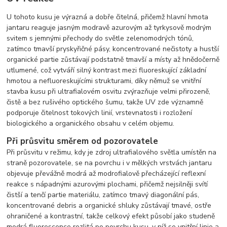
U tohoto kusu je výrazná a dobře čitelná, přičemž hlavní hmota
jantaru reaguje jasným modravě azurovým až tyrkysově modrým
svitem s jemnými přechody do světle zelenomodrých tónů,
zatímco tmavší pryskyřičné pásy, koncentrované nečistoty a hustší
organické partie zůstávají podstatně tmavší a místy až hnědočerně
utlumené, což vytváří silný kontrast mezi fluoreskující základní
hmotou a nefluoreskujícími strukturami, díky němuž se vnitřní
stavba kusu při ultrafialovém osvitu zvýrazňuje velmi přirozeně,
čistě a bez rušivého optického šumu, takže UV zde významně
podporuje čitelnost tokových linií, vrstevnatosti i rozložení
biologického a organického obsahu v celém objemu.
Při průsvitu směrem od pozorovatele
Při průsvitu v režimu, kdy je zdroj ultrafialového světla umístěn na
straně pozorovatele, se na povrchu i v mělkých vrstvách jantaru
objevuje převážně modrá až modrofialově přecházející reflexní
reakce s nápadnými azurovými plochami, přičemž nejsilněji svítí
čistší a tenčí partie materiálu, zatímco tmavý diagonální pás,
koncentrované debris a organické shluky zůstávají tmavé, ostře
ohraničené a kontrastní, takže celkový efekt působí jako studeně
modrá fluorescence rozlitá po povrchu kusu, v níž se vnitřní linie a