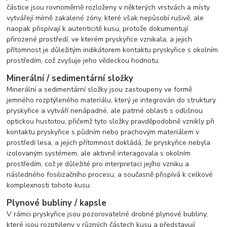
částice jsou rovnoměrně rozloženy v některých vrstvách a místy
vytvářejí mírně zakalené zóny, které však nepůsobí rušivě, ale
naopak přispívají k autenticitě kusu, protože dokumentují
přirozené prostředí, ve kterém pryskyřice vznikala, a jejich
přítomnost je důležitým indikátorem kontaktu pryskyřice s okolním
prostředím, což zvyšuje jeho vědeckou hodnotu.
Minerální / sedimentární složky
Minerální a sedimentární složky jsou zastoupeny ve formě
jemného rozptýleného materiálu, který je integrován do struktury
pryskyřice a vytváří nenápadné, ale patrné oblasti s odlišnou
optickou hustotou, přičemž tyto složky pravděpodobně vznikly při
kontaktu pryskyřice s půdním nebo prachovým materiálem v
prostředí lesa, a jejich přítomnost dokládá, že pryskyřice nebyla
izolovaným systémem, ale aktivně interagovala s okolním
prostředím, což je důležité pro interpretaci jejího vzniku a
následného fosilizačního procesu, a současně přispívá k celkové
komplexnosti tohoto kusu.
Plynové bubliny / kapsle
V rámci pryskyřice jsou pozorovatelné drobné plynové bubliny,
které jsou rozptýleny v různých částech kusu a představují