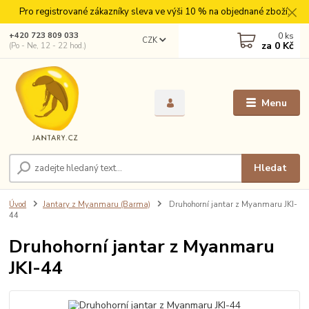
Pro registrované zákazníky sleva ve výši 10 % na objednané zboží.
0
ks
+420 723 809 033
CZK
za
0 Kč
(Po - Ne, 12 - 22 hod.)
Menu
Hledat
Úvod
Jantary z Myanmaru (Barma)
Druhohorní jantar z Myanmaru JKI-
44
Druhohorní jantar z Myanmaru
JKI-44