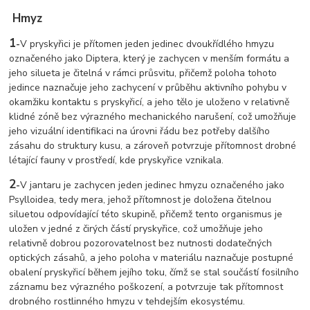
Hmyz
1
-
V pryskyřici je přítomen jeden jedinec dvoukřídlého hmyzu
označeného jako Diptera, který je zachycen v menším formátu a
jeho silueta je čitelná v rámci průsvitu, přičemž poloha tohoto
jedince naznačuje jeho zachycení v průběhu aktivního pohybu v
okamžiku kontaktu s pryskyřicí, a jeho tělo je uloženo v relativně
klidné zóně bez výrazného mechanického narušení, což umožňuje
jeho vizuální identifikaci na úrovni řádu bez potřeby dalšího
zásahu do struktury kusu, a zároveň potvrzuje přítomnost drobné
létající fauny v prostředí, kde pryskyřice vznikala.
2
-
V jantaru je zachycen jeden jedinec hmyzu označeného jako
Psylloidea, tedy mera, jehož přítomnost je doložena čitelnou
siluetou odpovídající této skupině, přičemž tento organismus je
uložen v jedné z čirých částí pryskyřice, což umožňuje jeho
relativně dobrou pozorovatelnost bez nutnosti dodatečných
optických zásahů, a jeho poloha v materiálu naznačuje postupné
obalení pryskyřicí během jejího toku, čímž se stal součástí fosilního
záznamu bez výrazného poškození, a potvrzuje tak přítomnost
drobného rostlinného hmyzu v tehdejším ekosystému.