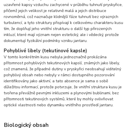
uzavřené kapsy vzduchu zachycené v průběhu tuhnutí pryskyřice,
přičemž jejich velikost je relativně malá a jejich distribuce
rovnoměrná, což naznačuje klidnější fáze tuhnutí bez výrazných
turbulencí, a tyto struktury přispívají k celkovému charakteru kusu
tím, že doplňují jeho vnitřní strukturu o další typ přirozených
inkluzí, které mají význam nejen estetický, ale i vědecký, protože
dokumentují fyzikální podmínky vzniku jantaru.
Pohyblivé libely (tekutinové kapsle)
V tomto konkrétním kusu nebyla jednoznačně prokázána
přítomnost pohyblivých tekutinových kapslí, známých jako libely,
což znamená, že případné dutiny v pryskyřici neobsahují viditelný
pohyblivý obsah nebo nebyly v rámci dostupného pozorování
identifikovány jako aktivní, a tato absence je sama o sobě
důležitou informací, protože potvrzuje, že vnitřní struktura kusu je
tvořena převážně pevnými inkluzemi a plynovými bublinami, bez
přítomnosti tekutinových systémů, které by mohly ovlivňovat
optické vlastnosti nebo dynamiku vnitřního prostředí jantaru.
Biologický obsah