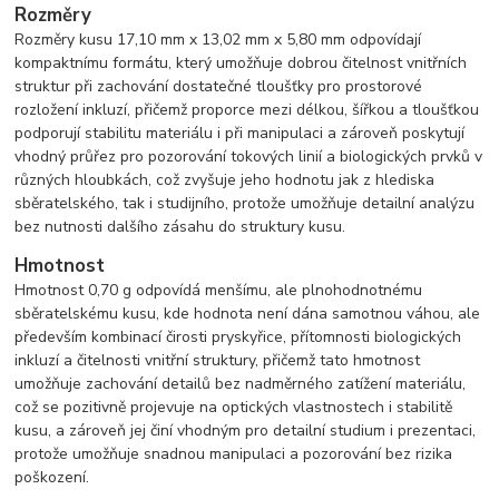
Rozměry
Rozměry kusu 17,10 mm x 13,02 mm x 5,80 mm odpovídají
kompaktnímu formátu, který umožňuje dobrou čitelnost vnitřních
struktur při zachování dostatečné tloušťky pro prostorové
rozložení inkluzí, přičemž proporce mezi délkou, šířkou a tloušťkou
podporují stabilitu materiálu i při manipulaci a zároveň poskytují
vhodný průřez pro pozorování tokových linií a biologických prvků v
různých hloubkách, což zvyšuje jeho hodnotu jak z hlediska
sběratelského, tak i studijního, protože umožňuje detailní analýzu
bez nutnosti dalšího zásahu do struktury kusu.
Hmotnost
Hmotnost 0,70 g odpovídá menšímu, ale plnohodnotnému
sběratelskému kusu, kde hodnota není dána samotnou váhou, ale
především kombinací čirosti pryskyřice, přítomnosti biologických
inkluzí a čitelnosti vnitřní struktury, přičemž tato hmotnost
umožňuje zachování detailů bez nadměrného zatížení materiálu,
což se pozitivně projevuje na optických vlastnostech i stabilitě
kusu, a zároveň jej činí vhodným pro detailní studium i prezentaci,
protože umožňuje snadnou manipulaci a pozorování bez rizika
poškození.