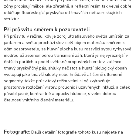
zóny propisují měkce, ale zřetelně, a reflexní režim tak velmi dobře
odděluje fluoreskující pryskyřici od tmavších nefluoreskujících
struktur.
Při průsvitu směrem k pozorovateli
Při průsvitu v režimu, kdy je zdroj ultrafialového světla umístěn za
jantarem a světlo prochází skrz celý objem materiálu směrem k
očím pozorovatele, se hlavní plocha kusu rozsvěcí sytou tyrkysově
modrou až zelenomodrou transmisní září, která je nejvýraznější v
čistších partiích a podél světelně propustných vrstev, zatímco
tmavý pryskyřičný pás, shluky nečistot a hustší biologický obsah
vystupují jako tmavší siluety nebo hnědavě až černě utlumené
segmenty, takže průsvitový režim velmi silně zvýrazňuje
prostorové rozložení vrstev, proudnic i uzavřených inkluzí, a celek
působí jasně, kontrastně a opticky hluboce, s velmi dobrou
čitelností vnitřního členění materiálu.
Fotografie
: Další detailní fotografie tohoto kusu najdete na