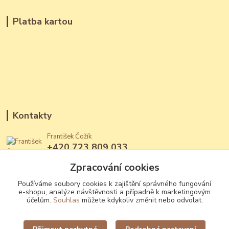
Platba kartou
Kontakty
František Čožík
+420 723 809 033
(Po - Ne, 12 - 22 hod.)
Zpracování cookies
jantary@jantary.cz
Používáme soubory cookies k zajištění správného fungování
e-shopu, analýze návštěvnosti a případně k marketingovým
účelům.
Souhlas
můžete kdykoliv změnit nebo odvolat.