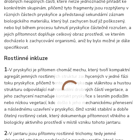
drobných neúplných částí, které nelze jednoznačně přiřadit ke
konkrétním skupinám, přičemž tyto fragmenty jsou rozptýleny v
různých částech pryskyřice a představují sekundární záznam
biologického materiálu, který byl zachycen buď již poškozený,
nebo byl během procesu tuhnutí pryskyřice částečně rozrušen, a
jejich přítomnost doplňuje celkový obraz prostředí, ve kterém
docházelo k zachycování organismů, aniž by bylo možné je dále
specifikovat.
Rostlinné inkluze
1
-
V pryskyřici je přítomen chomáč mechu, který tvoří kompaktní
agregát jemných rostlinných struktur zachycených v jedné fázi
toku pryskyřice, přičemž tento útvar vykazuje vláknitou a hustou
strukturu odpovídající nahromadění drobných částí vegetace, a
jeho zachycení naznačuje kontakt pryskyřice s lesním podložím
nebo nízkou vegetací, kde došlo k jeho mechanickému přenesení
a následnému uzavření v pryskyřici, čímž vznikl stabilní a dobře
čitelný rostlinný celek, který dokumentuje přítomnost vlhkého a
biologicky aktivního prostředí v místě vzniku tohoto jantaru.
2
-
V jantaru jsou přítomny rostlinné trichomy, tedy jemné