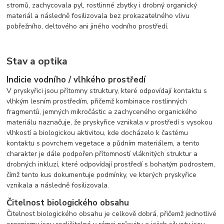
stromů, zachycovala pyl, rostlinné zbytky i drobný organický
materiál a následně fosilizovala bez prokazatelného vlivu
pobřežního, deltového ani jiného vodního prostředí.
Stav a optika
Indicie vodního / vlhkého prostředí
V pryskyřici jsou přítomny struktury, které odpovídají kontaktu s
vlhkým lesním prostředím, přičemž kombinace rostlinných
fragmentů, jemných mikročástic a zachyceného organického
materiálu naznačuje, že pryskyřice vznikala v prostředí s vysokou
vlhkostí a biologickou aktivitou, kde docházelo k častému
kontaktu s povrchem vegetace a půdním materiálem, a tento
charakter je dále podpořen přítomností vláknitých struktur a
drobných inkluzí, které odpovídají prostředí s bohatým podrostem,
čímž tento kus dokumentuje podmínky, ve kterých pryskyřice
vznikala a následně fosilizovala.
Čitelnost biologického obsahu
Čitelnost biologického obsahu je celkově dobrá, přičemž jednotlivé