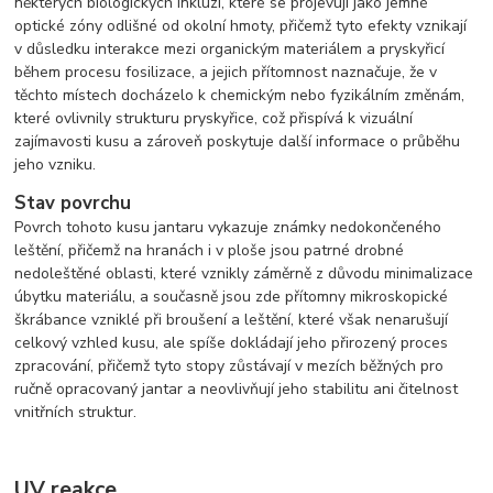
některých biologických inkluzí, které se projevují jako jemné
optické zóny odlišné od okolní hmoty, přičemž tyto efekty vznikají
v důsledku interakce mezi organickým materiálem a pryskyřicí
během procesu fosilizace, a jejich přítomnost naznačuje, že v
těchto místech docházelo k chemickým nebo fyzikálním změnám,
které ovlivnily strukturu pryskyřice, což přispívá k vizuální
zajímavosti kusu a zároveň poskytuje další informace o průběhu
jeho vzniku.
Stav povrchu
Povrch tohoto kusu jantaru vykazuje známky nedokončeného
leštění, přičemž na hranách i v ploše jsou patrné drobné
nedoleštěné oblasti, které vznikly záměrně z důvodu minimalizace
úbytku materiálu, a současně jsou zde přítomny mikroskopické
škrábance vzniklé při broušení a leštění, které však nenarušují
celkový vzhled kusu, ale spíše dokládají jeho přirozený proces
zpracování, přičemž tyto stopy zůstávají v mezích běžných pro
ručně opracovaný jantar a neovlivňují jeho stabilitu ani čitelnost
vnitřních struktur.
UV reakce