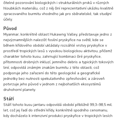
čitelné pozorování biologických i strukturálních prvků v různých
hloubkách materiálu, což z něj činí reprezentativní ukázku kvalitně
zpracovaného burmitu vhodného jak pro sběratelské, tak studijní
účely.
Původ
Myanmar, konkrétně oblast Hukawng Valley, představuje jedno z
nejvýznamnějších nalezišť fosilní pryskyřice na světě, kde se
během křídového období ukládaly rozsáhlé vrstvy pryskyřice v
prostředí tropických lesů s vysokou biologickou aktivitou, přičemž
charakter tohoto kusu, zahrnující kombinaci čiré pryskyřice,
přítomnosti drobných inkluzí, jemného debris a typických tokových
linií, odpovídá známým znakům burmitu z této oblasti, což
podporuje jeho zařazení do této geologické a geografické
jednotky bez nutnosti spekulativního zpřesňování, a zároveň
potvrzuje jeho původ v jednom z nejbohatších ekosystémů
druhohorní planety.
Stáří
Stáří tohoto kusu jantaru odpovídá období přibližně 99,3–98,5 mil.
let, což jej řadí do střední křídy, konkrétně spodního cenomanu,
kdy docházelo k intenzivní produkci pryskyřice v tropických lesích