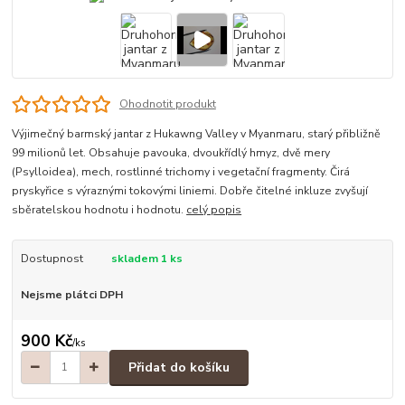
Ohodnotit produkt
Výjimečný barmský jantar z Hukawng Valley v Myanmaru, starý přibližně
99 milionů let. Obsahuje pavouka, dvoukřídlý hmyz, dvě mery
(Psylloidea), mech, rostlinné trichomy i vegetační fragmenty. Čirá
pryskyřice s výraznými tokovými liniemi. Dobře čitelné inkluze zvyšují
sběratelskou hodnotu i hodnotu.
celý popis
Dostupnost
skladem 1 ks
Nejsme plátci DPH
900 Kč
/
ks
Přidat do košíku