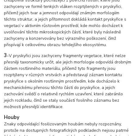
chlupovité struktury pocházející z povrchu rostlin, které jsou
zachyceny ve formě tenkých vláken rozptýlených v pryskyřici,
přičemž jejich tvar a jemnost odpovídají známým morfologiím
těchto struktur, a jejich přítomnost dokládá kontakt pryskyřice s
vegetací v aktivním růstovém prostředí, kde mohlo docházet k
uvolňování těchto mikroskopických částí, které byly následně
zachyceny a konzervovány bez výrazného poškození, čímž
přispívají k celkovému obrazu tehdejšího ekosystému.
3
-
V pryskyřici jsou zachyceny fragmenty vegetace, které nelze
přesněji taxonomicky určit, ale jejich morfologie odpovídá drobným
částem rostlinného materiálu, přičemž tyto fragmenty jsou
rozptýleny v různých vrstvách a představují záznam kontaktu
pryskyřice s okolním rostlinným prostředím, kde docházelo k
mechanickému přenosu těchto částí do pryskyřice, a jejich
zachování svědčí o relativně rychlém uzavření, které zabránilo
jejich rozkladu, čímž se staly součástí fosilního záznamu bez
možnosti přesnější identifikace.
Houby
Znaky odpovídající fosilizovaným houbám nebyly rozpoznány,
protože na dostupných fotografických podkladech nejsou patrné