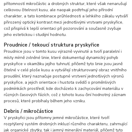
přítomností mikročástic a drobných struktur, které však nenarušují
celkovou čitelnost kusu, ale naopak podtrhují jeho přírodní
charakter, a tato kombinace průhlednosti a lehkého zákalu vytváří
přirozený optický kontrast mezi jednotlivými vrstvami pryskyřice,
což přispívá k lepší orientaci při pozorování a současně zvyšuje
jeho estetickou i studijní hodnotu.
Proudnice / tekoucí struktura pryskyřice
Proudnice jsou v tomto kusu výrazně vyvinuté a tvoří paralelní i
místy mírně zvlněné linie, které dokumentují dynamický pohyb
pryskyřice v okamžiku jejího tuhnutí, přičemž tyto linie jsou jasně
čitelné v celé ploše kusu a vytvářejí strukturovaný obraz vnitřního
proudění, který naznačuje postupné vrstvení jednotlivých výronů
pryskyřice, a jejich orientace i hustota svědčí o proměnlivých
podmínkách prostředí, kde docházelo k zachycování materiálu v
různých časových fázích, což z tohoto kusu činí hodnotný záznam
procesů, které probíhaly během jeho vzniku.
Debris / mikročástice
V pryskyřici jsou přítomny jemné mikročástice, které tvoří
rozptýlený systém drobných inkluzí různého charakteru, zahrnující
jak organické zbytky, tak i jemný minerální materiál, přičemž tyto