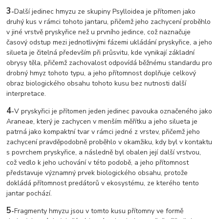
3
-
Další jedinec hmyzu ze skupiny Psylloidea je přítomen jako
druhý kus v rámci tohoto jantaru, přičemž jeho zachycení proběhlo
v jiné vrstvě pryskyřice než u prvního jedince, což naznačuje
časový odstup mezi jednotlivými fázemi ukládání pryskyřice, a jeho
silueta je čitelná především při průsvitu, kde vynikají základní
obrysy těla, přičemž zachovalost odpovídá běžnému standardu pro
drobný hmyz tohoto typu, a jeho přítomnost doplňuje celkový
obraz biologického obsahu tohoto kusu bez nutnosti další
interpretace.
4
-
V pryskyřici je přítomen jeden jedinec pavouka označeného jako
Araneae, který je zachycen v menším měřítku a jeho silueta je
patrná jako kompaktní tvar v rámci jedné z vrstev, přičemž jeho
zachycení pravděpodobně proběhlo v okamžiku, kdy byl v kontaktu
s povrchem pryskyřice, a následně byl obalen její další vrstvou,
což vedlo k jeho uchování v této podobě, a jeho přítomnost
představuje významný prvek biologického obsahu, protože
dokládá přítomnost predátorů v ekosystému, ze kterého tento
jantar pochází.
5
-
Fragmenty hmyzu jsou v tomto kusu přítomny ve formě