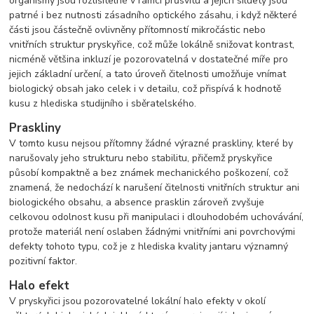
organismy jsou rozlišitelné v rámci průsvitu a jejich siluety jsou
patrné i bez nutnosti zásadního optického zásahu, i když některé
části jsou částečně ovlivněny přítomností mikročástic nebo
vnitřních struktur pryskyřice, což může lokálně snižovat kontrast,
nicméně většina inkluzí je pozorovatelná v dostatečné míře pro
jejich základní určení, a tato úroveň čitelnosti umožňuje vnímat
biologický obsah jako celek i v detailu, což přispívá k hodnotě
kusu z hlediska studijního i sběratelského.
Praskliny
V tomto kusu nejsou přítomny žádné výrazné praskliny, které by
narušovaly jeho strukturu nebo stabilitu, přičemž pryskyřice
působí kompaktně a bez známek mechanického poškození, což
znamená, že nedochází k narušení čitelnosti vnitřních struktur ani
biologického obsahu, a absence prasklin zároveň zvyšuje
celkovou odolnost kusu při manipulaci i dlouhodobém uchovávání,
protože materiál není oslaben žádnými vnitřními ani povrchovými
defekty tohoto typu, což je z hlediska kvality jantaru významný
pozitivní faktor.
Halo efekt
V pryskyřici jsou pozorovatelné lokální halo efekty v okolí