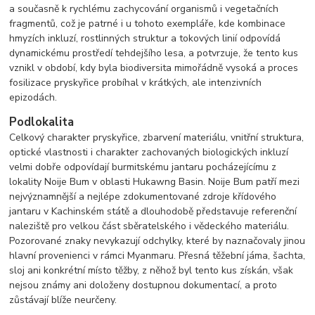
a současně k rychlému zachycování organismů i vegetačních
fragmentů, což je patrné i u tohoto exempláře, kde kombinace
hmyzích inkluzí, rostlinných struktur a tokových linií odpovídá
dynamickému prostředí tehdejšího lesa, a potvrzuje, že tento kus
vznikl v období, kdy byla biodiversita mimořádně vysoká a proces
fosilizace pryskyřice probíhal v krátkých, ale intenzivních
epizodách.
Podlokalita
Celkový charakter pryskyřice, zbarvení materiálu, vnitřní struktura,
optické vlastnosti i charakter zachovaných biologických inkluzí
velmi dobře odpovídají burmitskému jantaru pocházejícímu z
lokality Noije Bum v oblasti Hukawng Basin. Noije Bum patří mezi
nejvýznamnější a nejlépe zdokumentované zdroje křídového
jantaru v Kachinském státě a dlouhodobě představuje referenční
naleziště pro velkou část sběratelského i vědeckého materiálu.
Pozorované znaky nevykazují odchylky, které by naznačovaly jinou
hlavní provenienci v rámci Myanmaru. Přesná těžební jáma, šachta,
sloj ani konkrétní místo těžby, z něhož byl tento kus získán, však
nejsou známy ani doloženy dostupnou dokumentací, a proto
zůstávají blíže neurčeny.