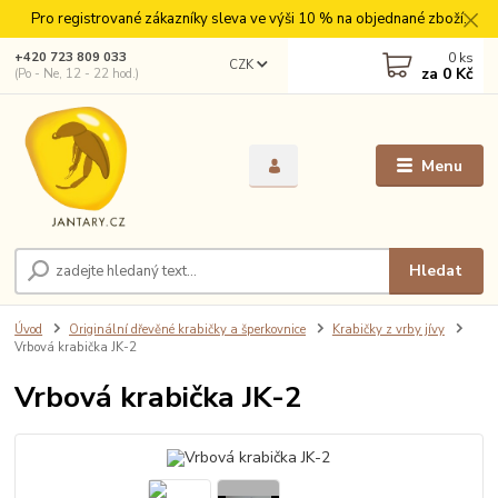
Pro registrované zákazníky sleva ve výši 10 % na objednané zboží.
0
ks
+420 723 809 033
CZK
za
0 Kč
(Po - Ne, 12 - 22 hod.)
Menu
Hledat
Úvod
Originální dřevěné krabičky a šperkovnice
Krabičky z vrby jívy
Vrbová krabička JK-2
Vrbová krabička JK-2