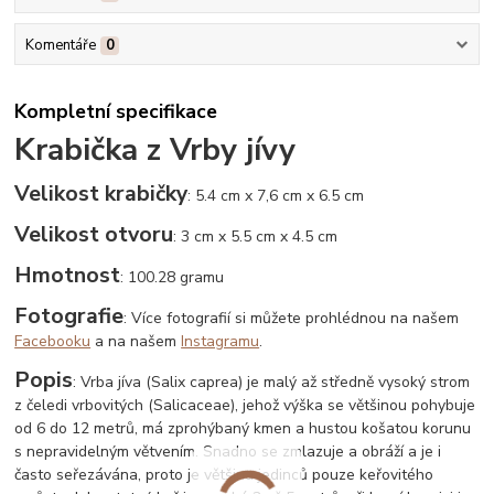
Komentáře
0
Kompletní specifikace
Krabička z Vrby jívy
Velikost krabičky
: 5.4 cm x 7,6 cm x 6.5 cm
Velikost otvoru
: 3 cm x 5.5 cm x 4.5 cm
Hmotnost
: 100.28 gramu
Fotografie
: Více fotografií si můžete prohlédnou na našem
Facebooku
a na našem
Instagramu
.
Popis
: Vrba jíva (Salix caprea) je malý až středně vysoký strom
z čeledi vrbovitých (Salicaceae), jehož výška se většinou pohybuje
od 6 do 12 metrů, má zprohýbaný kmen a hustou košatou korunu
s nepravidelným větvením. Snadno se zmlazuje a obráží a je i
často seřezávána, proto je většina jedinců pouze keřovitého