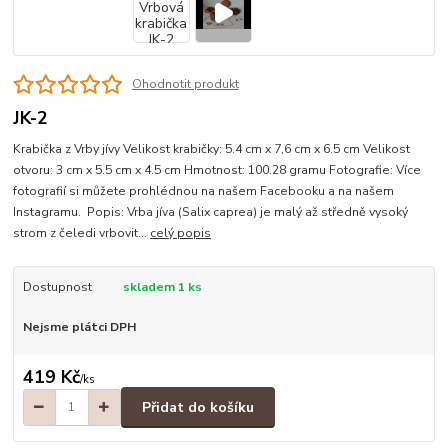
Ohodnotit produkt
JK-2
Krabička z Vrby jívy Velikost krabičky: 5.4 cm x 7,6 cm x 6.5 cm Velikost
otvoru: 3 cm x 5.5 cm x 4.5 cm Hmotnost: 100.28 gramu Fotografie: Více
fotografií si můžete prohlédnou na našem Facebooku a na našem
Instagramu. Popis: Vrba jíva (Salix caprea) je malý až středně vysoký
strom z čeledi vrbovit...
celý popis
Dostupnost
skladem 1 ks
Nejsme plátci DPH
419 Kč
/
ks
Přidat do košíku