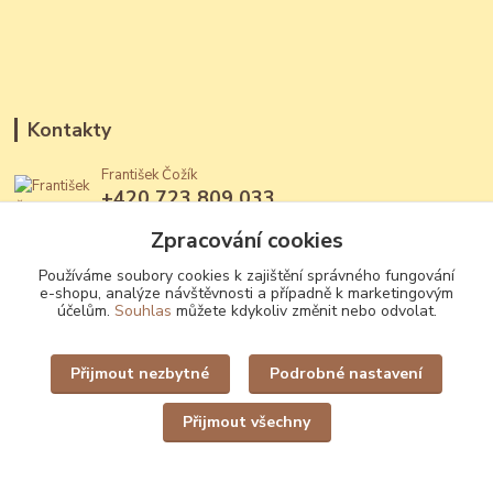
Kontakty
František Čožík
+420 723 809 033
(Po - Ne, 12 - 22 hod.)
Zpracování cookies
jantary@jantary.cz
Používáme soubory cookies k zajištění správného fungování
e-shopu, analýze návštěvnosti a případně k marketingovým
účelům.
Souhlas
můžete kdykoliv změnit nebo odvolat.
Přijmout nezbytné
Podrobné nastavení
Upravit sběr cookies.
Přijmout všechny
Vytvořeno na
Eshop-rychle.cz