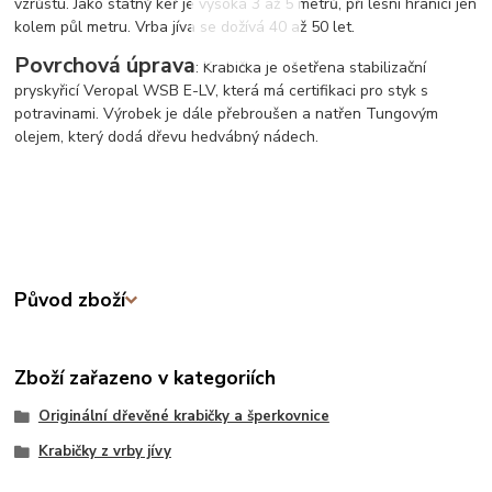
vzrůstu. Jako statný keř je vysoká 3 až 5 metrů, při lesní hranici jen
kolem půl metru. Vrba jíva se dožívá 40 až 50 let.
Povrchová úprava
: Krabička je ošetřena stabilizační
pryskyřicí Veropal WSB E-LV, která má certifikaci pro styk s
potravinami. Výrobek je dále přebroušen a natřen Tungovým
olejem, který dodá dřevu hedvábný nádech.
Původ zboží
Zboží zařazeno v kategoriích
Originální dřevěné krabičky a šperkovnice
Krabičky z vrby jívy