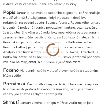
inkluze, části vegetace, „babí léto, létací pavučiny“.
Popis
: Jantar je datován do spodního oligocénu, což naznačuje
mladší věk než Baltský jantar, i když v poslední době byl
redatován na pozdní eocén. Zatímco fauna z Rovenského jantaru
je poměrně podobná fauně v pobaltském jantaru, což naznačuje,
že jsou stejného věku a původu, byly mezi oběma palaeofaunami
zaznamenány určité rozdíly přičemž asi 100 taxonů nalezených v
Rovenském jantaru nebylo zaznamenáno v Baltském jantaru.
Rovno a Baltský jantar mají velmi podobné chemické složení.
Analýzy stabilních izotopů uhlíku a vodíku v Rovně, Bitterfeldu a
Baltském jantaru však naznačují, že Rovenský jantar má podobný
věk jako baltský jantar, ale pochází z jižnějšího místa.
Foceno
: Na denním světle v ultrafialovém světle a studeném
bílém světle.
Poznámka
: Části rostlin, hmyz a další inkluze nacházející se
hluboko uvnitř jantaru tmavého, třešňového, nebo jiné tmavé
variety, jde špatně zachytit na fotografii.
Shrnutí
: Jantary z mého e-shopu můžete využít nejen jako