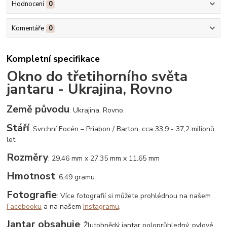
Hodnocení
0
Komentáře
0
Kompletní specifikace
Okno do třetihorního světa
jantaru - Ukrajina, Rovno
Země původu
: Ukrajina, Rovno.
Stáří
: Svrchní Eocén – Priabon / Barton, cca 33,9 - 37,2 milionů
let.
Rozměry
: 29.46 mm x 27.35 mm x 11.65 mm
Hmotnost
: 6.49 gramu
Fotografie
: Více fotografií si můžete prohlédnou na našem
Facebooku
a na našem
Instagramu
.
Jantar obsahuje
: Žlutohnědý jantar poloprůhledný, pylové