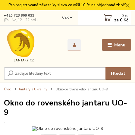
Pro registrované zákazníky sleva ve výši 10 % na objednané zboží.
0
ks
+420 723 809 033
CZK
za
0 Kč
(Po - Ne, 12 - 22 hod.)
Menu
Hledat
Úvod
Jantary z Ukrajiny
Okno do rovenského jantaru UO-9
Okno do rovenského jantaru UO-
9