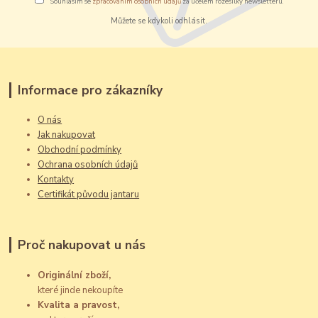
Souhlasím se
zpracováním osobních údajů
za účelem rozesílky newsletteru.
Můžete se kdykoli odhlásit.
Informace pro zákazníky
O nás
Jak nakupovat
Obchodní podmínky
Ochrana osobních údajů
Kontakty
Certifikát původu jantaru
Proč nakupovat u nás
Originální zboží,
které jinde nekoupíte
Kvalita a pravost,