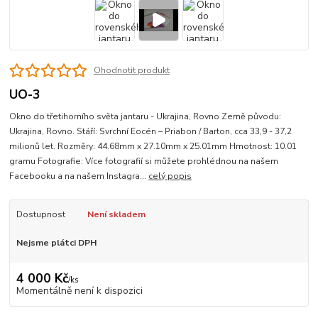
Ohodnotit produkt
UO-3
Okno do třetihorního světa jantaru - Ukrajina, Rovno Země původu:
Ukrajina, Rovno. Stáří: Svrchní Eocén – Priabon / Barton, cca 33,9 - 37,2
milionů let. Rozměry: 44.68mm x 27.10mm x 25.01mm Hmotnost: 10.01
gramu Fotografie: Více fotografií si můžete prohlédnou na našem
Facebooku a na našem Instagra...
celý popis
Dostupnost
Není skladem
Nejsme plátci DPH
4 000 Kč
/
ks
Momentálně není k dispozici