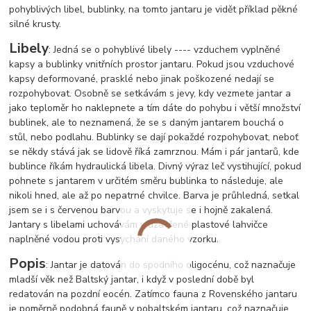
pohyblivých libel, bublinky, na tomto jantaru je vidět příklad pěkné
silné krusty.
Libely
: Jedná se o pohyblivé libely ---- vzduchem vyplněné
kapsy a bublinky vnitřních prostor jantaru. Pokud jsou vzduchové
kapsy deformované, prasklé nebo jinak poškozené nedají se
rozpohybovat. Osobně se setkávám s jevy, kdy vezmete jantar a
jako teploměr ho naklepnete a tím dáte do pohybu i větší množství
bublinek, ale to neznamená, že se s daným jantarem bouchá o
stůl, nebo podlahu. Bublinky se dají pokaždé rozpohybovat, neboť
se někdy stává jak se lidově říká zamrznou. Mám i pár jantarů, kde
bublince říkám hydraulická libela. Divný výraz leč vystihující, pokud
pohnete s jantarem v určitém směru bublinka to následuje, ale
nikoli hned, ale až po nepatrné chvilce. Barva je průhledná, setkal
jsem se i s červenou barvou a vyskytuje se i hojně zakalená.
Jantary s libelami uchovávám v uzavřené plastové lahvičce
naplněné vodou proti vysychání daného vzorku.
Popis
: Jantar je datován do spodního oligocénu, což naznačuje
mladší věk než Baltský jantar, i když v poslední době byl
redatován na pozdní eocén. Zatímco fauna z Rovenského jantaru
je poměrně podobná fauně v pobaltském jantaru, což naznačuje,