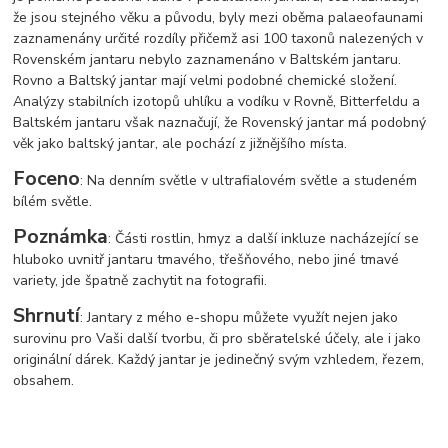
že jsou stejného věku a původu, byly mezi oběma palaeofaunami
zaznamenány určité rozdíly přičemž asi 100 taxonů nalezených v
Rovenském jantaru nebylo zaznamenáno v Baltském jantaru.
Rovno a Baltský jantar mají velmi podobné chemické složení.
Analýzy stabilních izotopů uhlíku a vodíku v Rovně, Bitterfeldu a
Baltském jantaru však naznačují, že Rovenský jantar má podobný
věk jako baltský jantar, ale pochází z jižnějšího místa.
Foceno
: Na denním světle v ultrafialovém světle a studeném
bílém světle.
Poznámka
: Části rostlin, hmyz a další inkluze nacházející se
hluboko uvnitř jantaru tmavého, třešňového, nebo jiné tmavé
variety, jde špatně zachytit na fotografii.
Shrnutí
: Jantary z mého e-shopu můžete využít nejen jako
surovinu pro Vaši další tvorbu, či pro sběratelské účely, ale i jako
originální dárek. Každý jantar je jedinečný svým vzhledem, řezem,
obsahem.