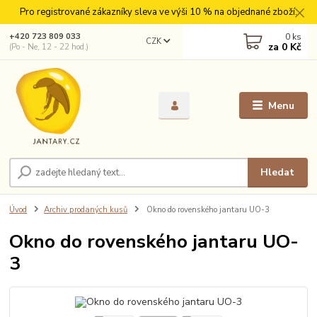
Pro registrované zákazníky sleva ve výši 10 % na objednané zboží.
0
ks
+420 723 809 033
CZK
za
0 Kč
(Po - Ne, 12 - 22 hod.)
Menu
Hledat
Úvod
Archiv prodaných kusů
Okno do rovenského jantaru UO-3
Okno do rovenského jantaru UO-
3