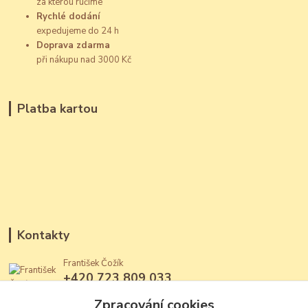
za kterou ručíme
Rychlé dodání
expedujeme do 24 h
Doprava zdarma
při nákupu nad 3000 Kč
Platba kartou
Kontakty
František Čožík
+420 723 809 033
(Po - Ne, 12 - 22 hod.)
Zpracování cookies