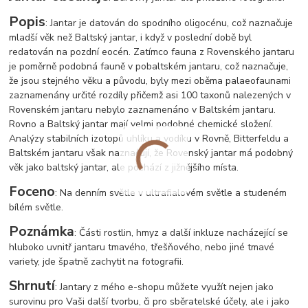
Popis
: Jantar je datován do spodního oligocénu, což naznačuje
mladší věk než Baltský jantar, i když v poslední době byl
redatován na pozdní eocén. Zatímco fauna z Rovenského jantaru
je poměrně podobná fauně v pobaltském jantaru, což naznačuje,
že jsou stejného věku a původu, byly mezi oběma palaeofaunami
zaznamenány určité rozdíly přičemž asi 100 taxonů nalezených v
Rovenském jantaru nebylo zaznamenáno v Baltském jantaru.
Rovno a Baltský jantar mají velmi podobné chemické složení.
Analýzy stabilních izotopů uhlíku a vodíku v Rovně, Bitterfeldu a
Baltském jantaru však naznačují, že Rovenský jantar má podobný
věk jako baltský jantar, ale pochází z jižnějšího místa.
Foceno
: Na denním světle v ultrafialovém světle a studeném
bílém světle.
Poznámka
: Části rostlin, hmyz a další inkluze nacházející se
hluboko uvnitř jantaru tmavého, třešňového, nebo jiné tmavé
variety, jde špatně zachytit na fotografii.
Shrnutí
: Jantary z mého e-shopu můžete využít nejen jako
surovinu pro Vaši další tvorbu, či pro sběratelské účely, ale i jako