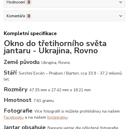
Hodnocení
0
Komentáře
0
Kompletní specifikace
Okno do třetihorního světa
jantaru - Ukrajina, Rovno
Země původu
: Ukrajina, Rovno.
Stáří
: Svrchní Eocén – Priabon / Barton, cca 33,9 - 37,2 milionů
let.
Rozměry
: 47.35 mm x 27.42 mm x 18.21 mm
Hmotnost
: 7.61 gramu
Fotografie
: Více fotografií si můžete prohlédnou na našem
Facebooku
a na našem
Instagramu
.
Jantar obsahuje
: Barevný jantar dle přiložené fotografie.