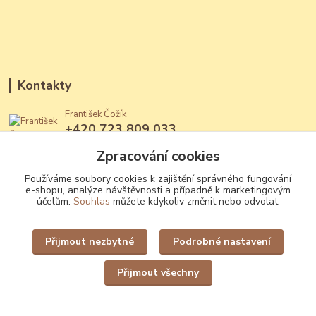
Kontakty
František Čožík
+420 723 809 033
(Po - Ne, 12 - 22 hod.)
Zpracování cookies
jantary@jantary.cz
Používáme soubory cookies k zajištění správného fungování
e-shopu, analýze návštěvnosti a případně k marketingovým
účelům.
Souhlas
můžete kdykoliv změnit nebo odvolat.
Přijmout nezbytné
Podrobné nastavení
Upravit sběr cookies.
Přijmout všechny
Vytvořeno na
Eshop-rychle.cz