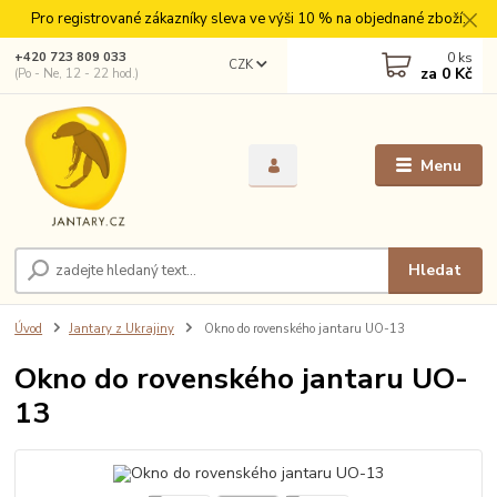
Pro registrované zákazníky sleva ve výši 10 % na objednané zboží.
0
ks
+420 723 809 033
CZK
za
0 Kč
(Po - Ne, 12 - 22 hod.)
Menu
Hledat
Úvod
Jantary z Ukrajiny
Okno do rovenského jantaru UO-13
Okno do rovenského jantaru UO-
13