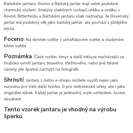
Baltském jantaru. Rovno a Baltský jantar mají velmi podobné
chemické složení. Analýzy stabilních izotopů uhlíku a vodíku v
Rovně, Bitterfeldu a Baltském jantaru však naznačují, že Rovenský
jantar má podobný věk jako baltský jantar, ale pochází z jižnějšího
místa.
Foceno
: Na denním světle v ultrafialovém světle a studeném
bílém světle.
Poznámka
: Části rostlin, hmyz a další inkluze nacházející se
hluboko uvnitř jantaru tmavého, třešňového, nebo jiné tmavé
variety, jde špatně zachytit na fotografii.
Shrnutí
: Jantary z mého e-shopu můžete využít nejen jako
surovinu pro Vaši další tvorbu, či pro sběratelské účely, ale i jako
originální dárek. Každý jantar je jedinečný svým vzhledem, řezem,
obsahem.
Tento vzorek jantaru je vhodný na výrobu
šperku
.