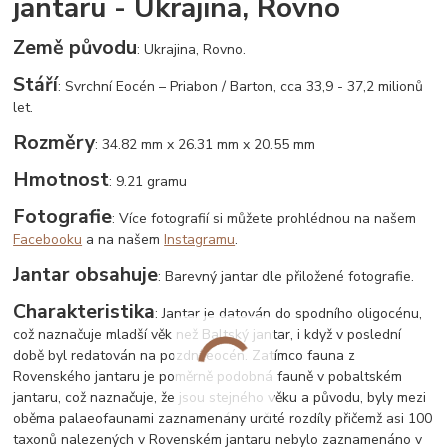
jantaru - Ukrajina, Rovno
Země původu
: Ukrajina, Rovno.
Stáří
: Svrchní Eocén – Priabon / Barton, cca 33,9 - 37,2 milionů
let.
Rozměry
: 34.82 mm x 26.31 mm x 20.55 mm
Hmotnost
: 9.21 gramu
Fotografie
: Více fotografií si můžete prohlédnou na našem
Facebooku
a na našem
Instagramu
.
Jantar obsahuje
: Barevný jantar dle přiložené fotografie.
Charakteristika
: Jantar je datován do spodního oligocénu,
což naznačuje mladší věk než Baltský jantar, i když v poslední
době byl redatován na pozdní eocén. Zatímco fauna z
Rovenského jantaru je poměrně podobná fauně v pobaltském
jantaru, což naznačuje, že jsou stejného věku a původu, byly mezi
oběma palaeofaunami zaznamenány určité rozdíly přičemž asi 100
taxonů nalezených v Rovenském jantaru nebylo zaznamenáno v