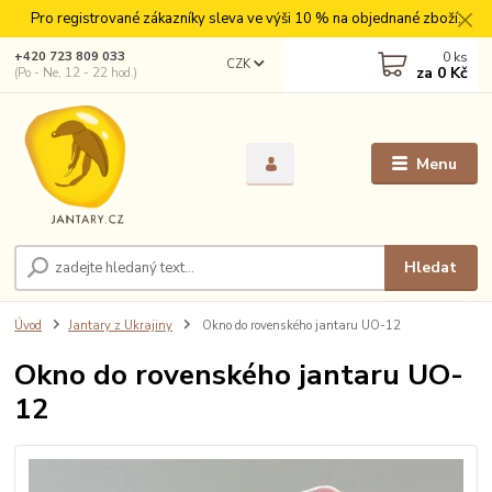
Pro registrované zákazníky sleva ve výši 10 % na objednané zboží.
0
ks
+420 723 809 033
CZK
za
0 Kč
(Po - Ne, 12 - 22 hod.)
Menu
Hledat
Úvod
Jantary z Ukrajiny
Okno do rovenského jantaru UO-12
Okno do rovenského jantaru UO-
12