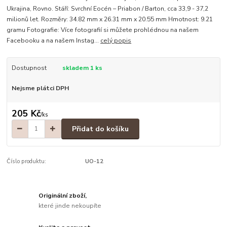
Ukrajina, Rovno. Stáří: Svrchní Eocén – Priabon / Barton, cca 33,9 - 37,2
milionů let. Rozměry: 34.82 mm x 26.31 mm x 20.55 mm Hmotnost: 9.21
gramu Fotografie: Více fotografií si můžete prohlédnou na našem
Facebooku a na našem Instag...
celý popis
Dostupnost
skladem 1 ks
Nejsme plátci DPH
205 Kč
/
ks
Přidat do košíku
Číslo produktu:
UO-12
Originální zboží,
které jinde nekoupíte