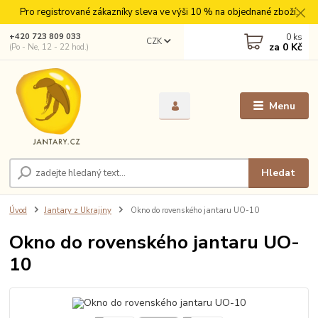
Pro registrované zákazníky sleva ve výši 10 % na objednané zboží.
0
ks
+420 723 809 033
CZK
za
0 Kč
(Po - Ne, 12 - 22 hod.)
Menu
Hledat
Úvod
Jantary z Ukrajiny
Okno do rovenského jantaru UO-10
Okno do rovenského jantaru UO-
10