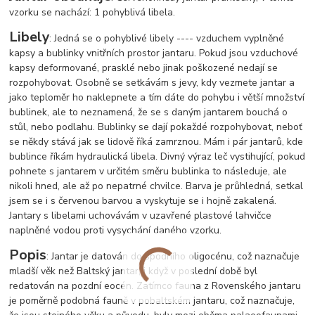
vzorku se nachází: 1 pohyblivá libela.
Libely
: Jedná se o pohyblivé libely ---- vzduchem vyplněné
kapsy a bublinky vnitřních prostor jantaru. Pokud jsou vzduchové
kapsy deformované, prasklé nebo jinak poškozené nedají se
rozpohybovat. Osobně se setkávám s jevy, kdy vezmete jantar a
jako teploměr ho naklepnete a tím dáte do pohybu i větší množství
bublinek, ale to neznamená, že se s daným jantarem bouchá o
stůl, nebo podlahu. Bublinky se dají pokaždé rozpohybovat, neboť
se někdy stává jak se lidově říká zamrznou. Mám i pár jantarů, kde
bublince říkám hydraulická libela. Divný výraz leč vystihující, pokud
pohnete s jantarem v určitém směru bublinka to následuje, ale
nikoli hned, ale až po nepatrné chvilce. Barva je průhledná, setkal
jsem se i s červenou barvou a vyskytuje se i hojně zakalená.
Jantary s libelami uchovávám v uzavřené plastové lahvičce
naplněné vodou proti vysychání daného vzorku.
Popis
: Jantar je datován do spodního oligocénu, což naznačuje
mladší věk než Baltský jantar, i když v poslední době byl
redatován na pozdní eocén. Zatímco fauna z Rovenského jantaru
je poměrně podobná fauně v pobaltském jantaru, což naznačuje,