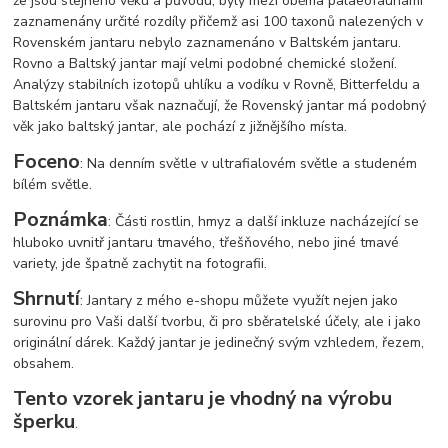
že jsou stejného věku a původu, byly mezi oběma palaeofaunami
zaznamenány určité rozdíly přičemž asi 100 taxonů nalezených v
Rovenském jantaru nebylo zaznamenáno v Baltském jantaru.
Rovno a Baltský jantar mají velmi podobné chemické složení.
Analýzy stabilních izotopů uhlíku a vodíku v Rovně, Bitterfeldu a
Baltském jantaru však naznačují, že Rovenský jantar má podobný
věk jako baltský jantar, ale pochází z jižnějšího místa.
Foceno
: Na denním světle v ultrafialovém světle a studeném
bílém světle.
Poznámka
: Části rostlin, hmyz a další inkluze nacházející se
hluboko uvnitř jantaru tmavého, třešňového, nebo jiné tmavé
variety, jde špatně zachytit na fotografii.
Shrnutí
: Jantary z mého e-shopu můžete využít nejen jako
surovinu pro Vaši další tvorbu, či pro sběratelské účely, ale i jako
originální dárek. Každý jantar je jedinečný svým vzhledem, řezem,
obsahem.
Tento vzorek jantaru je vhodný na výrobu
šperku
.