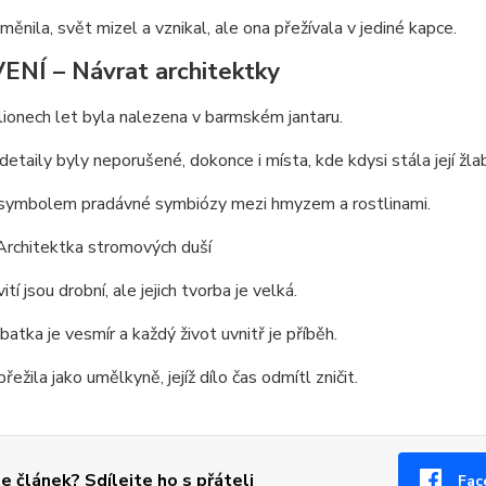
ěnila, svět mizel a vznikal, ale ona přežívala v jediné kapce.
ENÍ – Návrat architektky
ionech let byla nalezena v barmském jantaru.
i detaily byly neporušené, dokonce i místa, kde kdysi stála její žla
 symbolem pradávné symbiózy mezi hmyzem a rostlinami.
Architektka stromových duší
tí jsou drobní, ale jejich tvorba je velká.
batka je vesmír a každý život uvnitř je příběh.
řežila jako umělkyně, jejíž dílo čas odmítl zničit.
se článek? Sdílejte ho s přáteli
Fac