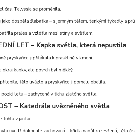
el čas, Talyssia se proměnila.
e jako dospělá žlabatka – s jemným tělem, tenkými tykadly a průs
atřila prales a vzlétla mezi stíny a světlem.
DNÍ LET – Kapka světla, která nepustila
ně pryskyřice ji přilákala k prasklině v kmeni.
 okraj kapky, ale povrch byl měkký.
přilepila, tělo uvázlo a pryskyřice ji pomalu obalila.
 pozici letu – zachycená v tichu zlatého světla.
ST – Katedrála uvězněného světla
 tuhla v jantar.
byla uvnitř dokonale zachovaná – křídla napůl rozevřená, tělo či