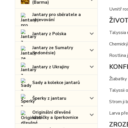
(Barma)
Uvnitř ro
Jantary pro sběratele a
ŽIVOT 
objevování
Talyssia 
Jantary z Polska
Chemickým
Jantary ze Sumatry
(Indonésie)
Rostlina j
KONFLI
Jantary z Ukrajiny
Žlabatky 
Sady a kolekce jantarů
Talyssii 
Šperky z jantaru
Strom ji b
Originální dřevěné
Larva přež
krabičky a šperkovnice
ZROZE