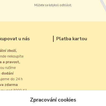
Můžete se kdykoli odhlásit.
kupovat u nás
Platba kartou
ální zboží,
jinde nekoupíte
a a pravost,
rou ručíme
é dodání
ujeme do 24 h
va zdarma
kupu nad 3000 Kč
Zpracování cookies