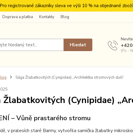
Pro registrované zákazníky sleva ve výši 10 % na objednané zboží
Doprava a platba
Kontakty
Blog
Nevíte
Hledat
+420
(Po - N
Blog
Sága Žlabatkovitých (Cynipidae) „Architektka stromových duší“
2025
 Žlabatkovitých (Cynipidae) „Ar
NÍ – Vůně prastarého stromu
ídě, v pralesích staré Barmy, vytvořila samička žlabatky mikrosko