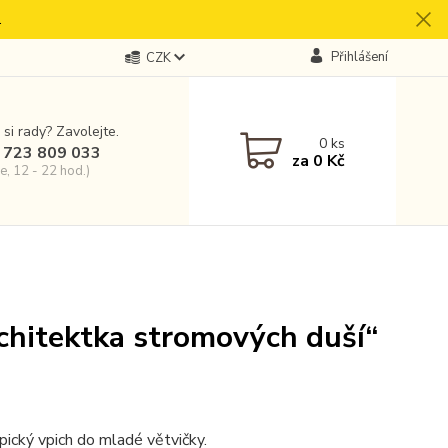
.
Přihlášení
CZK
 si rady? Zavolejte.
0
ks
 723 809 033
za
0 Kč
e, 12 - 22 hod.)
chitektka stromových duší“
pický vpich do mladé větvičky.