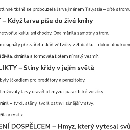
stlinné tkáně se probouzela larva jménem Talyssia – dítě stromu
– Když larva píše do živé knihy
netvořila kuklu ani chodby. Ona měnila samotný strom.
i signály přetvářela tkáň větvičky v žlabatku – dokonalou kom
i živila, chránila a formovala kolem ní malý vesmír.
KTY – Stíny křídy v jejím světě
byly lákadlem pro predátory a parazitoidy.
ohrožovaly larvy dravého hmyzu i parazitické vosičky.
ránil – tvrdil stěny, tvořil ostny i silnější vrstvy.
ila a rostla.
NÍ DOSPĚLCEM – Hmyz, který vytesal svůj 