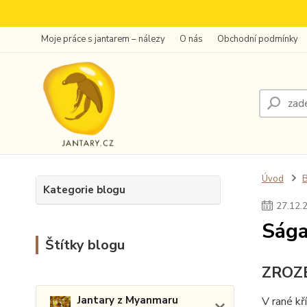
Moje práce s jantarem – nálezy
O nás
Obchodní podmínky
Úvod
Kategorie blogu
27
.
12
.
Sága
Štítky blogu
ZROZE
Jantary z Myanmaru
V rané kř