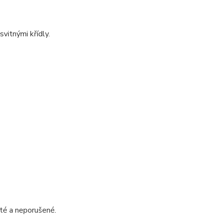
vitnými křídly.
sté a neporušené.