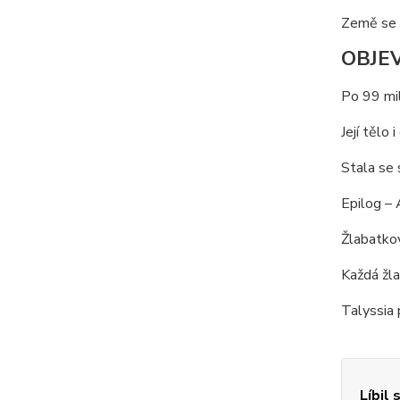
Země se m
OBJEV
Po 99 mil
Její tělo 
Stala se
Epilog – 
Žlabatkovi
Každá žla
Talyssia p
Líbil 