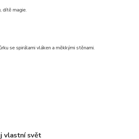
, dítě magie.
ůrku se spirálami vláken a měkkými stěnami.
vlastní svět