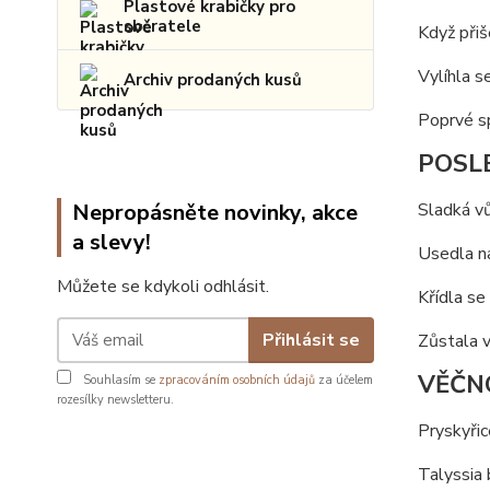
Plastové krabičky pro
sběratele
Když přiš
Vylíhla s
Archiv prodaných kusů
Poprvé sp
POSLE
Nepropásněte novinky, akce
Sladká vů
a slevy!
Usedla na
Můžete se kdykoli odhlásit.
Křídla se 
Přihlásit se
Zůstala v
VĚČNO
Souhlasím se
zpracováním osobních údajů
za účelem
rozesílky newsletteru.
Pryskyřice
Talyssia 