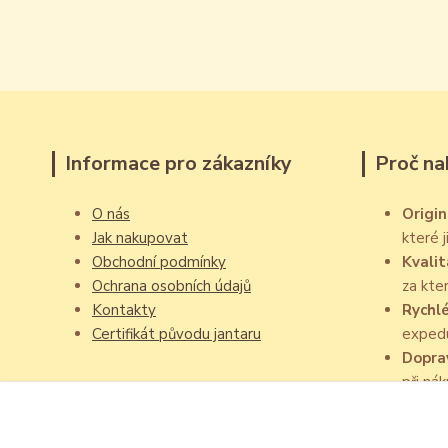
Informace pro zákazníky
Proč na
O nás
Origin
Jak nakupovat
které 
Obchodní podmínky
Kvalit
Ochrana osobních údajů
za kte
Kontakty
Rychl
Certifikát původu jantaru
exped
Dopra
při ná