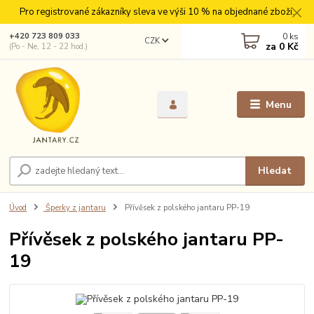
Pro registrované zákazníky sleva ve výši 10 % na objednané zboží.
0
ks
+420 723 809 033
CZK
za
0 Kč
(Po - Ne, 12 - 22 hod.)
Menu
Hledat
Úvod
Šperky z jantaru
Přívěsek z polského jantaru PP-19
Přívěsek z polského jantaru PP-
19