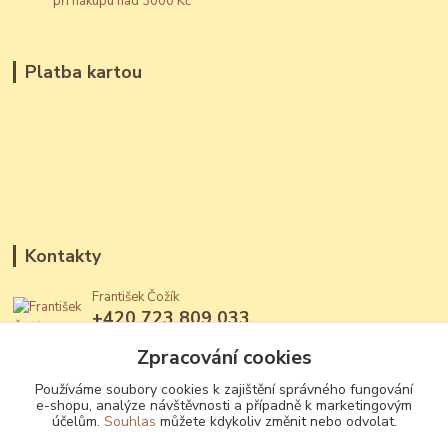
při nákupu nad 3000 Kč
Platba kartou
Kontakty
František Čožík
+420 723 809 033
(Po - Ne, 12 - 22 hod.)
Zpracování cookies
jantary@jantary.cz
Používáme soubory cookies k zajištění správného fungování
e-shopu, analýze návštěvnosti a případně k marketingovým
účelům.
Souhlas
můžete kdykoliv změnit nebo odvolat.