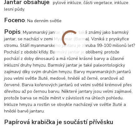
Jantar obsahuje
: pylové inkluze, části vegetace, inkluze
lesní půdy.
Foceno
: Na denním světle
Popis
: Myanmarský jantar, který je také známý jako barmský
jantar, se nachází v zemi Myanmar (Barma). Vzniká z pryskyřice
stromu. Stáří myanmarského jantaru je zhruba 99-100 milionů let?
Pochází z období křídy. Barmský jantar je oblíbený, protože
pochází z doby dinosaurů a má různé krásné barvy a úžasné
inkluzní druhy hmyzu. Barmský jantar je také paleontologicky
zajímavý díky svým druhům hmyzu. Barvy myanmarských jantarů
jsou velmi světle žluté, medové, hnědé až černé, oranžové až
červené. Barva kořenových jantarů od velmi světlé krémové přes
dřevitou až po černou barvu. Některé jantary jsou velmi zajímavé,
protože barva se může měnit v závislosti na úhlech pohledu.
Inkluze hmyzu a rostlin se obvykle nacházejí ve světle žluté a
hnědé barvě jantaru.
Papírová krabička je součástí přívěsku