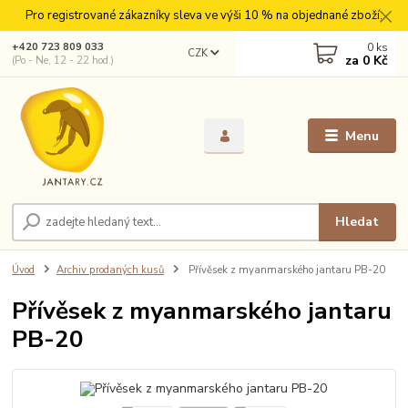
Pro registrované zákazníky sleva ve výši 10 % na objednané zboží.
0
ks
+420 723 809 033
CZK
za
0 Kč
(Po - Ne, 12 - 22 hod.)
Menu
Hledat
Úvod
Archiv prodaných kusů
Přívěsek z myanmarského jantaru PB-20
Přívěsek z myanmarského jantaru
PB-20