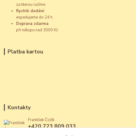
za kterou ručíme
Rychlé dodání
expedujeme do 24 h
Doprava zdarma
při nákupu nad 3000 Kč
Platba kartou
Kontakty
František Čožík
+420 723 809 033
(Po - Ne, 12 - 22 hod.)