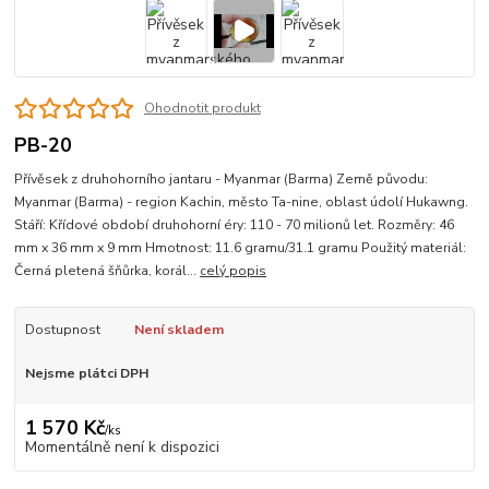
Ohodnotit produkt
PB-20
Přívěsek z druhohorního jantaru - Myanmar (Barma) Země původu:
Myanmar (Barma) - region Kachin, město Ta-nine, oblast údolí Hukawng.
Stáří: Křídové období druhohorní éry: 110 - 70 milionů let. Rozměry: 46
mm x 36 mm x 9 mm Hmotnost: 11.6 gramu/31.1 gramu Použitý materiál:
Černá pletená šňůrka, korál...
celý popis
Dostupnost
Není skladem
Nejsme plátci DPH
1 570 Kč
/
ks
Momentálně není k dispozici