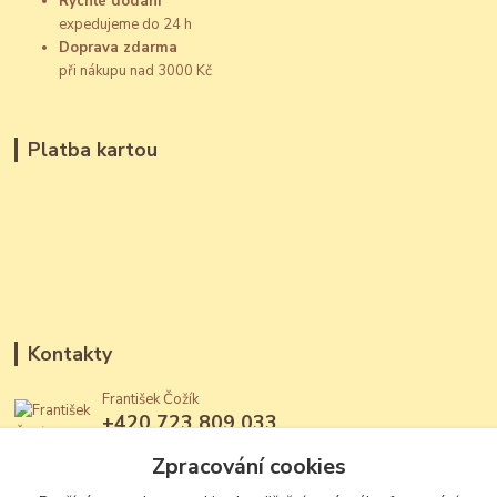
Rychlé dodání
expedujeme do 24 h
Doprava zdarma
při nákupu nad 3000 Kč
Platba kartou
Kontakty
František Čožík
+420 723 809 033
(Po - Ne, 12 - 22 hod.)
Zpracování cookies
jantary@jantary.cz