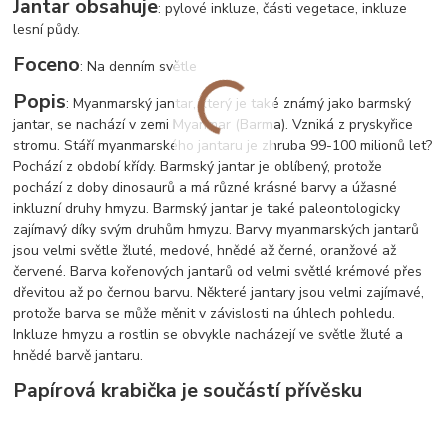
Jantar obsahuje
: pylové inkluze, části vegetace, inkluze
lesní půdy.
Foceno
: Na denním světle
Popis
: Myanmarský jantar, který je také známý jako barmský
jantar, se nachází v zemi Myanmar (Barma). Vzniká z pryskyřice
stromu. Stáří myanmarského jantaru je zhruba 99-100 milionů let?
Pochází z období křídy. Barmský jantar je oblíbený, protože
pochází z doby dinosaurů a má různé krásné barvy a úžasné
inkluzní druhy hmyzu. Barmský jantar je také paleontologicky
zajímavý díky svým druhům hmyzu. Barvy myanmarských jantarů
jsou velmi světle žluté, medové, hnědé až černé, oranžové až
červené. Barva kořenových jantarů od velmi světlé krémové přes
dřevitou až po černou barvu. Některé jantary jsou velmi zajímavé,
protože barva se může měnit v závislosti na úhlech pohledu.
Inkluze hmyzu a rostlin se obvykle nacházejí ve světle žluté a
hnědé barvě jantaru.
Papírová krabička je součástí přívěsku