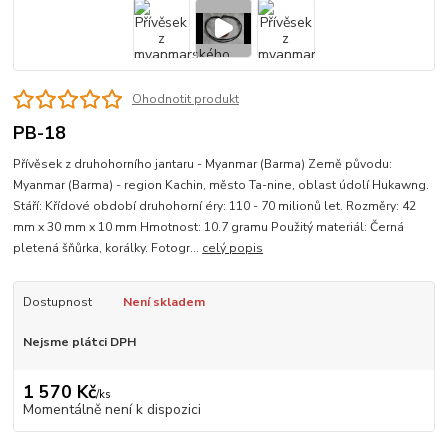
Ohodnotit produkt
PB-18
Přívěsek z druhohorního jantaru - Myanmar (Barma) Země původu:
Myanmar (Barma) - region Kachin, město Ta-nine, oblast údolí Hukawng.
Stáří: Křídové období druhohorní éry: 110 - 70 milionů let. Rozměry: 42
mm x 30 mm x 10 mm Hmotnost: 10.7 gramu Použitý materiál: Černá
pletená šňůrka, korálky. Fotogr...
celý popis
Dostupnost
Není skladem
Nejsme plátci DPH
1 570 Kč
/
ks
Momentálně není k dispozici