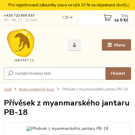
Pro registrované zákazníky sleva ve výši 10 % na objednané zboží.
0
ks
+420 723 809 033
CZK
za
0 Kč
(Po - Ne, 12 - 22 hod.)
Menu
Hledat
Úvod
Archiv prodaných kusů
Přívěsek z myanmarského jantaru PB-18
Přívěsek z myanmarského jantaru
PB-18