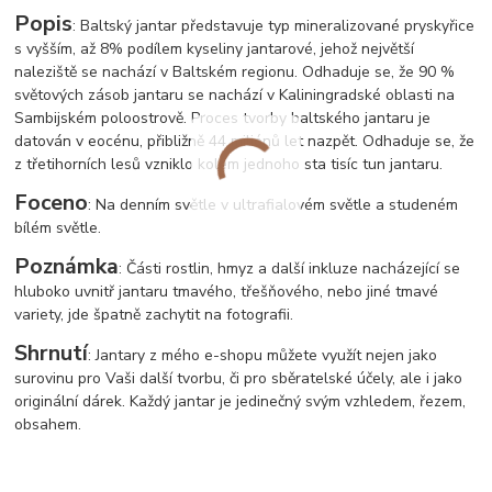
Popis
: Baltský jantar představuje typ mineralizované pryskyřice
s vyšším, až 8% podílem kyseliny jantarové, jehož největší
naleziště se nachází v Baltském regionu. Odhaduje se, že 90 %
světových zásob jantaru se nachází v Kaliningradské oblasti na
Sambijském poloostrově. Proces tvorby baltského jantaru je
datován v eocénu, přibližně 44 miliónů let nazpět. Odhaduje se, že
z třetihorních lesů vzniklo kolem jednoho sta tisíc tun jantaru.
Foceno
: Na denním světle v ultrafialovém světle a studeném
bílém světle.
Poznámka
: Části rostlin, hmyz a další inkluze nacházející se
hluboko uvnitř jantaru tmavého, třešňového, nebo jiné tmavé
variety, jde špatně zachytit na fotografii.
Shrnutí
: Jantary z mého e-shopu můžete využít nejen jako
surovinu pro Vaši další tvorbu, či pro sběratelské účely, ale i jako
originální dárek. Každý jantar je jedinečný svým vzhledem, řezem,
obsahem.