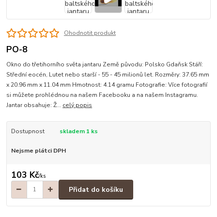
Ohodnotit produkt
PO-8
Okno do třetihorního světa jantaru Země původu: Polsko Gdaňsk Stáří:
Střední eocén, Lutet nebo starší - 55 - 45 milionů let. Rozměry: 37.65 mm
x 20.96 mm x 11.04 mm Hmotnost: 4.14 gramu Fotografie: Více fotografií
si můžete prohlédnou na našem Facebooku a na našem Instagramu.
Jantar obsahuje: Ž...
celý popis
Dostupnost
skladem 1 ks
Nejsme plátci DPH
103 Kč
/
ks
Přidat do košíku