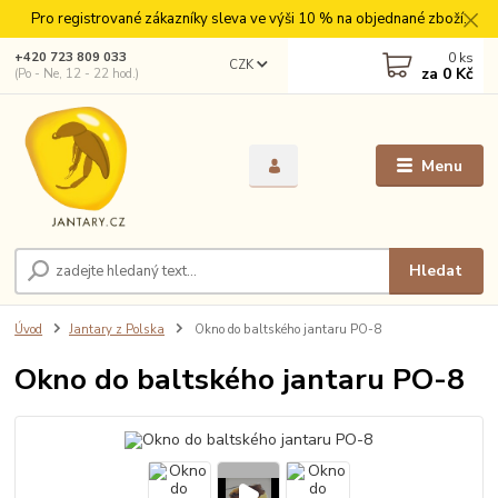
Pro registrované zákazníky sleva ve výši 10 % na objednané zboží.
0
ks
+420 723 809 033
CZK
za
0 Kč
(Po - Ne, 12 - 22 hod.)
Menu
Hledat
Úvod
Jantary z Polska
Okno do baltského jantaru PO-8
Okno do baltského jantaru PO-8