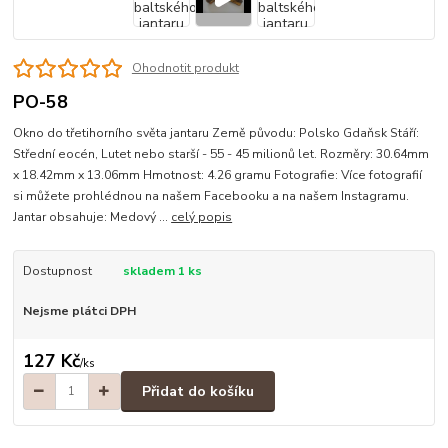
Ohodnotit produkt
PO-58
Okno do třetihorního světa jantaru Země původu: Polsko Gdaňsk Stáří:
Střední eocén, Lutet nebo starší - 55 - 45 milionů let. Rozměry: 30.64mm
x 18.42mm x 13.06mm Hmotnost: 4.26 gramu Fotografie: Více fotografií
si můžete prohlédnou na našem Facebooku a na našem Instagramu.
Jantar obsahuje: Medový ...
celý popis
Dostupnost
skladem 1 ks
Nejsme plátci DPH
127 Kč
/
ks
Přidat do košíku