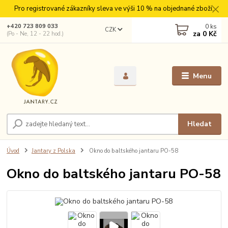
Pro registrované zákazníky sleva ve výši 10 % na objednané zboží.
0
ks
+420 723 809 033
CZK
za
0 Kč
(Po - Ne, 12 - 22 hod.)
Menu
Hledat
Úvod
Jantary z Polska
Okno do baltského jantaru PO-58
Okno do baltského jantaru PO-58