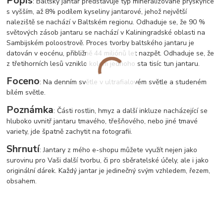
Popis
: Baltský jantar představuje typ mineralizované pryskyřice
s vyšším, až 8% podílem kyseliny jantarové, jehož největší
naleziště se nachází v Baltském regionu. Odhaduje se, že 90 %
světových zásob jantaru se nachází v Kaliningradské oblasti na
Sambijském poloostrově. Proces tvorby baltského jantaru je
datován v eocénu, přibližně 44 miliónů let nazpět. Odhaduje se, že
z třetihorních lesů vzniklo kolem jednoho sta tisíc tun jantaru.
Foceno
: Na denním světle v ultrafialovém světle a studeném
bílém světle.
Poznámka
: Části rostlin, hmyz a další inkluze nacházející se
hluboko uvnitř jantaru tmavého, třešňového, nebo jiné tmavé
variety, jde špatně zachytit na fotografii.
Shrnutí
: Jantary z mého e-shopu můžete využít nejen jako
surovinu pro Vaši další tvorbu, či pro sběratelské účely, ale i jako
originální dárek. Každý jantar je jedinečný svým vzhledem, řezem,
obsahem.