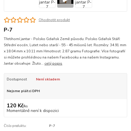
Ohodnotit produkt
P-7
Třetihorní jantar - Polsko Gdaňsk Země původu: Polsko Gdaňsk Stáří:
Střední eocén, Lutet nebo starší - 55 - 45 milionů let. Rozměry: 34.91 mm
x 18.04 mm x 10.11 mm Hmotnost: 2.87 gramu Fotografie: Více fotografií
si můžete prohlédnou na našem Facebooku a na našem Instagramu.
Jantar obsahuje: Žluto...
celý popis
Dostupnost
Není skladem
Nejsme plátci DPH
120 Kč
/
ks
Momentálně není k dispozici
Číslo produktu:
P-7