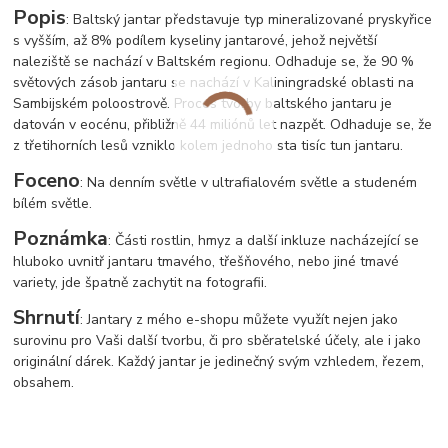
Popis
: Baltský jantar představuje typ mineralizované pryskyřice
s vyšším, až 8% podílem kyseliny jantarové, jehož největší
naleziště se nachází v Baltském regionu. Odhaduje se, že 90 %
světových zásob jantaru se nachází v Kaliningradské oblasti na
Sambijském poloostrově. Proces tvorby baltského jantaru je
datován v eocénu, přibližně 44 miliónů let nazpět. Odhaduje se, že
z třetihorních lesů vzniklo kolem jednoho sta tisíc tun jantaru.
Foceno
: Na denním světle v ultrafialovém světle a studeném
bílém světle.
Poznámka
: Části rostlin, hmyz a další inkluze nacházející se
hluboko uvnitř jantaru tmavého, třešňového, nebo jiné tmavé
variety, jde špatně zachytit na fotografii.
Shrnutí
: Jantary z mého e-shopu můžete využít nejen jako
surovinu pro Vaši další tvorbu, či pro sběratelské účely, ale i jako
originální dárek. Každý jantar je jedinečný svým vzhledem, řezem,
obsahem.