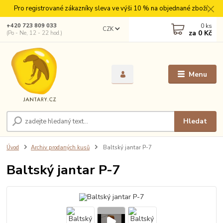
Pro registrované zákazníky sleva ve výši 10 % na objednané zboží.
0
ks
+420 723 809 033
CZK
za
0 Kč
(Po - Ne, 12 - 22 hod.)
Menu
Hledat
Úvod
Archiv prodaných kusů
Baltský jantar P-7
Baltský jantar P-7