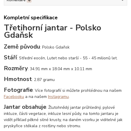
Kompletní specifikace
Třetihorní jantar - Polsko
Gdaňsk
Země původu
: Polsko Gdaňsk
Stáří
: Střední eocén, Lutet nebo starší - 55 - 45 milionů let.
Rozměry
: 34.91 mm x 18.04 mm x 10.11 mm
Hmotnost
: 2.87 gramu
Fotografie
: Více fotografií si můžete prohlédnou na našem
Facebooku
a na našem
Instagramu
.
Jantar obsahuje
: Žlutohnědý jantar průhledný, pylové
inkluze, části vegetace, inkluze lesní půdy, na tomto jantaru je
vidět příklad pěkné silné krusty, na daném vzorku je viditelné jak
pryskyřice stékala z rostliny nebo stromu.