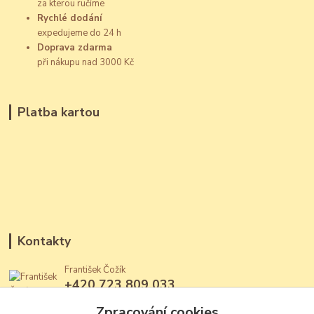
za kterou ručíme
Rychlé dodání
expedujeme do 24 h
Doprava zdarma
při nákupu nad 3000 Kč
Platba kartou
Kontakty
František Čožík
+420 723 809 033
(Po - Ne, 12 - 22 hod.)
Zpracování cookies