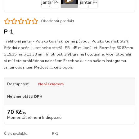
Ohodnotit produkt
P-1
Třetihorní jantar - Polsko Gdaňsk Země původu: Polsko Gdaňsk Stáří:
Střední eocén, Lutet nebo starší - 55 - 45 milionů let. Rozměry: 30.82mm
x 19.35mm x 11.38mm Hmotnost: 3.91 gramu Fotografie: Více fotografií
si můžete prohlédnou na našem Facebooku a na našem Instagramu.
Jantar obsahuje: Medový j...
celý popis
Dostupnost
Není skladem
Nejsme plátci DPH
70 Kč
/
ks
Momentálně není k dispozici
Číslo produktu:
P-1