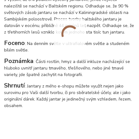
naleziště se nachází v Baltském regionu. Odhaduje se, že 90 %
světových zásob jantaru se nachází v Kaliningradské oblasti na
Sambijském poloostrově. Proces tvorby baltského jantaru je
datován v eocénu, přibližně 44 miliónů let nazpět. Odhaduje se, že
z třetihorních lesů vzniklo kolem jednoho sta tisíc tun jantaru.
Foceno
: Na denním světle v ultrafialovém světle a studeném
bílém světle.
Poznámka
: Části rostlin, hmyz a další inkluze nacházející se
hluboko uvnitř jantaru tmavého, třešňového, nebo jiné tmavé
variety, jde špatně zachytit na fotografii.
Shrnutí
: Jantary z mého e-shopu můžete využít nejen jako
surovinu pro Vaši další tvorbu, či pro sběratelské účely, ale i jako
originální dárek. Každý jantar je jedinečný svým vzhledem, řezem,
obsahem.