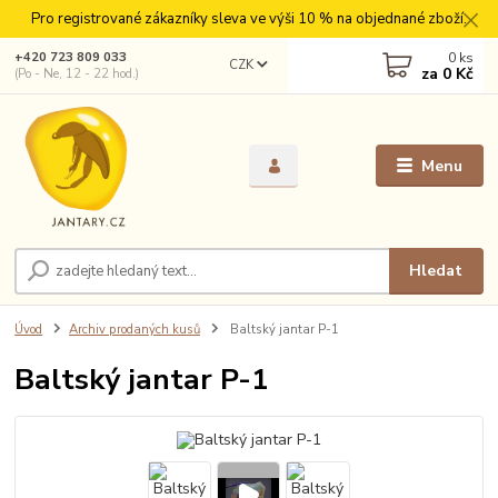
Pro registrované zákazníky sleva ve výši 10 % na objednané zboží.
0
ks
+420 723 809 033
CZK
za
0 Kč
(Po - Ne, 12 - 22 hod.)
Menu
Hledat
Úvod
Archiv prodaných kusů
Baltský jantar P-1
Baltský jantar P-1