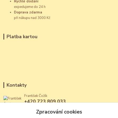
Rychlé dodání
expedujeme do 24 h
Doprava zdarma
při nákupu nad 3000 Kč
Platba kartou
Kontakty
František Čožík
+420 723 809 033
(Po - Ne, 12 - 22 hod.)
Zpracování cookies
jantary@jantary.cz