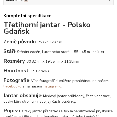
Kompletní specifikace
Třetihorní jantar - Polsko
Gdaňsk
Země původu
: Polsko Gdaňsk
Stáří
: Střední eocén, Lutet nebo starší - 55 - 45 milionů let.
Rozměry
: 30.82mm x 19.35mm x 11.38mm
Hmotnost
: 3.91 gramu
Fotografie
: Více fotografií si můžete prohlédnou na našem
Facebooku
a na našem
Instagramu
.
Jantar obsahuje
: Medový jantar průhledný, části vegetace,
otisky kůry stromu - nebo její části, bublinky.
Popis
: Baltský jantar představuje typ mineralizované pryskyřice
s vyšším, až 8% podílem kyseliny jantarové, jehož největší