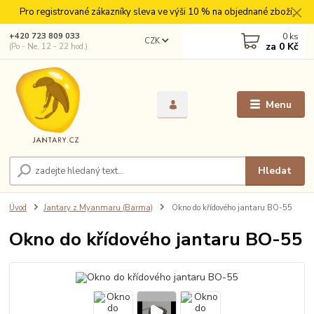
Pro registrované zákazníky sleva ve výši 10 % na objednané zboží.
0
ks
+420 723 809 033
CZK
za
0 Kč
(Po - Ne, 12 - 22 hod.)
Menu
Hledat
Úvod
Jantary z Myanmaru (Barma)
Okno do křídového jantaru BO-55
Okno do křídového jantaru BO-55