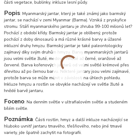
části vegetace, bublinky, inkluze lesní půdy.
Popis
: Myanmarský jantar, který je také známý jako barmský
jantar, se nachází v zemi Myanmar (Barma). Vzniká z pryskyřice
stromu. Stáří myanmarského jantaru je zhruba 99-100 milionů let?
Pochází z období křídy. Barmský jantar je oblíbený, protože
pochází z doby dinosaurů a má různé krásné barvy a úžasné
inkluzní druhy hmyzu. Barmský jantar je také paleontologicky
zajímavý díky svým druhům hmyzu. Barvy myanmarských jantarů
jsou velmi světle žluté, medové, hnědé až černé, oranžové až
červené. Barva kořenových jantarů od velmi světlé krémové přes
dřevitou až po černou barvu. Některé jantary jsou velmi zajímavé,
protože barva se může měnit v závislosti na úhlech pohledu.
Inkluze hmyzu a rostlin se obvykle nacházejí ve světle žluté a
hnědé barvě jantaru.
Foceno
: Na denním světle v ultrafialovém světle a studeném
bílém světle.
Poznámka
: Části rostlin, hmyz a další inkluze nacházející se
hluboko uvnitř jantaru tmavého, třešňového, nebo jiné tmavé
variety, jde špatně zachytit na fotografii.