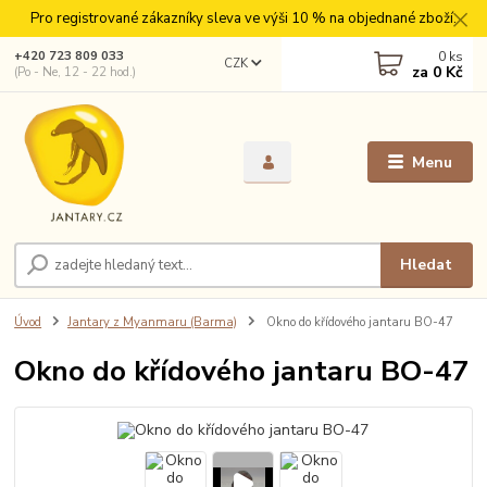
Pro registrované zákazníky sleva ve výši 10 % na objednané zboží.
0
ks
+420 723 809 033
CZK
za
0 Kč
(Po - Ne, 12 - 22 hod.)
Menu
Hledat
Úvod
Jantary z Myanmaru (Barma)
Okno do křídového jantaru BO-47
Okno do křídového jantaru BO-47