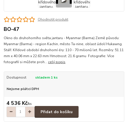
Ohodnotit produkt
BO-47
Okno do druhohorního světa jantaru - Myanmar (Barma) Země původu:
Myanmar (Barma) - region Kachin, město Ta-nine, oblast údolí Hukawng.
Stáří: Křídové období druhohorní éry: 110 - 70 milionů let. Rozměry: 51.11
mm x 40.06 mm x 22.63 mm Hmotnost: 21.6 gramu Fotografie: Více
fotografií si můžete proh...
celý popis
Dostupnost
skladem 1 ks
Nejsme plátci DPH
4 536 Kč
/
ks
Přidat do košíku