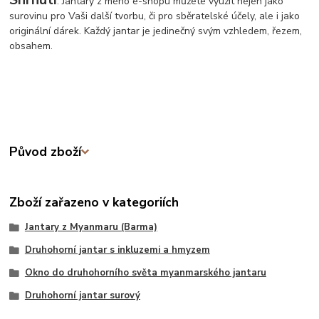
: Jantary z mého e-shopu můžete využít nejen jako
surovinu pro Vaši další tvorbu, či pro sběratelské účely, ale i jako
originální dárek. Každý jantar je jedinečný svým vzhledem, řezem,
obsahem.
Původ zboží
Zboží zařazeno v kategoriích
Jantary z Myanmaru (Barma)
Druhohorní jantar s inkluzemi a hmyzem
Okno do druhohorního světa myanmarského jantaru
Druhohorní jantar surový