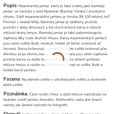
Popis
: Myanmarský jantar, který je také známý jako barmský
jantar, se nachází v zemi Myanmar (Barma). Vzniká z pryskyřice
stromu. Stáří myanmarského jantaru je zhruba 99-100 milionů let?
Pochází z období křídy. Barmský jantar je oblíbený, protože
pochází z doby dinosaurů a má různé krásné barvy a úžasné
inkluzní druhy hmyzu. Barmský jantar je také paleontologicky
zajímavý díky svým druhům hmyzu. Barvy myanmarských jantarů
jsou velmi světle žluté, medové, hnědé až černé, oranžové až
červené. Barva kořenových jantarů od velmi světlé krémové přes
dřevitou až po černou barvu. Některé jantary jsou velmi zajímavé,
protože barva se může měnit v závislosti na úhlech pohledu.
Inkluze hmyzu a rostlin se obvykle nacházejí ve světle žluté a
hnědé barvě jantaru.
Foceno
: Na denním světle v ultrafialovém světle a studeném
bílém světle.
Poznámka
: Části rostlin, hmyz a další inkluze nacházející se
hluboko uvnitř jantaru tmavého, třešňového, nebo jiné tmavé
variety, jde špatně zachytit na fotografii.
Shrnutí