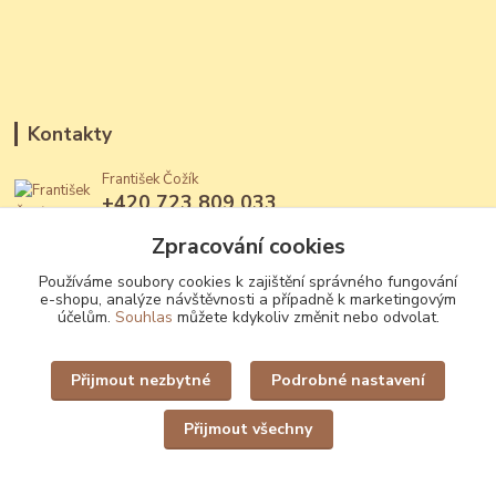
Kontakty
František Čožík
+420 723 809 033
(Po - Ne, 12 - 22 hod.)
Zpracování cookies
jantary@jantary.cz
Používáme soubory cookies k zajištění správného fungování
e-shopu, analýze návštěvnosti a případně k marketingovým
účelům.
Souhlas
můžete kdykoliv změnit nebo odvolat.
Přijmout nezbytné
Podrobné nastavení
Upravit sběr cookies.
Přijmout všechny
Vytvořeno na
Eshop-rychle.cz