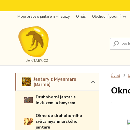
Moje práce s jantarem – nálezy
O nás
Obchodní podmínky
Úvod
J
Jantary z Myanmaru
(Barma)
Okno
Druhohorní jantar s
inkluzemi a hmyzem
Okno do druhohorního
světa myanmarského
jantaru