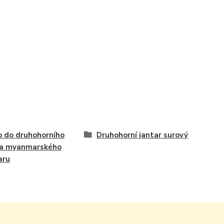
 do druhohorního
Druhohorní jantar surový
ta myanmarského
aru