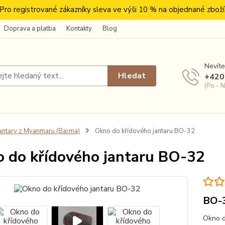
Pro registrované zákazníky sleva ve výši 10 % na objednané zboží
Doprava a platba
Kontakty
Blog
Nevíte
Hledat
+420
(Po - N
antary z Myanmaru (Barma)
Okno do křídového jantaru BO-32
 do křídového jantaru BO-32
BO-
Okno d