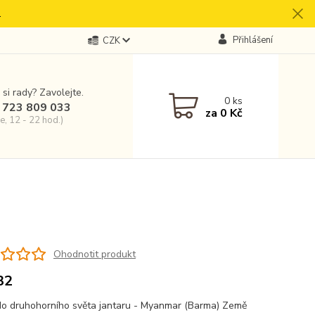
.
Přihlášení
CZK
 si rady? Zavolejte.
0
ks
 723 809 033
za
0 Kč
e, 12 - 22 hod.)
Ohodnotit produkt
32
o druhohorního světa jantaru - Myanmar (Barma) Země