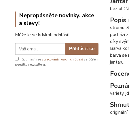
Jantar
bez bližší
Nepropásněte novinky, akce
Popis
:
a slevy!
stromu. S
pochází z
Můžete se kdykoli odhlásit.
díky svým
Barva koř
Přihlásit se
barva se 
Souhlasím se
zpracováním osobních údajů
za účelem
jantaru.
rozesílky newsletteru.
Focen
Pozná
variety, j
Shrnut
origináln