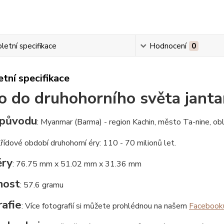
etní specifikace
Hodnocení
0
tní specifikace
 do druhohorního světa jant
původu
: Myanmar (Barma) - region Kachin, město Ta-nine, ob
Křídové období druhohorní éry: 110 - 70 milionů let.
ry
: 76.75 mm x 51.02 mm x 31.36 mm
nost
: 57.6 gramu
afie
: Více fotografií si můžete prohlédnou na našem
Facebook