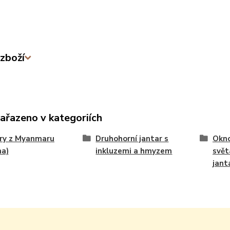
zboží
zařazeno v kategoriích
ry z Myanmaru
Druhohorní jantar s
Okno
ma)
inkluzemi a hmyzem
svě
jant