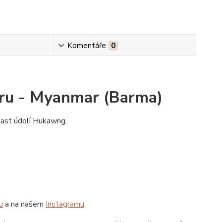
Komentáře
0
aru - Myanmar (Barma)
last údolí Hukawng.
u
a na našem
Instagramu
.