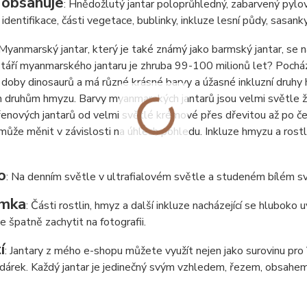
 obsahuje
: Hnědožlutý jantar poloprůhledný, zabarvený pylový
 identifikace, části vegetace, bublinky, inkluze lesní půdy, sasanky
 Myanmarský jantar, který je také známý jako barmský jantar, se 
táří myanmarského jantaru je zhruba 99-100 milionů let? Pochází
 doby dinosaurů a má různé krásné barvy a úžasné inkluzní druhy
 druhům hmyzu. Barvy myanmarských jantarů jsou velmi světle ž
enových jantarů od velmi světlé krémové přes dřevitou až po čer
může měnit v závislosti na úhlech pohledu. Inkluze hmyzu a rostl
o
: Na denním světle v ultrafialovém světle a studeném bílém sv
mka
: Části rostlin, hmyz a další inkluze nacházející se hluboko
de špatně zachytit na fotografii.
í
: Jantary z mého e-shopu můžete využít nejen jako surovinu pro Va
í dárek. Každý jantar je jedinečný svým vzhledem, řezem, obsahem