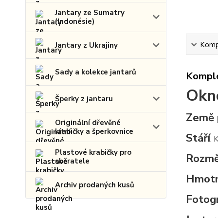
Jantary ze Sumatry
(Indonésie)
Kompl
Jantary z Ukrajiny
Sady a kolekce jantarů
Komple
Okno
Šperky z jantaru
Země 
Originální dřevěné
krabičky a šperkovnice
Stáří
: 
Plastové krabičky pro
Rozmě
sběratele
Hmot
Archiv prodaných kusů
Fotogr