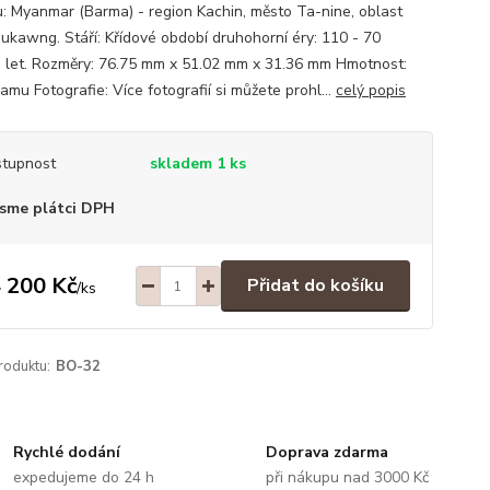
: Myanmar (Barma) - region Kachin, město Ta-nine, oblast
Hukawng. Stáří: Křídové období druhohorní éry: 110 - 70
ů let. Rozměry: 76.75 mm x 51.02 mm x 31.36 mm Hmotnost:
amu Fotografie: Více fotografií si můžete prohl...
celý popis
tupnost
skladem 1 ks
sme plátci DPH
 200 Kč
Přidat do košíku
/
ks
roduktu:
BO-32
Rychlé dodání
Doprava zdarma
expedujeme do 24 h
při nákupu nad 3000 Kč