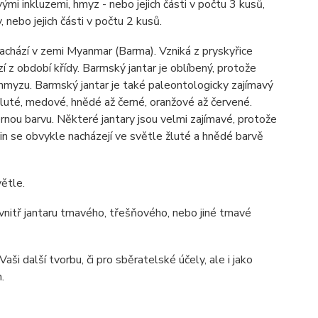
mi inkluzemi, hmyz - nebo jejich části v počtu 3 kusů,
, nebo jejich části v počtu 2 kusů.
nachází v zemi Myanmar (Barma). Vzniká z pryskyřice
 z období křídy. Barmský jantar je oblíbený, protože
 hmyzu. Barmský jantar je také paleontologicky zajímavý
luté, medové, hnědé až černé, oranžové až červené.
nou barvu. Některé jantary jsou velmi zajímavé, protože
in se obvykle nacházejí ve světle žluté a hnědé barvě
ětle.
 uvnitř jantaru tmavého, třešňového, nebo jiné tmavé
ši další tvorbu, či pro sběratelské účely, ale i jako
.