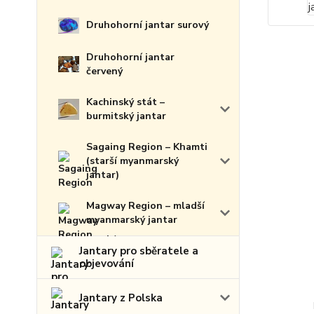
Druhohorní jantar surový
Druhohorní jantar
červený
Kachinský stát –
burmitský jantar
Sagaing Region – Khamti
(starší myanmarský
jantar)
Magway Region – mladší
myanmarský jantar
Jantary pro sběratele a
objevování
Jantary z Polska