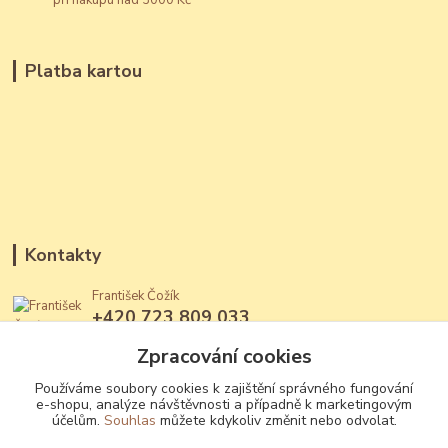
při nákupu nad 3000 Kč
Platba kartou
Kontakty
František Čožík
+420 723 809 033
(Po - Ne, 12 - 22 hod.)
Zpracování cookies
jantary@jantary.cz
Používáme soubory cookies k zajištění správného fungování
e-shopu, analýze návštěvnosti a případně k marketingovým
účelům.
Souhlas
můžete kdykoliv změnit nebo odvolat.