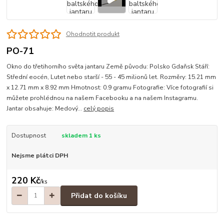
Ohodnotit produkt
PO-71
Okno do třetihorního světa jantaru Země původu: Polsko Gdaňsk Stáří:
Střední eocén, Lutet nebo starší - 55 - 45 milionů let. Rozměry: 15.21 mm
x 12.71 mm x 8.92 mm Hmotnost: 0.9 gramu Fotografie: Více fotografií si
můžete prohlédnou na našem Facebooku a na našem Instagramu.
Jantar obsahuje: Medový...
celý popis
Dostupnost
skladem 1 ks
Nejsme plátci DPH
220 Kč
/
ks
Přidat do košíku