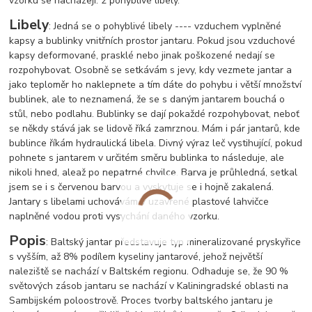
vzorku se nacházejí: 2 pohyblivé libely.
Libely
: Jedná se o pohyblivé libely ---- vzduchem vyplněné
kapsy a bublinky vnitřních prostor jantaru. Pokud jsou vzduchové
kapsy deformované, prasklé nebo jinak poškozené nedají se
rozpohybovat. Osobně se setkávám s jevy, kdy vezmete jantar a
jako teploměr ho naklepnete a tím dáte do pohybu i větší množství
bublinek, ale to neznamená, že se s daným jantarem bouchá o
stůl, nebo podlahu. Bublinky se dají pokaždé rozpohybovat, neboť
se někdy stává jak se lidově říká zamrznou. Mám i pár jantarů, kde
bublince říkám hydraulická libela. Divný výraz leč vystihující, pokud
pohnete s jantarem v určitém směru bublinka to následuje, ale
nikoli hned, ale
až po nepatrné chvilce. Barva je průhledná, setkal
jsem se i s červenou barvou a vyskytuje se i hojně zakalená.
Jantary s libelami uchovávám v uzavřené plastové lahvičce
naplněné vodou proti vysychání daného vzorku.
Popis
: Baltský jantar představuje typ mineralizované pryskyřice
s vyšším, až 8% podílem kyseliny jantarové, jehož největší
naleziště se nachází v Baltském regionu. Odhaduje se, že 90 %
světových zásob jantaru se nachází v Kaliningradské oblasti na
Sambijském poloostrově. Proces tvorby baltského jantaru je