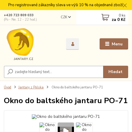
Pro registrované zákazníky sleva ve výši 10 % na objednané zboží.
0
ks
+420 723 809 033
CZK
za
0 Kč
(Po - Ne, 12 - 22 hod.)
Menu
Hledat
Úvod
Jantary z Polska
Okno do baltského jantaru PO-71
Okno do baltského jantaru PO-71