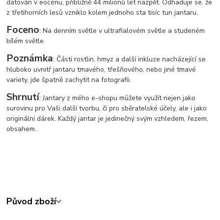
datován v eocénu, přibližně 44 miliónů let nazpět. Odhaduje se, že
z třetihorních lesů vzniklo kolem jednoho sta tisíc tun jantaru.
Foceno
: Na denním světle v ultrafialovém světle a studeném
bílém světle.
Poznámka
: Části rostlin, hmyz a další inkluze nacházející se
hluboko uvnitř jantaru tmavého, třešňového, nebo jiné tmavé
variety, jde špatně zachytit na fotografii.
Shrnutí
: Jantary z mého e-shopu můžete využít nejen jako
surovinu pro Vaši další tvorbu, či pro sběratelské účely, ale i jako
originální dárek. Každý jantar je jedinečný svým vzhledem, řezem,
obsahem.
Původ zboží