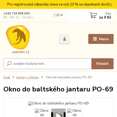
Pro registrované zákazníky sleva ve výši 10 % na objednané zboží.
0
ks
+420 723 809 033
CZK
za
0 Kč
(Po - Ne, 12 - 22 hod.)
Menu
Hledat
Úvod
Jantary z Polska
Okno do baltského jantaru PO-69
Okno do baltského jantaru PO-69