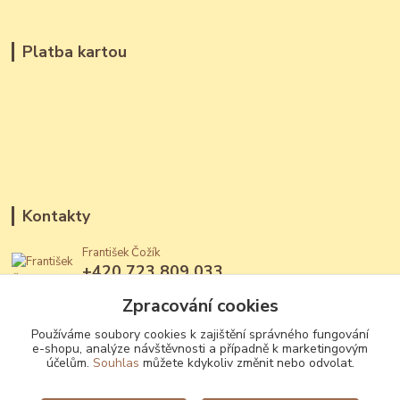
Platba kartou
Kontakty
František Čožík
+420 723 809 033
(Po - Ne, 12 - 22 hod.)
Zpracování cookies
jantary@jantary.cz
Používáme soubory cookies k zajištění správného fungování
e-shopu, analýze návštěvnosti a případně k marketingovým
účelům.
Souhlas
můžete kdykoliv změnit nebo odvolat.