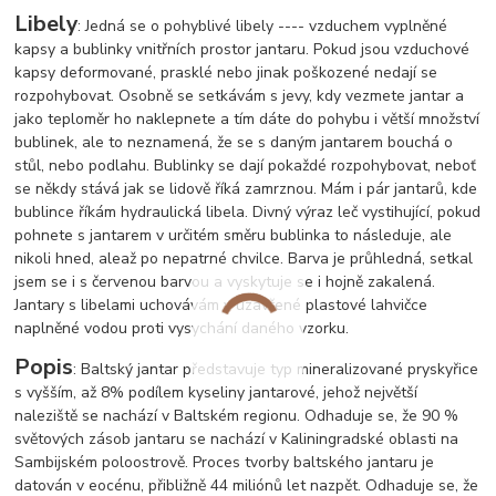
Libely
: Jedná se o pohyblivé libely ---- vzduchem vyplněné
kapsy a bublinky vnitřních prostor jantaru. Pokud jsou vzduchové
kapsy deformované, prasklé nebo jinak poškozené nedají se
rozpohybovat. Osobně se setkávám s jevy, kdy vezmete jantar a
jako teploměr ho naklepnete a tím dáte do pohybu i větší množství
bublinek, ale to neznamená, že se s daným jantarem bouchá o
stůl, nebo podlahu. Bublinky se dají pokaždé rozpohybovat, neboť
se někdy stává jak se lidově říká zamrznou. Mám i pár jantarů, kde
bublince říkám hydraulická libela. Divný výraz leč vystihující, pokud
pohnete s jantarem v určitém směru bublinka to následuje, ale
nikoli hned, ale
až po nepatrné chvilce. Barva je průhledná, setkal
jsem se i s červenou barvou a vyskytuje se i hojně zakalená.
Jantary s libelami uchovávám v uzavřené plastové lahvičce
naplněné vodou proti vysychání daného vzorku.
Popis
: Baltský jantar představuje typ mineralizované pryskyřice
s vyšším, až 8% podílem kyseliny jantarové, jehož největší
naleziště se nachází v Baltském regionu. Odhaduje se, že 90 %
světových zásob jantaru se nachází v Kaliningradské oblasti na
Sambijském poloostrově. Proces tvorby baltského jantaru je
datován v eocénu, přibližně 44 miliónů let nazpět. Odhaduje se, že