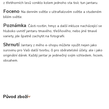
z třetihorních lesů vzniklo kolem jednoho sta tisíc tun jantaru.
Foceno
: Na denním světle v ultrafialovém světle a studeném
bílém světle.
Poznámka
: Části rostlin, hmyz a další inkluze nacházející se
hluboko uvnitř jantaru tmavého, třešňového, nebo jiné tmavé
variety, jde špatně zachytit na fotografii.
Shrnutí
: Jantary z mého e-shopu můžete využít nejen jako
surovinu pro Vaši další tvorbu, či pro sběratelské účely, ale i jako
originální dárek. Každý jantar je jedinečný svým vzhledem, řezem,
obsahem.
Původ zboží