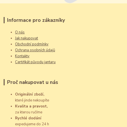
Informace pro zákazníky
O nás
Jak nakupovat
Obchodní podmínky
Ochrana osobních údajů
Kontakty
Certifikát původu jantaru
Proč nakupovat u nás
Originální zboží,
které jinde nekoupíte
Kvalita a pravost,
za kterou ručíme
Rychlé dodání
expedujeme do 24 h