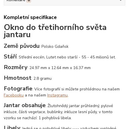
Kompletní specifikace
Okno do třetihorního světa
jantaru
Země původu
: Polsko Gdaňsk
Stáří
: Střední eocén, Lutet nebo starší - 55 - 45 milionů let.
Rozměry
: 24.97 mm x 12.64 mm x 16.37 mm
Hmotnost
: 2.8 gramu
Fotografie
: Více fotografií si můžete prohlédnou na našem
Facebooku
a na našem
Instagramu
.
Jantar obsahuje
: Žlutohnědý jantar průhledný, pylové
inkluze, části vegetace, bublinky, inkluze lesní půdy, v tomto
vzorku se nachází: 1 pohyblivá libela.
Libely
: Jedná se o pohyblivé libely ---- vzduchem vyplněné