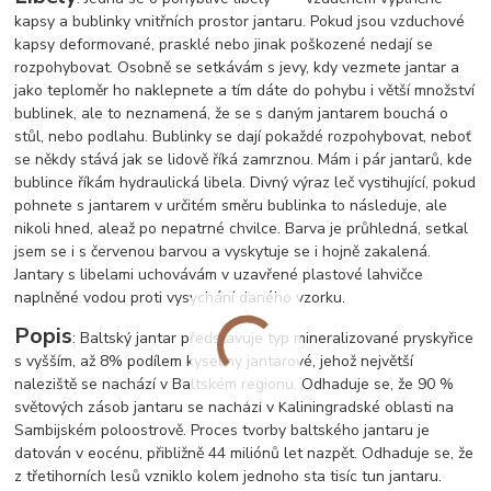
kapsy a bublinky vnitřních prostor jantaru. Pokud jsou vzduchové
kapsy deformované, prasklé nebo jinak poškozené nedají se
rozpohybovat. Osobně se setkávám s jevy, kdy vezmete jantar a
jako teploměr ho naklepnete a tím dáte do pohybu i větší množství
bublinek, ale to neznamená, že se s daným jantarem bouchá o
stůl, nebo podlahu. Bublinky se dají pokaždé rozpohybovat, neboť
se někdy stává jak se lidově říká zamrznou. Mám i pár jantarů, kde
bublince říkám hydraulická libela. Divný výraz leč vystihující, pokud
pohnete s jantarem v určitém směru bublinka to následuje, ale
nikoli hned, ale
až po nepatrné chvilce. Barva je průhledná, setkal
jsem se i s červenou barvou a vyskytuje se i hojně zakalená.
Jantary s libelami uchovávám v uzavřené plastové lahvičce
naplněné vodou proti vysychání daného vzorku.
Popis
: Baltský jantar představuje typ mineralizované pryskyřice
s vyšším, až 8% podílem kyseliny jantarové, jehož největší
naleziště se nachází v Baltském regionu. Odhaduje se, že 90 %
světových zásob jantaru se nachází v Kaliningradské oblasti na
Sambijském poloostrově. Proces tvorby baltského jantaru je
datován v eocénu, přibližně 44 miliónů let nazpět. Odhaduje se, že
z třetihorních lesů vzniklo kolem jednoho sta tisíc tun jantaru.