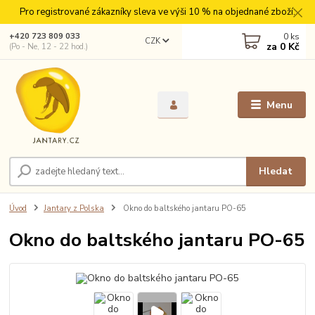
Pro registrované zákazníky sleva ve výši 10 % na objednané zboží.
0
ks
+420 723 809 033
CZK
za
0 Kč
(Po - Ne, 12 - 22 hod.)
Menu
Hledat
Úvod
Jantary z Polska
Okno do baltského jantaru PO-65
Okno do baltského jantaru PO-65