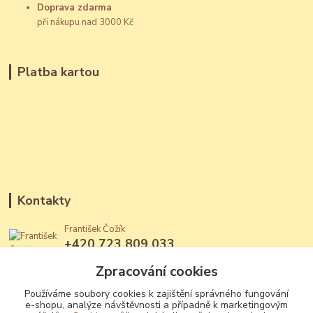
Doprava zdarma
při nákupu nad 3000 Kč
Platba kartou
Kontakty
František Čožík
+420 723 809 033
(Po - Ne, 12 - 22 hod.)
Zpracování cookies
jantary@jantary.cz
Používáme soubory cookies k zajištění správného fungování
e-shopu, analýze návštěvnosti a případně k marketingovým