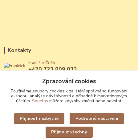
Kontakty
František Čožík
+420 723 809 033
(Po - Ne, 12 - 22 hod.)
Zpracování cookies
jantary@jantary.cz
Používáme soubory cookies k zajištění správného fungování
e-shopu, analýze návštěvnosti a případně k marketingovým
účelům.
Souhlas
můžete kdykoliv změnit nebo odvolat.
Přijmout nezbytné
Podrobné nastavení
Upravit sběr cookies.
Přijmout všechny