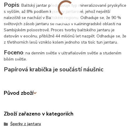
Popis
: Baltský jantar představuje typ mineralizované pryskyřice
s vyšším, až 8% podílem kyseliny jantarové, jehož největší
naleziště se nachází v Baltském regionu. Odhaduje se, že 90 %
světových zásob jantaru se nachází v Kaliningradské oblasti na
Sambijském poloostrově. Proces tvorby baltského jantaru je
datován v eocénu, přibližně 44 miliónů let nazpět. Odhaduje se, že
z třetihorních lesů vzniklo kolem jednoho sta tisíc tun jantaru.
Foceno
: na denním světle v ultrafialovém světle a studeném
bílém světle.
Papírová krabička je součástí náušnic
Původ zboží
Zboží zařazeno v kategoriích
Šperky z jantaru