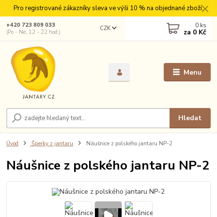
Pro registrované zákazníky sleva ve výši 10 % na objednané zboží.
0
ks
+420 723 809 033
CZK
za
0 Kč
(Po - Ne, 12 - 22 hod.)
Menu
Hledat
Úvod
Šperky z jantaru
Náušnice z polského jantaru NP-2
Náušnice z polského jantaru NP-2