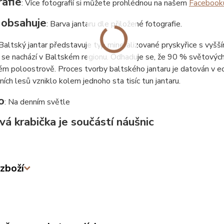
afie
: Více fotografií si můžete prohlédnou na našem
Facebook
 obsahuje
: Barva jantaru dle přiložené fotografie.
 Baltský jantar představuje typ mineralizované pryskyřice s vyšš
 se nachází v Baltském regionu. Odhaduje se, že 90 % světových 
m poloostrově. Proces tvorby baltského jantaru je datován v eoc
rních lesů vzniklo kolem jednoho sta tisíc tun jantaru.
o
: Na denním světle
vá krabička je součástí náušnic
zboží