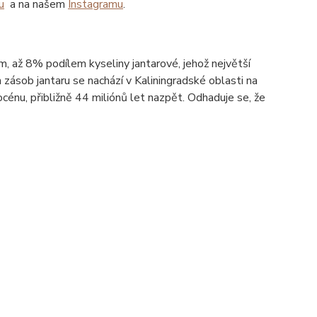
u
a na našem
Instagramu
.
ím, až 8% podílem kyseliny jantarové, jehož největší
zásob jantaru se nachází v Kaliningradské oblasti na
énu, přibližně 44 miliónů let nazpět. Odhaduje se, že