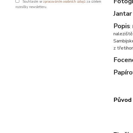
Fotogr
Souhlasím se
zpracováním osobních údajů
za účelem
rozesílky newsletteru.
Jantar
Popis
:
naleziště
Sambijské
z třetiho
Focen
Papíro
Původ 