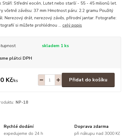
Stáří: Střední eocén, Lutet nebo starší - 55 - 45 milionů let.
y včetně závěsu: 37 mm Hmotnost páru: 2.2 gramu Použitý
l: Nerezový drát, nerezový závěs, přírodní jantar. Fotografie:
tografií si můžete prohlédnou ...
celý popis
tupnost
skladem 1 ks
sme plátci DPH
0 Kč
Přidat do košíku
/
ks
roduktu:
NP-18
Rychlé dodání
Doprava zdarma
expedujeme do 24 h
při nákupu nad 3000 Kč