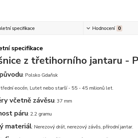
etní specifikace
Hodnocení
0
tní specifikace
nice z třetihorního jantaru - 
původu
: Polsko Gdaňsk
Střední eocén, Lutet nebo starší - 55 - 45 milionů let.
ry včetně závěsu
: 37 mm
ost páru
: 2.2 gramu
ý materiál
: Nerezový drát, nerezový závěs, přírodní jantar.