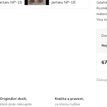
Gdaňsk 
Rozměr
materiá
Více fo
Dos
Nej
67
Číslo p
Originální zboží,
Kvalita a pravost,
které jinde nekoupíte
za kterou ručíme