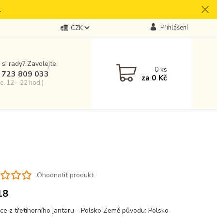
.
Přihlášení
CZK
 si rady? Zavolejte.
0
ks
 723 809 033
za
0 Kč
e, 12 - 22 hod.)
Ohodnotit produkt
18
ce z třetihorního jantaru - Polsko Země původu: Polsko