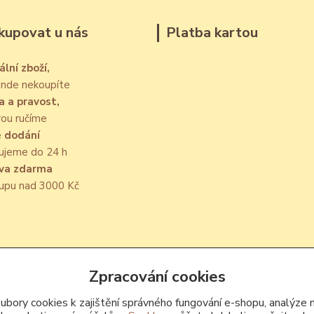
kupovat u nás
Platba kartou
ální zboží,
jinde nekoupíte
a a pravost,
rou ručíme
é dodání
ujeme do 24 h
va zdarma
kupu nad 3000 Kč
Upravit sběr cookies.
Zpracování cookies
bory cookies k zajištění správného fungování e-shopu, analýze 