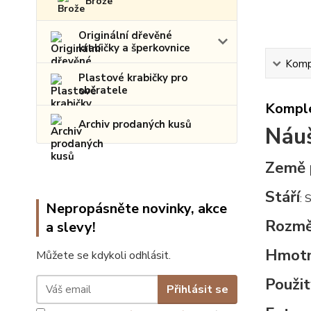
Brože
Originální dřevěné
krabičky a šperkovnice
Kompl
Plastové krabičky pro
sběratele
Komple
Archiv prodaných kusů
Náuš
Země 
Stáří
: 
Nepropásněte novinky, akce
Rozmě
a slevy!
Hmotn
Můžete se kdykoli odhlásit.
Použit
Přihlásit se