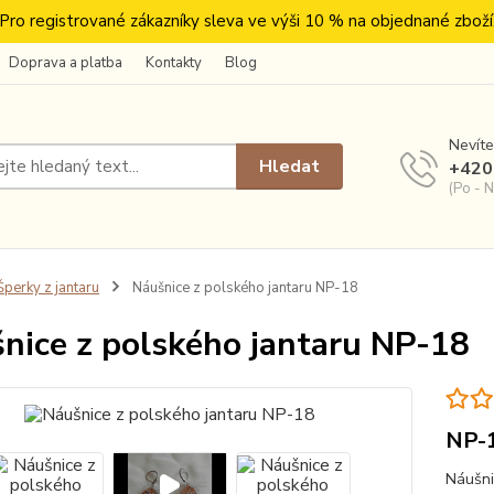
Pro registrované zákazníky sleva ve výši 10 % na objednané zboží
Doprava a platba
Kontakty
Blog
Nevíte
Hledat
+420
(Po - N
perky z jantaru
Náušnice z polského jantaru NP-18
nice z polského jantaru NP-18
NP-
Náušni