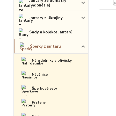
Jantary ze Sumatry
(Indonésie)
Jantary z Ukrajiny
Sady a kolekce jantarů
Šperky z jantaru
Náhrdelníky a přívěsky
Náušnice
Šperkové sety
Prsteny