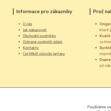
Informace pro zákazníky
Proč na
O nás
Origin
Jak nakupovat
které 
Obchodní podmínky
Kvalit
Ochrana osobních údajů
za kte
Kontakty
Rychl
Certifikát původu jantaru
exped
Dopra
při ná
Používáme sou