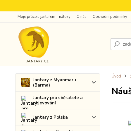
Moje práce s jantarem – nálezy
O nás
Obchodní podmínky
Úvod
Š
Jantary z Myanmaru
(Barma)
Náuš
Jantary pro sběratele a
objevování
Jantary z Polska