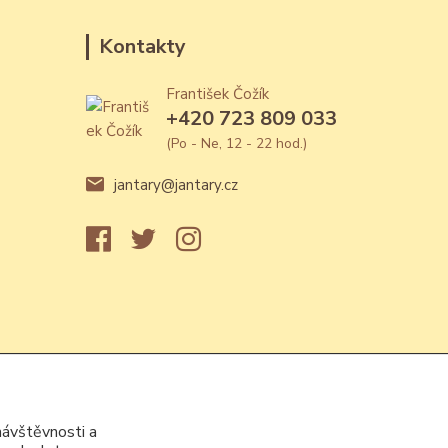
Kontakty
František Čožík
+420 723 809 033
(Po - Ne, 12 - 22 hod.)
jantary@jantary.cz
návštěvnosti a