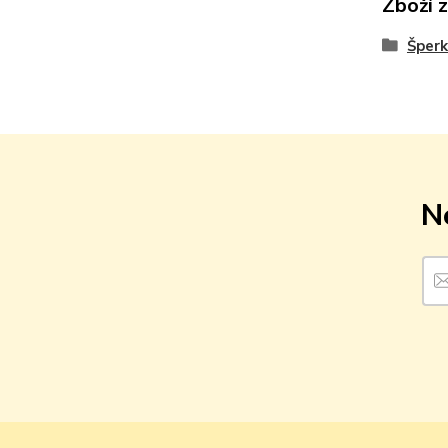
Zboží 
Šperk
N