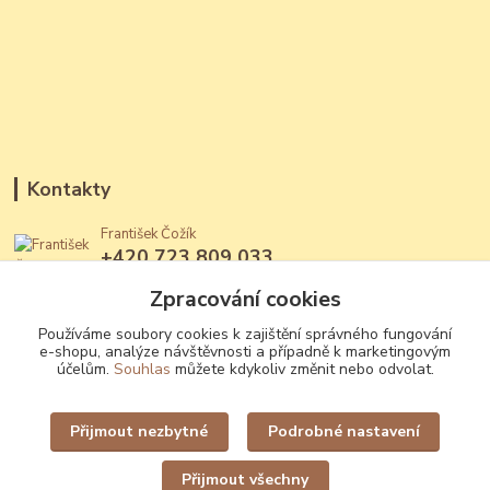
Kontakty
František Čožík
+420 723 809 033
(Po - Ne, 12 - 22 hod.)
Zpracování cookies
jantary@jantary.cz
Používáme soubory cookies k zajištění správného fungování
e-shopu, analýze návštěvnosti a případně k marketingovým
účelům.
Souhlas
můžete kdykoliv změnit nebo odvolat.
Přijmout nezbytné
Podrobné nastavení
Upravit sběr cookies.
Přijmout všechny