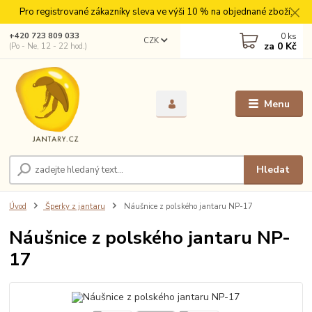
Pro registrované zákazníky sleva ve výši 10 % na objednané zboží.
0
ks
+420 723 809 033
CZK
za
0 Kč
(Po - Ne, 12 - 22 hod.)
Menu
Hledat
Úvod
Šperky z jantaru
Náušnice z polského jantaru NP-17
Náušnice z polského jantaru NP-
17