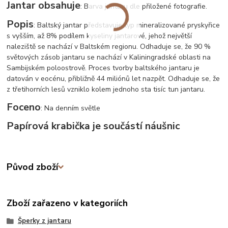
Jantar obsahuje
: Barva jantaru dle přiložené fotografie.
Popis
: Baltský jantar představuje typ mineralizované pryskyřice
s vyšším, až 8% podílem kyseliny jantarové, jehož největší
naleziště se nachází v Baltském regionu. Odhaduje se, že 90 %
světových zásob jantaru se nachází v Kaliningradské oblasti na
Sambijském poloostrově. Proces tvorby baltského jantaru je
datován v eocénu, přibližně 44 miliónů let nazpět. Odhaduje se, že
z třetihorních lesů vzniklo kolem jednoho sta tisíc tun jantaru.
Foceno
: Na denním světle
Papírová krabička je součástí náušnic
Původ zboží
Zboží zařazeno v kategoriích
Šperky z jantaru