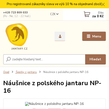
Pro registrované zákazníky sleva ve výši 10 % na objednané zboží.
0
ks
+420 723 809 033
CZK
za
0 Kč
(Po - Ne, 12 - 22 hod.)
Menu
Hledat
Úvod
Šperky z jantaru
Náušnice z polského jantaru NP-16
Náušnice z polského jantaru NP-
16