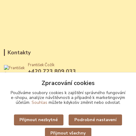
Kontakty
František Čožík
+420 723 809 033
(Po - Ne, 12 - 22 hod.)
Zpracování cookies
jantary@jantary.cz
Používáme soubory cookies k zajištění správného fungování
e-shopu, analýze návštěvnosti a případně k marketingovým
účelům.
Souhlas
můžete kdykoliv změnit nebo odvolat.
Přijmout nezbytné
Podrobné nastavení
Upravit sběr cookies.
Přijmout všechny