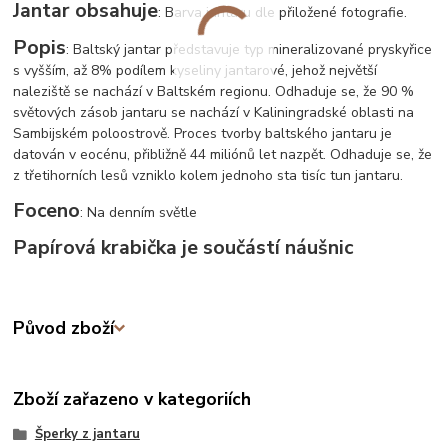
Jantar obsahuje
: Barva jantaru dle přiložené fotografie.
Popis
: Baltský jantar představuje typ mineralizované pryskyřice
s vyšším, až 8% podílem kyseliny jantarové, jehož největší
naleziště se nachází v Baltském regionu. Odhaduje se, že 90 %
světových zásob jantaru se nachází v Kaliningradské oblasti na
Sambijském poloostrově. Proces tvorby baltského jantaru je
datován v eocénu, přibližně 44 miliónů let nazpět. Odhaduje se, že
z třetihorních lesů vzniklo kolem jednoho sta tisíc tun jantaru.
Foceno
: Na denním světle
Papírová krabička je součástí náušnic
Původ zboží
Zboží zařazeno v kategoriích
Šperky z jantaru