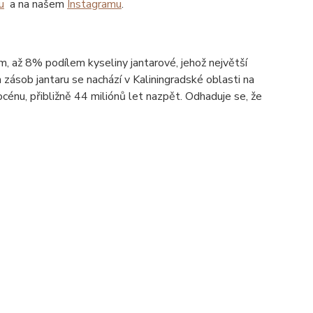
u
a na našem
Instagramu
.
ím, až 8% podílem kyseliny jantarové, jehož největší
zásob jantaru se nachází v Kaliningradské oblasti na
énu, přibližně 44 miliónů let nazpět. Odhaduje se, že