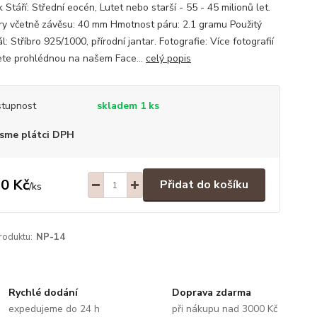
Stáří: Střední eocén, Lutet nebo starší - 55 - 45 milionů let.
y včetně závěsu: 40 mm Hmotnost páru: 2.1 gramu Použitý
l: Stříbro 925/1000, přírodní jantar. Fotografie: Více fotografií
ete prohlédnou na našem Face...
celý popis
tupnost
skladem 1 ks
sme plátci DPH
0 Kč
Přidat do košíku
/
ks
roduktu:
NP-14
Rychlé dodání
Doprava zdarma
expedujeme do 24 h
při nákupu nad 3000 Kč