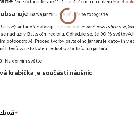
afie
: Více fotografií si můžete prohlédnou na našem
Facebook
 obsahuje
: Barva jantaru dle přiložené fotografie.
 Baltský jantar představuje typ mineralizované pryskyřice s vyšš
 se nachází v Baltském regionu. Odhaduje se, že 90 % světových 
m poloostrově. Proces tvorby baltského jantaru je datován v eoc
rních lesů vzniklo kolem jednoho sta tisíc tun jantaru.
o
: Na denním světle
vá krabička je součástí náušnic
zboží