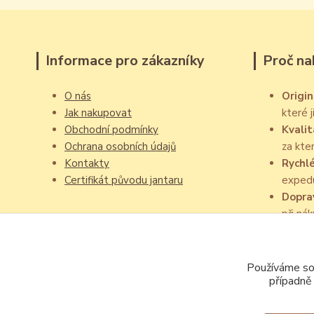
Informace pro zákazníky
Proč na
O nás
Origin
Jak nakupovat
které 
Obchodní podmínky
Kvalit
Ochrana osobních údajů
za kte
Kontakty
Rychl
Certifikát původu jantaru
exped
Dopra
při ná
Používáme sou
případně