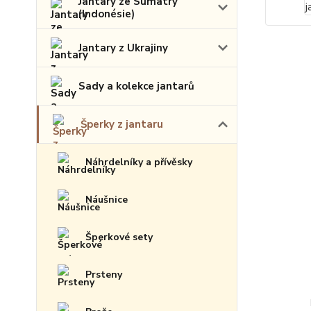
Jantary ze Sumatry
(Indonésie)
Jantary z Ukrajiny
Sady a kolekce jantarů
Šperky z jantaru
Náhrdelníky a přívěsky
Náušnice
Šperkové sety
Prsteny