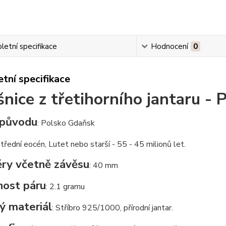
etní specifikace
Hodnocení
0
tní specifikace
nice z třetihorního jantaru - 
původu
: Polsko Gdaňsk
Střední eocén, Lutet nebo starší - 55 - 45 milionů let.
ry včetně závěsu
: 40 mm
ost páru
: 2.1 gramu
ý materiál
: Stříbro 925/1000, přírodní jantar.