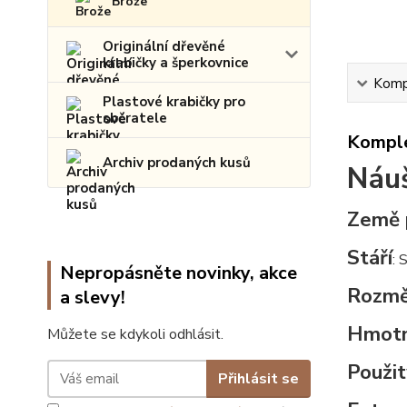
Brože
Originální dřevěné
krabičky a šperkovnice
Kompl
Plastové krabičky pro
sběratele
Komple
Archiv prodaných kusů
Náuš
Země 
Stáří
: 
Nepropásněte novinky, akce
Rozmě
a slevy!
Hmotn
Můžete se kdykoli odhlásit.
Použit
Přihlásit se