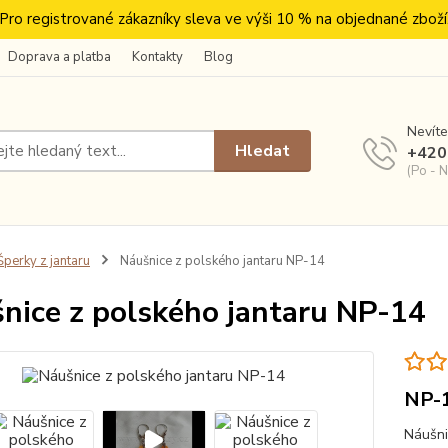
Pro registrované zákazníky sleva ve výši 10 % na objednané zboží
Doprava a platba
Kontakty
Blog
Nevíte
Hledat
+420
(Po - N
perky z jantaru
Náušnice z polského jantaru NP-14
nice z polského jantaru NP-14
NP-
Náušni