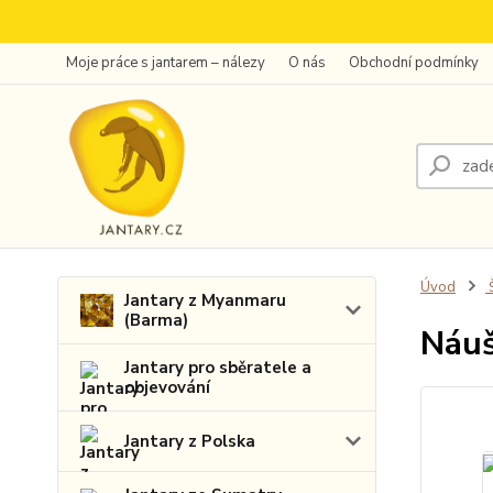
Moje práce s jantarem – nálezy
O nás
Obchodní podmínky
Úvod
Š
Jantary z Myanmaru
(Barma)
Náuš
Jantary pro sběratele a
objevování
Jantary z Polska