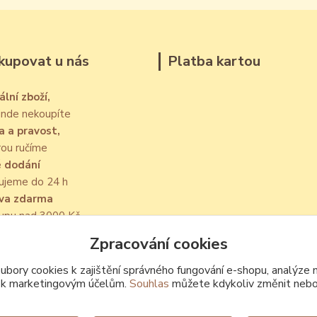
kupovat u nás
Platba kartou
ální zboží,
jinde nekoupíte
a a pravost,
rou ručíme
é dodání
ujeme do 24 h
va zdarma
kupu nad 3000 Kč
Zpracování cookies
bory cookies k zajištění správného fungování e-shopu, analýze 
 k marketingovým účelům.
Souhlas
můžete kdykoliv změnit nebo
Upravit sběr cookies.