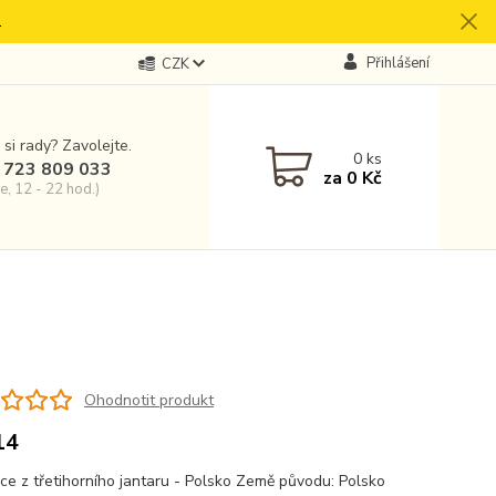
.
Přihlášení
CZK
 si rady? Zavolejte.
0
ks
 723 809 033
za
0 Kč
e, 12 - 22 hod.)
Ohodnotit produkt
14
ce z třetihorního jantaru - Polsko Země původu: Polsko