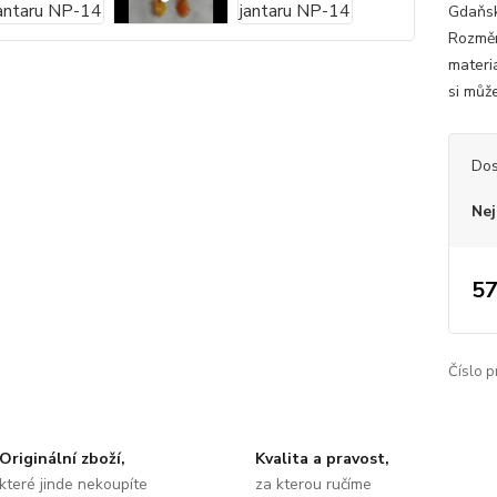
Gdaňsk 
Rozměr
materiá
si můž
Dos
Nej
57
Číslo p
Originální zboží,
Kvalita a pravost,
které jinde nekoupíte
za kterou ručíme