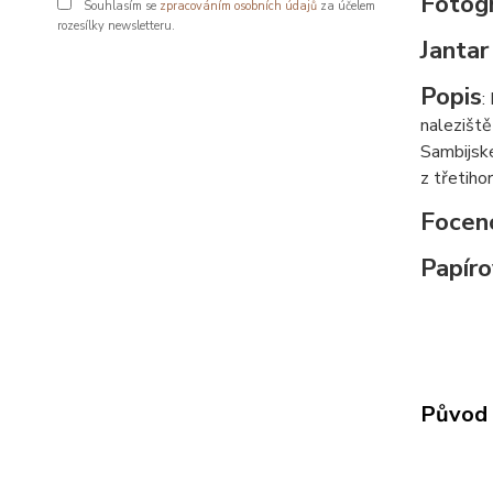
Fotogr
Souhlasím se
zpracováním osobních údajů
za účelem
rozesílky newsletteru.
Jantar
Popis
:
naleziště
Sambijské
z třetiho
Focen
Papíro
Původ 