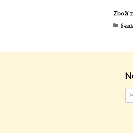
Zboží 
Šperk
N