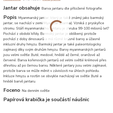
Jantar obsahuje
: Barva jantaru dle přiložené fotografie.
Popis
: Myanmarský jantar, který je také známý jako barmský
jantar, se nachází v zemi Myanmar (Barma). Vzniká z pryskyřice
stromu. Stáří myanmarského jantaru je zhruba 99-100 milionů let?
Pochází z období křídy. Barmský jantar je oblíbený, protože
pochází z doby dinosaurů a má různé krásné barvy a úžasné
inkluzní druhy hmyzu. Barmský jantar je také paleontologicky
zajímavý díky svým druhům hmyzu. Barvy myanmarských jantarů
jsou velmi světle žluté, medové, hnědé až černé, oranžové až
červené. Barva kořenových jantarů od velmi světlé krémové přes
dřevitou až po černou barvu. Některé jantary jsou velmi zajímavé,
protože barva se může měnit v závislosti na úhlech pohledu.
Inkluze hmyzu a rostlin se obvykle nacházejí ve světle žluté a
hnědé barvě jantaru.
Foceno
: Na denním světle
Papírová krabička je součástí náušnic