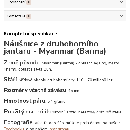
Hodnocení
0
Komentáře
0
Kompletní specifikace
Náušnice z druhohorního
jantaru - Myanmar (Barma)
Země původu
: Myanmar (Barma) - oblast Sagaing, město
Khamti, oblast Pat-ta Bun.
Stáří
: Křídové období druhohorní éry: 110 - 70 milionů let.
Rozměry včetně závěsu
: 45 mm
Hmotnost páru
: 5.4 gramu
Použitý materiál
: Přírodní jantar, nerezový drát, bižuterie.
Fotografie
: Více fotografií si můžete prohlédnou na našem
Facebooku
a na našem
Instagramu
.