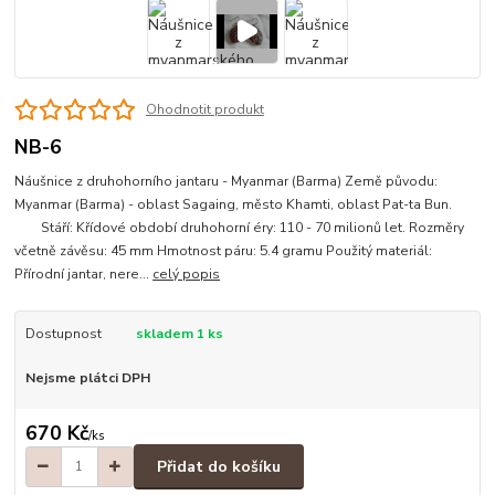
Ohodnotit produkt
NB-6
Náušnice z druhohorního jantaru - Myanmar (Barma) Země původu:
Myanmar (Barma) - oblast Sagaing, město Khamti, oblast Pat-ta Bun.
Stáří: Křídové období druhohorní éry: 110 - 70 milionů let. Rozměry
včetně závěsu: 45 mm Hmotnost páru: 5.4 gramu Použitý materiál:
Přírodní jantar, nere...
celý popis
Dostupnost
skladem 1 ks
Nejsme plátci DPH
670 Kč
/
ks
Přidat do košíku