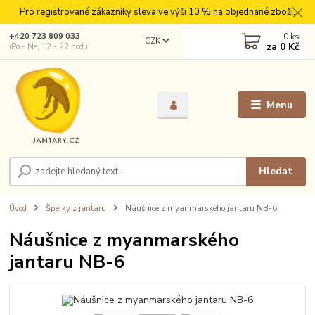
Pro registrované zákazníky sleva ve výši 10 % na objednané zboží.
0
ks
+420 723 809 033
CZK
za
0 Kč
(Po - Ne, 12 - 22 hod.)
Menu
Hledat
Úvod
Šperky z jantaru
Náušnice z myanmarského jantaru NB-6
Náušnice z myanmarského
jantaru NB-6