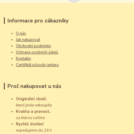
Informace pro zákazníky
O nás
Jak nakupovat
Obchodní podmínky
Ochrana osobních údajů
Kontakty
Certifikát původu jantaru
Proč nakupovat u nás
Originální zboží,
které jinde nekoupíte
Kvalita a pravost,
za kterou ručíme
Rychlé dodání
expedujeme do 24 h