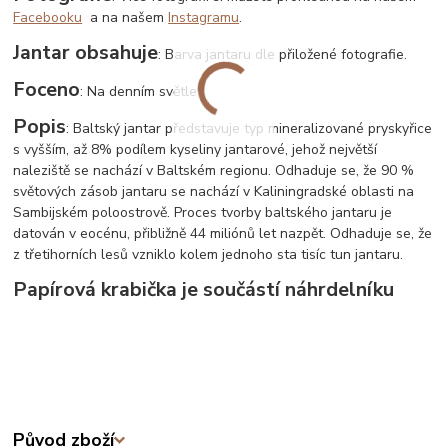
Facebooku
a na našem
Instagramu
.
Jantar obsahuje
: Barva jantaru dle přiložené fotografie.
Foceno
: Na denním světle
Popis
: Baltský jantar představuje typ mineralizované pryskyřice
s vyšším, až 8% podílem kyseliny jantarové, jehož největší
naleziště se nachází v Baltském regionu. Odhaduje se, že 90 %
světových zásob jantaru se nachází v Kaliningradské oblasti na
Sambijském poloostrově. Proces tvorby baltského jantaru je
datován v eocénu, přibližně 44 miliónů let nazpět. Odhaduje se, že
z třetihorních lesů vzniklo kolem jednoho sta tisíc tun jantaru.
Papírová krabička je součástí náhrdelníku
Původ zboží