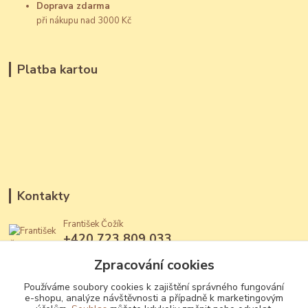
Doprava zdarma
při nákupu nad 3000 Kč
Platba kartou
Kontakty
František Čožík
+420 723 809 033
(Po - Ne, 12 - 22 hod.)
Zpracování cookies
jantary@jantary.cz
Používáme soubory cookies k zajištění správného fungování
e-shopu, analýze návštěvnosti a případně k marketingovým