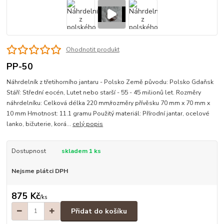
Ohodnotit produkt
PP-50
Náhrdelník z třetihorního jantaru - Polsko Země původu: Polsko Gdaňsk
Stáří: Střední eocén, Lutet nebo starší - 55 - 45 milionů let. Rozměry
náhrdelníku: Celková délka 220 mm/rozměry přívěsku 70 mm x 70 mm x
10 mm Hmotnost: 11.1 gramu Použitý materiál: Přírodní jantar, ocelové
lanko, bižuterie, korá...
celý popis
Dostupnost
skladem 1 ks
Nejsme plátci DPH
875 Kč
/
ks
Přidat do košíku