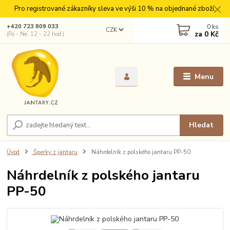
Pro registrované zákazníky sleva ve výši 10 % na objednané zboží.
0
ks
+420 723 809 033
CZK
za
0 Kč
(Po - Ne, 12 - 22 hod.)
Menu
Hledat
Úvod
Šperky z jantaru
Náhrdelník z polského jantaru PP-50
Náhrdelník z polského jantaru
PP-50