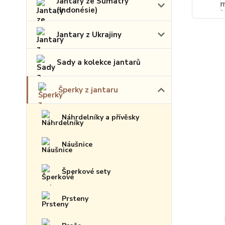
Jantary ze Sumatry
(Indonésie)
Jantary z Ukrajiny
Sady a kolekce jantarů
Šperky z jantaru
Náhrdelníky a přívěsky
Náušnice
Šperkové sety
Prsteny