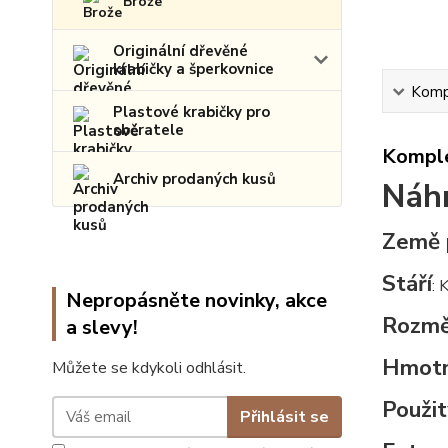
Brože
Originální dřevěné
krabičky a šperkovnice
Kompl
Plastové krabičky pro
sběratele
Komple
Archiv prodaných kusů
Náhr
Země 
Stáří
: 
Nepropásněte novinky, akce
Rozmě
a slevy!
Hmot
Můžete se kdykoli odhlásit.
Použit
Přihlásit se