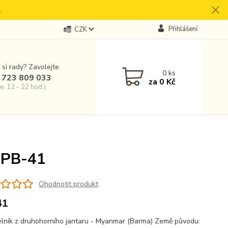
.
Přihlášení
CZK
 si rady? Zavolejte.
0
ks
 723 809 033
za
0 Kč
e, 12 - 22 hod.)
 PB-41
Ohodnotit produkt
41
lník z druhohorního jantaru - Myanmar (Barma) Země původu: