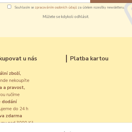
Souhlasím se
zpracováním osobních údajů
za účelem rozesílky newsletteru.
Můžete se kdykoli odhlásit.
kupovat u nás
Platba kartou
ální zboží,
jinde nekoupíte
a a pravost,
rou ručíme
é dodání
ujeme do 24 h
va zdarma
kupu nad 3000 Kč