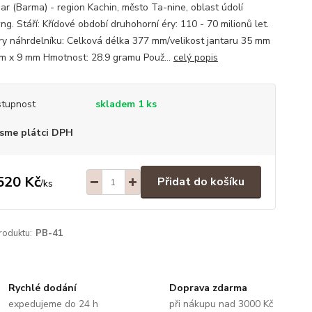
r (Barma) - region Kachin, město Ta-nine, oblast údolí
g. Stáří: Křídové období druhohorní éry: 110 - 70 milionů let.
y náhrdelníku: Celková délka 377 mm/velikost jantaru 35 mm
m x 9 mm Hmotnost: 28.9 gramu Použ...
celý popis
tupnost
skladem 1 ks
sme plátci DPH
520 Kč
Přidat do košíku
/
ks
roduktu:
PB-41
Rychlé dodání
Doprava zdarma
expedujeme do 24 h
při nákupu nad 3000 Kč