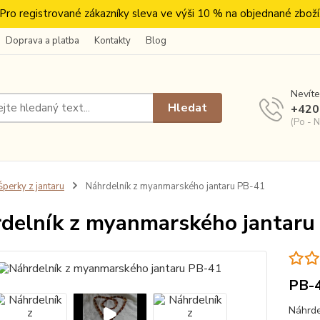
Pro registrované zákazníky sleva ve výši 10 % na objednané zboží
Doprava a platba
Kontakty
Blog
Nevíte
Hledat
+420
(Po - N
perky z jantaru
Náhrdelník z myanmarského jantaru PB-41
delník z myanmarského jantaru
PB-
Náhrde