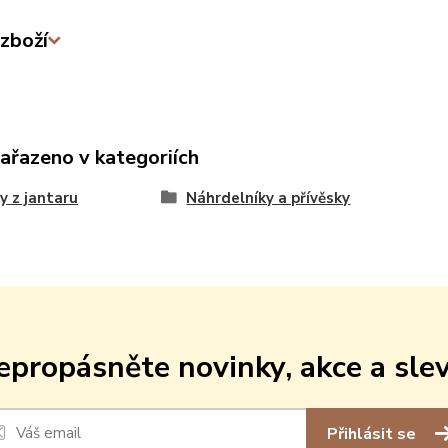
zboží
zařazeno v kategoriích
y z jantaru
Náhrdelníky a přívěsky
epropásněte novinky, akce a slev
Přihlásit se