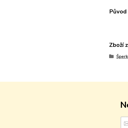
Původ 
Zboží 
Šperk
N