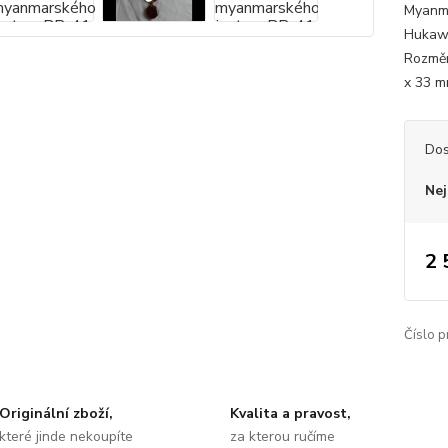
Myanma
Hukawn
Rozměr
x 33 m
Dos
Nej
2 
Číslo p
Originální zboží,
Kvalita a pravost,
které jinde nekoupíte
za kterou ručíme