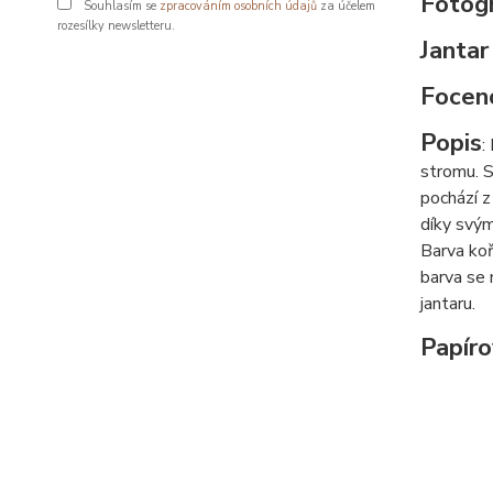
Fotogr
Souhlasím se
zpracováním osobních údajů
za účelem
rozesílky newsletteru.
Jantar
Focen
Popis
:
stromu. S
pochází z
díky svým
Barva koř
barva se 
jantaru.
Papíro