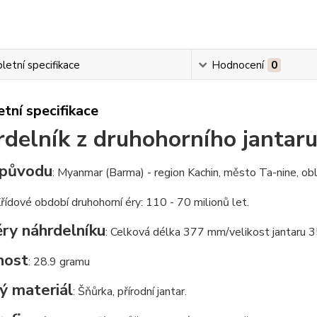
etní specifikace
Hodnocení
0
tní specifikace
delník z druhohorního jantar
původu
: Myanmar (Barma) - region Kachin, město Ta-nine, ob
Křídové období druhohorní éry: 110 - 70 milionů let.
ry náhrdelníku
: Celková délka 377 mm/velikost jantaru
nost
: 28.9 gramu
ý materiál
: Šňůrka, přírodní jantar.