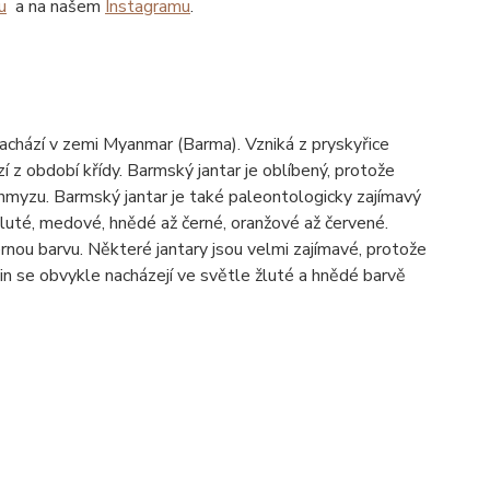
u
a na našem
Instagramu
.
nachází v zemi Myanmar (Barma). Vzniká z pryskyřice
 z období křídy. Barmský jantar je oblíbený, protože
 hmyzu. Barmský jantar je také paleontologicky zajímavý
luté, medové, hnědé až černé, oranžové až červené.
nou barvu. Některé jantary jsou velmi zajímavé, protože
in se obvykle nacházejí ve světle žluté a hnědé barvě