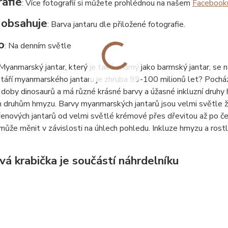
afie
: Více fotografií si můžete prohlédnou na našem
Facebook
 obsahuje
: Barva jantaru dle přiložené fotografie.
o
: Na denním světle
 Myanmarský jantar, který je také známý jako barmský jantar, se 
táří myanmarského jantaru je zhruba 99-100 milionů let? Pochází
 doby dinosaurů a má různé krásné barvy a úžasné inkluzní druhy
 druhům hmyzu. Barvy myanmarských jantarů jsou velmi světle ž
enových jantarů od velmi světlé krémové přes dřevitou až po čer
může měnit v závislosti na úhlech pohledu. Inkluze hmyzu a rostl
vá krabička je součástí náhrdelníku