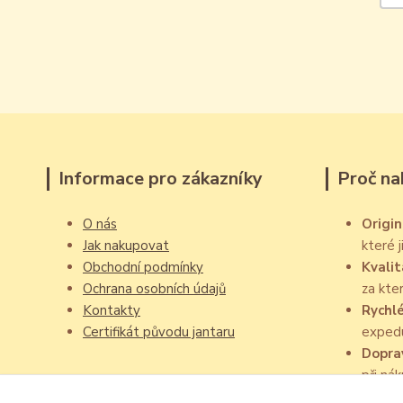
Informace pro zákazníky
Proč na
O nás
Origin
Jak nakupovat
které 
Obchodní podmínky
Kvalit
Ochrana osobních údajů
za kte
Kontakty
Rychl
Certifikát původu jantaru
exped
Dopra
při ná