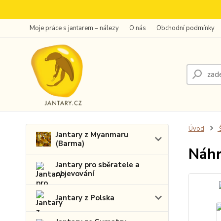
Moje práce s jantarem – nálezy
O nás
Obchodní podmínky
Úvod
Š
Jantary z Myanmaru
(Barma)
Náhr
Jantary pro sběratele a
objevování
Jantary z Polska