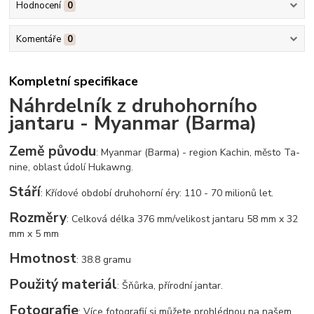
Hodnocení
0
Komentáře
0
Kompletní specifikace
Náhrdelník z druhohorního
jantaru - Myanmar (Barma)
Země původu
: Myanmar (Barma) - region Kachin, město Ta-
nine, oblast údolí Hukawng.
Stáří
: Křídové období druhohorní éry: 110 - 70 milionů let.
Rozměry
: Celková délka 376 mm/velikost jantaru 58 mm x 32
mm x 5 mm
Hmotnost
: 38.8 gramu
Použitý materiál
: Šňůrka, přírodní jantar.
Fotografie
: Více fotografií si můžete prohlédnou na našem