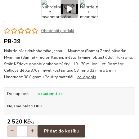
Ohodnotit produkt
PB-39
Náhrdelník z druhohorního jantaru - Myanmar (Barma) Země původu:
Myanmar (Barma) - region Kachin, město Ta-nine, oblast údolí Hukawng.
Stáří: Křídové období druhohorní éry: 110 - 70 milionů let. Rozměry:
Celková délka 376 mm/velikost jantaru 58 mm x 32 mm x 5 mm
Hmotnost: 38.8 gramu Použitý materiál...
celý popis
Dostupnost
skladem 1 ks
Nejsme plátci DPH
2 520 Kč
/
ks
Přidat do košíku