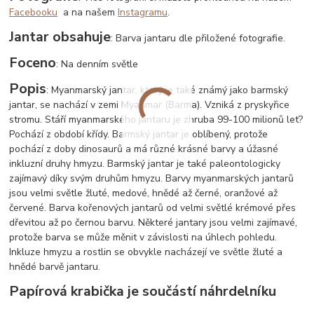
Facebooku
a na našem
Instagramu
.
Jantar obsahuje
: Barva jantaru dle přiložené fotografie.
Foceno
: Na denním světle
Popis
: Myanmarský jantar, který je také známý jako barmský
jantar, se nachází v zemi Myanmar (Barma). Vzniká z pryskyřice
stromu. Stáří myanmarského jantaru je zhruba 99-100 milionů let?
Pochází z období křídy. Barmský jantar je oblíbený, protože
pochází z doby dinosaurů a má různé krásné barvy a úžasné
inkluzní druhy hmyzu. Barmský jantar je také paleontologicky
zajímavý díky svým druhům hmyzu. Barvy myanmarských jantarů
jsou velmi světle žluté, medové, hnědé až černé, oranžové až
červené. Barva kořenových jantarů od velmi světlé krémové přes
dřevitou až po černou barvu. Některé jantary jsou velmi zajímavé,
protože barva se může měnit v závislosti na úhlech pohledu.
Inkluze hmyzu a rostlin se obvykle nacházejí ve světle žluté a
hnědé barvě jantaru.
Papírová krabička je součástí náhrdelníku