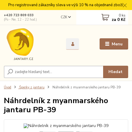
Pro registrované zákazníky sleva ve výši 10 % na objednané zboží.
0
ks
+420 723 809 033
CZK
za
0 Kč
(Po - Ne, 12 - 22 hod.)
Menu
Hledat
Úvod
Šperky z jantaru
Náhrdelník z myanmarského jantaru PB-39
Náhrdelník z myanmarského
jantaru PB-39