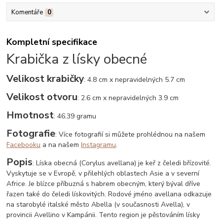
Komentáře
0
Kompletní specifikace
Krabička z lísky obecné
Velikost krabičky
: 4.8 cm x nepravidelných 5.7 cm
Velikost otvoru
: 2.6 cm x nepravidelných 3.9 cm
Hmotnost
: 46.39 gramu
Fotografie
: Více fotografií si můžete prohlédnou na našem
Facebooku
a na našem
Instagramu
.
Popis
: Líska obecná (Corylus avellana) je keř z čeledi břízovité.
Vyskytuje se v Evropě, v přilehlých oblastech Asie a v severní
Africe. Je blízce příbuzná s habrem obecným, který býval dříve
řazen také do čeledi lískovitých. Rodové jméno avellana odkazuje
na starobylé italské město Abella (v současnosti Avella), v
provincii Avellino v Kampánii. Tento region je pěstováním lísky