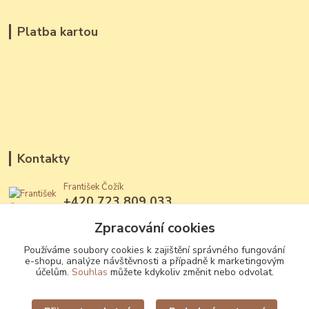
Platba kartou
Kontakty
František Čožík
+420 723 809 033
(Po - Ne, 12 - 22 hod.)
Zpracování cookies
jantary@jantary.cz
Používáme soubory cookies k zajištění správného fungování
e-shopu, analýze návštěvnosti a případně k marketingovým
účelům.
Souhlas
můžete kdykoliv změnit nebo odvolat.