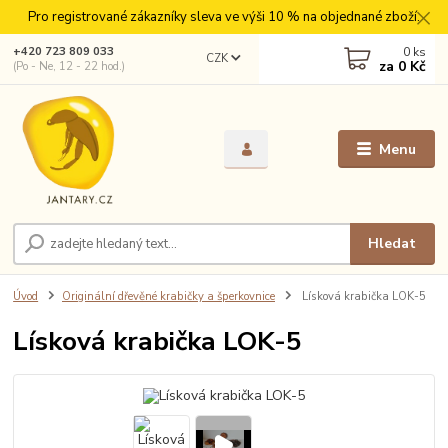
Pro registrované zákazníky sleva ve výši 10 % na objednané zboží.
0
ks
+420 723 809 033
CZK
za
0 Kč
(Po - Ne, 12 - 22 hod.)
Menu
Hledat
Úvod
Originální dřevěné krabičky a šperkovnice
Lísková krabička LOK-5
Lísková krabička LOK-5