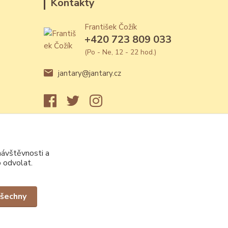
Kontakty
František Čožík
+420 723 809 033
(Po - Ne, 12 - 22 hod.)
jantary@jantary.cz
návštěvnosti a
 odvolat.
všechny
Vytvořeno na
Eshop-rychle.cz