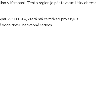
llino v Kampánii. Tento region je pěstováním lísky obecné
eropal WSB E-LV, která má certifikaci pro styk s
rý dodá dřevu hedvábný nádech.