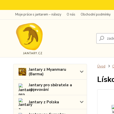
Moje práce s jantarem – nálezy
O nás
Obchodní podmínky
Úvod
O
Jantary z Myanmaru
(Barma)
Lísk
Jantary pro sběratele a
objevování
Jantary z Polska