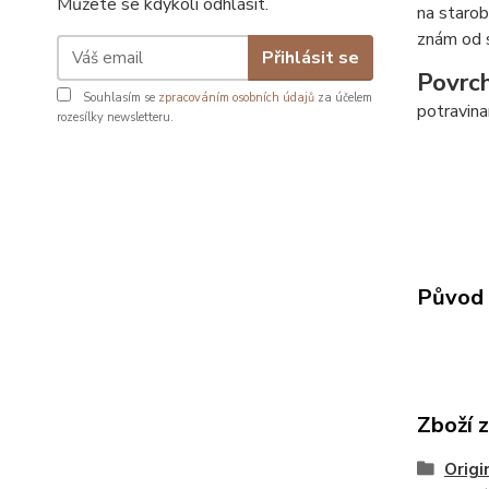
Můžete se kdykoli odhlásit.
na starob
znám od 
Přihlásit se
Povrc
Souhlasím se
zpracováním osobních údajů
za účelem
potravin
rozesílky newsletteru.
Původ 
Zboží 
Origi