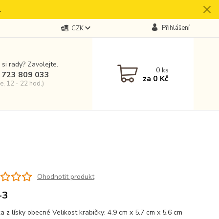
.
Přihlášení
CZK
 si rady? Zavolejte.
0
ks
 723 809 033
za
0 Kč
e, 12 - 22 hod.)
Ohodnotit produkt
-3
a z lísky obecné Velikost krabičky: 4.9 cm x 5.7 cm x 5.6 cm