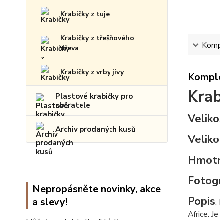
Krabičky z tuje
Krabičky z třešňového
Kompl
dřeva
Krabičky z vrby jívy
Komple
Krab
Plastové krabičky pro
sběratele
Veliko
Archiv prodaných kusů
Veliko
Hmot
Fotogr
Nepropásněte novinky, akce
Popis
a slevy!
:
Africe. J