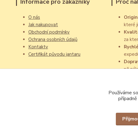
Informace pro zákazníky
Proč na
O nás
Origin
Jak nakupovat
které 
Obchodní podmínky
Kvalit
Ochrana osobních údajů
za kte
Kontakty
Rychl
Certifikát původu jantaru
exped
Dopra
při ná
Používáme sou
případně
Přijmo