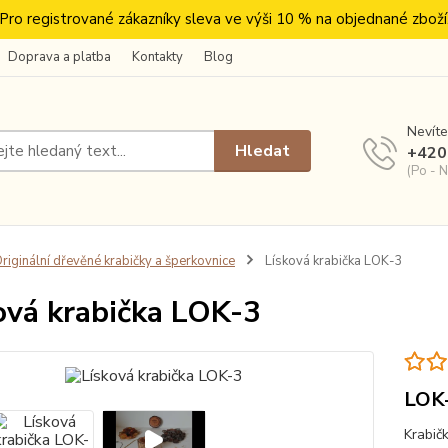
Pro registrované zákazníky sleva ve výši 10 % na objednané zboží
Doprava a platba
Kontakty
Blog
Nevíte
Hledat
+420
(Po - N
riginální dřevěné krabičky a šperkovnice
Lísková krabička LOK-3
ová krabička LOK-3
LOK
Krabičk