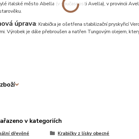
ylé italské město Abella (v současnosti Avella), v provincii Ave
starověku.
hová úprava
: Krabička je ošetřena stabilizační pryskyřicí V
ami. Výrobek je dále přebroušen a natřen Tungovým olejem, kte
zboží
zařazeno v kategoriích
nální dřevěné
Krabičky z lísky obecné