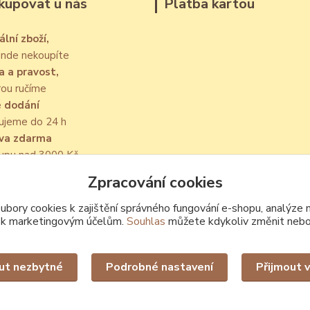
kupovat u nás
Platba kartou
ální zboží,
jinde nekoupíte
a a pravost,
rou ručíme
é dodání
ujeme do 24 h
va zdarma
kupu nad 3000 Kč
Zpracování cookies
bory cookies k zajištění správného fungování e-shopu, analýze 
 k marketingovým účelům.
Souhlas
můžete kdykoliv změnit nebo
Upravit sběr cookies.
ut nezbytné
Podrobné nastavení
Přijmout 