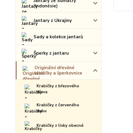
Jantary ze Sumatry
(Indonésie)
Jantary z Ukrajiny
Sady a kolekce jantarů
Šperky z jantaru
Originální dřevěné
krabičky a šperkovnice
Krabičky z březového
dřeva
Krabičky z červeného
dubu
Krabičky z lísky obecné