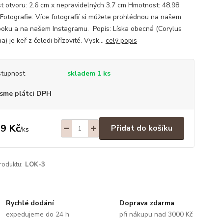
st otvoru: 2.6 cm x nepravidelných 3.7 cm Hmotnost: 48.98
Fotografie: Více fotografií si můžete prohlédnou na našem
oku a na našem Instagramu. Popis: Líska obecná (Corylus
a) je keř z čeledi břízovité. Vysk...
celý popis
tupnost
skladem 1 ks
sme plátci DPH
9 Kč
Přidat do košíku
/
ks
roduktu:
LOK-3
Rychlé dodání
Doprava zdarma
expedujeme do 24 h
při nákupu nad 3000 Kč