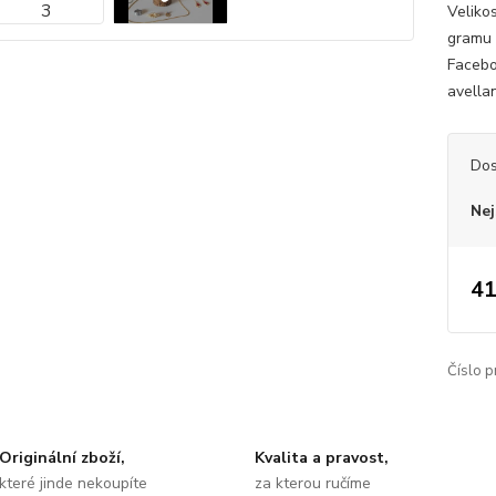
Veliko
gramu 
Facebo
avellan
Dos
Nej
41
Číslo p
Originální zboží,
Kvalita a pravost,
které jinde nekoupíte
za kterou ručíme