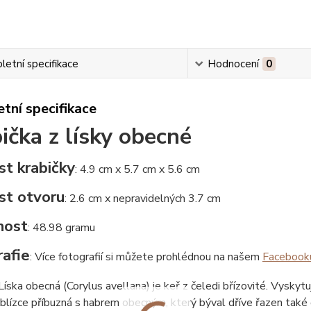
etní specifikace
Hodnocení
0
tní specifikace
ička z lísky obecné
st krabičky
: 4.9 cm x 5.7 cm x 5.6 cm
st otvoru
: 2.6 cm x nepravidelných 3.7 cm
nost
: 48.98 gramu
afie
: Více fotografií si můžete prohlédnou na našem
Facebook
 Líska obecná (Corylus avellana) je keř z čeledi břízovité. Vyskyt
e blízce příbuzná s habrem obecným, který býval dříve řazen také