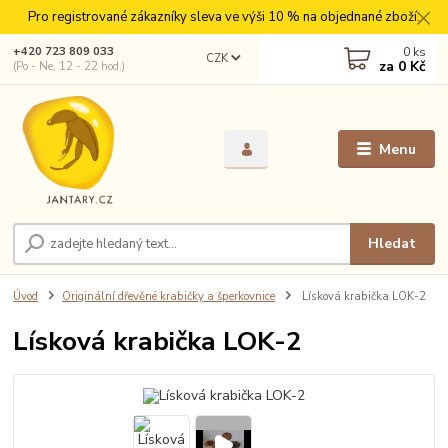
Pro registrované zákazníky sleva ve výši 10 % na objednané zboží.
0
ks
+420 723 809 033
CZK
za
0 Kč
(Po - Ne, 12 - 22 hod.)
Menu
Hledat
Úvod
Originální dřevěné krabičky a šperkovnice
Lísková krabička LOK-2
Lísková krabička LOK-2