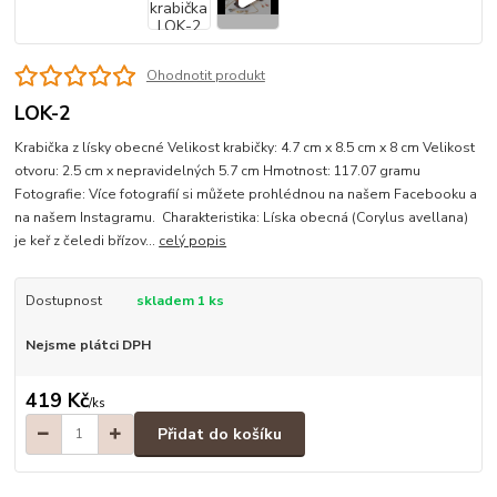
Ohodnotit produkt
LOK-2
Krabička z lísky obecné Velikost krabičky: 4.7 cm x 8.5 cm x 8 cm Velikost
otvoru: 2.5 cm x nepravidelných 5.7 cm Hmotnost: 117.07 gramu
Fotografie: Více fotografií si můžete prohlédnou na našem Facebooku a
na našem Instagramu. Charakteristika: Líska obecná (Corylus avellana)
je keř z čeledi břízov...
celý popis
Dostupnost
skladem 1 ks
Nejsme plátci DPH
419 Kč
/
ks
Přidat do košíku