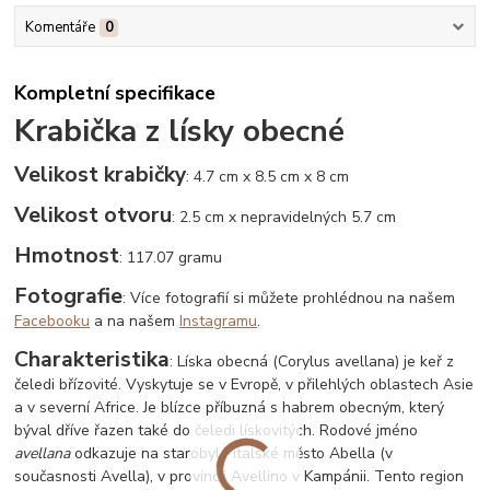
Komentáře
0
Kompletní specifikace
Krabička z lísky obecné
Velikost krabičky
: 4.7 cm x 8.5 cm x 8 cm
Velikost otvoru
: 2.5 cm x nepravidelných 5.7 cm
Hmotnost
: 117.07 gramu
Fotografie
: Více fotografií si můžete prohlédnou na našem
Facebooku
a na našem
Instagramu
.
Charakteristika
: Líska obecná (Corylus avellana) je keř z
čeledi břízovité. Vyskytuje se v Evropě, v přilehlých oblastech Asie
a v severní Africe. Je blízce příbuzná s habrem obecným, který
býval dříve řazen také do čeledi lískovitých. Rodové jméno
avellana
odkazuje na starobylé italské město Abella (v
současnosti Avella), v provincii Avellino v Kampánii. Tento region