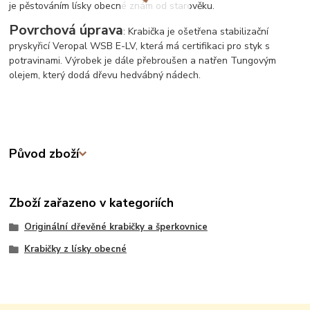
je pěstováním lísky obecné znám od starověku.
Povrchová úprava
: Krabička je ošetřena stabilizační
pryskyřicí Veropal WSB E-LV, která má certifikaci pro styk s
potravinami. Výrobek je dále přebroušen a natřen Tungovým
olejem, který dodá dřevu hedvábný nádech.
Původ zboží
Zboží zařazeno v kategoriích
Originální dřevěné krabičky a šperkovnice
Krabičky z lísky obecné