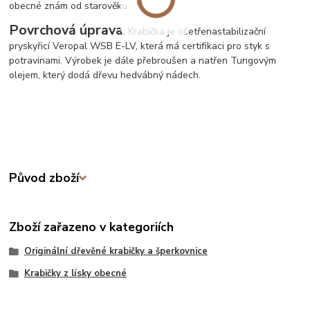
obecné znám od starověku.
Povrchová úprava
: Krabička je ošetřena
stabilizační
pryskyřicí Veropal WSB E-LV, která má certifikaci pro styk s
potravinami. Výrobek je dále přebroušen a natřen Tungovým
olejem, který dodá dřevu hedvábný nádech.
Původ zboží
Zboží zařazeno v kategoriích
Originální dřevěné krabičky a šperkovnice
Krabičky z lísky obecné