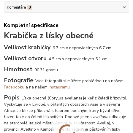
Komentáře
0
Kompletní specifikace
Krabička z lísky obecné
Velikost krabičky
: 6.7 cm x nepravidelných 6.7 cm
Velikost otvoru
: 4.5 cm x nepravidelných 5.1 cm
Hmotnost
: 90.31 gramu
Fotografie
: Více fotografií si můžete prohlédnou na našem
Facebooku
a na našem
Instagramu
.
Popis
: Líska obecná (Corylus avellana) je keř z čeledi břízovité.
Vyskytuje se v Evropě, v přilehlých oblastech Asie a v severní
Africe. Je blízce příbuzná s habrem obecným, který býval dříve
řazen také do čeledi lískovitých. Rodové jméno
avellana
odkazuje
na starobylé italské město Abella (v současnosti Avella), v
provincii Avellino v Kampánii. Tento region je pěstováním lísky