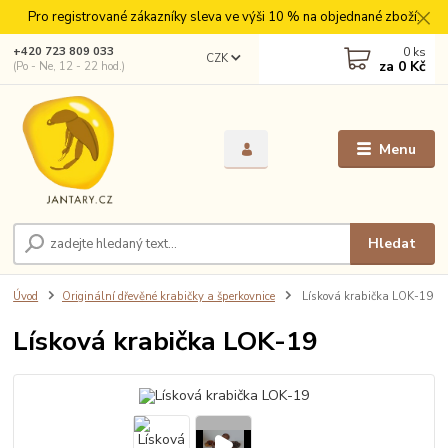
Pro registrované zákazníky sleva ve výši 10 % na objednané zboží.
0
ks
+420 723 809 033
CZK
za
0 Kč
(Po - Ne, 12 - 22 hod.)
Menu
Hledat
Úvod
Originální dřevěné krabičky a šperkovnice
Lísková krabička LOK-19
Lísková krabička LOK-19