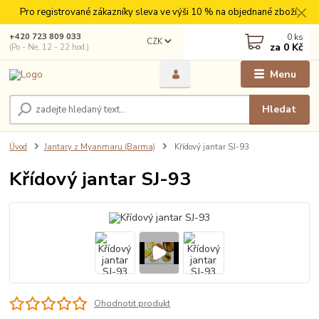
Pro registrované zákazníky sleva ve výši 10 % na objednané zboží.
0
ks
+420 723 809 033
CZK
za
0 Kč
(Po - Ne, 12 - 22 hod.)
Menu
Hledat
Úvod
Jantary z Myanmaru (Barma)
Křídový jantar SJ-93
Křídový jantar SJ-93
Ohodnotit produkt