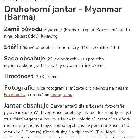
Druhohorní jantar - Myanmar
(Barma)
Země původu
: Myanmar (Barma) - region Kachin, město Ta-
nine, oblast údolí Hukawng.
Stáří
: Křídové období druhohorní éry: 110 - 70 milionů let.
Sada obsahuje
: 25 jedinečných kusů pravého
myanmarského jantaru, každý s vlastními inkluzemi.
Hmotnost
: 29.3 gramu
Fotografie
: Více fotografií si můžete prohlédnou na našem
Facebooku
a na našem
Instagramu
.
Jantar obsahuje
: Barva jantarů dle přiložené fotografie,
pylové inkluze, části vegetace, bublinky, inkluze lesní půdy, hmyzí
trus, části vegetace, houby s kyjovitou plodnicí rostoucí na dřevě,
rostlinné trichomy, hmyz - nebo jejich části v počtu 56 kusů, 34 x
dvoukřídlí (Diptera)-různé druhy, 1 x tiplicovití (Tipulidae), 1 x