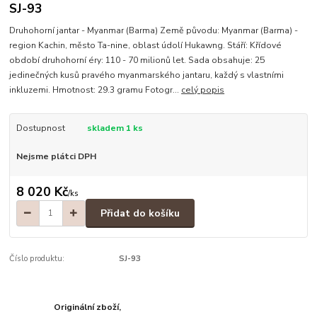
SJ-93
Druhohorní jantar - Myanmar (Barma) Země původu: Myanmar (Barma) -
region Kachin, město Ta-nine, oblast údolí Hukawng. Stáří: Křídové
období druhohorní éry: 110 - 70 milionů let. Sada obsahuje: 25
jedinečných kusů pravého myanmarského jantaru, každý s vlastními
inkluzemi. Hmotnost: 29.3 gramu Fotogr...
celý popis
Dostupnost
skladem 1 ks
Nejsme plátci DPH
8 020 Kč
/
ks
Přidat do košíku
Číslo produktu:
SJ-93
Originální zboží,