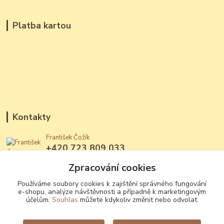
Platba kartou
Kontakty
František Čožík
+420 723 809 033
(Po - Ne, 12 - 22 hod.)
Zpracování cookies
jantary@jantary.cz
Používáme soubory cookies k zajištění správného fungování
e-shopu, analýze návštěvnosti a případně k marketingovým
účelům.
Souhlas
můžete kdykoliv změnit nebo odvolat.