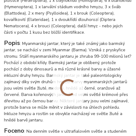
ploštice (Heteroptera), 1 x stejnokřídlí (Homoptera), 6 x blanokřídlí
(Hymenoptera), 1 x larvální stádium vodního hmyzu, 3 x šváb
(Blattodea), 2 x mery (Psylloidea), 1 x brouk (Coleoptera),
kovaříkovití (Elateridae), 1 x dvoukřídlí dlouhorozí (Diptera
Nematocera), 4 x brouci (Coleoptera), další hmyz - nebo jejich
části v počtu 1 kusu bez bližší identifikace.
Popis
: Myanmarský jantar, který je také známý jako barmský
jantar, se nachází v zemi Myanmar (Barma). Vzniká z pryskyřice
stromu. Stáří myanmarského jantaru je zhruba 99-100 milionů let?
Pochází z období křídy. Barmský jantar je oblíbený, protože
pochází z doby dinosaurů a má různé krásné barvy a úžasné
inkluzní druhy hmyzu. Barmský jantar je také paleontologicky
zajímavý díky svým druhům hmyzu. Barvy myanmarských jantarů
jsou velmi světle žluté, medové, hnědé až černé, oranžové až
červené. Barva kořenových jantarů od velmi světlé krémové přes
dřevitou až po černou barvu. Některé jantary jsou velmi zajímavé,
protože barva se může měnit v závislosti na úhlech pohledu.
Inkluze hmyzu a rostlin se obvykle nacházejí ve světle žluté a
hnědé barvě jantaru.
Foceno
: Na denním světle v ultrafialovém světle a studeném