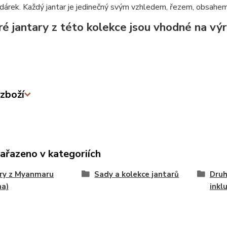
í dárek. Každý jantar je jedinečný svým vzhledem, řezem, obsahem
é jantary z této kolekce jsou vhodné na vý
zboží
zařazeno v kategoriích
ry z Myanmaru
Sady a kolekce jantarů
Druh
ma)
inkl