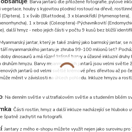
 obsahuje
: Barva jantarů dle přiložené fotografie, pylové inkl
ti vegetace, houby s kyjovitou plodnicí rostoucí na dřevě, rostlinn
í (Diptera), 1 x šváb (Blattodea), 3 x blanokřídlí (Hymenoptera), 
henorrhyncha), 1 x brouk (Coleoptera)-Pýchavníkovití (Endomychid
), další hmyz - nebo jejich části v počtu 9 kusů bez bližší identif
 Myanmarský jantar, který je také známý jako barmský jantar, se 
táří myanmarského jantaru je zhruba 99-100 milionů let? Pochází
 doby dinosaurů a má různé krásné barvy a úžasné inkluzní druhy
 druhům hmyzu. Barvy myanmarských jantarů jsou velmi světle ž
enových jantarů od velmi světlé krémové přes dřevitou až po čer
může měnit v závislosti na úhlech pohledu. Inkluze hmyzu a rostl
o
: Na denním světle v ultrafialovém světle a studeném bílém sv
mka
: Části rostlin, hmyz a další inkluze nacházející se hluboko
de špatně zachytit na fotografii.
í
: Jantary z mého e-shopu můžete využít nejen jako surovinu pro Va