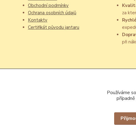
Obchodní podmínky
Kvalit
Ochrana osobních údajů
za kte
Kontakty
Rychl
Certifikát původu jantaru
exped
Dopra
při ná
Používáme sou
případně
Přijmo