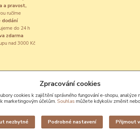
a a pravost,
rou ručíme
é dodání
ujeme do 24 h
va zdarma
kupu nad 3000 Kč
Upravit sběr cookies.
Zpracování cookies
bory cookies k zajištění správného fungování e-shopu, analýze 
 k marketingovým účelům.
Souhlas
můžete kdykoliv změnit nebo
ut nezbytné
Podrobné nastavení
Přijmout 