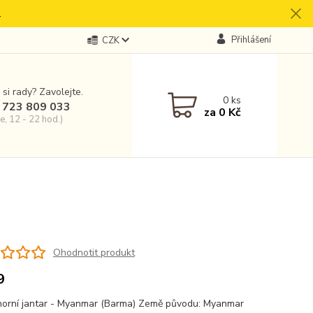
.
Přihlášení
CZK
 si rady? Zavolejte.
0
ks
 723 809 033
za
0 Kč
e, 12 - 22 hod.)
Ohodnotit produkt
9
orní jantar - Myanmar (Barma) Země původu: Myanmar