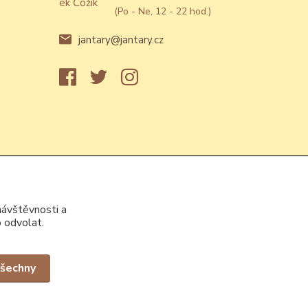
(Po - Ne, 12 - 22 hod.)
jantary@jantary.cz
návštěvnosti a
 odvolat.
Vytvořeno na
Eshop-rychle.cz
všechny