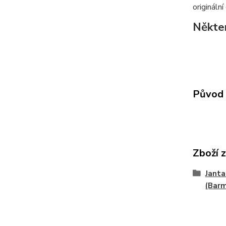
origináln
Někter
Původ 
Zboží 
Janta
(Bar