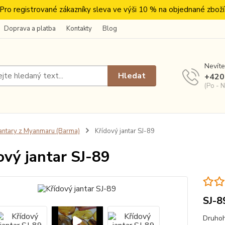
Pro registrované zákazníky sleva ve výši 10 % na objednané zboží
Doprava a platba
Kontakty
Blog
Nevíte
Hledat
+420
(Po - N
antary z Myanmaru (Barma)
Křídový jantar SJ-89
ový jantar SJ-89
SJ-8
Druhoh