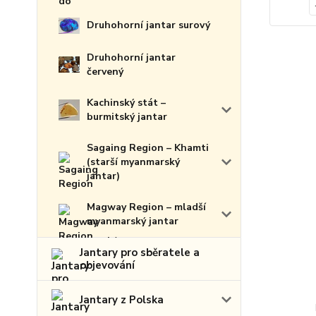
Druhohorní jantar surový
Druhohorní jantar
červený
Kachinský stát –
burmitský jantar
Sagaing Region – Khamti
(starší myanmarský
jantar)
Magway Region – mladší
myanmarský jantar
Jantary pro sběratele a
objevování
Jantary z Polska