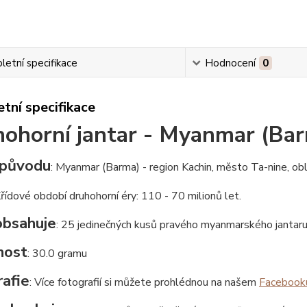
etní specifikace
Hodnocení
0
tní specifikace
ohorní jantar - Myanmar (Ba
původu
: Myanmar (Barma) - region Kachin, město Ta-nine, ob
Křídové období druhohorní éry: 110 - 70 milionů let.
obsahuje
: 25 jedinečných kusů pravého myanmarského jantaru,
nost
: 30.0 gramu
afie
: Více fotografií si můžete prohlédnou na našem
Facebook