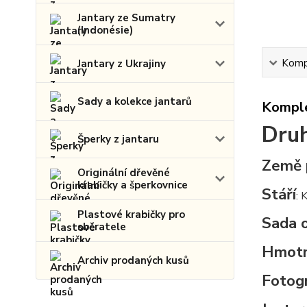
Jantary ze Sumatry
(Indonésie)
Kompl
Jantary z Ukrajiny
Sady a kolekce jantarů
Komple
Druh
Šperky z jantaru
Země 
Originální dřevěné
krabičky a šperkovnice
Stáří
: 
Plastové krabičky pro
Sada 
sběratele
Hmot
Archiv prodaných kusů
Fotogr