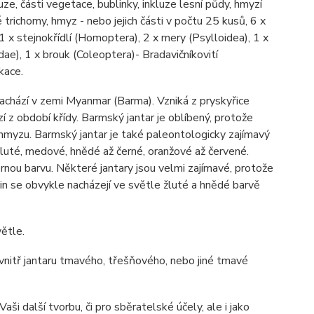
uze, části vegetace, bublinky, inkluze lesní půdy, hmyzí
é trichomy, hmyz - nebo jejich části v počtu 25 kusů, 6 x
1 x stejnokřídlí (Homoptera), 2 x mery (Psylloidea), 1 x
ae), 1 x brouk (Coleoptera)- Bradavičníkovití
ikace.
nachází v zemi Myanmar (Barma). Vzniká z pryskyřice
 z období křídy. Barmský jantar je oblíbený, protože
 hmyzu. Barmský jantar je také paleontologicky zajímavý
luté, medové, hnědé až černé, oranžové až červené.
nou barvu. Některé jantary jsou velmi zajímavé, protože
in se obvykle nacházejí ve světle žluté a hnědé barvě
ětle.
 uvnitř jantaru tmavého, třešňového, nebo jiné tmavé
ši další tvorbu, či pro sběratelské účely, ale i jako