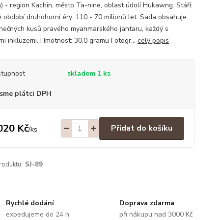
) - region Kachin, město Ta-nine, oblast údolí Hukawng. Stáří:
é období druhohorní éry: 110 - 70 milionů let. Sada obsahuje:
inečných kusů pravého myanmarského jantaru, každý s
ími inkluzemi. Hmotnost: 30.0 gramu Fotogr...
celý popis
tupnost
skladem 1 ks
sme plátci DPH
020 Kč
Přidat do košíku
/
ks
roduktu:
SJ-89
Rychlé dodání
Doprava zdarma
expedujeme do 24 h
při nákupu nad 3000 Kč