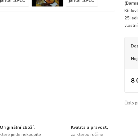
(Barma
Křídov
25 jed
vlastn
Dos
Nej
8 
Číslo p
Originální zboží,
Kvalita a pravost,
které jinde nekoupíte
za kterou ručíme