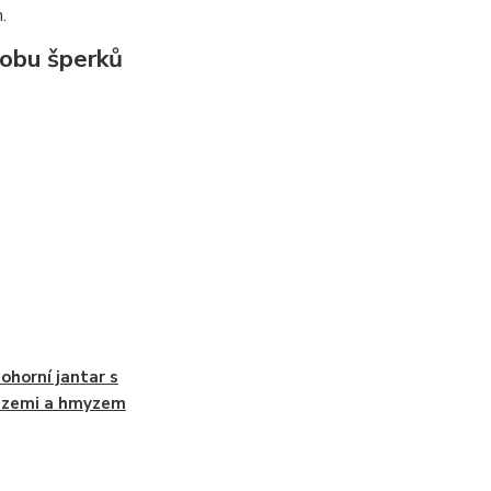
.
robu šperků
ohorní jantar s
uzemi a hmyzem