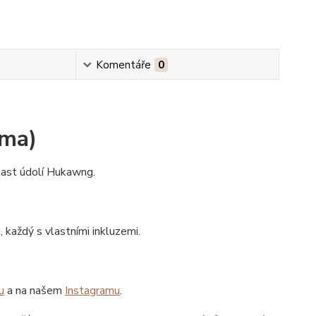
Komentáře
0
rma)
last údolí Hukawng.
 každý s vlastními inkluzemi.
u
a na našem
Instagramu
.