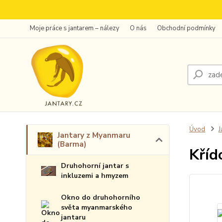
Moje práce s jantarem – nálezy
O nás
Obchodní podmínky
Úvod
J
Jantary z Myanmaru
(Barma)
Kříd
Druhohorní jantar s
inkluzemi a hmyzem
Okno do druhohorního
světa myanmarského
jantaru