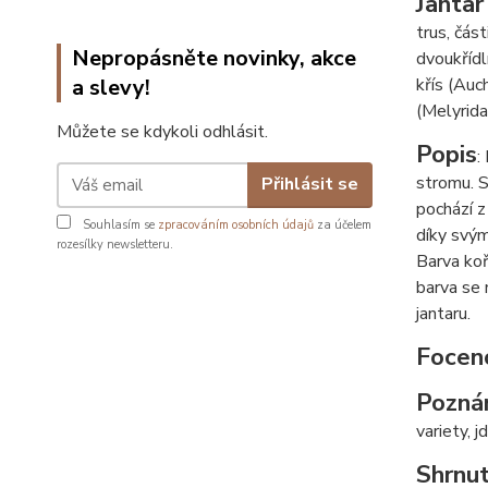
Jantar
trus, čás
Nepropásněte novinky, akce
dvoukřídl
a slevy!
křís (Auc
(Melyridae
Můžete se kdykoli odhlásit.
Popis
:
stromu. S
Přihlásit se
pochází z
Souhlasím se
zpracováním osobních údajů
za účelem
díky svým
rozesílky newsletteru.
Barva koř
barva se 
jantaru.
Focen
Pozná
variety, j
Shrnut