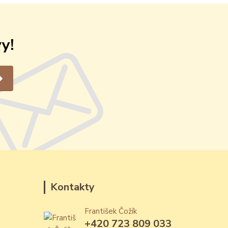
y!
Kontakty
František Čožík
+420 723 809 033