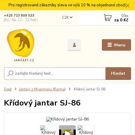
Pro registrované zákazníky sleva ve výši 10 % na objednané zboží.
0
ks
+420 723 809 033
CZK
za
0 Kč
(Po - Ne, 12 - 22 hod.)
Menu
Hledat
Úvod
Jantary z Myanmaru (Barma)
Křídový jantar SJ-86
Křídový jantar SJ-86