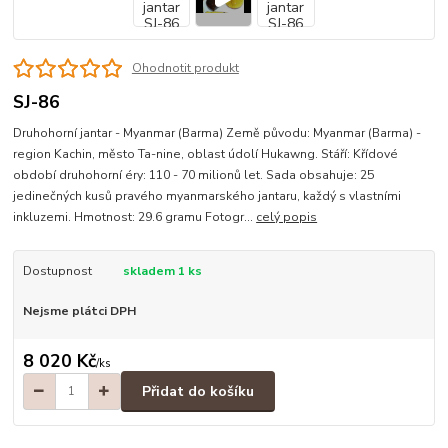
Ohodnotit produkt
SJ-86
Druhohorní jantar - Myanmar (Barma) Země původu: Myanmar (Barma) -
region Kachin, město Ta-nine, oblast údolí Hukawng. Stáří: Křídové
období druhohorní éry: 110 - 70 milionů let. Sada obsahuje: 25
jedinečných kusů pravého myanmarského jantaru, každý s vlastními
inkluzemi. Hmotnost: 29.6 gramu Fotogr...
celý popis
Dostupnost
skladem 1 ks
Nejsme plátci DPH
8 020 Kč
/
ks
Přidat do košíku