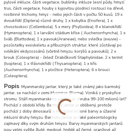
pylové inkluze, části vegetace, bublinky, inkluze lesní půdy, hmyzí
trus, části vegetace, houby s kyjovitou plodnicí rostoucí na dřevě,
rostlinné trichomy, hmyz - nebo jejich části v počtu 50 kusů, 19 x
dvoukřídlí (Diptera)-různé druhy, 1 x kobylka (Ensifera), 1 x
chvostoskoci (Collembola), 5 x mery (Psylloidea), 8 x blanokřídlí
(Hymenoptera), 1 x larvální stádium kříse ( Auchenorrhyncha), 1 x
šváb (Blattodea), 1 x pavouk
(Araneae), nebo svlečka (exuvie) -
pozůstatky exoskeletu a příbuzných struktur, které zůstávají po
svlékání ekdyzozoánů (včetně hmyzu, korýšů a pavouků), 2 x
brouk (Coleoptera) - čeleď: Drabčíkovití Staphylinidae, 2 x termit
(Isoptera), 1 x třásnokřídlí (Thysanoptera), 1 x křís
(Auchenorrhyncha), 1 x ploštice (Heteroptera), 6 x brouci
(Coleoptera).
Popis
: Myanmarský jantar, který je také známý jako barmský
jantar, se nachází v zemi Myanmar (Barma). Vzniká z pryskyřice
stromu. Stáří myanmarského jantaru je zhruba 99-100 milionů let?
Pochází z období křídy. Barmský jantar je oblíbený, protože
pochází z doby dinosaurů a má různé krásné barvy a úžasné
inkluzní druhy hmyzu. Barmský jantar je také paleontologicky
zajímavý díky svým druhům hmyzu. Barvy myanmarských jantarů
jsou velmi světle žluté, medové, hnědé až černé, oranžové až