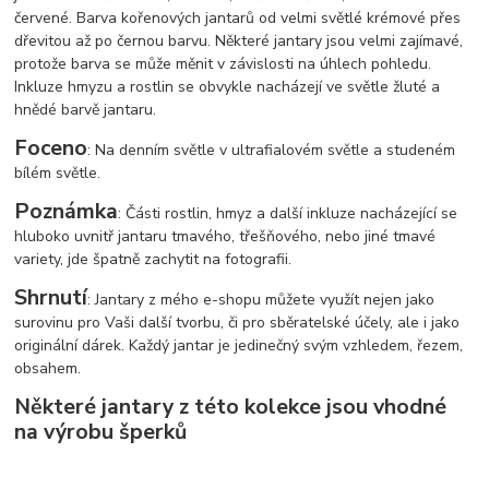
červené. Barva kořenových jantarů od velmi světlé krémové přes
dřevitou až po černou barvu. Některé jantary jsou velmi zajímavé,
protože barva se může měnit v závislosti na úhlech pohledu.
Inkluze hmyzu a rostlin se obvykle nacházejí ve světle žluté a
hnědé barvě jantaru.
Foceno
: Na denním světle v ultrafialovém světle a studeném
bílém světle.
Poznámka
: Části rostlin, hmyz a další inkluze nacházející se
hluboko uvnitř jantaru tmavého, třešňového, nebo jiné tmavé
variety, jde špatně zachytit na fotografii.
Shrnutí
: Jantary z mého e-shopu můžete využít nejen jako
surovinu pro Vaši další tvorbu, či pro sběratelské účely, ale i jako
originální dárek. Každý jantar je jedinečný svým vzhledem, řezem,
obsahem.
Některé jantary z této kolekce jsou vhodné
na výrobu šperků